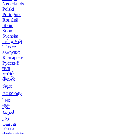
Nederlands
Polski
Português
Română
Shqip
Suomi
Svenska
Tiếng Việt
Türkçe
ελληνικά
Български
Русский
বাংলা
বதமிழ்
తెలుగు
ಕನ್ನಡ
മലയാളം
ไทย
हिंदी
العربية
اردو
فارسی
עִברִית