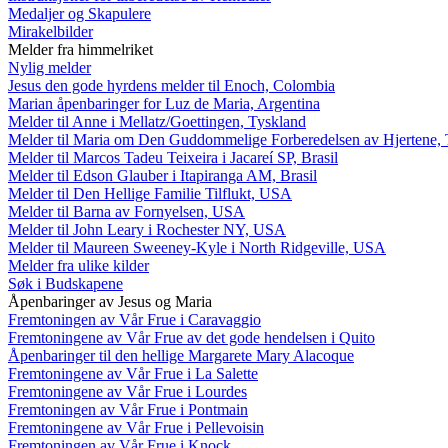
Medaljer og Skapulere
Mirakelbilder
Melder fra himmelriket
Nylig melder
Jesus den gode hyrdens melder til Enoch, Colombia
Marian åpenbaringer for Luz de Maria, Argentina
Melder til Anne i Mellatz/Goettingen, Tyskland
Melder til Maria om Den Guddommelige Forberedelsen av Hjertene, 
Melder til Marcos Tadeu Teixeira i Jacareí SP, Brasil
Melder til Edson Glauber i Itapiranga AM, Brasil
Melder til Den Hellige Familie Tilflukt, USA
Melder til Barna av Fornyelsen, USA
Melder til John Leary i Rochester NY, USA
Melder til Maureen Sweeney-Kyle i North Ridgeville, USA
Melder fra ulike kilder
Søk i Budskapene
Åpenbaringer av Jesus og Maria
Fremtoningen av Vår Frue i Caravaggio
Fremtoningene av Vår Frue av det gode hendelsen i Quito
Åpenbaringer til den hellige Margarete Mary Alacoque
Fremtoningene av Vår Frue i La Salette
Fremtoningene av Vår Frue i Lourdes
Fremtoningen av Vår Frue i Pontmain
Fremtoningene av Vår Frue i Pellevoisin
Fremtoningen av Vår Frue i Knock