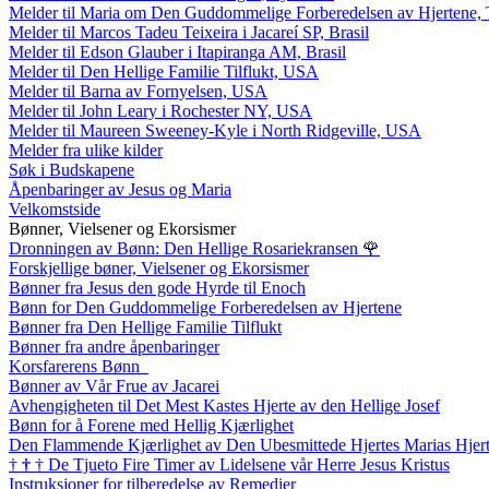
Melder til Maria om Den Guddommelige Forberedelsen av Hjertene, 
Melder til Marcos Tadeu Teixeira i Jacareí SP, Brasil
Melder til Edson Glauber i Itapiranga AM, Brasil
Melder til Den Hellige Familie Tilflukt, USA
Melder til Barna av Fornyelsen, USA
Melder til John Leary i Rochester NY, USA
Melder til Maureen Sweeney-Kyle i North Ridgeville, USA
Melder fra ulike kilder
Søk i Budskapene
Åpenbaringer av Jesus og Maria
Velkomstside
Bønner, Vielsener og Ekorsismer
Dronningen av Bønn: Den Hellige Rosariekransen
🌹
Forskjellige bøner, Vielsener og Ekorsismer
Bønner fra Jesus den gode Hyrde til Enoch
Bønn for Den Guddommelige Forberedelsen av Hjertene
Bønner fra Den Hellige Familie Tilflukt
Bønner fra andre åpenbaringer
Korsfarerens Bønn
Bønner av Vår Frue av Jacarei
Avhengigheten til Det Mest Kastes Hjerte av den Hellige Josef
Bønn for å Forene med Hellig Kjærlighet
Den Flammende Kjærlighet av Den Ubesmittede Hjertes Marias Hjer
†
†
†
De Tjueto Fire Timer av Lidelsene vår Herre Jesus Kristus
Instruksjoner for tilberedelse av Remedier