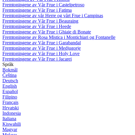
Fremtoningene av Vår Frue i Castelpetroso
Fremtoningene av Vår Frue i Fatima
Fremtoningene av vår Herre og vårt Frue i Campinas
Fremtoningene av Vår Frue i Beauraing
Fremtoningene av Vår Frue i Heede
Fremtoningene av Vår Frue i Ghiaie di Bonate
Fremtoningene av Rosa Mistica i Montichiari og Fontanelle
Fremtoningene av Vår Frue i Garabandal
Fremtoningene av Vår Frue i Medjugorje
Fremtoningene av Vår Frue i Holy Love
Fremtoningene av Vår Frue i Jacarei
Språk
Bokmål
Čeština
Deutsch
English
Español
Filipino
Français
Hrvatski
Indonesia
Italiana
Kiswahili
Magyar
Melayu