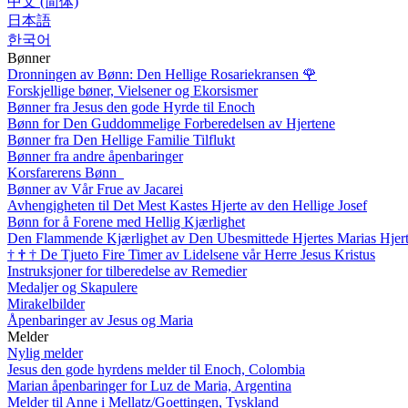
中文 (简体)
日本語
한국어
Bønner
Dronningen av Bønn: Den Hellige Rosariekransen
🌹
Forskjellige bøner, Vielsener og Ekorsismer
Bønner fra Jesus den gode Hyrde til Enoch
Bønn for Den Guddommelige Forberedelsen av Hjertene
Bønner fra Den Hellige Familie Tilflukt
Bønner fra andre åpenbaringer
Korsfarerens Bønn
Bønner av Vår Frue av Jacarei
Avhengigheten til Det Mest Kastes Hjerte av den Hellige Josef
Bønn for å Forene med Hellig Kjærlighet
Den Flammende Kjærlighet av Den Ubesmittede Hjertes Marias Hjer
†
†
†
De Tjueto Fire Timer av Lidelsene vår Herre Jesus Kristus
Instruksjoner for tilberedelse av Remedier
Medaljer og Skapulere
Mirakelbilder
Åpenbaringer av Jesus og Maria
Melder
Nylig melder
Jesus den gode hyrdens melder til Enoch, Colombia
Marian åpenbaringer for Luz de Maria, Argentina
Melder til Anne i Mellatz/Goettingen, Tyskland