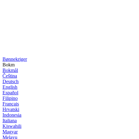
Bønne­kriger
Bokm
Bokmål
Čeština
Deutsch
English
Español
Filipino
Français
Hrvatski
Indonesia
Italiana
Kiswahili
Magyar
Melayu