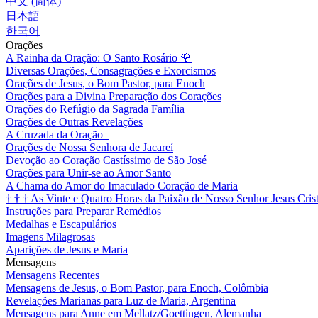
中文 (简体)
日本語
한국어
Orações
A Rainha da Oração: O Santo Rosário
🌹
Diversas Orações, Consagrações e Exorcismos
Orações de Jesus, o Bom Pastor, para Enoch
Orações para a Divina Preparação dos Corações
Orações do Refúgio da Sagrada Família
Orações de Outras Revelações
A Cruzada da Oração
Orações de Nossa Senhora de Jacareí
Devoção ao Coração Castíssimo de São José
Orações para Unir-se ao Amor Santo
A Chama do Amor do Imaculado Coração de Maria
†
†
†
As Vinte e Quatro Horas da Paixão de Nosso Senhor Jesus Cris
Instruções para Preparar Remédios
Medalhas e Escapulários
Imagens Milagrosas
Aparições de Jesus e Maria
Mensagens
Mensagens Recentes
Mensagens de Jesus, o Bom Pastor, para Enoch, Colômbia
Revelações Marianas para Luz de Maria, Argentina
Mensagens para Anne em Mellatz/Goettingen, Alemanha