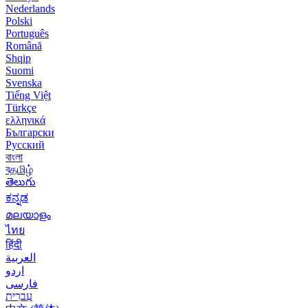
Nederlands
Polski
Português
Română
Shqip
Suomi
Svenska
Tiếng Việt
Türkçe
ελληνικά
Български
Русский
বাংলা
বதமிழ்
తెలుగు
ಕನ್ನಡ
മലയാളം
ไทย
हिंदी
العربية
اردو
فارسی
עִברִית