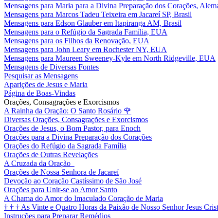
Mensagens para Maria para a Divina Preparação dos Corações, Alem
Mensagens para Marcos Tadeu Teixeira em Jacareí SP, Brasil
Mensagens para Edson Glauber em Itapiranga AM, Brasil
Mensagens para o Refúgio da Sagrada Família, EUA
Mensagens para os Filhos da Renovação, EUA
Mensagens para John Leary em Rochester NY, EUA
Mensagens para Maureen Sweeney-Kyle em North Ridgeville, EUA
Mensagens de Diversas Fontes
Pesquisar as Mensagens
Aparições de Jesus e Maria
Página de Boas-Vindas
Orações, Consagrações e Exorcismos
A Rainha da Oração: O Santo Rosário
🌹
Diversas Orações, Consagrações e Exorcismos
Orações de Jesus, o Bom Pastor, para Enoch
Orações para a Divina Preparação dos Corações
Orações do Refúgio da Sagrada Família
Orações de Outras Revelações
A Cruzada da Oração
Orações de Nossa Senhora de Jacareí
Devoção ao Coração Castíssimo de São José
Orações para Unir-se ao Amor Santo
A Chama do Amor do Imaculado Coração de Maria
†
†
†
As Vinte e Quatro Horas da Paixão de Nosso Senhor Jesus Cris
Instruções para Preparar Remédios