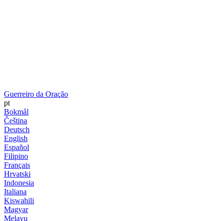
Guerreiro da Oração
pt
Bokmål
Čeština
Deutsch
English
Español
Filipino
Français
Hrvatski
Indonesia
Italiana
Kiswahili
Magyar
Melayu