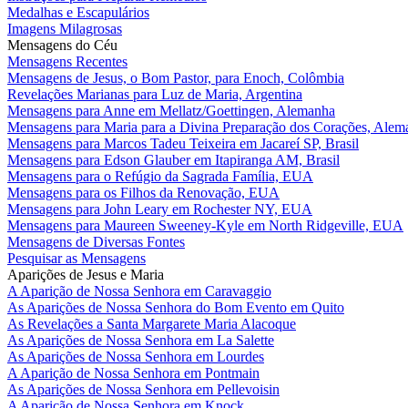
Medalhas e Escapulários
Imagens Milagrosas
Mensagens do Céu
Mensagens Recentes
Mensagens de Jesus, o Bom Pastor, para Enoch, Colômbia
Revelações Marianas para Luz de Maria, Argentina
Mensagens para Anne em Mellatz/Goettingen, Alemanha
Mensagens para Maria para a Divina Preparação dos Corações, Alem
Mensagens para Marcos Tadeu Teixeira em Jacareí SP, Brasil
Mensagens para Edson Glauber em Itapiranga AM, Brasil
Mensagens para o Refúgio da Sagrada Família, EUA
Mensagens para os Filhos da Renovação, EUA
Mensagens para John Leary em Rochester NY, EUA
Mensagens para Maureen Sweeney-Kyle em North Ridgeville, EUA
Mensagens de Diversas Fontes
Pesquisar as Mensagens
Aparições de Jesus e Maria
A Aparição de Nossa Senhora em Caravaggio
As Aparições de Nossa Senhora do Bom Evento em Quito
As Revelações a Santa Margarete Maria Alacoque
As Aparições de Nossa Senhora em La Salette
As Aparições de Nossa Senhora em Lourdes
A Aparição de Nossa Senhora em Pontmain
As Aparições de Nossa Senhora em Pellevoisin
A Aparição de Nossa Senhora em Knock