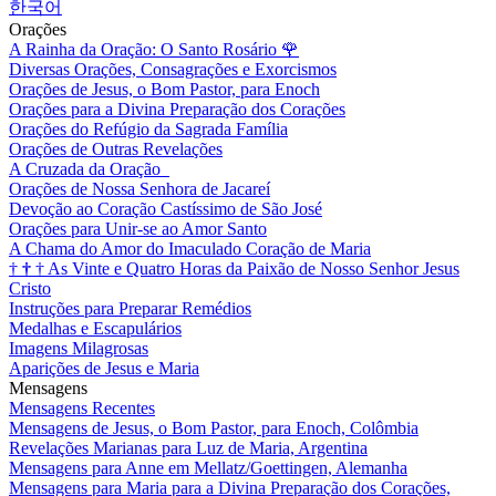
한국어
Orações
A Rainha da Oração: O Santo Rosário
🌹
Diversas Orações, Consagrações e Exorcismos
Orações de Jesus, o Bom Pastor, para Enoch
Orações para a Divina Preparação dos Corações
Orações do Refúgio da Sagrada Família
Orações de Outras Revelações
A Cruzada da Oração
Orações de Nossa Senhora de Jacareí
Devoção ao Coração Castíssimo de São José
Orações para Unir-se ao Amor Santo
A Chama do Amor do Imaculado Coração de Maria
†
†
†
As Vinte e Quatro Horas da Paixão de Nosso Senhor Jesus
Cristo
Instruções para Preparar Remédios
Medalhas e Escapulários
Imagens Milagrosas
Aparições de Jesus e Maria
Mensagens
Mensagens Recentes
Mensagens de Jesus, o Bom Pastor, para Enoch, Colômbia
Revelações Marianas para Luz de Maria, Argentina
Mensagens para Anne em Mellatz/Goettingen, Alemanha
Mensagens para Maria para a Divina Preparação dos Corações,