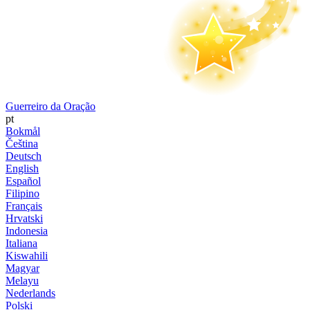
Guerreiro da Oração
pt
Bokmål
Čeština
Deutsch
English
Español
Filipino
Français
Hrvatski
Indonesia
Italiana
Kiswahili
Magyar
Melayu
Nederlands
Polski