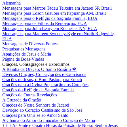
Alemanha
Mensagens para Marcos Tadeu Teixeira em Jacareí SP, Brasil
Mensagens para Edson Glauber em Itapiranga AM, Brasil
Mensagens para o Refúgio da Sagrada Família, EUA
Mensagens para os Filhos da Renovação, EUA
Mensagens para John Leary em Rochester NY, EUA
Mensagens para Maureen Sweeney-Kyle em North Ridgeville,
EUA
Mensagens de Diversas Fontes
Pesquisar as Mensagens
Aparições de Jesus e Maria
Página de Boas-Vindas
Orações, Consagrações e Exorcismos
A Rainha da Oração: O Santo Rosário
🌹
Diversas Orações, Consagrações e Exorcismos
Orações de Jesus, o Bom Pastor, para Enoch
Orações para a Divina Preparação dos Corações
Orações do Refúgio da Sagrada Família
Orações de Outras Revelações
A Cruzada da Oração
Orações de Nossa Senhora de Jacareí
Devoção ao Coração Castíssimo de São José
Orações para Unir-se ao Amor Santo
A Chama do Amor do Imaculado Coração de Maria
†
†
†
As Vinte e Quatro Horas da Paixão de Nosso Senhor Jesus