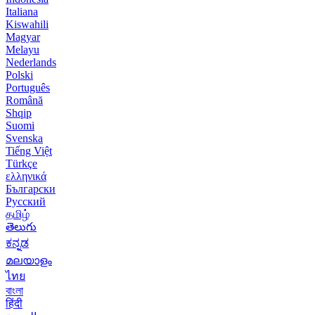
Italiana
Kiswahili
Magyar
Melayu
Nederlands
Polski
Português
Română
Shqip
Suomi
Svenska
Tiếng Việt
Türkçe
ελληνικά
Български
Русский
தமிழ்
తెలుగు
ಕನ್ನಡ
മലയാളം
ไทย
বাংলা
हिंदी