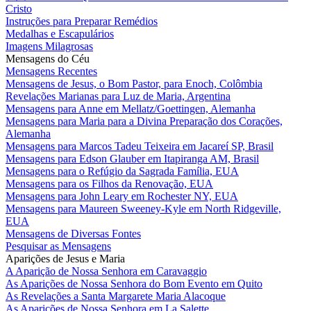
Cristo
Instruções para Preparar Remédios
Medalhas e Escapulários
Imagens Milagrosas
Mensagens do Céu
Mensagens Recentes
Mensagens de Jesus, o Bom Pastor, para Enoch, Colômbia
Revelações Marianas para Luz de Maria, Argentina
Mensagens para Anne em Mellatz/Goettingen, Alemanha
Mensagens para Maria para a Divina Preparação dos Corações,
Alemanha
Mensagens para Marcos Tadeu Teixeira em Jacareí SP, Brasil
Mensagens para Edson Glauber em Itapiranga AM, Brasil
Mensagens para o Refúgio da Sagrada Família, EUA
Mensagens para os Filhos da Renovação, EUA
Mensagens para John Leary em Rochester NY, EUA
Mensagens para Maureen Sweeney-Kyle em North Ridgeville,
EUA
Mensagens de Diversas Fontes
Pesquisar as Mensagens
Aparições de Jesus e Maria
A Aparição de Nossa Senhora em Caravaggio
As Aparições de Nossa Senhora do Bom Evento em Quito
As Revelações a Santa Margarete Maria Alacoque
As Aparições de Nossa Senhora em La Salette