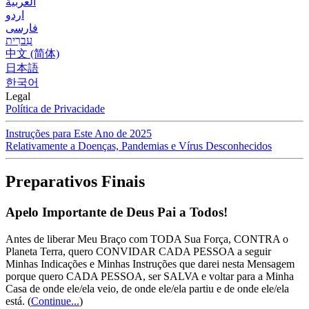
العربية
اردو
فارسی
עִברִית
中文 (简体)
日本語
한국어
Legal
Política de Privacidade
Instruções para Este Ano de 2025
Relativamente a Doenças, Pandemias e Vírus Desconhecidos
Preparativos Finais
Apelo Importante de Deus Pai a Todos!
Antes de liberar Meu Braço com TODA Sua Força, CONTRA o
Planeta Terra, quero CONVIDAR CADA PESSOA a seguir
Minhas Indicações e Minhas Instruções que darei nesta Mensagem
porque quero CADA PESSOA, ser SALVA e voltar para a Minha
Casa de onde ele/ela veio, de onde ele/ela partiu e de onde ele/ela
está.
(
Continue...
)