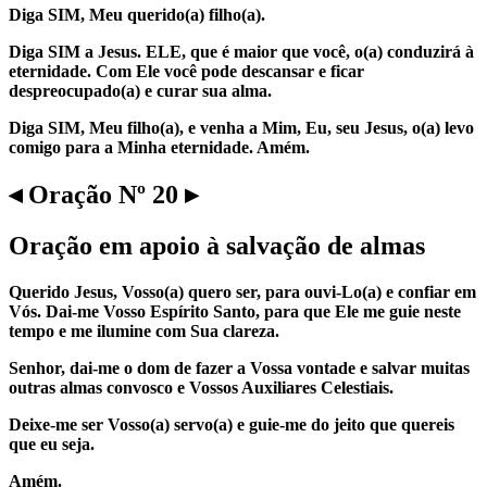
Diga SIM, Meu querido(a) filho(a).
Diga SIM a Jesus. ELE, que é maior que você, o(a) conduzirá à
eternidade. Com Ele você pode descansar e ficar
despreocupado(a) e curar sua alma.
Diga SIM, Meu filho(a), e venha a Mim, Eu, seu Jesus, o(a) levo
comigo para a Minha eternidade. Amém.
◂ Oração Nº 20 ▸
Oração em apoio à salvação de almas
Querido Jesus, Vosso(a) quero ser, para ouvi-Lo(a) e confiar em
Vós. Dai-me Vosso Espírito Santo, para que Ele me guie neste
tempo e me ilumine com Sua clareza.
Senhor, dai-me o dom de fazer a Vossa vontade e salvar muitas
outras almas convosco e Vossos Auxiliares Celestiais.
Deixe-me ser Vosso(a) servo(a) e guie-me do jeito que quereis
que eu seja.
Amém.