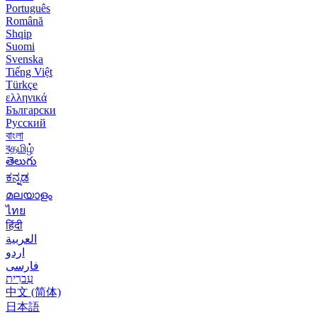
Português
Română
Shqip
Suomi
Svenska
Tiếng Việt
Türkçe
ελληνικά
Български
Русский
বাংলা
বதமிழ்
తెలుగు
ಕನ್ನಡ
മലയാളം
ไทย
हिंदी
العربية
اردو
فارسی
עִברִית
中文 (简体)
日本語