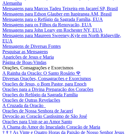
Alemanha
Mensagens para Marcos Tadeu Teixeira em Jacareí SP, Brasil
Mensagens para Edson Glauber em Itapiranga AM, Brasil
Mensagens para o Refúgio da Sagrada Família, EUA
Mensagens para os Filhos da Renovação, EUA
Mensagens para John Leary em Rochester NY, EUA
Mensagens para Maureen Sweeney-Kyle em North Ridgeville,
EUA
Mensagens de Diversas Fontes
Pesquisar as Mensagens
Aparições de Jesus e Maria
Página de Boas-Vindas
Orações, Consagrações e Exorcismos
A Rainha da Oração: O Santo Rosário
🌹
Diversas Orações, Consagrações e Exorcismos
Orações de Jesus, o Bom Pastor, para Enoch
Orações para a Divina Preparação dos Corações
Orações do Refúgio da Sagrada Família
Orações de Outras Revelações
A Cruzada da Oração
Orações de Nossa Senhora de Jacareí
Devoção ao Coração Castíssimo de São José
Orações para Unir-se ao Amor Santo
A Chama do Amor do Imaculado Coração de Maria
†
†
†
As Vinte e Quatro Horas da Paixão de Nosso Senhor Jesus