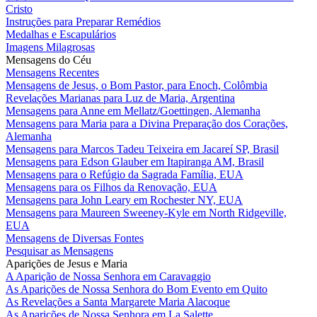
Cristo
Instruções para Preparar Remédios
Medalhas e Escapulários
Imagens Milagrosas
Mensagens do Céu
Mensagens Recentes
Mensagens de Jesus, o Bom Pastor, para Enoch, Colômbia
Revelações Marianas para Luz de Maria, Argentina
Mensagens para Anne em Mellatz/Goettingen, Alemanha
Mensagens para Maria para a Divina Preparação dos Corações,
Alemanha
Mensagens para Marcos Tadeu Teixeira em Jacareí SP, Brasil
Mensagens para Edson Glauber em Itapiranga AM, Brasil
Mensagens para o Refúgio da Sagrada Família, EUA
Mensagens para os Filhos da Renovação, EUA
Mensagens para John Leary em Rochester NY, EUA
Mensagens para Maureen Sweeney-Kyle em North Ridgeville,
EUA
Mensagens de Diversas Fontes
Pesquisar as Mensagens
Aparições de Jesus e Maria
A Aparição de Nossa Senhora em Caravaggio
As Aparições de Nossa Senhora do Bom Evento em Quito
As Revelações a Santa Margarete Maria Alacoque
As Aparições de Nossa Senhora em La Salette