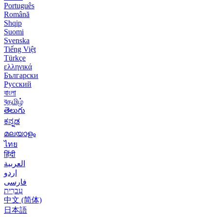
Português
Română
Shqip
Suomi
Svenska
Tiếng Việt
Türkçe
ελληνικά
Български
Русский
বাংলা
বதமிழ்
తెలుగు
ಕನ್ನಡ
മലയാളം
ไทย
हिंदी
العربية
اردو
فارسی
עִברִית
中文 (简体)
日本語