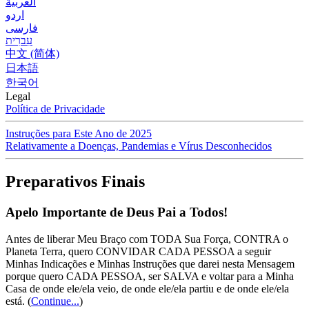
العربية
اردو
فارسی
עִברִית
中文 (简体)
日本語
한국어
Legal
Política de Privacidade
Instruções para Este Ano de 2025
Relativamente a Doenças, Pandemias e Vírus Desconhecidos
Preparativos Finais
Apelo Importante de Deus Pai a Todos!
Antes de liberar Meu Braço com TODA Sua Força, CONTRA o
Planeta Terra, quero CONVIDAR CADA PESSOA a seguir
Minhas Indicações e Minhas Instruções que darei nesta Mensagem
porque quero CADA PESSOA, ser SALVA e voltar para a Minha
Casa de onde ele/ela veio, de onde ele/ela partiu e de onde ele/ela
está.
(
Continue...
)