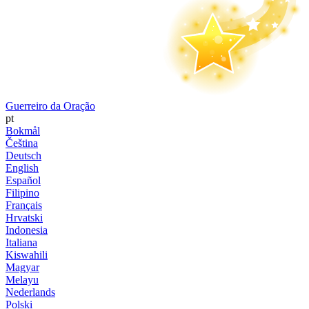
Guerreiro da Oração
pt
Bokmål
Čeština
Deutsch
English
Español
Filipino
Français
Hrvatski
Indonesia
Italiana
Kiswahili
Magyar
Melayu
Nederlands
Polski