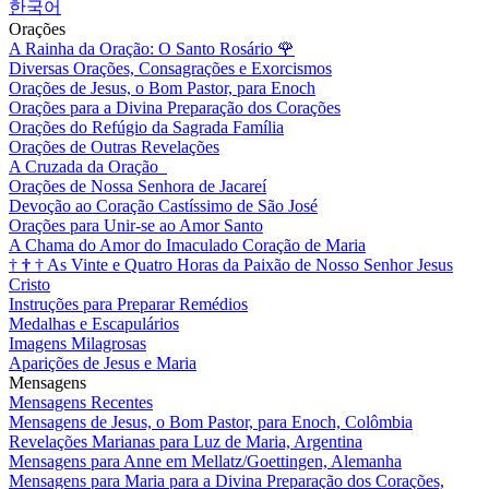
한국어
Orações
A Rainha da Oração: O Santo Rosário
🌹
Diversas Orações, Consagrações e Exorcismos
Orações de Jesus, o Bom Pastor, para Enoch
Orações para a Divina Preparação dos Corações
Orações do Refúgio da Sagrada Família
Orações de Outras Revelações
A Cruzada da Oração
Orações de Nossa Senhora de Jacareí
Devoção ao Coração Castíssimo de São José
Orações para Unir-se ao Amor Santo
A Chama do Amor do Imaculado Coração de Maria
†
†
†
As Vinte e Quatro Horas da Paixão de Nosso Senhor Jesus
Cristo
Instruções para Preparar Remédios
Medalhas e Escapulários
Imagens Milagrosas
Aparições de Jesus e Maria
Mensagens
Mensagens Recentes
Mensagens de Jesus, o Bom Pastor, para Enoch, Colômbia
Revelações Marianas para Luz de Maria, Argentina
Mensagens para Anne em Mellatz/Goettingen, Alemanha
Mensagens para Maria para a Divina Preparação dos Corações,