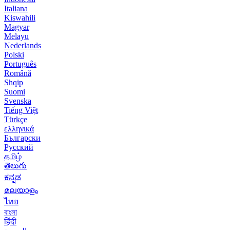
Italiana
Kiswahili
Magyar
Melayu
Nederlands
Polski
Português
Română
Shqip
Suomi
Svenska
Tiếng Việt
Türkçe
ελληνικά
Български
Русский
தமிழ்
తెలుగు
ಕನ್ನಡ
മലയാളം
ไทย
বাংলা
हिंदी