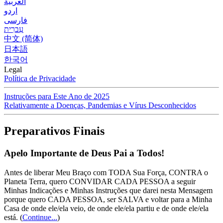
العربية
اردو
فارسی
עִברִית
中文 (简体)
日本語
한국어
Legal
Política de Privacidade
Instruções para Este Ano de 2025
Relativamente a Doenças, Pandemias e Vírus Desconhecidos
Preparativos Finais
Apelo Importante de Deus Pai a Todos!
Antes de liberar Meu Braço com TODA Sua Força, CONTRA o
Planeta Terra, quero CONVIDAR CADA PESSOA a seguir
Minhas Indicações e Minhas Instruções que darei nesta Mensagem
porque quero CADA PESSOA, ser SALVA e voltar para a Minha
Casa de onde ele/ela veio, de onde ele/ela partiu e de onde ele/ela
está.
(
Continue...
)