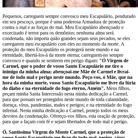
Pequenos, carreguem sempre convosco meu Escapulário, pendurado
em seu pescoço, porque é uma poderosa Armadura de proteção
contra o mal e as forças do mal. Meu Escapulário abençoado e
exorcizado é terror para os demônios; nenhuma alma será
condenada, não importa quão grandes sejam seus pecados, se eles
carregarem meu escapulário com eles no momento da morte. A
proteção do meu Escapulário os protegerá neste mundo e na
eternidade, libertá-los-á da morte eterna; carreguem-no sempre
convosco e quando se sentirem em perigo digam:
"Ó Virgem de
Carmel, que o poder de vosso Santo Escapulário me tire o
inimigo da minha alma; abençoai-me Mãe de Carmel e livrai-
me de todo mal e perigo neste mundo. Peço-vos, ó Mãe, que na
hora da minha morte, vosso Santo Escapulário me livre da fúria
do diabo e na eternidade do fogo eterno, Amém".
Meus filhos,
peçam minha Santa Intercessão nesta minha dedicação a Carmel,
para que possam ser protegidos neste mundo de toda calamidade,
doença, vírus, pandemias, males e perigos; e na eternidade do fogo
infernal. Nesta minha dedicação a Carmel, protejo todos os meus
devotos da condenação. Ofereço-vos filhos, esta oração de proteção,
para que a façam com fé e sejam libertados de todo mal e perigo.
Ó, Santíssima Virgem do Monte Carmel, que a proteção de
vosso Santo Escapulário me livre de todo mal, perigo, vírus,