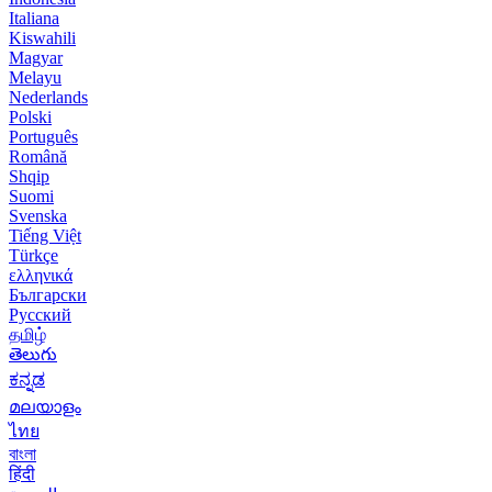
Italiana
Kiswahili
Magyar
Melayu
Nederlands
Polski
Português
Română
Shqip
Suomi
Svenska
Tiếng Việt
Türkçe
ελληνικά
Български
Русский
தமிழ்
తెలుగు
ಕನ್ನಡ
മലയാളം
ไทย
বাংলা
हिंदी