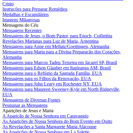
Cristo
Instruções para Preparar Remédios
Medalhas e Escapulários
Imagens Milagrosas
Mensagens do Céu
Mensagens Recentes
Mensagens de Jesus, o Bom Pastor, para Enoch, Colômbia
Revelações Marianas para Luz de Maria, Argentina
Mensagens para Anne em Mellatz/Goettingen, Alemanha
Mensagens para Maria para a Divina Preparação dos Corações,
Alemanha
Mensagens para Marcos Tadeu Teixeira em Jacareí SP, Brasil
Mensagens para Edson Glauber em Itapiranga AM, Brasil
Mensagens para o Refúgio da Sagrada Família, EUA
Mensagens para os Filhos da Renovação, EUA
Mensagens para John Leary em Rochester NY, EUA
Mensagens para Maureen Sweeney-Kyle em North Ridgeville,
EUA
Mensagens de Diversas Fontes
Pesquisar as Mensagens
Aparições de Jesus e Maria
A Aparição de Nossa Senhora em Caravaggio
As Aparições de Nossa Senhora do Bom Evento em Quito
As Revelações a Santa Margarete Maria Alacoque
As Aparições de Nossa Senhora em La Salette