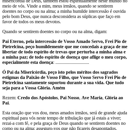
misericórdia de Deus, também estou espiritualmente neste mundo no
meio de vós. Vinde a mim, meus irmãos, quando se sentirem
doentes no corpo ou na alma; a minha humilde intercessão é ouvida
pelo bom Deus, que nunca desconsidera as súplicas que faço em
favor de todos os meus devotos.
Quando se sentirem doentes no corpo ou na alma, digam:
Pai Eterno, pela intercessão de Vosso Amado Servo, Frei Pio de
Pietrelcina, peço humildemente que me concedais a graça de me
libertar de todo espírito de trevas que perturba a minha alma e
a minha paz; de todo espírito de doença que aflige o meu corpo,
especialmente esta doença
: .............................
Ó Pai da Misericórdia, peço isto pelos méritos dos sagrados
estigmas da Paixão de Vosso Filho, que Vosso Servo Frei Pio de
Pietrelcina santamente suportou durante a sua vida. Que tudo
seja para a Vossa Glória. Amém
Rezem:
Credo dos Apóstolos
,
Pai Nosso
,
Ave Maria
,
Glória ao
Pai
.
Esta oração que vos dou, meus amados irmãos, será de grande ajuda
espiritual para vós neste tempo de tribulação que já estais a viver;
rezai-a com fé, e pela graça de Deus quando se sentirem doentes no
corpo ou na alma; asseguro-vos que não ficareis desapontados.