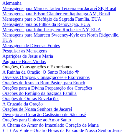
Alemanha
Mensagens para Marcos Tadeu Teixeira em Jacareí SP, Brasil
Mensagens para Edson Glauber em Itapiranga AM, Brasil
Mensagens para o Refúgio da Sagrada Família, EUA
Mensagens para os Filhos da Renovação, EUA
Mensagens para John Leary em Rochester NY, EUA
Mensagens para Maureen Sweeney-Kyle em North Ridgeville,
EUA
Mensagens de Diversas Fontes
Pesquisar as Mensagens
Aparições de Jesus e Maria
Página de Boas-Vindas
Orações, Consagrações e Exorcismos
A Rainha da Oração: O Santo Rosário
🌹
Diversas Orações, Consagrações e Exorcismos
Orações de Jesus, o Bom Pastor, para Enoch
Orações para a Divina Preparação dos Corações
Orações do Refúgio da Sagrada Família
Orações de Outras Revelações
A Cruzada da Oração
Orações de Nossa Senhora de Jacareí
Devoção ao Coração Castíssimo de São José
Orações para Unir-se ao Amor Santo
A Chama do Amor do Imaculado Coração de Maria
†
†
†
As Vinte e Quatro Horas da Paixão de Nosso Senhor Jesus