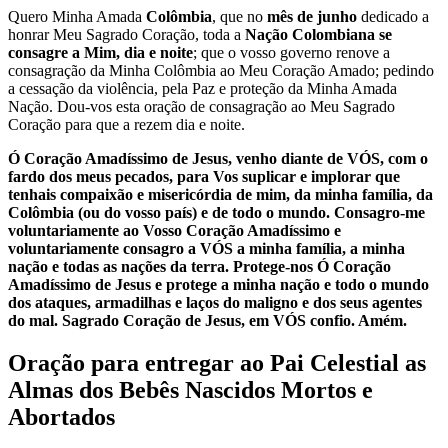
Quero Minha Amada
Colômbia
, que no
mês de junho
dedicado a
honrar Meu Sagrado Coração, toda a
Nação Colombiana se
consagre a Mim, dia e noite
; que o vosso governo renove a
consagração da Minha Colômbia ao Meu Coração Amado; pedindo
a cessação da violência, pela Paz e proteção da Minha Amada
Nação. Dou-vos esta oração de consagração ao Meu Sagrado
Coração para que a rezem dia e noite.
Ó Coração Amadíssimo de Jesus, venho diante de VÓS, com o
fardo dos meus pecados, para Vos suplicar e implorar que
tenhais compaixão e misericórdia de mim, da minha família, da
Colômbia (ou do vosso país) e de todo o mundo. Consagro-me
voluntariamente ao Vosso Coração Amadíssimo e
voluntariamente consagro a VÓS a minha família, a minha
nação e todas as nações da terra. Protege-nos Ó Coração
Amadíssimo de Jesus e protege a minha nação e todo o mundo
dos ataques, armadilhas e laços do maligno e dos seus agentes
do mal. Sagrado Coração de Jesus, em VÓS confio. Amém.
Oração para entregar ao Pai Celestial as
Almas dos Bebês Nascidos Mortos e
Abortados