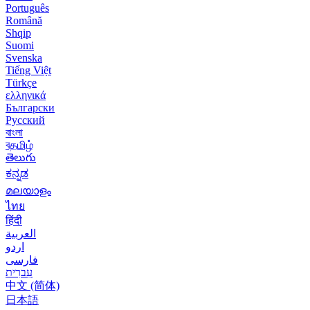
Português
Română
Shqip
Suomi
Svenska
Tiếng Việt
Türkçe
ελληνικά
Български
Русский
বাংলা
বதமிழ்
తెలుగు
ಕನ್ನಡ
മലയാളം
ไทย
हिंदी
العربية
اردو
فارسی
עִברִית
中文 (简体)
日本語