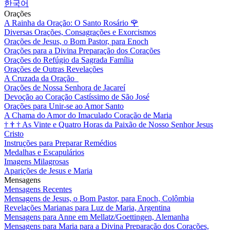
한국어
Orações
A Rainha da Oração: O Santo Rosário
🌹
Diversas Orações, Consagrações e Exorcismos
Orações de Jesus, o Bom Pastor, para Enoch
Orações para a Divina Preparação dos Corações
Orações do Refúgio da Sagrada Família
Orações de Outras Revelações
A Cruzada da Oração
Orações de Nossa Senhora de Jacareí
Devoção ao Coração Castíssimo de São José
Orações para Unir-se ao Amor Santo
A Chama do Amor do Imaculado Coração de Maria
†
†
†
As Vinte e Quatro Horas da Paixão de Nosso Senhor Jesus
Cristo
Instruções para Preparar Remédios
Medalhas e Escapulários
Imagens Milagrosas
Aparições de Jesus e Maria
Mensagens
Mensagens Recentes
Mensagens de Jesus, o Bom Pastor, para Enoch, Colômbia
Revelações Marianas para Luz de Maria, Argentina
Mensagens para Anne em Mellatz/Goettingen, Alemanha
Mensagens para Maria para a Divina Preparação dos Corações,