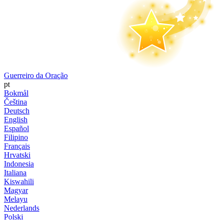
Guerreiro da Oração
pt
Bokmål
Čeština
Deutsch
English
Español
Filipino
Français
Hrvatski
Indonesia
Italiana
Kiswahili
Magyar
Melayu
Nederlands
Polski