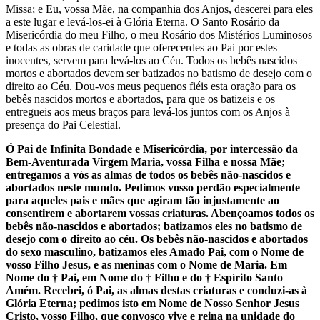
Missa; e Eu, vossa Mãe, na companhia dos Anjos, descerei para eles
a este lugar e levá-los-ei à Glória Eterna. O Santo Rosário da
Misericórdia do meu Filho, o meu Rosário dos Mistérios Luminosos
e todas as obras de caridade que oferecerdes ao Pai por estes
inocentes, servem para levá-los ao Céu. Todos os bebês nascidos
mortos e abortados devem ser batizados no batismo de desejo com o
direito ao Céu. Dou-vos meus pequenos fiéis esta oração para os
bebês nascidos mortos e abortados, para que os batizeis e os
entregueis aos meus braços para levá-los juntos com os Anjos à
presença do Pai Celestial.
Ó Pai de Infinita Bondade e Misericórdia, por intercessão da
Bem-Aventurada Virgem Maria, vossa Filha e nossa Mãe;
entregamos a vós as almas de todos os bebês não-nascidos e
abortados neste mundo. Pedimos vosso perdão especialmente
para aqueles pais e mães que agiram tão injustamente ao
consentirem e abortarem vossas criaturas. Abençoamos todos os
bebês não-nascidos e abortados; batizamos eles no batismo de
desejo com o direito ao céu. Os bebês não-nascidos e abortados
do sexo masculino, batizamos eles Amado Pai, com o Nome de
vosso Filho Jesus, e as meninas com o Nome de Maria. Em
Nome do
†
Pai, em Nome do
†
Filho e do
†
Espírito Santo
Amém. Recebei, ó Pai, as almas destas criaturas e conduzi-as à
Glória Eterna; pedimos isto em Nome de Nosso Senhor Jesus
Cristo, vosso Filho, que convosco vive e reina na unidade do