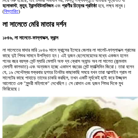
দিয়ে শুরু হয়েছে; এই টিকারা সমাধান নয়, কিন্তু লক্ষ্যবস্তুতে যাওয়ার সূত্রপাত যা
হলোকাস্ট
,
মৃত্যু
,
ট্রান্সহিউমানিজম
এবং
প্রাণীর চিহ্নের প্রতিষ্ঠা
হবে, লক্ষ্য মানুষ।
(
বিস্তারিত
)
লা সালেতে মেরি মাতার দর্শন
১৮৪৬, লা সালেতে-ফাল্লাভক্স, ফ্রান্স
লা সালেতের মাদার মারি ১৮৪৬ সালে ফ্রান্সের ইসেরে জেলার লা সালেট-ফাল্লাভক্স গ্রামের
কাছে দুই শিশুর সামনে উপস্থিত হন। এই দুজন ছেলেমেয়েদের মধ্যে একজন হলেন
পনের বছর বয়স্ক সেন্ট ম্যারি মেলানি অফ দ্য ক্রোস অ্যান্ড অব লা সালেত (জন্মনাম
মেলানী কালভাত) এবং অন্যজন হচ্ছে একাদশ বছরের সেন্ট ম্যাক্সিমিন জিরো। তারা বলেন
যে, ১৯ সেপ্টেম্বর শুক্রবার দুপহর তিনটার কাছাকাছি সময়ে যখন তারা আল্পাইন গ্রাম লা
সালেটের কাছে পাহাড়ে তাদের চাকরি করছিল, তখন একটি সূর্যকেই ছাই করে উজ্জ্বল
আলোতে এক "সুন্দরী মহিলাকে" দেখেছিল। সে রোদান এবং দুজন শিশুর দিকে মুখ
ফিরিয়েছে।