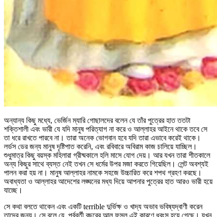
অন্যান্য কিছু মধ্যে, ভের্জিন ম্যারি গোছালদের বলেন যে তাঁর পুত্রের হাত ততটা
শক্তিশালী এবং ভারী যে যদি মানুষ পরিত্যাগ না করে ও আল্লাহর আইনে থাকে তবে সে
তা ধরে রাখতে পারবে না। তারা অনেক ভোগবান হবে যদি তারা এভাবে করেই থাকে।
লর্ডস ডের জন্য মানুষ দৃষ্টিপাত করেনি, এবং রবিবারে অবিরাম কাজ চালিয়ে যাচ্ছিল।
শুধুমাত্র কিছু বয়স্ক মহিলারা গ্রীষ্মকালে হলি মাসে যোগ দেয়। আর যখন তারা শীতকালে
অন্য কিছুর সাথে ব্যস্ত নেই তখন সে ধর্মের উপর মজা করতে গিয়েছিল। লেন্ট অবশ্যই
পালন করা হয় না। মানুষ আল্লাহর নামকে সহজে উচ্চারিত করে শপথ গ্রহণ করছে।
অবাধ্যতা ও আল্লাহর আদেশের লঙ্ঘনের মধ্য দিয়ে আপনার পুত্রের হাত আরও ভারী হয়ে
যাচ্ছে।
সে কথা বলতে থাকেন এবং একটি terrible দুর্ভিক্ষ ও খাদ্য অভাব ভবিষ্যদ্বাণী করেন
তাদের জন্য। সে বলে যে, পূর্ববর্তী বছরের আলু ফসল এই কারণে ধ্বংস হয়ে গেছে। যখন