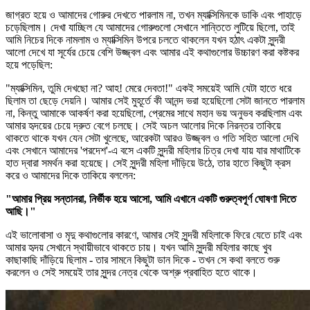
জাগ্রত হয়ে ও আমাদের গোরুর দেখতে পারলাম না, তখন ম্যাক্সিমিনকে ডাকি এবং পাহাড়ে
চড়েছিলাম। দেখা যাচ্ছিল যে আমাদের গোরুগুলো সেখানে শান্তিতে লুটিয়ে ছিলো, তাই
আমি নিচের দিকে নামলাম ও ম্যাক্সিমিন উপরে চলতে থাকলেন যখন হঠাৎ একটা সুন্দরী
আলো দেখে যা সূর্যের চেয়ে বেশি উজ্জ্বল এবং আমার এই কথাগুলোর উচ্চারণ করা কষ্টকর
হয়ে পড়েছিল:
"ম্যাক্সিমিন, তুমি দেখছো না? আহ! মেরে দেবতা!" একই সময়েই আমি যেটা হাতে ধরে
ছিলাম তা ছেড়ে দেয়নি। আমার সেই মুহূর্তে কী আনন্দ ভরা হয়েছিলো সেটা জানতে পারলাম
না, কিন্তু আমাকে আকর্ষণ করা হয়েছিলো, প্রেমের সাথে মহান ভয় অনুভব করছিলাম এবং
আমার হৃদয়ের চেয়ে দ্রুত বেগে চলছে। সেই অচল আলোর দিকে নিরন্তর তাকিয়ে
থাকতে থাকে যখন যেন সেটা খুলেছে, আরেকটা আরও উজ্জ্বল ও গতি সহিত আলো দেখি
এবং সেখানে আমাদের 'পরদেশ'-এ বসে একটি সুন্দরী মহিলার চিত্র দেখা যায় যার মাথাটিকে
হাত দ্বারা সমর্থন করা হয়েছে। সেই সুন্দরী মহিলা দাঁড়িয়ে উঠে, তার হাতে কিছুটা ক্রস
করে ও আমাদের দিকে তাকিয়ে বললেন:
"আমার প্রিয় সন্তানরা, নির্ভীক হয়ে আসো, আমি এখানে একটি গুরুত্বপূর্ণ ঘোষণা দিতে
আছি।"
এই ভালোবাসা ও মৃদু কথাগুলোর কারণে, আমার সেই সুন্দরী মহিলাকে ফিরে যেতে চাই এবং
আমার হৃদয় সেখানে স্থায়ীভাবে থাকতে চায়। যখন আমি সুন্দরী মহিলার কাছে খুব
কাছাকাছি দাঁড়িয়ে ছিলাম - তার সামনে কিছুটা ডান দিকে - তখন সে কথা বলতে শুরু
করলেন ও সেই সময়েই তার সুন্দর নেত্র থেকে অশ্রু প্রবাহিত হতে থাকে।