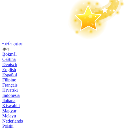
প্রার্থনা যোদ্ধা
বাংলা
Bokmål
Čeština
Deutsch
English
Español
Filipino
Français
Hrvatski
Indonesia
Italiana
Kiswahili
Magyar
Melayu
Nederlands
Polski