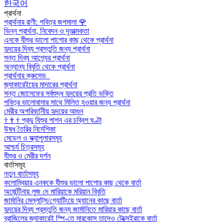
한국어
প্রার্থনা
প্রার্থনার রাণী: পবিত্র জপমালা
🌹
ভিন্ন প্রার্থনা, নিবেদন ও দূতাত্মকতা
এনকে যীশুর ভালো পাশোর কাছ থেকে প্রার্থনা
হৃদয়ের দিব্য প্রস্তুতি জন্য প্রার্থনা
সন্ত দিব্য আশ্র্যের প্রার্থনা
অন্যান্য বিবৃতি থেকে প্রার্থনা
প্রার্থনার ক্রুসেড
জ্যাকারেইয়ের মাদারের প্রার্থনা
সন্ত জোসেফের সর্বশুদ্ধ হৃদয়ের প্রতি ভক্তি
পবিত্র ভালোবাসার সাথে মিলিত হওয়ার জন্য প্রার্থনা
মেরীর অপরিবর্তনীয় হৃদয়ের আগুন
†
†
†
প্রভু যিশুর পাশন এর চব্বিশ ঘণ্টা
উষধ তৈরির নির্দেশিকা
মেডেল ও স্ক্যাপুলারসমূহ
আশ্চর্য চিত্রসমূহ
যীশুর ও মেরীর দর্শন
বার্তাসমূহ
নতুন বার্তাসমূহ
কলোম্বিয়ার এনককে যীশুর ভালো পাশোর কাছ থেকে বার্তা
অর্জেন্টিনায় লুজ দে মারিয়াকে মরিয়ান বিবৃতি
জার্মানির মেল্লাট্‌স/গ্যোটিংয়ে অ্যানের কাছে বার্তা
হৃদয়ের দিব্য প্রস্তুতি জন্য জার্মানিতে মারিয়ার কাছে বার্তা
ব্রাজিলের জ্যাকারেই স্পি-তে মারকোস তাদেও টেক্সেইরাকে বার্তা