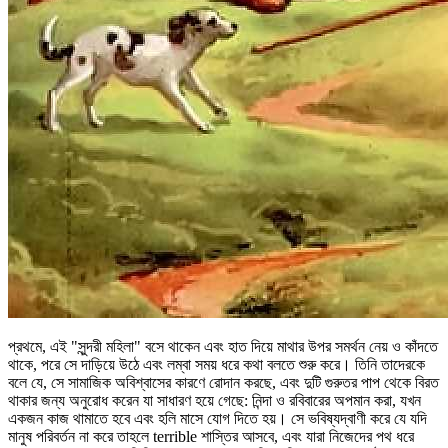
প্রথমে, এই "সুন্দরী মহিলা" বসে থাকেন এবং হাত দিয়ে মাথার উপর সমর্থন নেয় ও কাঁদতে
থাকে, পরে সে দাড়িয়ে উঠে এবং লম্বা সময় ধরে কথা বলতে শুরু করে। তিনি তাদেরকে
বলে যে, সে সামাজিক অবিশ্বাসের কারণে রোদান করছে, এবং দুটি গুরুতর পাপ থেকে বিরত
থাকার জন্য অনুরোধ করেন যা সাধারণ হয়ে গেছে: নিন্দা ও রবিবারের অপমান করা, যখন
একজন কাজ থামাতে হবে এবং হলি মাসে যোগ দিতে হয়। সে ভবিষ্যদ্বাণী করে যে যদি
মানুষ পরিবর্তন না করে তাহলে terrible শাস্তির আসবে, এবং যারা নিজেদের পথ ধরে