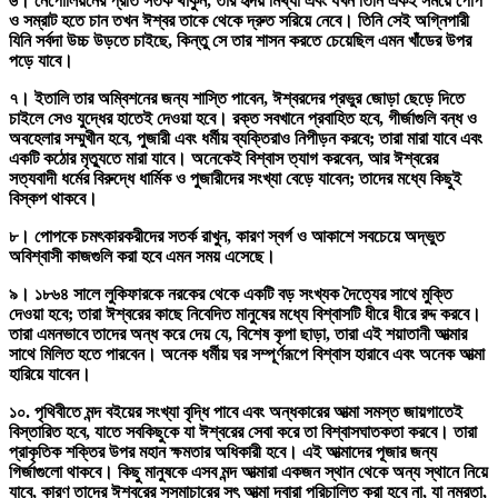
৬। নেপোলিয়নের প্রতি সতর্ক থাকুন, তাঁর হৃদয় মিথ্যা এবং যখন তিনি একই সময়ে পোপ
ও সম্রাট হতে চান তখন ঈশ্বর তাকে থেকে দ্রুত সরিয়ে নেবে। তিনি সেই অগ্নিপারী
যিনি সর্বদা উচ্চ উড়তে চাইছে, কিন্তু সে তার শাসন করতে চেয়েছিল এমন খাঁডের উপর
পড়ে যাবে।
৭। ইতালি তার অম্বিশনের জন্য শাস্তি পাবেন, ঈশ্বরদের প্রভুর জোড়া ছেড়ে দিতে
চাইলে সেও যুদ্ধের হাতেই দেওয়া হবে। রক্ত সবখানে প্রবাহিত হবে, গীর্জাগুলি বন্ধ ও
অবহেলার সম্মুখীন হবে, পুজারী এবং ধর্মীয় ব্যক্তিরাও নিপীড়ন করবে; তারা মারা যাবে এবং
একটি কঠোর মৃত্যুতে মারা যাবে। অনেকেই বিশ্বাস ত্যাগ করবেন, আর ঈশ্বরের
সত্যবাদী ধর্মের বিরুদ্ধে ধার্মিক ও পুজারীদের সংখ্যা বেড়ে যাবেন; তাদের মধ্যে কিছুই
বিস্কপ থাকবে।
৮। পোপকে চমৎকারকরীদের সতর্ক রাখুন, কারণ স্বর্গ ও আকাশে সবচেয়ে অদ্ভুত
অবিশ্বাসী কাজগুলি করা হবে এমন সময় এসেছে।
৯। ১৮৬৪ সালে লুকিফারকে নরকের থেকে একটি বড় সংখ্যক দৈত্যের সাথে মুক্তি
দেওয়া হবে; তারা ঈশ্বরের কাছে নিবেদিত মানুষের মধ্যে বিশ্বাসটি ধীরে ধীরে রদ্দ করবে।
তারা এমনভাবে তাদের অন্ধ করে দেয় যে, বিশেষ কৃপা ছাড়া, তারা এই শয়াতানী আত্মার
সাথে মিলিত হতে পারবেন। অনেক ধর্মীয় ঘর সম্পূর্ণরূপে বিশ্বাস হারাবে এবং অনেক আত্মা
হারিয়ে যাবেন।
১০. পৃথিবীতে মন্দ বইয়ের সংখ্যা বৃদ্ধি পাবে এবং অন্ধকারের আত্মা সমস্ত জায়গাতেই
বিস্তারিত হবে, যাতে সবকিছুকে যা ঈশ্বরের সেবা করে তা বিশ্বাসঘাতকতা করবে। তারা
প্রাকৃতিক শক্তির উপর মহান ক্ষমতার অধিকারী হবে। এই আত্মাদের পূজার জন্য
গির্জাগুলো থাকবে। কিছু মানুষকে এসব মন্দ আত্মারা একজন স্থান থেকে অন্য স্থানে নিয়ে
যাবে, কারণ তাদের ঈশ্বরের সুসমাচারের সৎ আত্মা দ্বারা পরিচালিত করা হবে না, যা নম্রতা,