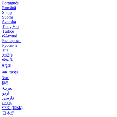
Português
Română
Shqip
Suomi
Svenska
Tiếng Việt
Türkçe
ελληνικά
Български
Русский
বাংলা
বதமிழ்
తెలుగు
ಕನ್ನಡ
മലയാളം
ไทย
हिंदी
العربية
اردو
فارسی
עִברִית
中文 (简体)
日本語