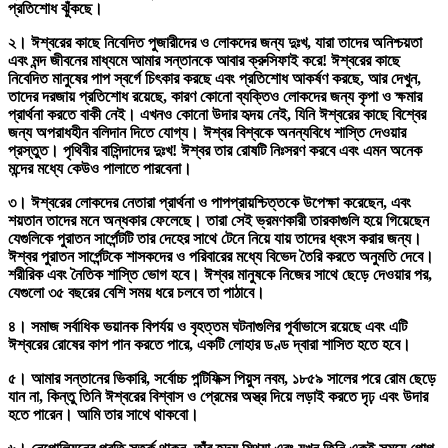
প্রতিশোধ ঝুঁকছে।
২। ঈশ্বরের কাছে নিবেদিত পুজারীদের ও লোকদের জন্য দুঃখ, যারা তাদের অনিশ্চয়তা
এবং মন্দ জীবনের মাধ্যমে আমার সন্তানকে আবার ক্রুসিফাই করে! ঈশ্বরের কাছে
নিবেদিত মানুষের পাপ স্বর্গে চিৎকার করছে এবং প্রতিশোধ আকর্ষণ করছে, আর দেখুন,
তাদের দরজায় প্রতিশোধ রয়েছে, কারণ কোনো ব্যক্তিও লোকদের জন্য কৃপা ও ক্ষমার
প্রার্থনা করতে বাকী নেই। এখনও কোনো উদার হৃদয় নেই, যিনি ঈশ্বরের কাছে বিশ্বের
জন্য অপরাধহীন বলিদান দিতে যোগ্য। ঈশ্বর বিশ্বকে অনন্যবিধে শাস্তি দেওয়ার
প্রস্তুত। পৃথিবীর বাসিন্দাদের দুঃখ! ঈশ্বর তার রোষটি নিঃসরণ করবে এবং এমন অনেক
মন্দের মধ্যে কেউও পালাতে পারবেনা।
৩। ঈশ্বরের লোকদের নেতারা প্রার্থনা ও পাপপ্রায়শ্চিত্তকে উপেক্ষা করেছেন, এবং
শয়তান তাদের মনে অন্ধকার ফেলেছে। তারা সেই ভ্রমণকারী তারকাগুলি হয়ে গিয়েছেন
যেগুলিকে পুরাতন সার্পেন্টটি তার দেহের সাথে টেনে নিয়ে যায় তাদের ধ্বংস করার জন্য।
ঈশ্বর পুরাতন সার্পেন্টকে শাসকদের ও পরিবারের মধ্যে বিভেদ তৈরি করতে অনুমতি দেবে।
শরীরিক এবং নৈতিক শাস্তি ভোগ হবে। ঈশ্বর মানুষকে নিজের সাথে ছেড়ে দেওয়ার পর,
যেগুলো ৩৫ বছরের বেশি সময় ধরে চলবে তা পাঠাবে।
৪। সমাজ সর্বাধিক ভয়ানক বিপর্যয় ও বৃহত্তম ঘটনাগুলির পূর্বাভাসে রয়েছে এবং এটি
ঈশ্বরের রোষের কাপ পান করতে পারে, একটি লোহার ডণ্ড দ্বারা শাসিত হতে হবে।
৫। আমার সন্তানের ভিকারি, সর্বোচ্চ পন্টিফিক্স পিয়ুস নবম, ১৮৫৯ সালের পরে রোম ছেড়ে
যান না, কিন্তু তিনি ঈশ্বরের বিশ্বাস ও প্রেমের অস্ত্র দিয়ে লড়াই করতে দৃঢ় এবং উদার
হতে পারেন। আমি তার সাথে থাকবো।