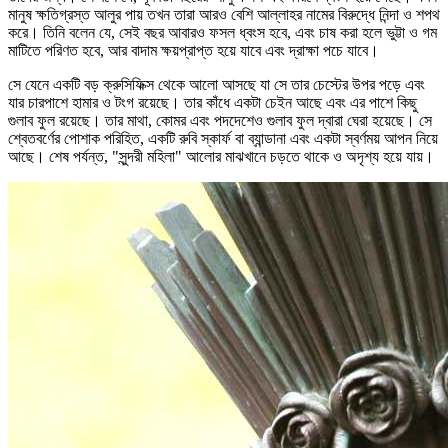
মানুষ ক্ষতিগ্রস্ত আলুর পায় তখন তারা আরও বেশি আল্লাহর নামের বিরুদ্ধে নিন্দা ও শপথ
করে। তিনি বলেন যে, সেই বছর আবারও ফসল ধ্বংস হবে, এবং চাষ করা হলে ভুট্টা ও গম
মাটিতে পরিণত হবে, আর বাদাম ক্ষয়প্রাপ্ত হয়ে যাবে এবং দ্রাক্ষা পচে যাবে।
সে যেনে একটি বড় ক্রুসিফিক্স থেকে আলো আসছে যা সে তার চেস্টের উপর পড়ে এবং
যার চারপাশে হামার ও টংগ রয়েছে। তার কাঁধে একটা চেইন আছে এবং এর পাশে কিছু
গুলাব ফুল রয়েছে। তার মাথা, কোমর এবং পদদেশেও গুলাব ফুল দ্বারা ঘেরা হয়েছে। সে
শ্বেতবর্ণের পোশাক পরিহিত, একটি রুবি স্কার্ফ বা ব্যান্ডানা এবং একটা স্বর্ণময় আপন নিয়ে
আছে। শেষ পর্যন্ত, "সুন্দরী মহিলা" আলোর মাঝখানে চড়তে থাকে ও অদৃশ্য হয়ে যায়।