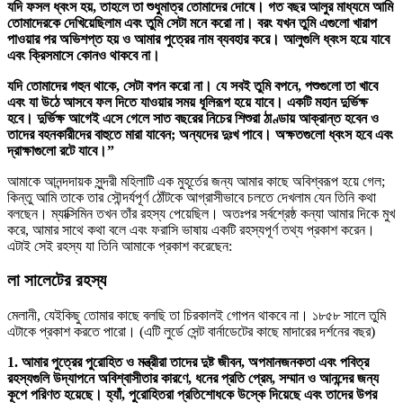
যদি ফসল ধ্বংস হয়, তাহলে তা শুধুমাত্র তোমাদের দোষে। গত বছর আলুর মাধ্যমে আমি
তোমাদেরকে দেখিয়েছিলাম এবং তুমি সেটা মনে করো না। বরং যখন তুমি এগুলো খারাপ
পাওয়ার পর অভিশপ্ত হয় ও আমার পুত্রের নাম ব্যবহার করে। আলুগুলি ধ্বংস হয়ে যাবে
এবং ক্রিসমাসে কোনও থাকবে না।
যদি তোমাদের গহুন থাকে, সেটা বপন করো না। যে সবই তুমি বপনে, পশুগুলো তা খাবে
এবং যা উঠে আসবে ফল দিতে যাওয়ার সময় ধূলিরূপ হয়ে যাবে। একটি মহান দুর্ভিক্ষ
হবে। দুর্ভিক্ষ আগেই এসে গেলে সাত বছরের নিচের শিশুরা ঠাণ্ডায় আক্রান্ত হবেন ও
তাদের বহনকারীদের বাহুতে মারা যাবেন; অন্যদের দুঃখ পাবে। অক্ষতগুলো ধ্বংস হবে এবং
দ্রাক্ষাগুলো রটে যাবে।”
আমাকে আনন্দদায়ক সুন্দরী মহিলাটি এক মুহূর্তের জন্য আমার কাছে অবিশ্বরূপ হয়ে গেল;
কিন্তু আমি তাকে তার সৌন্দর্যপূর্ণ ঠোঁটকে আগ্রাসীভাবে চলতে দেখলাম যেন তিনি কথা
বলছেন। ম্যাক্সিমিন তখন তাঁর রহস্য পেয়েছিল। অতঃপর সর্বশ্রেষ্ঠ কন্যা আমার দিকে মুখ
করে, আমার সাথে কথা বলে এবং ফরাসি ভাষায় একটি রহস্যপূর্ণ তথ্য প্রকাশ করেন।
এটাই সেই রহস্য যা তিনি আমাকে প্রকাশ করেছেন:
লা সালেটের রহস্য
মেলানী, যেইকিছু তোমার কাছে বলছি তা চিরকালই গোপন থাকবে না। ১৮৫৮ সালে তুমি
এটাকে প্রকাশ করতে পারো। (এটি লুর্ডে সেন্ট বার্নাডেটের কাছে মাদারের দর্শনের বছর)
1. আমার পুত্রের পুরোহিত ও মন্ত্রীরা তাদের দুষ্ট জীবন, অপমানজনকতা এবং পবিত্র
রহস্যগুলি উদ্‌যাপনে অবিশ্বাসীতার কারণে, ধনের প্রতি প্রেম, সম্মান ও আনন্দের জন্য
কূপে পরিণত হয়েছে। হ্যাঁ, পুরোহিতরা প্রতিশোধকে উস্কে দিয়েছে এবং তাদের উপর