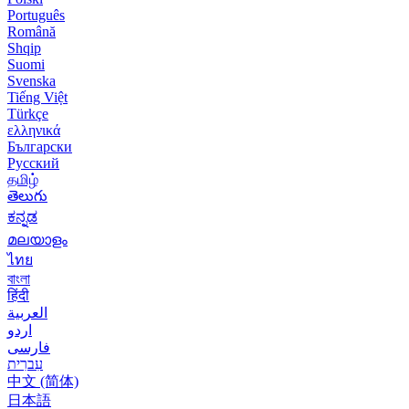
Português
Română
Shqip
Suomi
Svenska
Tiếng Việt
Türkçe
ελληνικά
Български
Русский
தமிழ்
తెలుగు
ಕನ್ನಡ
മലയാളം
ไทย
বাংলা
हिंदी
العربية
اردو
فارسی
עִברִית
中文 (简体)
日本語