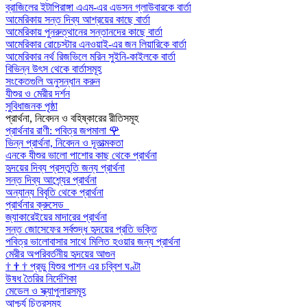
ব্রাজিলের ইটাপিরাঙ্গা এএম-এর এডসন গ্লাউবারকে বার্তা
আমেরিকায় সন্ত দিব্য আশ্রয়ের কাছে বার্তা
আমেরিকায় পুনরুত্থানের সন্তানদের কাছে বার্তা
আমেরিকার রোচেস্টার এনওয়াই-এর জন লিয়ারিকে বার্তা
আমেরিকার নর্থ রিজভিলে মরিন সুইনি-কাইলকে বার্তা
বিভিন্ন উৎস থেকে বার্তাসমূহ
সংকেতগুলি অনুসন্ধান করুন
যীশুর ও মেরীর দর্শন
সুবিধাজনক পৃষ্ঠা
প্রার্থনা, নিবেদন ও বহিষ্কারের রীতিসমূহ
প্রার্থনার রাণী: পবিত্র জপমালা
🌹
ভিন্ন প্রার্থনা, নিবেদন ও দূতাত্মকতা
এনকে যীশুর ভালো পাশোর কাছ থেকে প্রার্থনা
হৃদয়ের দিব্য প্রস্তুতি জন্য প্রার্থনা
সন্ত দিব্য আশ্র্যের প্রার্থনা
অন্যান্য বিবৃতি থেকে প্রার্থনা
প্রার্থনার ক্রুসেড
জ্যাকারেইয়ের মাদারের প্রার্থনা
সন্ত জোসেফের সর্বশুদ্ধ হৃদয়ের প্রতি ভক্তি
পবিত্র ভালোবাসার সাথে মিলিত হওয়ার জন্য প্রার্থনা
মেরীর অপরিবর্তনীয় হৃদয়ের আগুন
†
†
†
প্রভু যিশুর পাশন এর চব্বিশ ঘণ্টা
উষধ তৈরির নির্দেশিকা
মেডেল ও স্ক্যাপুলারসমূহ
আশ্চর্য চিত্রসমূহ