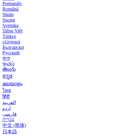
Português
Română
Shqip
Suomi
Svenska
Tiếng Việt
Türkçe
ελληνικά
Български
Русский
বাংলা
বதமிழ்
తెలుగు
ಕನ್ನಡ
മലയാളം
ไทย
हिंदी
العربية
اردو
فارسی
עִברִית
中文 (简体)
日本語