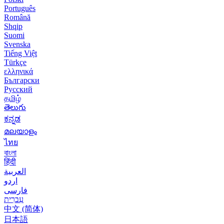
Português
Română
Shqip
Suomi
Svenska
Tiếng Việt
Türkçe
ελληνικά
Български
Русский
தமிழ்
తెలుగు
ಕನ್ನಡ
മലയാളം
ไทย
বাংলা
हिंदी
العربية
اردو
فارسی
עִברִית
中文 (简体)
日本語