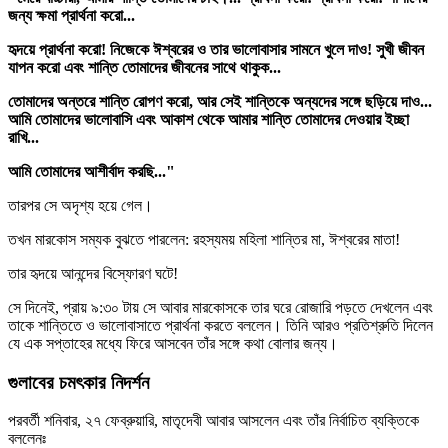
জন্য ক্ষমা প্রার্থনা করো...
হৃদয়ে প্রার্থনা করো! নিজেকে ঈশ্বরের ও তার ভালোবাসার সামনে খুলে দাও! সুখী জীবন
যাপন করো এবং শান্তি তোমাদের জীবনের সাথে থাকুক...
তোমাদের অন্তরে শান্তি রোপণ করো, আর সেই শান্তিকে অন্যদের সঙ্গে ছড়িয়ে দাও...
আমি তোমাদের ভালোবাসি এবং আকাশ থেকে আমার শান্তি তোমাদের দেওয়ার ইচ্ছা
রাখি...
আমি তোমাদের আশীর্বাদ করছি..."
তারপর সে অদৃশ্য হয়ে গেল।
তখন মারকোস সম্যক বুঝতে পারলেন: রহস্যময় মহিলা শান্তির মা, ঈশ্বরের মাতা!
তার হৃদয়ে আনন্দের বিস্ফোরণ ঘটে!
সে দিনেই, প্রায় ৯:৩০ টায় সে আবার মারকোসকে তার ঘরে রোজারি পড়তে দেখলেন এবং
তাকে শান্তিতে ও ভালোবাসাতে প্রার্থনা করতে বললেন। তিনি আরও প্রতিশ্রুতি দিলেন
যে এক সপ্তাহের মধ্যে ফিরে আসবেন তাঁর সঙ্গে কথা বোলার জন্য।
গুলাবের চমৎকার নিদর্শন
পরবর্তী শনিবার, ২৭ ফেব্রুয়ারি, মাতৃদেবী আবার আসলেন এবং তাঁর নির্বাচিত ব্যক্তিকে
বললেনঃ