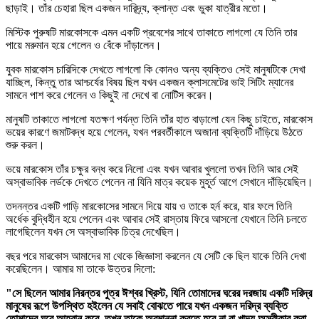
ছাড়াই। তাঁর চেহারা ছিল একজন দারিদ্র্য, ক্লান্ত এবং ভুকা যাত্রীর মতো।
মিস্টিক পুরুষটি মারকোসকে এমন একটি প্রবেশের সাথে তাকাতে লাগলো যে তিনি তার
পায়ে মরুমান হয়ে গেলেন ও বেঁকে দাঁড়ালেন।
যুবক মারকোস চারিদিকে দেখতে লাগলো কি কোনও অন্য ব্যক্তিও সেই মানুষটিকে দেখা
যাচ্ছিল, কিন্তু তার আশ্চর্যের বিষয় ছিল যখন একজন ক্লাসমেটের ভাই সিটিং ম্যানের
সামনে পাশ করে গেলেন ও কিছুই না দেখে বা নোটিস করেন।
মানুষটি তাকাতে লাগলো যতক্ষণ পর্যন্ত তিনি তাঁর হাত বাড়ালো যেন কিছু চাইতে, মারকোস
ভয়ের কারণে জমাটবদ্ধ হয়ে গেলেন, যখন পরবর্তীকালে অজানা ব্যক্তিটি দাঁড়িয়ে উঠতে
শুরু করল।
ভয়ে মারকোস তাঁর চক্ষুর বন্ধ করে নিলো এবং যখন আবার খুললো তখন তিনি আর সেই
অস্বাভাবিক লর্ডকে দেখতে পেলেন না যিনি মাত্র কয়েক মুহূর্ত আগে সেখানে দাঁড়িয়েছিল।
তদনন্তর একটি গাড়ি মারকোসের সামনে দিয়ে যায় ও তাকে হর্ন করে, যার ফলে তিনি
অর্ধেক বুদ্ধিহীন হয়ে পেলেন এবং আবার সেই রাস্তায় ফিরে আসলো যেখানে তিনি চলতে
লাগেছিলেন যখন সে অস্বাভাবিক চিত্র দেখেছিল।
বছর পরে মারকোস আমাদের মা থেকে জিজ্ঞাসা করলেন যে সেটি কে ছিল যাকে তিনি দেখা
করেছিলেন। আমার মা তাকে উত্তর দিলো:
"সে ছিলেন আমার নিরন্তর পুত্র ঈশ্বর খ্রিস্ট, যিনি তোমাদের ঘরের দরজায় একটি দরিদ্র
মানুষের রূপে উপস্থিত হইলেন যে সবাই বোঝতে পারে যখন একজন দরিদ্র ব্যক্তি
তোমাদের ঘরে আহ্বান করে, তখন তাকে অবমাননা করতে হবে না বা খাদ্য অস্বীকার করা