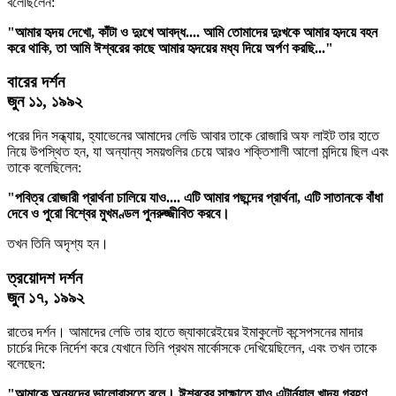
বলেছিলেন:
"আমার হৃদয় দেখো, কাঁটা ও দুঃখে আবদ্ধ.... আমি তোমাদের দুঃখকে আমার হৃদয়ে বহন
করে থাকি, তা আমি ঈশ্বরের কাছে আমার হৃদয়ের মধ্য দিয়ে অর্পণ করছি..."
বারের দর্শন
জুন ১১, ১৯৯২
পরের দিন সন্ধ্যায়, হ্যাভেনের আমাদের লেডি আবার তাকে রোজারি অফ লাইট তার হাতে
নিয়ে উপস্থিত হন, যা অন্যান্য সময়গুলির চেয়ে আরও শক্তিশালী আলো মন্দিয়ে ছিল এবং
তাকে বলেছিলেন:
"পবিত্র রোজারী প্রার্থনা চালিয়ে যাও.... এটি আমার পছন্দের প্রার্থনা, এটি সাতানকে বাঁধা
দেবে ও পুরো বিশ্বের মুখমণ্ডল পুনরুজ্জীবিত করবে।
তখন তিনি অদৃশ্য হন।
ত্রয়োদশ দর্শন
জুন ১৭, ১৯৯২
রাতের দর্শন। আমাদের লেডি তার হাতে জ্যাকারেইয়ের ইমাকুলেট কন্সেপসনের মাদার
চার্চের দিকে নির্দেশ করে যেখানে তিনি প্রথম মার্কোসকে দেখিয়েছিলেন, এবং তখন তাকে
বলেছেন:
"আমাকে অন্যদের ভালোবাসতে বলে। ঈশ্বরের সাক্ষাতে যাও এটার্ন্যাল খাদ্য গ্রহণ