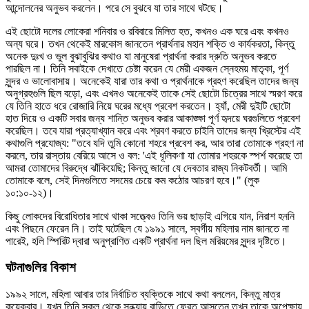
আন্দোলনের অনুভব করলেন। পরে সে বুঝবে যা তার সাথে ঘটছে।
এই ছোটো দলের লোকেরা শনিবার ও রবিবারে মিলিত হত, কখনও এক ঘরে এবং কখনও
অন্য ঘরে। তখন থেকেই মারকোস জানতেন প্রার্থনার মহান শক্তি ও কার্যকরতা, কিন্তু
অনেক দুঃখ ও ভুল বুঝাবুঝির কথাও যা মানুষেরা প্রার্থনা করার দ্রুতি অনুভব করতে
পারছিল না। তিনি সবাইকে দেখাতে চেষ্টা করেন যে মেরী একজন স্নেহময় মাতৃকা, পূর্ণ
সুন্দর ও ভালোবাসায়। অনেকেই যারা তার কথা ও প্রার্থনাকে গ্রহণ করেছিল তাদের জন্য
অনুগ্রহগুলি ছিল বড়ো, এবং এখনও অনেকেই তাকে সেই ছোটো চিত্রের সাথে স্মরণ করে
যে তিনি হাতে ধরে রোজারি নিয়ে ঘরের মধ্যে প্রবেশ করতেন। হ্যাঁ, মেরী দুইটি ছোটো
হাত দিয়ে ও একটি সবার জন্য শান্তি অনুভব করার আকাঙ্ক্ষা পূর্ণ হৃদয়ে ঘরগুলিতে প্রবেশ
করেছিল। তবে যারা প্রত্যাখ্যান করে এবং শ্রবণ করতে চাইনি তাদের জন্য খ্রিস্টের এই
কথাগুলি প্রযোজ্য: "তবে যদি তুমি কোনো শহরে প্রবেশ কর, আর তারা তোমাকে গ্রহণ না
করলে, তার রাস্তায় বেরিয়ে আসে ও বল: 'এই ধূলিকণা যা তোমার শহরকে স্পর্শ করেছে তা
আমরা তোমাদের বিরুদ্ধে ঝাঁকিয়েছি; কিন্তু জানো যে দেবতার রাজ্য নিকটবর্তী। আমি
তোমাকে বলে, সেই দিনগুলিতে সদমের চেয়ে কম কঠোর আচরণ হবে।" (লুক
১০:১০-১২)।
কিছু লোকদের বিরোধিতার সাথে থাকা সত্ত্বেও তিনি ভয় ছাড়াই এগিয়ে যান, নিরাশ হননি
এবং পিছনে ফেরেন নি। তাই ঘটেছিল যে ১৯৯১ সালে, স্বর্গীয় মহিলার নাম জানতে না
পারেই, হলি স্পিরিট দ্বারা অনুপ্রাণিত একটি প্রার্থনা দল ছিল মরিয়মের সুন্দর দৃষ্টিতে।
ঘটনাগুলির বিকাশ
১৯৯২ সালে, মহিলা আবার তার নির্বাচিত ব্যক্তিকে সাথে কথা বললেন, কিন্তু মাত্র
কয়েকবার। যখন তিনি স্কুল থেকে সন্ধ্যায় বাড়িতে ফেরত আসতেন তখন তাকে অপেক্ষায়