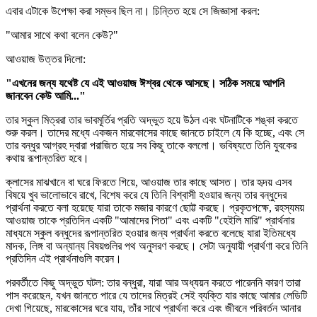
এবার এটাকে উপেক্ষা করা সম্ভব ছিল না। চিন্তিত হয়ে সে জিজ্ঞাসা করল:
"আমার সাথে কথা বলেন কেউ?"
আওয়াজ উত্তর দিলো:
"এখনের জন্য যথেষ্ট যে এই আওয়াজ ঈশ্বর থেকে আসছে। সঠিক সময়ে আপনি
জানবেন কেউ আমি..."
তার স্কুল মিত্ররা তার ভাবমূর্তির প্রতি অদ্ভুত হয়ে উঠল এবং ঘটনাটিকে শঙ্কা করতে
শুরু করল। তাদের মধ্যে একজন মারকোসের কাছে জানতে চাইলে যে কি হচ্ছে, এবং সে
তার বন্ধুর আগ্রহ দ্বারা পরাজিত হয়ে সব কিছু তাকে বললো। ভবিষ্যতে তিনি যুবকের
কথায় রূপান্তরিত হবে।
ক্লাসের মাঝখানে বা ঘরে ফিরতে গিয়ে, আওয়াজ তার কাছে আসত। তার হৃদয় এসব
বিষয়ে খুব ভালোভাবে রাখে, বিশেষ করে যে তিনি বিশ্বাসী হওয়ার জন্য তার বন্ধুদের
প্রার্থনা করতে বলা হয়েছে যারা তাকে মজার কারণে ছোট্ট করছে। প্রকৃতপক্ষে, রহস্যময়
আওয়াজ তাকে প্রতিদিন একটি "আমাদের পিতা" এবং একটি "হেইলি মারি" প্রার্থনার
মাধ্যমে স্কুল বন্ধুদের রূপান্তরিত হওয়ার জন্য প্রার্থনা করতে বলেছে যারা ইতিমধ্যে
মাদক, লিঙ্গ বা অন্যান্য বিষয়গুলির পথ অনুসরণ করছে। সেটা অনুযায়ী প্রার্থণা করে তিনি
প্রতিদিন এই প্রার্থনাগুলি করেন।
পরবর্তীতে কিছু অদ্ভুত ঘটল: তার বন্ধুরা, যারা আর অধ্যয়ন করতে পারেননি কারণ তারা
পাস করেছেন, যখন জানতে পারে যে তাদের মিত্রই সেই ব্যক্তি যার কাছে আমার লেডিটি
দেখা গিয়েছে, মারকোসের ঘরে যায়, তাঁর সাথে প্রার্থনা করে এবং জীবনে পরিবর্তন আনার