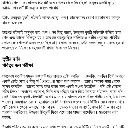
ঝাপটে গেল। আলোকিত চিত্রটি আমার উপর বেঁকে দিয়েছিল! অমূল্য একটি দৃশ্য!
আমিও তার হার্টবিট অনুভব করতে পারেছি।
হঠাৎ, উজ্জ্বল যুবতী মহিলাটি তাকে ছেড়ে গেল। মারকোসের চোখে ভালোবাসার আশ্রু
ঝরতে শুরু হল।
তারপর মহিলাটি অদৃশ্য হয়ে গেল। সব কিছু থামল, উজ্জ্বল যুবতী মহিলাটি হাঁসিয়ে চলে
গেল এবং আলো নিশ্চিহ্ন হয়। তার মন ভরপুর ছিল শান্তির ও গভীর প্রেমের; পৃথিবীর
কোনও জায়গাতেই এমন প্রেম ছিল না। লোকদের ভয়ে, তিনি সকল কিছু যা দেখেছেন বা
শুনেছেন তা নিজেকে রহস্যবাদী রাখার সিদ্ধান্ত নিলেন।
তৃতীয় দর্শন
পবিত্র জল পরীক্ষা
মারকোস যতদিন সম্ভব রহস্যটি ধরে রাখতে চেষ্টা করছিল। এমনকি, একদিন তিনি অবাধে
একটি ছোট বোন ও কিছু মित्रের সাথে কথা বললেন। তারাও অনেক সময় থেকে
সন্দেহ করেছিল। তাদের সাথে কথা বলার সময় একটি সংশয় উঠেছিল: "যদি এটি কোনো
শরীর ছিল?" কেউদের পরামর্শে, তিনি ঘরে পবিত্র জলে নিয়ে আসতে চাইলেন, যাতে যদি
সেই "উজ্জ্বল যুবতী মহিলাটি" আবার এসে যায় তাহলে তাকে শক্তিশালীভাবে ছিটিয়ে দিতে
পারেন। সিদ্ধান্ত নেওয়া হয়েছিল যে তিনি পবিত্র জলের সাথে ছিটিয়ে দেবে এবং দেখবে
এটি কোথায় থেকে আসছে, ভাল বা মন্দ। ১৯৯১ সালের আগস্টে, যখন তিনি আবার ঘরে
প্রার্থনা করছিলেন, উজ্জ্বল চিত্রটি ফিরে এসে তার সামনে থামেছিল। মারকোস বর্ণনা
করেন:
"আমি পবিত্র জলের গ্লাস ধরতে সময় পেলাম এবং তাকে ছিটিয়ে দিলাম বলেই, 'যদি এটি