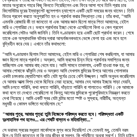
মাতার অনুরোধে শহরে কিছু কিনতে গিয়েছিলেন এবং ফিরে আসা পথে তিনি প্রায় চার
কিলোমিটার দূরের ইম্যাকুলেট কন্সেপশান চ্যাপেলে একটি ছোট সময়ের জন্য থামেন। তিনি
ভিতর প্রবেশ করতে অনুপ্রাণিত হন ও প্রার্থনা করার সিদ্ধান্ত নেয়। তাঁর কথা, "আমি
এমনকি রোজারি কী তা জানতো না এবং আমার জ্ঞান ছিলো মাত্র পিতা আমাদের, হেইল
মারি ও গ্লোরিয়া বে। ভবনে প্রার্থনার ইচ্ছা থেকে এসেছিলো কিনা ও কেন প্রবেশ
করেছিলাম সেটাও আমি জানিনি। তিনি দণ্ডায়মান হয়ে একটি ছোট প্রার্থনা করেন। শেষে
তাকে এক অস্বাভাবিক ঘটনার দ্বারা আশ্চর্যজনকভাবে ভেঙ্গে ফেলা হয় এবং মনে হলে
বুদ্ধিহীন করে দেয়। এখানে তাঁর কথাগুলো:
"আমি দণ্ডায়মান ছিলাম পিতা আমাদের, হেইল মারি ও গ্লোরিয়া শেষ করছিলাম, যা আমার
জ্ঞান ছিলো মাত্র প্রার্থনা। অদ্রুত, আমি ক্রসের চিহ্ন দিয়ে প্রার্থনার সমাপ্তির জন্য
যাচ্ছিলাম এবং আমার বাহু থেমে যায়। আমি সামনে তাকালাম, একটি হাওয়া শুরু হয়, যা
আমার পোষাকে ঝাঁকুনি দেয় ও অদ্রুত আমি দেখলাম মন্দিরের উপরে আলোর গোলাকার
একটা চমৎকার জ্যোতিস্মান বাতি যেটা সূর্যের চেয়ে বেশি উজ্জ্বল। আমি অনুভব করেছিলাম
যে আমার আত্মা বিশ্ব থেকে ছিনিয়ে নেয়া হয়েছে, আমার দেহ আমার ইচ্ছায় সাড়া দেয়নি,
আমি চলতে পারিনি, কথা বলতে পারিনি, দাঁড়াতে পারিনি বা পালাতেও পারিনি। কে আমাকে
কথা বলে তা দেখতে পেরেছিলো না কিন্তু আলোর মন্দিরকে পুরোপুরিভাবে নিয়ন্ত্রণ করতে
দেখা গিয়েছে। আমি একটি স্বর যেটা ঘন্টার মতো স্পষ্ট ও সুস্বরে, নারীটির, অত্যন্ত
মধুময়ী ও কোমল ভঙ্গিতে শুনেছিলাম যে:"
"আমার পুত্র, আমার পুত্র! তুমি নিজেকে পরিশুদ্ধ করতে হবে। পরিশুদ্ধতা একটি
দুঃসাহাসিক পথ হলেও... এর শেষটি বাস্তব ও মহিমান্বিত..."
সে ভয়াবহ স্বরের মধুরতা মার্কোসকে মুগ্ধ করে দিয়েছিল! সে তেমনই মধু, তেমনি নরম
ছিল যে তিনি জানতেন না কি তার জীবন বা স্বপ্ন, কি পৃথিবীতে অথবা স্বর্গে। তিনি চাইল