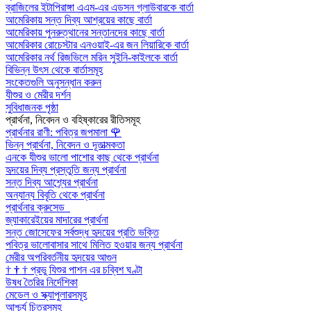
ব্রাজিলের ইটাপিরাঙ্গা এএম-এর এডসন গ্লাউবারকে বার্তা
আমেরিকায় সন্ত দিব্য আশ্রয়ের কাছে বার্তা
আমেরিকায় পুনরুত্থানের সন্তানদের কাছে বার্তা
আমেরিকার রোচেস্টার এনওয়াই-এর জন লিয়ারিকে বার্তা
আমেরিকার নর্থ রিজভিলে মরিন সুইনি-কাইলকে বার্তা
বিভিন্ন উৎস থেকে বার্তাসমূহ
সংকেতগুলি অনুসন্ধান করুন
যীশুর ও মেরীর দর্শন
সুবিধাজনক পৃষ্ঠা
প্রার্থনা, নিবেদন ও বহিষ্কারের রীতিসমূহ
প্রার্থনার রাণী: পবিত্র জপমালা
🌹
ভিন্ন প্রার্থনা, নিবেদন ও দূতাত্মকতা
এনকে যীশুর ভালো পাশোর কাছ থেকে প্রার্থনা
হৃদয়ের দিব্য প্রস্তুতি জন্য প্রার্থনা
সন্ত দিব্য আশ্র্যের প্রার্থনা
অন্যান্য বিবৃতি থেকে প্রার্থনা
প্রার্থনার ক্রুসেড
জ্যাকারেইয়ের মাদারের প্রার্থনা
সন্ত জোসেফের সর্বশুদ্ধ হৃদয়ের প্রতি ভক্তি
পবিত্র ভালোবাসার সাথে মিলিত হওয়ার জন্য প্রার্থনা
মেরীর অপরিবর্তনীয় হৃদয়ের আগুন
†
†
†
প্রভু যিশুর পাশন এর চব্বিশ ঘণ্টা
উষধ তৈরির নির্দেশিকা
মেডেল ও স্ক্যাপুলারসমূহ
আশ্চর্য চিত্রসমূহ