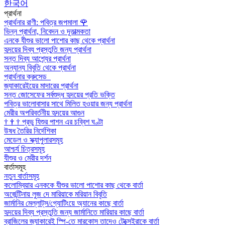
한국어
প্রার্থনা
প্রার্থনার রাণী: পবিত্র জপমালা
🌹
ভিন্ন প্রার্থনা, নিবেদন ও দূতাত্মকতা
এনকে যীশুর ভালো পাশোর কাছ থেকে প্রার্থনা
হৃদয়ের দিব্য প্রস্তুতি জন্য প্রার্থনা
সন্ত দিব্য আশ্র্যের প্রার্থনা
অন্যান্য বিবৃতি থেকে প্রার্থনা
প্রার্থনার ক্রুসেড
জ্যাকারেইয়ের মাদারের প্রার্থনা
সন্ত জোসেফের সর্বশুদ্ধ হৃদয়ের প্রতি ভক্তি
পবিত্র ভালোবাসার সাথে মিলিত হওয়ার জন্য প্রার্থনা
মেরীর অপরিবর্তনীয় হৃদয়ের আগুন
†
†
†
প্রভু যিশুর পাশন এর চব্বিশ ঘণ্টা
উষধ তৈরির নির্দেশিকা
মেডেল ও স্ক্যাপুলারসমূহ
আশ্চর্য চিত্রসমূহ
যীশুর ও মেরীর দর্শন
বার্তাসমূহ
নতুন বার্তাসমূহ
কলোম্বিয়ার এনককে যীশুর ভালো পাশোর কাছ থেকে বার্তা
অর্জেন্টিনায় লুজ দে মারিয়াকে মরিয়ান বিবৃতি
জার্মানির মেল্লাট্‌স/গ্যোটিংয়ে অ্যানের কাছে বার্তা
হৃদয়ের দিব্য প্রস্তুতি জন্য জার্মানিতে মারিয়ার কাছে বার্তা
ব্রাজিলের জ্যাকারেই স্পি-তে মারকোস তাদেও টেক্সেইরাকে বার্তা