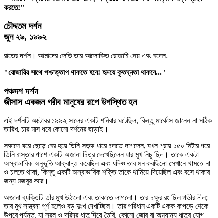
করতে!"
চৌদ্দতম দর্শন
জুন ২৯, ১৯৯২
রাতের দর্শন। আমাদের লেডি তার আলোকিত রোজারি নেয় এবং বলেন:
"রোজারির সাথে পশ্চাত্তাপ থাকতে হবে! হৃদয়ে কৃতঘ্নতা থাকবে..."
পঞ্চদশ দর্শন
জীসাস একজন গরীব মানুষের রূপে উপস্থিত হন
এই দর্শনটি অক্টোবর ১৯৯২ সালের একটি শনিবার ঘটেছিল, কিন্তু মার্কোস জানেন না সঠিক
তারিখ, চার মাস ধরে কোনো দর্শনের ছাড়াই।
সকালে ঘরে ছেড়ে বের হয়ে তিনি সড়ক ধারে চলতে লাগলেন, যখন প্রায় ১৫০ মিটার পরে
তিনি রাস্তার পাশে একটি অজানা চিত্র দেখেছিলেন যার মুখ নিচু ছিল। তাকে একটা
অস্বাভাবিক অনুভূতি আক্রান্ত করেছিল এবং যদিও তার মন করছিলো সেখানে থামতে না
ও চলতে থাকা, কিন্তু একটি অস্বাভাবিক শক্তি তাকে থামিয়ে দিয়েছিল এবং বসে থাকার
জন্য মজবুর করে।
অজানা ব্যক্তিটি তাঁর মুখ উঠালো এবং তাকাতে লাগলো। তার চক্ষুর রং ছিল গভীর নীল;
তার মুখ সান্ত্বনা পূর্ণ হলেও বড় দুঃখ দেখাচ্ছিল। তার পরিধান একটি একক কাপড়ে থেকে
উপরে পর্যন্ত, যা সরল ও দরিদ্র ধাতু দিয়ে তৈরি, কোনো জোর বা অন্যান্য ধাতুর যোগ