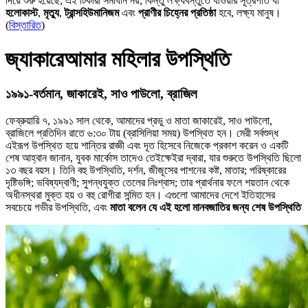
দিয়ে শুরু হয়েছে; এই টিকারা সমাধান নয়, কিন্তু লক্ষ্যবস্তুতে যাওয়ার সূত্রপাত যা
হলোকাস্ট
,
মৃত্যু
,
ট্রান্সহিউমানিজম
এবং
প্রাণীর চিহ্নের প্রতিষ্ঠা
হবে, লক্ষ্য মানুষ।
(
বিস্তারিত
)
জ্যাকারেআমার মহিলার উপস্থিতি
১৯৯১-বর্তমান, জাকারেই, সাও পাউলো, ব্রাজিল
ফেব্রুয়ারি ৭, ১৯৯১ সাল থেকে, আমাদের প্রভু ও মাতা জাকারেই, সাও পাউলো,
ব্রাজিলে প্রতিদিন রাতে ৬:৩০ টায় (ব্রাসিলিয়া সময়) উপস্থিত হন। মেরী সর্বশুদ্ধ
এইরূপ উপস্থিত হয়ে শান্তির রাজ্ঞী এবং দূত হিসেবে নিজেকে প্রকাশ করেন ও একটি
শেষ আহ্বান জানান, যুবক মার্কোস তাদেও তেইক্ষেইরা দ্বারা, যার শুরুতে উপস্থিতি ছিলো
১৩ বছর বয়স। তিনি বহু উপস্থিতি, দর্শন, জীজূসের পাশনের কষ্ট, মাতার; পরিষ্কারের
দৃষ্টিভঙ্গি; ভবিষ্যদ্বাণী; সুগন্ধযুক্ত তেলের নিঃশ্বাস; তার প্রার্থনার ফলে শয়তান থেকে
অধীনস্থরা মুক্ত হয় ও বহু রোগীরা সন্মিত হন। এগুলো আমাদের দেশে ইতিহাসের
সবচেয়ে গভীর উপস্থিতি, এবং
মাতা বলেন যে এই হলো মানবজাতির জন্য শেষ উপস্থিতি