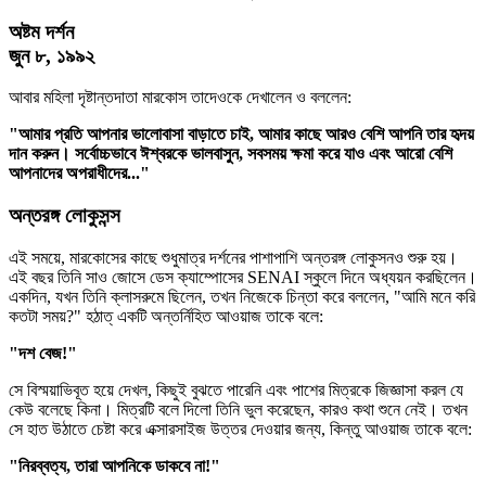
অষ্টম দর্শন
জুন ৮, ১৯৯২
আবার মহিলা দৃষ্টান্তদাতা মারকোস তাদেওকে দেখালেন ও বললেন:
"আমার প্রতি আপনার ভালোবাসা বাড়াতে চাই, আমার কাছে আরও বেশি আপনি তার হৃদয়
দান করুন। সর্বোচ্চভাবে ঈশ্বরকে ভালবাসুন, সবসময় ক্ষমা করে যাও এবং আরো বেশি
আপনাদের অপরাধীদের..."
অন্তরঙ্গ লোকুসন্স
এই সময়ে, মারকোসের কাছে শুধুমাত্র দর্শনের পাশাপাশি অন্তরঙ্গ লোকুসনও শুরু হয়।
এই বছর তিনি সাও জোসে ডেস ক্যাম্পোসের SENAI স্কুলে দিনে অধ্যয়ন করছিলেন।
একদিন, যখন তিনি ক্লাসরুমে ছিলেন, তখন নিজেকে চিন্তা করে বললেন, "আমি মনে করি
কতটা সময়?" হঠাত্‌ একটি অন্তর্নিহিত আওয়াজ তাকে বলে:
"দশ বেজ!"
সে বিস্ময়াভিবূত হয়ে দেখল, কিছুই বুঝতে পারেনি এবং পাশের মিত্রকে জিজ্ঞাসা করল যে
কেউ বলেছে কিনা। মিত্রটি বলে দিলো তিনি ভুল করেছেন, কারও কথা শুনে নেই। তখন
সে হাত উঠাতে চেষ্টা করে এক্সারসাইজ উত্তর দেওয়ার জন্য, কিন্তু আওয়াজ তাকে বলে:
"নিরব্বত্য, তারা আপনিকে ডাকবে না!"