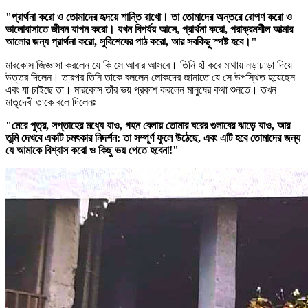
"প্রার্থনা করো ও তোমাদের হৃদয়ে শান্তি রাখো। তা তোমাদের অন্তরে রোপণ করো ও
ভালোবাসাতে জীবন যাপন করো। যখন বিপর্যয় আসে, প্রার্থনা করো, পরাক্রমশীল আত্মার
আলোর জন্য প্রার্থনা করো, সুবিশেষের পাঠ করো, আর সবকিছু স্পষ্ট হবে।"
মারকোস জিজ্ঞাসা করলেন যে কি সে আবার আসবে। তিনি হাঁ করে মাথায় নড়াচাড়া দিয়ে
উত্তর দিলেন। তারপর তিনি তাকে বললেন লোকদের জানাতে যে সে উপস্থিত হয়েছেন
এবং যা চাইছে তা। মারকোস তাঁর ভয় প্রকাশ করলেন মানুষের কথা শুনতে। তখন
মাতৃদেবী তাকে বলে দিলেনঃ
"মেরে পুত্র, সপ্তাহের মধ্যে যাও, গহন বেলায় তোমার ঘরের গুলাবের ঝাড়ে যাও, আর
তুমি দেখবে একটি চমৎকার নিদর্শন: তা সম্পূর্ণ ফুলে উঠেছে, এবং এটি হবে তোমাদের জন্য
যে আমাকে বিশ্বাস করো ও কিছু ভয় পেতে হবেনা!"