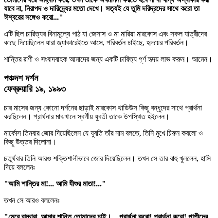
যাবে না, নিরাপদ ও দারিদ্র্যের মতো দেখে। সত্যই যে তুমি দরিদ্রদের সাথে করো তা
ঈশ্বরের সঙ্গেও করো..."
এটি ছিল চারিত্যর বিনামূল্যে পাঠ যা জেসাস ও মা মারিয়া মারকোস এবং সকল যাত্রীদের
কাছে দিয়েছিলেন যারা জ্যাকারেইতে আসে, পরিবর্তন চাইছে, হৃদয়ের পরিবর্তন।
শান্তির রাণী ও সংবাদবাহক আমাদের জন্য একটি চারিত্য পূর্ণ হৃদয় লাভ করুন। আমেন।
পঞ্চদশ দর্শন
ফেব্রুয়ারি ১৯, ১৯৯৩
চার মাসের জন্য কোনো দর্শনের ছাড়াই মারকোস থাডিউস কিছু বন্ধুদের সাথে প্রার্থনা
করছিলেন। প্রার্থনার মাঝখানে স্বর্গীয় যুবতী তাকে উপস্থিত হইলেন।
মার্কোস তিনবার জোর দিয়েছিলেন যে যুবতি তাঁর নাম বলতে, তিনি মুখে চিরুন করলো ও
কিছু উত্তর দিলোনা।
চতুর্থবার তিনি আরও শক্তিশালীভাবে জোর দিয়েছিলেন। তখন সে তার বাহু খুললেন, হাসি
দিয়ে বললেনঃ
"আমি শান্তির মা!... আমি যীশুর মাতা!..."
তখন সে আরও বললেনঃ
"মেরে বাচ্চারা, আমার শান্তি তোমাদের চাই।... প্রার্থনা করো! প্রার্থনা করো! পাপীদের