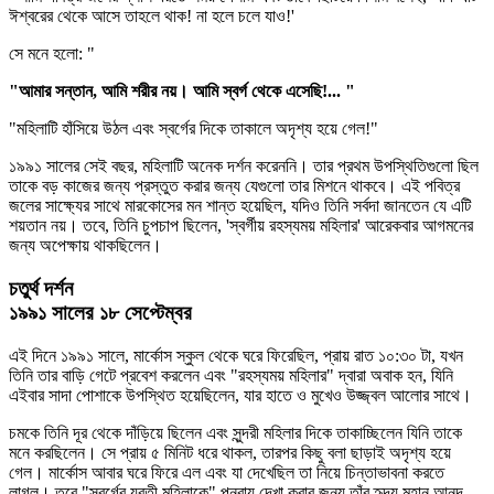
ঈশ্বরের থেকে আসে তাহলে থাক! না হলে চলে যাও!'
সে মনে হলো: "
"আমার সন্তান, আমি শরীর নয়। আমি স্বর্গ থেকে এসেছি!... "
"মহিলাটি হাঁসিয়ে উঠল এবং স্বর্গের দিকে তাকালে অদৃশ্য হয়ে গেল!"
১৯৯১ সালের সেই বছর, মহিলাটি অনেক দর্শন করেননি। তার প্রথম উপস্থিতিগুলো ছিল
তাকে বড় কাজের জন্য প্রস্তুত করার জন্য যেগুলো তার মিশনে থাকবে। এই পবিত্র
জলের সাক্ষ্যের সাথে মারকোসের মন শান্ত হয়েছিল, যদিও তিনি সর্বদা জানতেন যে এটি
শয়তান নয়। তবে, তিনি চুপচাপ ছিলেন, 'স্বর্গীয় রহস্যময় মহিলার' আরেকবার আগমনের
জন্য অপেক্ষায় থাকছিলেন।
চতুর্থ দর্শন
১৯৯১ সালের ১৮ সেপ্টেম্বর
এই দিনে ১৯৯১ সালে, মার্কোস স্কুল থেকে ঘরে ফিরেছিল, প্রায় রাত ১০:৩০ টা, যখন
তিনি তার বাড়ি গেটে প্রবেশ করলেন এবং "রহস্যময় মহিলার" দ্বারা অবাক হন, যিনি
এইবার সাদা পোশাকে উপস্থিত হয়েছিলেন, যার হাতে ও মুখেও উজ্জ্বল আলোর সাথে।
চমকে তিনি দূর থেকে দাঁড়িয়ে ছিলেন এবং সুন্দরী মহিলার দিকে তাকাচ্ছিলেন যিনি তাকে
মনে করছিলেন। সে প্রায় ৫ মিনিট ধরে থাকল, তারপর কিছু বলা ছাড়াই অদৃশ্য হয়ে
গেল। মার্কোস আবার ঘরে ফিরে এল এবং যা দেখেছিল তা নিয়ে চিন্তাভাবনা করতে
লাগল। তবে "স্বর্গের যুবতী মহিলাকে" পুনরায় দেখা করার জন্য তাঁর হৃদয় মহান আনন্দ