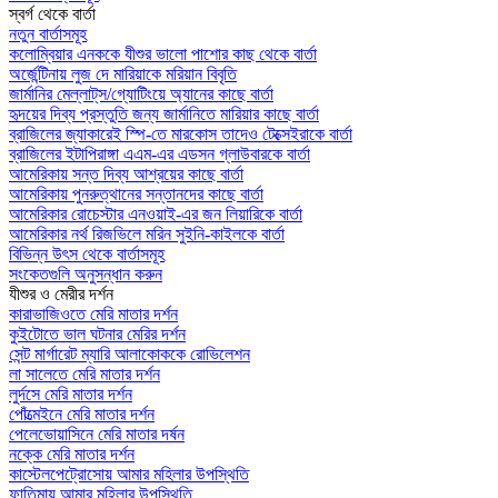
স্বর্গ থেকে বার্তা
নতুন বার্তাসমূহ
কলোম্বিয়ার এনককে যীশুর ভালো পাশোর কাছ থেকে বার্তা
অর্জেন্টিনায় লুজ দে মারিয়াকে মরিয়ান বিবৃতি
জার্মানির মেল্লাট্‌স/গ্যোটিংয়ে অ্যানের কাছে বার্তা
হৃদয়ের দিব্য প্রস্তুতি জন্য জার্মানিতে মারিয়ার কাছে বার্তা
ব্রাজিলের জ্যাকারেই স্পি-তে মারকোস তাদেও টেক্সেইরাকে বার্তা
ব্রাজিলের ইটাপিরাঙ্গা এএম-এর এডসন গ্লাউবারকে বার্তা
আমেরিকায় সন্ত দিব্য আশ্রয়ের কাছে বার্তা
আমেরিকায় পুনরুত্থানের সন্তানদের কাছে বার্তা
আমেরিকার রোচেস্টার এনওয়াই-এর জন লিয়ারিকে বার্তা
আমেরিকার নর্থ রিজভিলে মরিন সুইনি-কাইলকে বার্তা
বিভিন্ন উৎস থেকে বার্তাসমূহ
সংকেতগুলি অনুসন্ধান করুন
যীশুর ও মেরীর দর্শন
কারাভাজিওতে মেরি মাতার দর্শন
কুইটোতে ভাল ঘটনার মেরির দর্শন
সেন্ট মার্গারেট ম্যারি আলাকোককে রোভিলেশন
লা সালেতে মেরি মাতার দর্শন
লুর্দসে মেরি মাতার দর্শন
পোঁত্মেইনে মেরি মাতার দর্শন
পেলেভোয়াসিনে মেরি মাতার দর্ষন
নক্কে মেরি মাতার দর্শন
কাস্টেলপেট্রোসোয় আমার মহিলার উপস্থিতি
ফাতিমায় আমার মহিলার উপস্থিতি