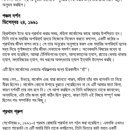
অনুভব করছিল।
পঞ্চম দর্শন
ডিসেম্বর ২৪, ১৯৯১
ক্রিস্টমাস ইভে ঘরে প্রার্থনা করার সময়, মহিলা মার্কোসের কাছে আবার উপস্থিত হন।
তিনি তাকে ম্যারির অপরিহার্য হৃদয়ে নিজেকে নিবেদন করতে বললেন, একটি কঠোর ও
প্রার্থনার জীবন যাপন করে। সে তার অনুরোধ অনুসারে করল এবং ম্যারির অপরিহার্য হৃদের
মধ্য দিয়ে পূর্ণাঙ্গভাবে তাঁর জীবন দেবতাকে সমর্পণ করল। অনেকগুলি বিষয়ের মধ্যে যা
তাকে বলা হয়েছিল, আমরা টেলিভিশনের ত্যাগ, আলকোহলের ত্যাগ, রাতের বেলায় থাকার
ত্যাগ, মদ্যবিষয়ের ত্যাগ, সব ধরনের অশুদ্ধতার ত্যাগ ইত্যাদি উল্লেখ করছি।
এটি ছিল মার্কোসের দেবতার পরিকল্পনার জন্য চিরকালীন "হাঁ"।
সময় গেল... উভয়ে, মার্কোস এবং যারা জানতে পারল, মহিলা তাঁর নাম বলেননি তা নিয়ে
নীরব ছিলেন। মার্কোস কোনো উপায়ে বুঝতে পেরেছিলেন না যে এটি আমার মাতা কিনা,
কারণ দর্শনটি তার নাম বলে নি। সে আশা করছিল যে তিনি ভবিষ্যতে তাকে জানাবেন;
অন্যদিকে, এটা তাঁর জন্য খুবই কঠিন ছিল বুঝতে, কারণ তিনি এই বিষয়ে সম্পূর্ণ অজ্ঞ
ছিলেন গড সম্পর্কিত সব কিছু।
প্রথম গ্রুপ
সেপ্টেম্বর ৮, ১৯৯১-এ প্রথম রোজারি প্রার্থনা দল গঠন করা হয়েছিল। এমনকি এখনও
বুঝতে পারেননি যে এটি ম্যারি যিনি তাকে বলছিলেন, তিনি ভিতরে খুবই মহান একটি