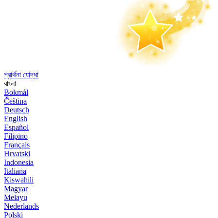
প্রার্থনা যোদ্ধা
বাংলা
Bokmål
Čeština
Deutsch
English
Español
Filipino
Français
Hrvatski
Indonesia
Italiana
Kiswahili
Magyar
Melayu
Nederlands
Polski