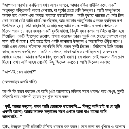
"জাপমালা প্রার্থনা করছিলাম যখন আমার সামনে, আমার বাড়ির লাইভিং রুমে, একটি
অত্যন্ত শক্তিশালী আলো দেখলাম, যা সূর্যের চেয়ে বেশি উজ্জ্বল। আমি সম্পূর্ণভাবে
অবাক হয়ে গেলাম এবং আবার 'মনহারা' হইয়েছিলাম। আমি বুঝতে পারলাম যে সেটা ছিল
সেই আলো যেটা আমি চার্চে দেখেছিলাম, আর আলোর পটভূমিকায় একজন ব্যক্তির রূপ
উপস্থিত হয়। তিনি কাছাকাছি এসেছিলেন; আমি তাকে স্পষ্টভাবে দেখা পেলাম: সে
ছিলেন প্রায় ১৮ বছর বয়স্ক একটি যুবতী মহিলা, কিছুটা ধূসর কাপড় পরিহিত যা নীল হয়ে
গিয়েছিল, একটি হিমশ্বেত রুপোশ, মাথায় বারোজন তারার মুকুট এবং দেহের চারপাশে লম্বা
সাদা পট্টি বাঁধানো। তাঁর হাতে ছিল একটি জাপমালা উজ্জ্বল ও আলোকিত গুঁড়ির সাথে।
আমি এমন কোনও মহিলাকে দেখেছিনি যিনি তেমন সুন্দরী ছিলেন। মিষ্টিভাবে তিনি আমার
কাছে আসতে বলেছিলেন। আমি না গেলাম, কারণ আমি ভয় পাচ্ছিলাম। তারপর সে
এগিয়ে এলেন। আমার কাউকে কিছু বলে দেরী হয়নি। সে হাসল, সেই অম্লান নীল চোখ
দিয়ে। তখন আমি সাহস পেয়েছি কিছু জিজ্ঞেস করতে। আমি জিজ্ঞেস করলাম:
"আপনিই কেন মহিলা?"
(কেবলমাত্র একটি হাসি)
আপনি কি ইচ্ছা করছেন যে আমি (এই আলোতে) মহিলার সাথে থাকব? আর দেখুন, সুন্দরী
মহিলাটি তার গোলাপী হাতের মুখ খুলে মানে বলল:
"হ্যাঁ, আমার সন্তান, কারণ আমি তোমাকে ভালোবাসি.... কিন্তু আমি চাই না যে তুমি
একাকী আসো; আমার অনেক সন্তানের সাথে এখানে আনা যাও যাদের আমি
ভালোবাসি..."
হঠাৎ, উজ্জ্বল যুবতী মহিলাটি হাঁসিয়ে থাকতে শুরু করল। মনে হলো মন খুশিতে ও আশ্চর্যে