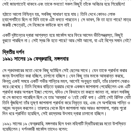
সেই জায়গাতেই থাকবে এবং তাকে শুনতে! সকল কিছুই তাঁকে অবিচার হয়ে গিয়েছিল!
হঠাতে আলো নিশ্চিহ্ন হয়, সবকিছু সাধারণ হয়ে যায়। তিনি দেখে কোনও লোক
চ্যাপেলটিতে ছিল না যিনি তাকে এটা বলতে পারতেন। সে ভাবল, কি তা হতে পারে? মাত্র
জরুরী ক্ষেত্রেই, সে নিজেকে কাউকে বলে নাই।
একটি দৃষ্টান্তের দ্বারা আশ্বস্ত হয়ে মার্কোস ঘরে ফিরে আসেন ভীতিসন্ত্রস্ত, কিছুই
বুঝতে পারছিল না। সেই স্বর কি হতে পারে? আর সেটা আলো, যা এই বিশ্বে সমান নেই?
দ্বিতীয় দর্শন
১৯৯১ সালের ১৯ ফেব্রুয়ারি, মঙ্গলবার
সে প্রথমবারের মতো থেকে কিছু ঘটেছিল সেই ছেলের সাথে। যেন তাকে প্রার্থনা করার
জন্য উৎসাহিত করা হচ্ছিল, চালানো হচ্ছিল। যেন কিছু তার মনকে আক্রান্ত করছে,
কিন্তু একই সময়ে একটি গভীর শান্তির মহল, আগেই অনুভূত হয়নি, তাঁর চারপাশ ঘেরাও
করে রেখেছে। তিনি নিজের বাড়িতে ড্রয়ার থেকে একজন জাপমালা পেয়েছিলেন এবং এটি
প্রার্থনা করার অপরূপ ইচ্ছা পেলেন, যদিও সে কিভাবে তা করতে জানত না, কারণ সবকিছু
যা সে জানতে পারেছিল ছিল যে তার 'আব্বার' ও 'হেই মেরি' বলা। এটাই সেই রিলিফ যেটা
তিনি খুঁজছিল! তাঁর তৃষ্ণা জাপমালা প্রার্থনা করে নিবৃত্ত হয়, এবং সে অপরিমেয় শান্তি ও
আনন্দ অনুভব করলেন। তারপরে থেকে ছিল জাপমালা আর আরও জাপমালা, প্রায় পুরো
দিন ধরে প্রার্থিত হয়েছিল, সেই রহস্যময় উৎসাহ দ্বারা চালানো হচ্ছিল।
১৯৯১ সালের ১৯ ফেব্রুয়ারি, মঙ্গলবার ছিল যখন মহিলাটি দ্বিতীয়বারের মতো উপস্থিত
হয়েছিলেন। দর্শনকারী মার্কোস তাদেও বলেন: