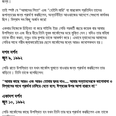
জন্য।
তাই স্পষ্ট যে "আমাদের পিতা" এবং "হেইলি মারি" যা মারকোস প্রতিদিন তাদের
রূপান্তরের জন্য প্রার্থণা করছিলেন, অন্তর্নিহিত আওয়াজের আদেশে সেগুলো কার্যকর
ছিল। বিশ্বাস সব কিছু অর্জন করে!
একবার নিজেকে চিহ্নিত না করে শাইনিং ইয়ং লেডি পরবর্তী বছরে কয়েক বার আবার
উপস্থিত হন এবং ধীরে ধীরে তিনি যুবক মার্কোসের ভয়ে মুক্তি দেন। যদিও তার মহিমা
তাকে ভীত করত, তবুও তার কৃপায় তাকে আকর্ষণ করে। এভাবে হ্যাভেনের আমাদের
লেডির সাথে গরীব জ্যাকারেইয়ের ছেলে মার্কোসের মধ্যে আরও কথোপকথন হয়।
দশম দর্শন
জুন ৯, ১৯৯২
লেডি রাতে উপস্থিত হন যখন মার্কোস ঘুমাতে যাওয়ার জন্য প্রার্থনা করছিলেন তার
বাড়িতে। তিনি তাকে বলেছিলেন:
"আমার কাছে আরও এবং আরও তোমার হৃদয় দাও.... আমার সন্তানদেরকে ভালোবাসা ও
বিশ্বাসের সাথে প্রার্থনা চালিয়ে যেতে বলে; ঈশ্বরের উপর আশা হারাবে না!"
একাদশ দর্শন
জুন ১০, ১৯৯২
লেডি মার্কোসের কাছে উপস্থিত হন যখন তিনি তার ঘরে প্রার্থনা করছিলেন এবং তাকে