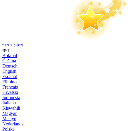
প্রার্থনা যোদ্ধা
বাংলা
Bokmål
Čeština
Deutsch
English
Español
Filipino
Français
Hrvatski
Indonesia
Italiana
Kiswahili
Magyar
Melayu
Nederlands
Polski