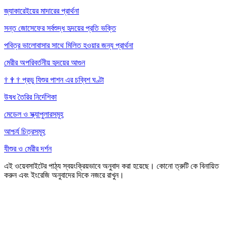
জ্যাকারেইয়ের মাদারের প্রার্থনা
সন্ত জোসেফের সর্বশুদ্ধ হৃদয়ের প্রতি ভক্তি
পবিত্র ভালোবাসার সাথে মিলিত হওয়ার জন্য প্রার্থনা
মেরীর অপরিবর্তনীয় হৃদয়ের আগুন
†
†
†
প্রভু যিশুর পাশন এর চব্বিশ ঘণ্টা
উষধ তৈরির নির্দেশিকা
মেডেল ও স্ক্যাপুলারসমূহ
আশ্চর্য চিত্রসমূহ
যীশুর ও মেরীর দর্শন
এই ওয়েবসাইটের পাঠ্য স্বয়ংক্রিয়ভাবে অনুবাদ করা হয়েছে। কোনো ত্রুটি কে বিনায়িত
করুন এবং ইংরেজি অনুবাদের দিকে নজরে রাখুন।