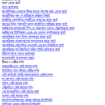
স্বর্গ থেকে বার্তা
নতুন বার্তাসমূহ
কলোম্বিয়ার এনককে যীশুর ভালো পাশোর কাছ থেকে বার্তা
অর্জেন্টিনায় লুজ দে মারিয়াকে মরিয়ান বিবৃতি
জার্মানির মেল্লাট্‌স/গ্যোটিংয়ে অ্যানের কাছে বার্তা
হৃদয়ের দিব্য প্রস্তুতি জন্য জার্মানিতে মারিয়ার কাছে বার্তা
ব্রাজিলের জ্যাকারেই স্পি-তে মারকোস তাদেও টেক্সেইরাকে বার্তা
ব্রাজিলের ইটাপিরাঙ্গা এএম-এর এডসন গ্লাউবারকে বার্তা
আমেরিকায় সন্ত দিব্য আশ্রয়ের কাছে বার্তা
আমেরিকায় পুনরুত্থানের সন্তানদের কাছে বার্তা
আমেরিকার রোচেস্টার এনওয়াই-এর জন লিয়ারিকে বার্তা
আমেরিকার নর্থ রিজভিলে মরিন সুইনি-কাইলকে বার্তা
বিভিন্ন উৎস থেকে বার্তাসমূহ
সংকেতগুলি অনুসন্ধান করুন
যীশুর ও মেরীর দর্শন
কারাভাজিওতে মেরি মাতার দর্শন
কুইটোতে ভাল ঘটনার মেরির দর্শন
সেন্ট মার্গারেট ম্যারি আলাকোককে রোভিলেশন
লা সালেতে মেরি মাতার দর্শন
লুর্দসে মেরি মাতার দর্শন
পোঁত্মেইনে মেরি মাতার দর্শন
পেলেভোয়াসিনে মেরি মাতার দর্ষন
নক্কে মেরি মাতার দর্শন
কাস্টেলপেট্রোসোয় আমার মহিলার উপস্থিতি
ফাতিমায় আমার মহিলার উপস্থিতি