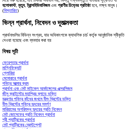
দিয়ে শুরু হয়েছে; এই টিকারা সমাধান নয়, কিন্তু লক্ষ্যবস্তুতে যাওয়ার সূত্রপাত যা
হলোকাস্ট
,
মৃত্যু
,
ট্রান্সহিউমানিজম
এবং
প্রাণীর চিহ্নের প্রতিষ্ঠা
হবে, লক্ষ্য মানুষ।
(
বিস্তারিত
)
ভিন্ন প্রার্থনা, নিবেদন ও দূতাত্মকতা
প্রার্থনাগুলির বিভিন্ন সংগ্রহ, যার অধিকাংশকে ক্যাথলিক চার্চ কর্তৃক আনুষ্ঠানিক স্বীকৃতি
দেওয়া হয়েছে এবং ব্যবহার করা হয়
বিষয় সূচী
ফেরেশতার প্রার্থনা
মাগ্নিফিক্যাট
গ্লোরিয়া
মেমোরারে প্রার্থনা
পবিত্র আত্মার ক্রম
প্রার্থনা এবং সেন্ট মাইকেল আর্কাঙ্গেলের এক্সরসিজম
জীসু ক্রাইস্টের মহাপ্রিয় ব্লাডে ভক্তি
যন্ত্রণার পবিত্র কাঁধের জখমে যীশু খ্রিস্টের ভক্তি
যীশু খ্রিস্টের পবিত্র হৃদয়ের সমর্পণ
মারিয়ামের অপরিশুদ্ধ হৃদয়ের প্রতি নিবেদন
সেন্ট জোসেফের প্রতি নিবেদন প্রার্থনা
শ্রী প্যাট্রিকের প্রার্থনা
সেন্ট প্যাট্রিকের ব্রেস্টপ্লেট