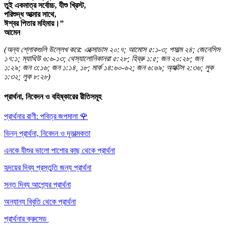
তুই একমাত্র সর্বোচ্চ, যীশু খ্রিস্ট,
পরিশুদ্ধ আত্মার সাথে,
ঈশ্বর পিতার মহিমায়।”
আমেন
(অন্য শ্লোকগুলি উল্লেখ করে: এক্সোডাস ২০:৭; আমোস ৫:১-৩; পসাল্ম ২৪; জেনেসিস
১৭:১; ম্যাথিউ ৬:৬-১৩; থেস্যালোনিকানরা ৫:২৮; হিব্রু ১:৫; জন ২০:২৮; জন
১:২৯; জন ৩:১৬; জন ১:১৪, ১৮; মার্ক ১৪:৬০-৬২; জন ৬:৬৯; অ্যাক্টস ২:৩৬; লুক
১:৩২; লুক ৮:২৮)
প্রার্থনা, নিবেদন ও বহিষ্কারের রীতিসমূহ
প্রার্থনার রাণী: পবিত্র জপমালা
🌹
ভিন্ন প্রার্থনা, নিবেদন ও দূতাত্মকতা
এনকে যীশুর ভালো পাশোর কাছ থেকে প্রার্থনা
হৃদয়ের দিব্য প্রস্তুতি জন্য প্রার্থনা
সন্ত দিব্য আশ্র্যের প্রার্থনা
অন্যান্য বিবৃতি থেকে প্রার্থনা
প্রার্থনার ক্রুসেড