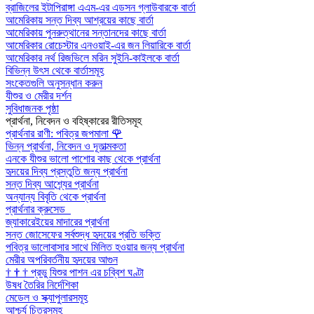
ব্রাজিলের ইটাপিরাঙ্গা এএম-এর এডসন গ্লাউবারকে বার্তা
আমেরিকায় সন্ত দিব্য আশ্রয়ের কাছে বার্তা
আমেরিকায় পুনরুত্থানের সন্তানদের কাছে বার্তা
আমেরিকার রোচেস্টার এনওয়াই-এর জন লিয়ারিকে বার্তা
আমেরিকার নর্থ রিজভিলে মরিন সুইনি-কাইলকে বার্তা
বিভিন্ন উৎস থেকে বার্তাসমূহ
সংকেতগুলি অনুসন্ধান করুন
যীশুর ও মেরীর দর্শন
সুবিধাজনক পৃষ্ঠা
প্রার্থনা, নিবেদন ও বহিষ্কারের রীতিসমূহ
প্রার্থনার রাণী: পবিত্র জপমালা
🌹
ভিন্ন প্রার্থনা, নিবেদন ও দূতাত্মকতা
এনকে যীশুর ভালো পাশোর কাছ থেকে প্রার্থনা
হৃদয়ের দিব্য প্রস্তুতি জন্য প্রার্থনা
সন্ত দিব্য আশ্র্যের প্রার্থনা
অন্যান্য বিবৃতি থেকে প্রার্থনা
প্রার্থনার ক্রুসেড
জ্যাকারেইয়ের মাদারের প্রার্থনা
সন্ত জোসেফের সর্বশুদ্ধ হৃদয়ের প্রতি ভক্তি
পবিত্র ভালোবাসার সাথে মিলিত হওয়ার জন্য প্রার্থনা
মেরীর অপরিবর্তনীয় হৃদয়ের আগুন
†
†
†
প্রভু যিশুর পাশন এর চব্বিশ ঘণ্টা
উষধ তৈরির নির্দেশিকা
মেডেল ও স্ক্যাপুলারসমূহ
আশ্চর্য চিত্রসমূহ