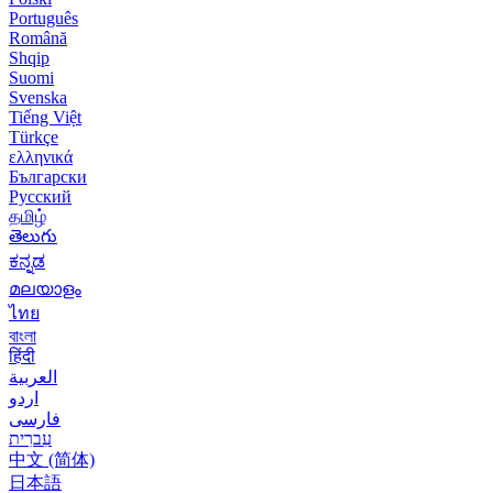
Português
Română
Shqip
Suomi
Svenska
Tiếng Việt
Türkçe
ελληνικά
Български
Русский
தமிழ்
తెలుగు
ಕನ್ನಡ
മലയാളം
ไทย
বাংলা
हिंदी
العربية
اردو
فارسی
עִברִית
中文 (简体)
日本語