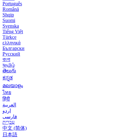
Português
Română
Shqip
Suomi
Svenska
Tiếng Việt
Türkçe
ελληνικά
Български
Русский
বাংলা
বதமிழ்
తెలుగు
ಕನ್ನಡ
മലയാളം
ไทย
हिंदी
العربية
اردو
فارسی
עִברִית
中文 (简体)
日本語