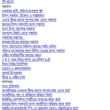
한국어
প্রার্থনা
প্রার্থনার রাণী: পবিত্র জপমালা
🌹
ভিন্ন প্রার্থনা, নিবেদন ও দূতাত্মকতা
এনকে যীশুর ভালো পাশোর কাছ থেকে প্রার্থনা
হৃদয়ের দিব্য প্রস্তুতি জন্য প্রার্থনা
সন্ত দিব্য আশ্র্যের প্রার্থনা
অন্যান্য বিবৃতি থেকে প্রার্থনা
প্রার্থনার ক্রুসেড
জ্যাকারেইয়ের মাদারের প্রার্থনা
সন্ত জোসেফের সর্বশুদ্ধ হৃদয়ের প্রতি ভক্তি
পবিত্র ভালোবাসার সাথে মিলিত হওয়ার জন্য প্রার্থনা
মেরীর অপরিবর্তনীয় হৃদয়ের আগুন
†
†
†
প্রভু যিশুর পাশন এর চব্বিশ ঘণ্টা
উষধ তৈরির নির্দেশিকা
মেডেল ও স্ক্যাপুলারসমূহ
আশ্চর্য চিত্রসমূহ
যীশুর ও মেরীর দর্শন
বার্তাসমূহ
নতুন বার্তাসমূহ
কলোম্বিয়ার এনককে যীশুর ভালো পাশোর কাছ থেকে বার্তা
অর্জেন্টিনায় লুজ দে মারিয়াকে মরিয়ান বিবৃতি
জার্মানির মেল্লাট্‌স/গ্যোটিংয়ে অ্যানের কাছে বার্তা
হৃদয়ের দিব্য প্রস্তুতি জন্য জার্মানিতে মারিয়ার কাছে বার্তা
ব্রাজিলের জ্যাকারেই স্পি-তে মারকোস তাদেও টেক্সেইরাকে বার্তা