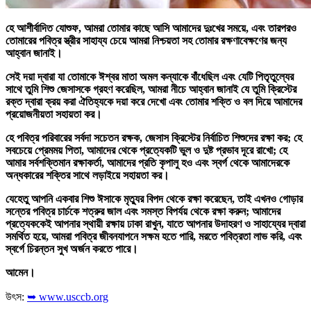
হে আশীর্বাদিত যোশুফ, আমরা তোমার কাছে আসি আমাদের দুঃখের সময়ে, এবং তারপরও
তোমারের পবিত্র স্ত্রীর সাহায্য চেয়ে আমরা নিশ্চয়তা সহ তোমার রক্ষণাবেক্ষণের জন্য
আহ্বান জানাই।
সেই দয়া দ্বারা যা তোমাকে ঈশ্বর মাতা অমল কন্যাকে বাঁধেছিল এবং যেটি পিতৃতুল্যের
সাথে তুমি শিশু জেসাসকে গ্রহণ করেছিল, আমরা নীচে আহ্বান জানাই যে তুমি ক্রিস্টের
রক্ত দ্বারা ক্রয় করা ঐতিহ্যকে দয়া করে দেখো এবং তোমার শক্তি ও বল দিয়ে আমাদের
প্রয়োজনীয়তা সহায়তা কর।
হে পবিত্র পরিবারের সর্বদা সচেতন রক্ষক, জেসাস ক্রিস্টের নির্বাচিত শিশুদের রক্ষা কর; হে
সবচেয়ে প্রেমময় পিতা, আমাদের থেকে প্রত্যেকটি ভুল ও দুষ্ট প্রভাব দূরে রাখো; হে
আমার সর্বশক্তিমান রক্ষাকর্তা, আমাদের প্রতি কৃপালু হও এবং স্বর্গ থেকে আমাদেরকে
অন্ধকারের শক্তির সাথে লড়াইয়ে সহায়তা কর।
যেহেতু আপনি একবার শিশু ঈসাকে মৃত্যুর বিপদ থেকে রক্ষা করেছেন, তাই এখনও গোড়ার
সন্তের পবিত্র চার্চকে শত্রুর জাল এবং সমস্ত বিপর্যয় থেকে রক্ষা করুন; আমাদের
প্রত্যেককেই আপনার স্থায়ী রক্ষায় ঢাকা রাখুন, যাতে আপনার উদাহরণ ও সাহায্যের দ্বারা
সমর্থিত হয়ে, আমরা পবিত্র জীবনযাপনে সক্ষম হতে পারি, মরতে পবিত্রতা লাভ করি, এবং
স্বর্গে চিরন্তন সুখ অর্জন করতে পারে।
আমেন।
উৎস:
➥ www.usccb.org