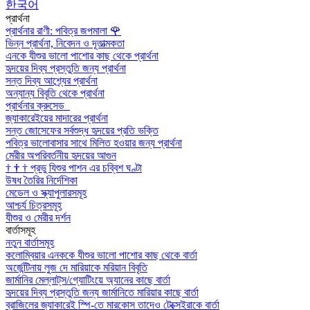
한국어
প্রার্থনা
প্রার্থনার রাণী: পবিত্র জপমালা
🌹
ভিন্ন প্রার্থনা, নিবেদন ও দূতাত্মকতা
এনকে যীশুর ভালো পাশোর কাছ থেকে প্রার্থনা
হৃদয়ের দিব্য প্রস্তুতি জন্য প্রার্থনা
সন্ত দিব্য আশ্র্যের প্রার্থনা
অন্যান্য বিবৃতি থেকে প্রার্থনা
প্রার্থনার ক্রুসেড
জ্যাকারেইয়ের মাদারের প্রার্থনা
সন্ত জোসেফের সর্বশুদ্ধ হৃদয়ের প্রতি ভক্তি
পবিত্র ভালোবাসার সাথে মিলিত হওয়ার জন্য প্রার্থনা
মেরীর অপরিবর্তনীয় হৃদয়ের আগুন
†
†
†
প্রভু যিশুর পাশন এর চব্বিশ ঘণ্টা
উষধ তৈরির নির্দেশিকা
মেডেল ও স্ক্যাপুলারসমূহ
আশ্চর্য চিত্রসমূহ
যীশুর ও মেরীর দর্শন
বার্তাসমূহ
নতুন বার্তাসমূহ
কলোম্বিয়ার এনককে যীশুর ভালো পাশোর কাছ থেকে বার্তা
অর্জেন্টিনায় লুজ দে মারিয়াকে মরিয়ান বিবৃতি
জার্মানির মেল্লাট্‌স/গ্যোটিংয়ে অ্যানের কাছে বার্তা
হৃদয়ের দিব্য প্রস্তুতি জন্য জার্মানিতে মারিয়ার কাছে বার্তা
ব্রাজিলের জ্যাকারেই স্পি-তে মারকোস তাদেও টেক্সেইরাকে বার্তা