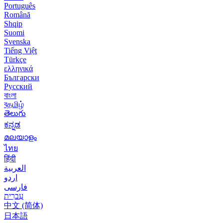
Português
Română
Shqip
Suomi
Svenska
Tiếng Việt
Türkçe
ελληνικά
Български
Русский
বাংলা
বதமிழ்
తెలుగు
ಕನ್ನಡ
മലയാളം
ไทย
हिंदी
العربية
اردو
فارسی
עִברִית
中文 (简体)
日本語