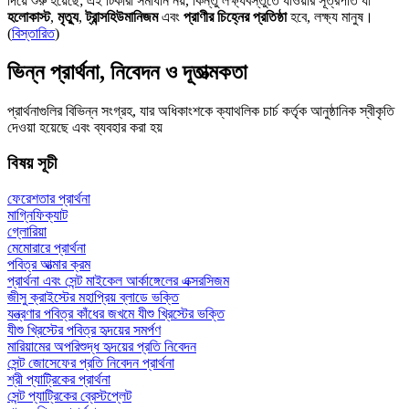
দিয়ে শুরু হয়েছে; এই টিকারা সমাধান নয়, কিন্তু লক্ষ্যবস্তুতে যাওয়ার সূত্রপাত যা
হলোকাস্ট
,
মৃত্যু
,
ট্রান্সহিউমানিজম
এবং
প্রাণীর চিহ্নের প্রতিষ্ঠা
হবে, লক্ষ্য মানুষ।
(
বিস্তারিত
)
ভিন্ন প্রার্থনা, নিবেদন ও দূতাত্মকতা
প্রার্থনাগুলির বিভিন্ন সংগ্রহ, যার অধিকাংশকে ক্যাথলিক চার্চ কর্তৃক আনুষ্ঠানিক স্বীকৃতি
দেওয়া হয়েছে এবং ব্যবহার করা হয়
বিষয় সূচী
ফেরেশতার প্রার্থনা
মাগ্নিফিক্যাট
গ্লোরিয়া
মেমোরারে প্রার্থনা
পবিত্র আত্মার ক্রম
প্রার্থনা এবং সেন্ট মাইকেল আর্কাঙ্গেলের এক্সরসিজম
জীসু ক্রাইস্টের মহাপ্রিয় ব্লাডে ভক্তি
যন্ত্রণার পবিত্র কাঁধের জখমে যীশু খ্রিস্টের ভক্তি
যীশু খ্রিস্টের পবিত্র হৃদয়ের সমর্পণ
মারিয়ামের অপরিশুদ্ধ হৃদয়ের প্রতি নিবেদন
সেন্ট জোসেফের প্রতি নিবেদন প্রার্থনা
শ্রী প্যাট্রিকের প্রার্থনা
সেন্ট প্যাট্রিকের ব্রেস্টপ্লেট