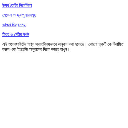
উষধ তৈরির নির্দেশিকা
মেডেল ও স্ক্যাপুলারসমূহ
আশ্চর্য চিত্রসমূহ
যীশুর ও মেরীর দর্শন
এই ওয়েবসাইটের পাঠ্য স্বয়ংক্রিয়ভাবে অনুবাদ করা হয়েছে। কোনো ত্রুটি কে বিনায়িত
করুন এবং ইংরেজি অনুবাদের দিকে নজরে রাখুন।