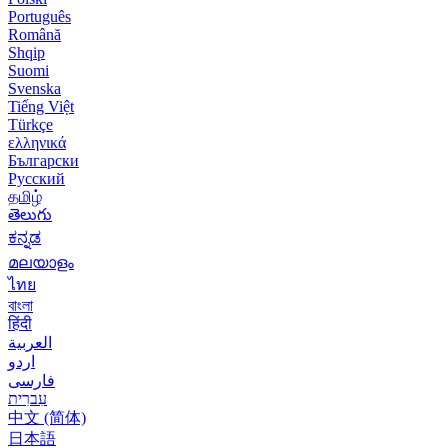
Português
Română
Shqip
Suomi
Svenska
Tiếng Việt
Türkçe
ελληνικά
Български
Русский
தமிழ்
తెలుగు
ಕನ್ನಡ
മലയാളം
ไทย
বাংলা
हिंदी
العربية
اردو
فارسی
עִברִית
中文 (简体)
日本語