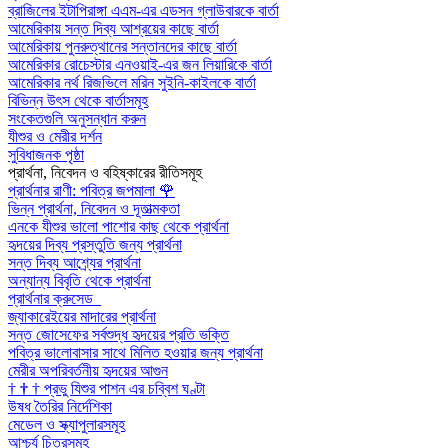
ব্রাজিলের ইটাপিরাঙ্গা এএম-এর এডসন গ্লাউবারকে বার্তা
আমেরিকায় সন্ত দিব্য আশ্রয়ের কাছে বার্তা
আমেরিকায় পুনরুত্থানের সন্তানদের কাছে বার্তা
আমেরিকার রোচেস্টার এনওয়াই-এর জন লিয়ারিকে বার্তা
আমেরিকার নর্থ রিজভিলে মরিন সুইনি-কাইলকে বার্তা
বিভিন্ন উৎস থেকে বার্তাসমূহ
সংকেতগুলি অনুসন্ধান করুন
যীশুর ও মেরীর দর্শন
সুবিধাজনক পৃষ্ঠা
প্রার্থনা, নিবেদন ও বহিষ্কারের রীতিসমূহ
প্রার্থনার রাণী: পবিত্র জপমালা
🌹
ভিন্ন প্রার্থনা, নিবেদন ও দূতাত্মকতা
এনকে যীশুর ভালো পাশোর কাছ থেকে প্রার্থনা
হৃদয়ের দিব্য প্রস্তুতি জন্য প্রার্থনা
সন্ত দিব্য আশ্র্যের প্রার্থনা
অন্যান্য বিবৃতি থেকে প্রার্থনা
প্রার্থনার ক্রুসেড
জ্যাকারেইয়ের মাদারের প্রার্থনা
সন্ত জোসেফের সর্বশুদ্ধ হৃদয়ের প্রতি ভক্তি
পবিত্র ভালোবাসার সাথে মিলিত হওয়ার জন্য প্রার্থনা
মেরীর অপরিবর্তনীয় হৃদয়ের আগুন
†
†
†
প্রভু যিশুর পাশন এর চব্বিশ ঘণ্টা
উষধ তৈরির নির্দেশিকা
মেডেল ও স্ক্যাপুলারসমূহ
আশ্চর্য চিত্রসমূহ