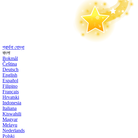
প্রার্থনা যোদ্ধা
বাংলা
Bokmål
Čeština
Deutsch
English
Español
Filipino
Français
Hrvatski
Indonesia
Italiana
Kiswahili
Magyar
Melayu
Nederlands
Polski