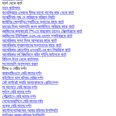
স্বর্গ থেকে বার্তা
নতুন বার্তাসমূহ
কলোম্বিয়ার এনককে যীশুর ভালো পাশোর কাছ থেকে বার্তা
অর্জেন্টিনায় লুজ দে মারিয়াকে মরিয়ান বিবৃতি
জার্মানির মেল্লাট্‌স/গ্যোটিংয়ে অ্যানের কাছে বার্তা
হৃদয়ের দিব্য প্রস্তুতি জন্য জার্মানিতে মারিয়ার কাছে বার্তা
ব্রাজিলের জ্যাকারেই স্পি-তে মারকোস তাদেও টেক্সেইরাকে বার্তা
ব্রাজিলের ইটাপিরাঙ্গা এএম-এর এডসন গ্লাউবারকে বার্তা
আমেরিকায় সন্ত দিব্য আশ্রয়ের কাছে বার্তা
আমেরিকায় পুনরুত্থানের সন্তানদের কাছে বার্তা
আমেরিকার রোচেস্টার এনওয়াই-এর জন লিয়ারিকে বার্তা
আমেরিকার নর্থ রিজভিলে মরিন সুইনি-কাইলকে বার্তা
বিভিন্ন উৎস থেকে বার্তাসমূহ
সংকেতগুলি অনুসন্ধান করুন
যীশুর ও মেরীর দর্শন
কারাভাজিওতে মেরি মাতার দর্শন
কুইটোতে ভাল ঘটনার মেরির দর্শন
সেন্ট মার্গারেট ম্যারি আলাকোককে রোভিলেশন
লা সালেতে মেরি মাতার দর্শন
লুর্দসে মেরি মাতার দর্শন
পোঁত্মেইনে মেরি মাতার দর্শন
পেলেভোয়াসিনে মেরি মাতার দর্ষন
নক্কে মেরি মাতার দর্শন
কাস্টেলপেট্রোসোয় আমার মহিলার উপস্থিতি
ফাতিমায় আমার মহিলার উপস্থিতি