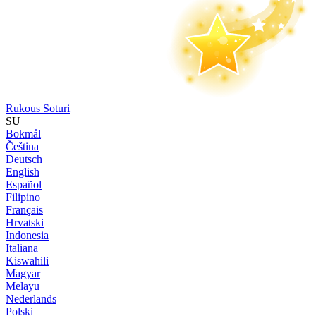
Rukous Soturi
SU
Bokmål
Čeština
Deutsch
English
Español
Filipino
Français
Hrvatski
Indonesia
Italiana
Kiswahili
Magyar
Melayu
Nederlands
Polski