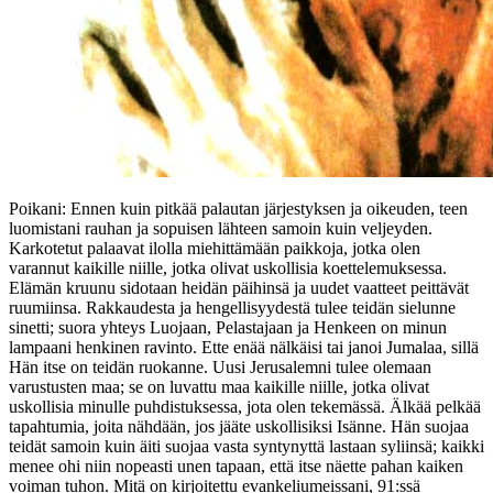
Poikani: Ennen kuin pitkää palautan järjestyksen ja oikeuden, teen
luomistani rauhan ja sopuisen lähteen samoin kuin veljeyden.
Karkotetut palaavat ilolla miehittämään paikkoja, jotka olen
varannut kaikille niille, jotka olivat uskollisia koettelemuksessa.
Elämän kruunu sidotaan heidän päihinsä ja uudet vaatteet peittävät
ruumiinsa. Rakkaudesta ja hengellisyydestä tulee teidän sielunne
sinetti; suora yhteys Luojaan, Pelastajaan ja Henkeen on minun
lampaani henkinen ravinto. Ette enää nälkäisi tai janoi Jumalaa, sillä
Hän itse on teidän ruokanne. Uusi Jerusalemni tulee olemaan
varustusten maa; se on luvattu maa kaikille niille, jotka olivat
uskollisia minulle puhdistuksessa, jota olen tekemässä. Älkää pelkää
tapahtumia, joita nähdään, jos jääte uskollisiksi Isänne. Hän suojaa
teidät samoin kuin äiti suojaa vasta syntynyttä lastaan syliinsä; kaikki
menee ohi niin nopeasti unen tapaan, että itse näette pahan kaiken
voiman tuhon. Mitä on kirjoitettu evankeliumeissani, 91:ssä