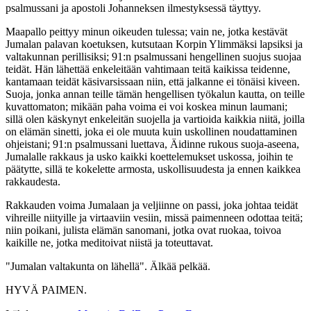
psalmussani ja apostoli Johanneksen ilmestyksessä täyttyy.
Maapallo peittyy minun oikeuden tulessa; vain ne, jotka kestävät
Jumalan palavan koetuksen, kutsutaan Korpin Ylimmäksi lapsiksi ja
valtakunnan perillisiksi; 91:n psalmussani hengellinen suojus suojaa
teidät. Hän lähettää enkeleitään vahtimaan teitä kaikissa teidenne,
kantamaan teidät käsivarsissaan niin, että jalkanne ei tönäisi kiveen.
Suoja, jonka annan teille tämän hengellisen työkalun kautta, on teille
kuvattomaton; mikään paha voima ei voi koskea minun laumani;
sillä olen käskynyt enkeleitän suojella ja vartioida kaikkia niitä, joilla
on elämän sinetti, joka ei ole muuta kuin uskollinen noudattaminen
ohjeistani; 91:n psalmussani luettava, Äidinne rukous suoja-aseena,
Jumalalle rakkaus ja usko kaikki koettelemukset uskossa, joihin te
päätytte, sillä te kokelette armosta, uskollisuudesta ja ennen kaikkea
rakkaudesta.
Rakkauden voima Jumalaan ja veljiinne on passi, joka johtaa teidät
vihreille niityille ja virtaaviin vesiin, missä paimenneen odottaa teitä;
niin poikani, julista elämän sanomani, jotka ovat ruokaa, toivoa
kaikille ne, jotka meditoivat niistä ja toteuttavat.
"Jumalan valtakunta on lähellä". Älkää pelkää.
HYVÄ PAIMEN.