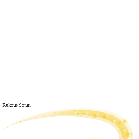
Rukous Soturi