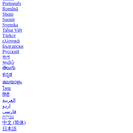
Português
Română
Shqip
Suomi
Svenska
Tiếng Việt
Türkçe
ελληνικά
Български
Русский
বাংলা
বதமிழ்
తెలుగు
ಕನ್ನಡ
മലയാളം
ไทย
हिंदी
العربية
اردو
فارسی
עִברִית
中文 (简体)
日本語