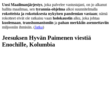
Uusi Maailmanjärjestys
, joka palvelee vastustajani, on jo alkanut
hallita maailmaa, sen
tyrannia-ohjelma
alkoi suunnitelmalla
rokotteista ja rokotuksesta nykyisen pandemian vastaan
; nämä
rokotteet eivät ole ratkaisu vaan
holokaustin
alku, joka johtaa
kuolemaan
,
transhumanismiin
ja
pahan merkkiin asennettaviin
miljooniin ihmisiin. (
Jatka
)
Jeesuksen Hyvän Paimenen viestiä
Enochille, Kolumbia