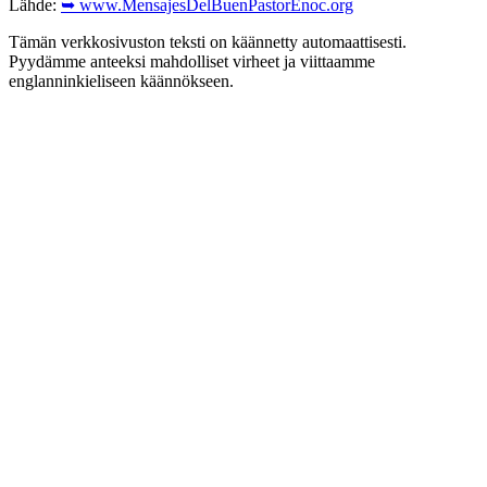
Lähde:
➥ www.MensajesDelBuenPastorEnoc.org
Tämän verkkosivuston teksti on käännetty automaattisesti.
Pyydämme anteeksi mahdolliset virheet ja viittaamme
englanninkieliseen käännökseen.