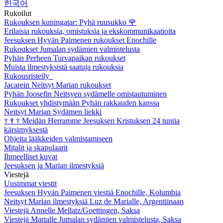
한국어
Rukoilut
Rukouksen kuningatar: Pyhä ruusukko
🌹
Erilaisia rukouksia, omistuksia ja ekskommunikaatioita
Jeesuksen Hyvän Paimenen rukoukset Enochille
Rukoukset Jumalan sydämien valmistelusta
Pyhän Perheen Turvapaikan rukoukset
Muista ilmestyksistä saatuja rukouksia
Rukousristeily
Jacarein Neitsyt Marian rukoukset
Pyhän Joosefin Neitsyen sydämelle omistautuminen
Rukoukset yhdistymään Pyhän rakkauden kanssa
Neitsyt Marian Sydämen liekki
†
†
†
Meidän Herramme Jeesuksen Kristuksen 24 tuntia
kärsimyksestä
Ohjeita lääkkeiden valmistamiseen
Mitalit ja skapulaarit
Ihmeelliset kuvat
Jeesuksen ja Marian ilmestyksiä
Viestejä
Uusimmat viestit
Jeesuksen Hyvän Paimenen viestiä Enochille, Kolumbia
Neitsyt Marian ilmestyksiä Luz de Marialle, Argentiinaan
Viestejä Annelle Mellatz/Goettingen, Saksa
Viestejä Marialle Jumalan sydämien valmistelusta, Saksa