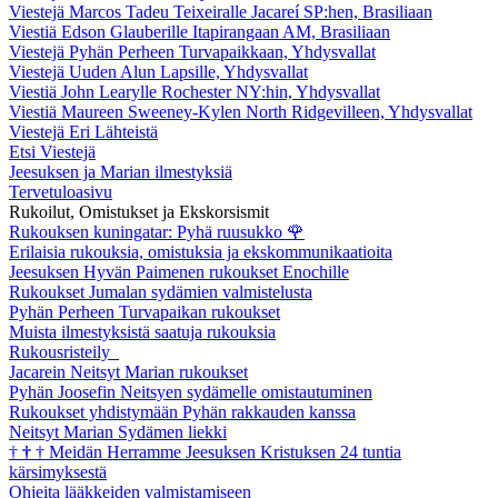
Viestejä Marcos Tadeu Teixeiralle Jacareí SP:hen, Brasiliaan
Viestiä Edson Glauberille Itapirangaan AM, Brasiliaan
Viestejä Pyhän Perheen Turvapaikkaan, Yhdysvallat
Viestejä Uuden Alun Lapsille, Yhdysvallat
Viestiä John Learylle Rochester NY:hin, Yhdysvallat
Viestiä Maureen Sweeney-Kylen North Ridgevilleen, Yhdysvallat
Viestejä Eri Lähteistä
Etsi Viestejä
Jeesuksen ja Marian ilmestyksiä
Tervetuloasivu
Rukoilut, Omistukset ja Ekskorsismit
Rukouksen kuningatar: Pyhä ruusukko
🌹
Erilaisia rukouksia, omistuksia ja ekskommunikaatioita
Jeesuksen Hyvän Paimenen rukoukset Enochille
Rukoukset Jumalan sydämien valmistelusta
Pyhän Perheen Turvapaikan rukoukset
Muista ilmestyksistä saatuja rukouksia
Rukousristeily
Jacarein Neitsyt Marian rukoukset
Pyhän Joosefin Neitsyen sydämelle omistautuminen
Rukoukset yhdistymään Pyhän rakkauden kanssa
Neitsyt Marian Sydämen liekki
†
†
†
Meidän Herramme Jeesuksen Kristuksen 24 tuntia
kärsimyksestä
Ohjeita lääkkeiden valmistamiseen