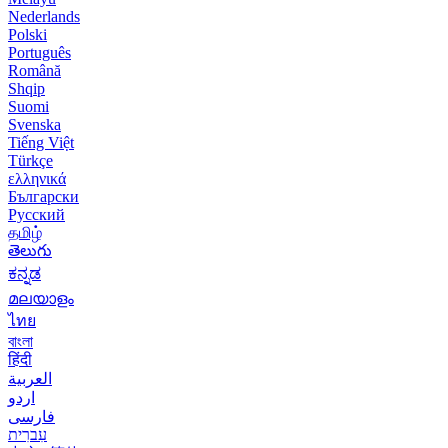
Nederlands
Polski
Português
Română
Shqip
Suomi
Svenska
Tiếng Việt
Türkçe
ελληνικά
Български
Русский
தமிழ்
తెలుగు
ಕನ್ನಡ
മലയാളം
ไทย
বাংলা
हिंदी
العربية
اردو
فارسی
עִברִית