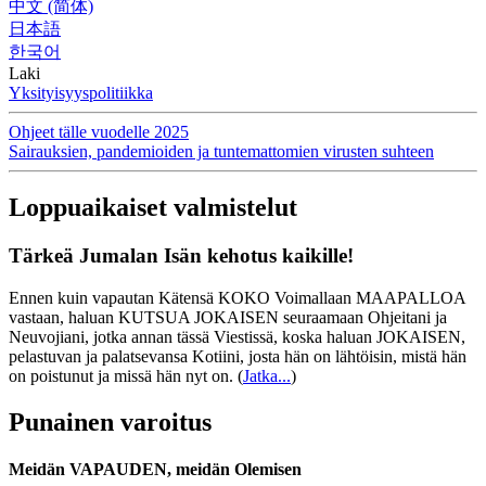
中文 (简体)
日本語
한국어
Laki
Yksityisyyspolitiikka
Ohjeet tälle vuodelle 2025
Sairauksien, pandemioiden ja tuntemattomien virusten suhteen
Loppuaikaiset valmistelut
Tärkeä Jumalan Isän kehotus kaikille!
Ennen kuin vapautan Kätensä KOKO Voimallaan MAAPALLOA
vastaan, haluan KUTSUA JOKAISEN seuraamaan Ohjeitani ja
Neuvojiani, jotka annan tässä Viestissä, koska haluan JOKAISEN,
pelastuvan ja palatsevansa Kotiini, josta hän on lähtöisin, mistä hän
on poistunut ja missä hän nyt on.
(
Jatka...
)
Punainen varoitus
Meidän VAPAUDEN, meidän Olemisen