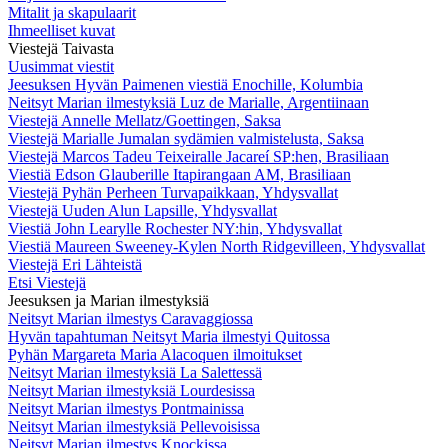
Mitalit ja skapulaarit
Ihmeelliset kuvat
Viestejä Taivasta
Uusimmat viestit
Jeesuksen Hyvän Paimenen viestiä Enochille, Kolumbia
Neitsyt Marian ilmestyksiä Luz de Marialle, Argentiinaan
Viestejä Annelle Mellatz/Goettingen, Saksa
Viestejä Marialle Jumalan sydämien valmistelusta, Saksa
Viestejä Marcos Tadeu Teixeiralle Jacareí SP:hen, Brasiliaan
Viestiä Edson Glauberille Itapirangaan AM, Brasiliaan
Viestejä Pyhän Perheen Turvapaikkaan, Yhdysvallat
Viestejä Uuden Alun Lapsille, Yhdysvallat
Viestiä John Learylle Rochester NY:hin, Yhdysvallat
Viestiä Maureen Sweeney-Kylen North Ridgevilleen, Yhdysvallat
Viestejä Eri Lähteistä
Etsi Viestejä
Jeesuksen ja Marian ilmestyksiä
Neitsyt Marian ilmestys Caravaggiossa
Hyvän tapahtuman Neitsyt Maria ilmestyi Quitossa
Pyhän Margareta Maria Alacoquen ilmoitukset
Neitsyt Marian ilmestyksiä La Salettessä
Neitsyt Marian ilmestyksiä Lourdesissa
Neitsyt Marian ilmestys Pontmainissa
Neitsyt Marian ilmestyksiä Pellevoisissa
Neitsyt Marian ilmestys Knockissa