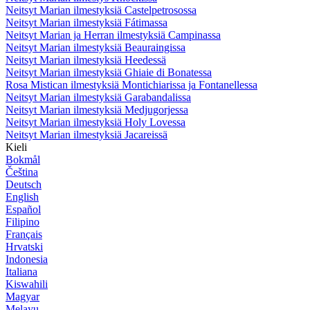
Neitsyt Marian ilmestyksiä Castelpetrosossa
Neitsyt Marian ilmestyksiä Fátimassa
Neitsyt Marian ja Herran ilmestyksiä Campinassa
Neitsyt Marian ilmestyksiä Beauraingissa
Neitsyt Marian ilmestyksiä Heedessä
Neitsyt Marian ilmestyksiä Ghiaie di Bonatessa
Rosa Mistican ilmestyksiä Montichiarissa ja Fontanellessa
Neitsyt Marian ilmestyksiä Garabandalissa
Neitsyt Marian ilmestyksiä Medjugorjessa
Neitsyt Marian ilmestyksiä Holy Lovessa
Neitsyt Marian ilmestyksiä Jacareissä
Kieli
Bokmål
Čeština
Deutsch
English
Español
Filipino
Français
Hrvatski
Indonesia
Italiana
Kiswahili
Magyar
Melayu