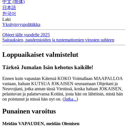
中文 (简体)
日本語
한국어
Laki
Yksityisyyspolitiikka
Ohjeet tälle vuodelle 2025
Sairauksien, pandemioiden ja tuntemattomien virusten suhteen
Loppuaikaiset valmistelut
Tärkeä Jumalan Isän kehotus kaikille!
Ennen kuin vapautan Kätensä KOKO Voimallaan MAAPALLOA
vastaan, haluan KUTSUA JOKAISEN seuraamaan Ohjeitani ja
Neuvojiani, jotka annan tässä Viestissä, koska haluan JOKAISEN,
pelastuvan ja palatsevansa Kotiini, josta hän on lähtöisin, mistä hän
on poistunut ja missä hän nyt on.
(
Jatka...
)
Punainen varoitus
Meidän VAPAUDEN, meidän Olemisen