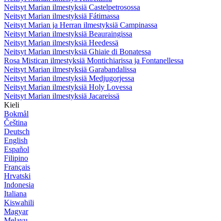
Neitsyt Marian ilmestyksiä Castelpetrosossa
Neitsyt Marian ilmestyksiä Fátimassa
Neitsyt Marian ja Herran ilmestyksiä Campinassa
Neitsyt Marian ilmestyksiä Beauraingissa
Neitsyt Marian ilmestyksiä Heedessä
Neitsyt Marian ilmestyksiä Ghiaie di Bonatessa
Rosa Mistican ilmestyksiä Montichiarissa ja Fontanellessa
Neitsyt Marian ilmestyksiä Garabandalissa
Neitsyt Marian ilmestyksiä Medjugorjessa
Neitsyt Marian ilmestyksiä Holy Lovessa
Neitsyt Marian ilmestyksiä Jacareissä
Kieli
Bokmål
Čeština
Deutsch
English
Español
Filipino
Français
Hrvatski
Indonesia
Italiana
Kiswahili
Magyar
Melayu