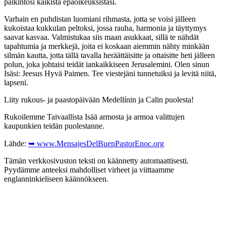
palkintosi kaikista epäoikeuksistasi.
Varhain en puhdistan luomiani rihmasta, jotta se voisi jälleen
kukoistaa kukkulan peltoksi, jossa rauha, harmonia ja täyttymys
saavat kasvaa. Valmistukaa siis maan asukkaat, sillä te nähdät
tapahtumia ja merkkejä, joita ei koskaan aiemmin nähty minkään
silmän kautta, jotta tällä tavalla heräättäisitte ja ottaisitte heti jälleen
polun, joka johtaisi teidät iankaikkiseen Jerusalemini. Olen sinun
Isäsi: Jeesus Hyvä Paimen. Tee viestejäni tunnetuiksi ja levitä niitä,
lapseni.
Liity rukous- ja paastopäivään Medellínin ja Calin puolesta!
Rukoilemme Taivaallista Isää armosta ja armoa valittujen
kaupunkien teidän puolestanne.
Lähde:
➥ www.MensajesDelBuenPastorEnoc.org
Tämän verkkosivuston teksti on käännetty automaattisesti.
Pyydämme anteeksi mahdolliset virheet ja viittaamme
englanninkieliseen käännökseen.