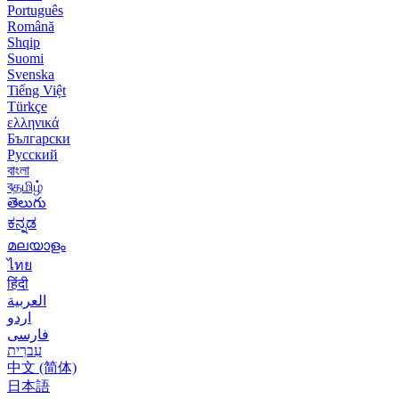
Português
Română
Shqip
Suomi
Svenska
Tiếng Việt
Türkçe
ελληνικά
Български
Русский
বাংলা
বதமிழ்
తెలుగు
ಕನ್ನಡ
മലയാളം
ไทย
हिंदी
العربية
اردو
فارسی
עִברִית
中文 (简体)
日本語