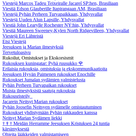
Viestejä Marcos Tadeu Teixeiralle Jacareí SP:hen, Brasiliaan
Viestiä Edson Glauberille Itapirangaan AM, Brasiliaan
Viestejä Pyhän Perheen Turvapaikkaan, Yhdysvallat
Viestejä Uuden Alun Lapsille, Yhdysvallat
Viestiä John Learylle Rochester NY:hin, Yhdysvallat
Viestiä Maureen Sweeney-Kylen North Ridgevilleen, Yhdysvallat
Viestejä Eri Lähteistä
Etsi Viestejä
Jeesuksen ja Marian ilmestyksiä
Tervetuloasivu
Rukoilut, Omistukset ja Ekskorsismit
Rukouksen kuningatar: Pyhä ruusukko
🌹
Erilaisia rukouksia, omistuksia ja ekskommunikaatioita
Jeesuksen Hyvän Paimenen rukoukset Enochille
Rukoukset Jumalan sydämien valmistelusta
Pyhän Perheen Turvapaikan rukoukset
Muista ilmestyksistä saatuja rukouksia
Rukousristeily
Jacarein Neitsyt Marian rukoukset
Pyhän Joosefin Neitsyen sydämelle omistautuminen
Rukoukset yhdistymään Pyhän rakkauden kanssa
Neitsyt Marian Sydämen liekki
†
†
†
Meidän Herramme Jeesuksen Kristuksen 24 tuntia
kärsimyksestä
Ohjeita lääkkeiden valmistamiseen