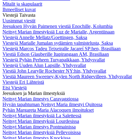
Mitalit ja skapulaarit
Ihmeelliset kuvat
Viestejä Taivasta
Uusimmat viestit
Jeesuksen Hyvän Paimenen viestiä Enochille, Kolumbia
Neitsyt Marian ilmestyksiä Luz de Marialle, Argentiinaan
Viestejä Annelle Mellatz/Goettingen, Saksa
Viestejä Marialle Jumalan sydämien valmistelusta, Saksa
Viestejä Marcos Tadeu Teixeiralle Jacareí SP:hen, Brasiliaan
Viestiä Edson Glauberille Itapirangaan AM, Brasiliaan
Viestejä Pyhän Perheen Turvapaikkaan, Yhdysvallat
Viestejä Uuden Alun Lapsille, Yhdysvallat
Viestiä John Learylle Rochester NY:hin, Yhdysvallat
Viestiä Maureen Sweeney-Kylen North Ridgevilleen, Yhdysvallat
Viestejä Eri Lähteistä
Etsi Viestejä
Jeesuksen ja Marian ilmestyksiä
Neitsyt Marian ilmestys Caravaggiossa
Hyvän tapahtuman Neitsyt Maria ilmestyi Quitossa
Pyhän Margareta Maria Alacoquen ilmoitukset
Neitsyt Marian ilmestyksiä La Salettessä
Neitsyt Marian ilmestyksiä Lourdesissa
Neitsyt Marian ilmestys Pontmainissa
Neitsyt Marian ilmestyksiä Pellevoisissa
Neitsyt Marian ilmestys Knockissa