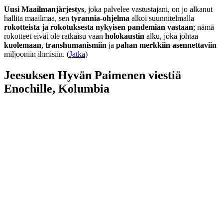
Uusi Maailmanjärjestys
, joka palvelee vastustajani, on jo alkanut
hallita maailmaa, sen
tyrannia-ohjelma
alkoi suunnitelmalla
rokotteista ja rokotuksesta nykyisen pandemian vastaan
; nämä
rokotteet eivät ole ratkaisu vaan
holokaustin
alku, joka johtaa
kuolemaan
,
transhumanismiin
ja
pahan merkkiin asennettaviin
miljooniin ihmisiin. (
Jatka
)
Jeesuksen Hyvän Paimenen viestiä
Enochille, Kolumbia