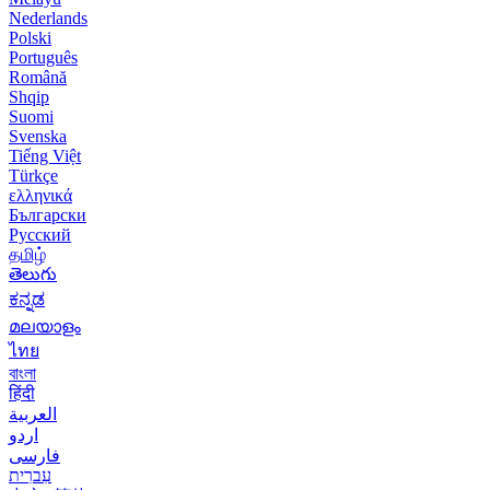
Nederlands
Polski
Português
Română
Shqip
Suomi
Svenska
Tiếng Việt
Türkçe
ελληνικά
Български
Русский
தமிழ்
తెలుగు
ಕನ್ನಡ
മലയാളം
ไทย
বাংলা
हिंदी
العربية
اردو
فارسی
עִברִית