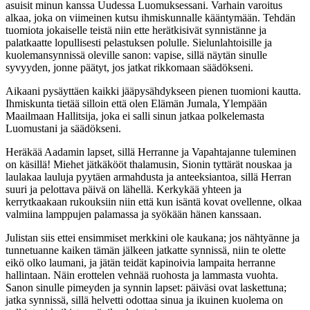
asuisit minun kanssa Uudessa Luomuksessani. Varhain varoitus
alkaa, joka on viimeinen kutsu ihmiskunnalle kääntymään. Tehdän
tuomiota jokaiselle teistä niin ette herätkisivät synnistänne ja
palatkaatte lopullisesti pelastuksen polulle. Sielunlahtoisille ja
kuolemansynnissä oleville sanon: vapise, sillä näytän sinulle
syvyyden, jonne päätyt, jos jatkat rikkomaan säädökseni.
Aikaani pysäyttäen kaikki jääpysähdykseen pienen tuomioni kautta.
Ihmiskunta tietää silloin että olen Elämän Jumala, Ylempään
Maailmaan Hallitsija, joka ei salli sinun jatkaa polkelemasta
Luomustani ja säädökseni.
Heräkää Aadamin lapset, sillä Herranne ja Vapahtajanne tuleminen
on käsillä! Miehet jätkäkööt thalamusin, Sionin tyttärät nouskaa ja
laulakaa lauluja pyytäen armahdusta ja anteeksiantoa, sillä Herran
suuri ja pelottava päivä on lähellä. Kerkykää yhteen ja
kerrytkaakaan rukouksiin niin että kun isäntä kovat ovellenne, olkaa
valmiina lamppujen palamassa ja syökään hänen kanssaan.
Julistan siis ettei ensimmiset merkkini ole kaukana; jos nähtyänne ja
tunnetuanne kaiken tämän jälkeen jatkatte synnissä, niin te olette
eikö olko laumani, ja jätän teidät kapinoivia lampaita herranne
hallintaan. Näin erottelen vehnää ruohosta ja lammasta vuohta.
Sanon sinulle pimeyden ja synnin lapset: päiväsi ovat laskettuna;
jatka synnissä, sillä helvetti odottaa sinua ja ikuinen kuolema on