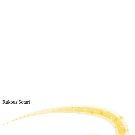
Rukous Soturi