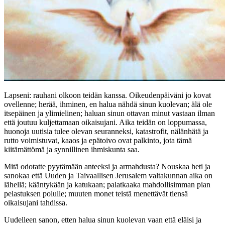
Lapseni: rauhani olkoon teidän kanssa. Oikeudenpäiväni jo kovat
ovellenne; herää, ihminen, en halua nähdä sinun kuolevan; älä ole
itsepäinen ja ylimielinen; haluan sinun ottavan minut vastaan ilman
että joutuu kuljettamaan oikaisujani. Aika teidän on loppumassa,
huonoja uutisia tulee olevan seuranneksi, katastrofit, nälänhätä ja
rutto voimistuvat, kaaos ja epätoivo ovat palkinto, jota tämä
kiitämättömä ja synnillinen ihmiskunta saa.
Mitä odotatte pyytämään anteeksi ja armahdusta? Nouskaa heti ja
sanokaa että Uuden ja Taivaallisen Jerusalem valtakunnan aika on
lähellä; kääntykään ja katukaan; palatkaaka mahdollisimman pian
pelastuksen polulle; muuten monet teistä menettävät tiensä
oikaisujani tahdissa.
Uudelleen sanon, etten halua sinun kuolevan vaan että eläisi ja