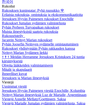
한국어
Rukoilut
Rukouksen kuningatar: Pyhä ruusukko
🌹
Erilaisia rukouksia, omistuksia ja ekskommunikaatioita
Jeesuksen Hyvän Paimenen rukoukset Enochille
Rukoukset Jumalan sydämien valmistelusta
Pyhän Perheen Turvapaikan rukoukset
Muista ilmestyksistä saatuja rukouksia
Rukousristeily
Jacarein Neitsyt Marian rukoukset
Pyhän Joosefin Neitsyen sydämelle omistautuminen
Rukoukset yhdistymään Pyhän rakkauden kanssa
Neitsyt Marian Sydämen liekki
†
†
†
Meidän Herramme Jeesuksen Kristuksen 24 tuntia
kärsimyksestä
Ohjeita lääkkeiden valmistamiseen
Mitalit ja skapulaarit
Ihmeelliset kuvat
Jeesuksen ja Marian ilmestyksiä
Viestejä
Uusimmat viestit
Jeesuksen Hyvän Paimenen viestiä Enochille, Kolumbia
Neitsyt Marian ilmestyksiä Luz de Marialle, Argentiinaan
Viestejä Annelle Mellatz/Goettingen, Saksa
Viestejä Marialle Jumalan sydämien valmistelusta, Saksa