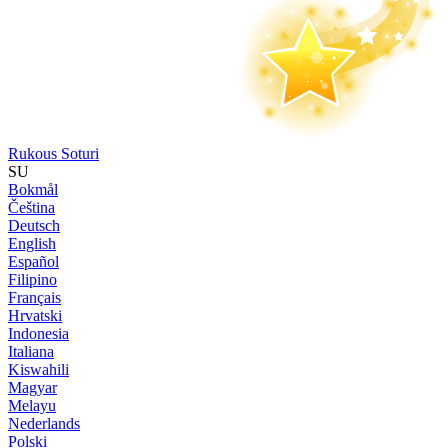
Rukous Soturi
SU
Bokmål
Čeština
Deutsch
English
Español
Filipino
Français
Hrvatski
Indonesia
Italiana
Kiswahili
Magyar
Melayu
Nederlands
Polski