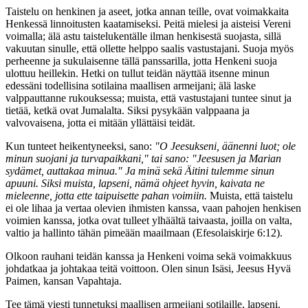
Taistelu on henkinen ja aseet, jotka annan teille, ovat voimakkaita
Henkessä linnoitusten kaatamiseksi. Peitä mielesi ja aisteisi Vereni
voimalla; älä astu taistelukentälle ilman henkisestä suojasta, sillä
vakuutan sinulle, että ollette helppo saalis vastustajani. Suoja myös
perheenne ja sukulaisenne tällä panssarilla, jotta Henkeni suoja
ulottuu heillekin. Hetki on tullut teidän näyttää itsenne minun
edessäni todellisina sotilaina maallisen armeijani; älä laske
valppauttanne rukouksessa; muista, että vastustajani tuntee sinut ja
tietää, ketkä ovat Jumalalta. Siksi pysykään valppaana ja
valvovaisena, jotta ei mitään yllättäisi teidät.
Kun tunteet heikentyneeksi, sano:
"O Jeesukseni, äänenni luot; ole
minun suojani ja turvapaikkani," tai sano: "Jeesusen ja Marian
sydämet, auttakaa minua." Ja minä sekä Äitini tulemme sinun
apuuni. Siksi muista, lapseni, nämä ohjeet hyvin, kaivata ne
mieleenne, jotta ette taipuisette pahan voimiin.
Muista, että taistelu
ei ole lihaa ja vertaa olevien ihmisten kanssa, vaan pahojen henkisen
voimien kanssa, jotka ovat tulleet ylhäältä taivaasta, joilla on valta,
valtio ja hallinto tähän pimeään maailmaan (Efesolaiskirje 6:12).
Olkoon rauhani teidän kanssa ja Henkeni voima sekä voimakkuus
johdatkaa ja johtakaa teitä voittoon. Olen sinun Isäsi, Jeesus Hyvä
Paimen, kansan Vapahtaja.
Tee tämä viesti tunnetuksi maallisen armeijani sotilaille, lapseni.