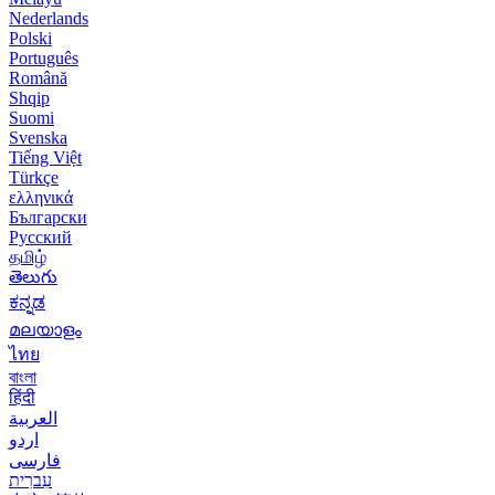
Nederlands
Polski
Português
Română
Shqip
Suomi
Svenska
Tiếng Việt
Türkçe
ελληνικά
Български
Русский
தமிழ்
తెలుగు
ಕನ್ನಡ
മലയാളം
ไทย
বাংলা
हिंदी
العربية
اردو
فارسی
עִברִית