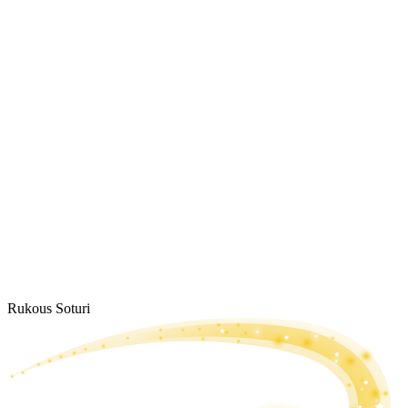
Rukous Soturi