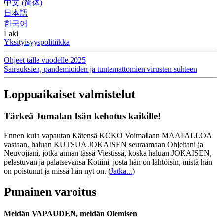
中文 (简体)
日本語
한국어
Laki
Yksityisyyspolitiikka
Ohjeet tälle vuodelle 2025
Sairauksien, pandemioiden ja tuntemattomien virusten suhteen
Loppuaikaiset valmistelut
Tärkeä Jumalan Isän kehotus kaikille!
Ennen kuin vapautan Kätensä KOKO Voimallaan MAAPALLOA
vastaan, haluan KUTSUA JOKAISEN seuraamaan Ohjeitani ja
Neuvojiani, jotka annan tässä Viestissä, koska haluan JOKAISEN,
pelastuvan ja palatsevansa Kotiini, josta hän on lähtöisin, mistä hän
on poistunut ja missä hän nyt on.
(
Jatka...
)
Punainen varoitus
Meidän VAPAUDEN, meidän Olemisen