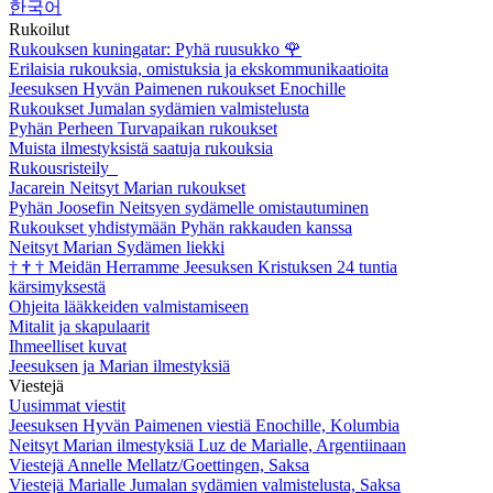
한국어
Rukoilut
Rukouksen kuningatar: Pyhä ruusukko
🌹
Erilaisia rukouksia, omistuksia ja ekskommunikaatioita
Jeesuksen Hyvän Paimenen rukoukset Enochille
Rukoukset Jumalan sydämien valmistelusta
Pyhän Perheen Turvapaikan rukoukset
Muista ilmestyksistä saatuja rukouksia
Rukousristeily
Jacarein Neitsyt Marian rukoukset
Pyhän Joosefin Neitsyen sydämelle omistautuminen
Rukoukset yhdistymään Pyhän rakkauden kanssa
Neitsyt Marian Sydämen liekki
†
†
†
Meidän Herramme Jeesuksen Kristuksen 24 tuntia
kärsimyksestä
Ohjeita lääkkeiden valmistamiseen
Mitalit ja skapulaarit
Ihmeelliset kuvat
Jeesuksen ja Marian ilmestyksiä
Viestejä
Uusimmat viestit
Jeesuksen Hyvän Paimenen viestiä Enochille, Kolumbia
Neitsyt Marian ilmestyksiä Luz de Marialle, Argentiinaan
Viestejä Annelle Mellatz/Goettingen, Saksa
Viestejä Marialle Jumalan sydämien valmistelusta, Saksa