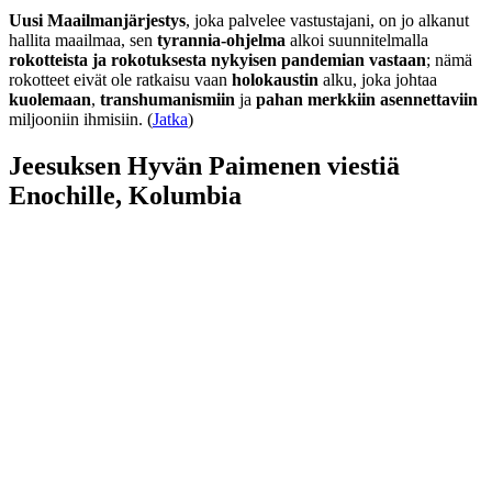
Uusi Maailmanjärjestys
, joka palvelee vastustajani, on jo alkanut
hallita maailmaa, sen
tyrannia-ohjelma
alkoi suunnitelmalla
rokotteista ja rokotuksesta nykyisen pandemian vastaan
; nämä
rokotteet eivät ole ratkaisu vaan
holokaustin
alku, joka johtaa
kuolemaan
,
transhumanismiin
ja
pahan merkkiin asennettaviin
miljooniin ihmisiin. (
Jatka
)
Jeesuksen Hyvän Paimenen viestiä
Enochille, Kolumbia