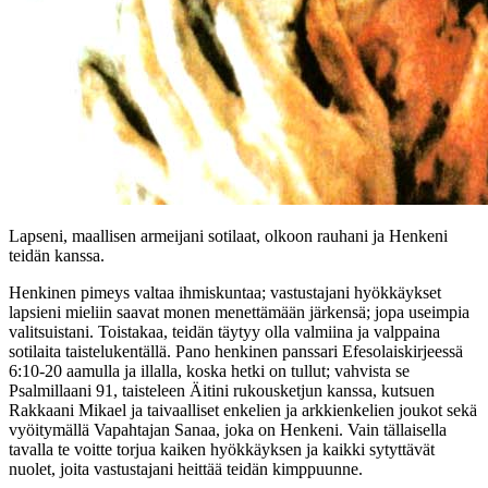
Lapseni, maallisen armeijani sotilaat, olkoon rauhani ja Henkeni
teidän kanssa.
Henkinen pimeys valtaa ihmiskuntaa; vastustajani hyökkäykset
lapsieni mieliin saavat monen menettämään järkensä; jopa useimpia
valitsuistani. Toistakaa, teidän täytyy olla valmiina ja valppaina
sotilaita taistelukentällä. Pano henkinen panssari Efesolaiskirjeessä
6:10-20 aamulla ja illalla, koska hetki on tullut; vahvista se
Psalmillaani 91, taisteleen Äitini rukousketjun kanssa, kutsuen
Rakkaani Mikael ja taivaalliset enkelien ja arkkienkelien joukot sekä
vyöitymällä Vapahtajan Sanaa, joka on Henkeni. Vain tällaisella
tavalla te voitte torjua kaiken hyökkäyksen ja kaikki sytyttävät
nuolet, joita vastustajani heittää teidän kimppuunne.