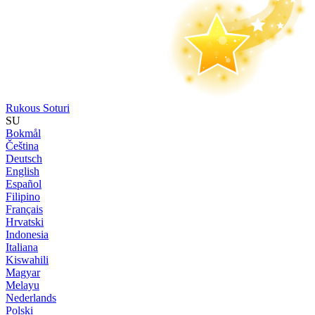
Rukous Soturi
SU
Bokmål
Čeština
Deutsch
English
Español
Filipino
Français
Hrvatski
Indonesia
Italiana
Kiswahili
Magyar
Melayu
Nederlands
Polski