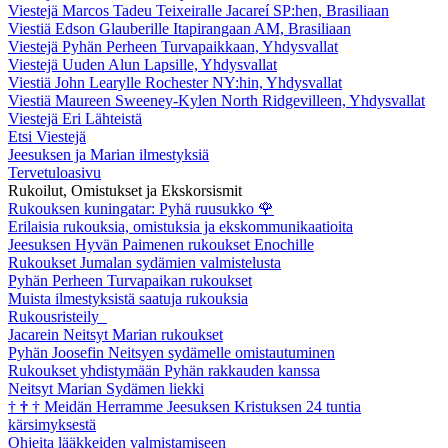
Viestejä Marcos Tadeu Teixeiralle Jacareí SP:hen, Brasiliaan
Viestiä Edson Glauberille Itapirangaan AM, Brasiliaan
Viestejä Pyhän Perheen Turvapaikkaan, Yhdysvallat
Viestejä Uuden Alun Lapsille, Yhdysvallat
Viestiä John Learylle Rochester NY:hin, Yhdysvallat
Viestiä Maureen Sweeney-Kylen North Ridgevilleen, Yhdysvallat
Viestejä Eri Lähteistä
Etsi Viestejä
Jeesuksen ja Marian ilmestyksiä
Tervetuloasivu
Rukoilut, Omistukset ja Ekskorsismit
Rukouksen kuningatar: Pyhä ruusukko
🌹
Erilaisia rukouksia, omistuksia ja ekskommunikaatioita
Jeesuksen Hyvän Paimenen rukoukset Enochille
Rukoukset Jumalan sydämien valmistelusta
Pyhän Perheen Turvapaikan rukoukset
Muista ilmestyksistä saatuja rukouksia
Rukousristeily
Jacarein Neitsyt Marian rukoukset
Pyhän Joosefin Neitsyen sydämelle omistautuminen
Rukoukset yhdistymään Pyhän rakkauden kanssa
Neitsyt Marian Sydämen liekki
†
†
†
Meidän Herramme Jeesuksen Kristuksen 24 tuntia
kärsimyksestä
Ohjeita lääkkeiden valmistamiseen