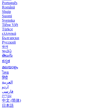
Português
Română
Shqip
Suomi
Svenska
Tiếng Việt
Türkçe
ελληνικά
Български
Русский
বাংলা
বதமிழ்
తెలుగు
ಕನ್ನಡ
മലയാളം
ไทย
हिंदी
العربية
اردو
فارسی
עִברִית
中文 (简体)
日本語