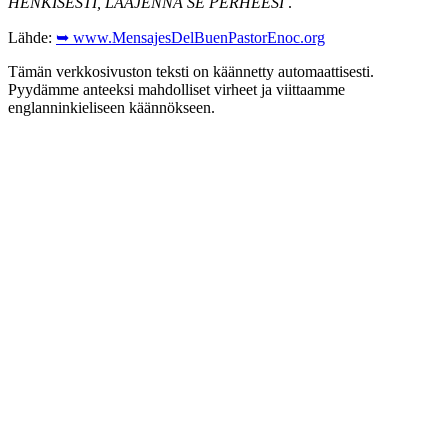
HENKISESTI, LAAJENNA SE PERHEESI
.
Lähde:
➥ www.MensajesDelBuenPastorEnoc.org
Tämän verkkosivuston teksti on käännetty automaattisesti.
Pyydämme anteeksi mahdolliset virheet ja viittaamme
englanninkieliseen käännökseen.