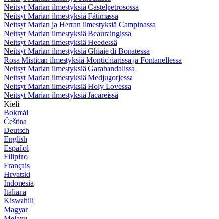
Neitsyt Marian ilmestyksiä Castelpetrosossa
Neitsyt Marian ilmestyksiä Fátimassa
Neitsyt Marian ja Herran ilmestyksiä Campinassa
Neitsyt Marian ilmestyksiä Beauraingissa
Neitsyt Marian ilmestyksiä Heedessä
Neitsyt Marian ilmestyksiä Ghiaie di Bonatessa
Rosa Mistican ilmestyksiä Montichiarissa ja Fontanellessa
Neitsyt Marian ilmestyksiä Garabandalissa
Neitsyt Marian ilmestyksiä Medjugorjessa
Neitsyt Marian ilmestyksiä Holy Lovessa
Neitsyt Marian ilmestyksiä Jacareissä
Kieli
Bokmål
Čeština
Deutsch
English
Español
Filipino
Français
Hrvatski
Indonesia
Italiana
Kiswahili
Magyar
Melayu