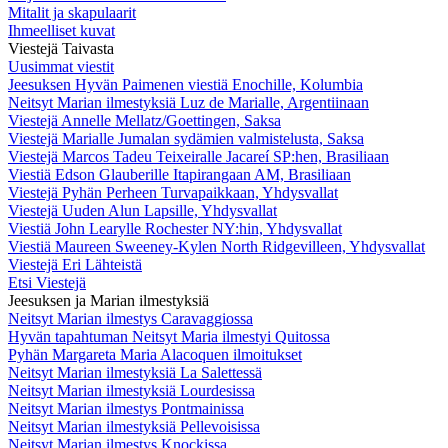
Mitalit ja skapulaarit
Ihmeelliset kuvat
Viestejä Taivasta
Uusimmat viestit
Jeesuksen Hyvän Paimenen viestiä Enochille, Kolumbia
Neitsyt Marian ilmestyksiä Luz de Marialle, Argentiinaan
Viestejä Annelle Mellatz/Goettingen, Saksa
Viestejä Marialle Jumalan sydämien valmistelusta, Saksa
Viestejä Marcos Tadeu Teixeiralle Jacareí SP:hen, Brasiliaan
Viestiä Edson Glauberille Itapirangaan AM, Brasiliaan
Viestejä Pyhän Perheen Turvapaikkaan, Yhdysvallat
Viestejä Uuden Alun Lapsille, Yhdysvallat
Viestiä John Learylle Rochester NY:hin, Yhdysvallat
Viestiä Maureen Sweeney-Kylen North Ridgevilleen, Yhdysvallat
Viestejä Eri Lähteistä
Etsi Viestejä
Jeesuksen ja Marian ilmestyksiä
Neitsyt Marian ilmestys Caravaggiossa
Hyvän tapahtuman Neitsyt Maria ilmestyi Quitossa
Pyhän Margareta Maria Alacoquen ilmoitukset
Neitsyt Marian ilmestyksiä La Salettessä
Neitsyt Marian ilmestyksiä Lourdesissa
Neitsyt Marian ilmestys Pontmainissa
Neitsyt Marian ilmestyksiä Pellevoisissa
Neitsyt Marian ilmestys Knockissa