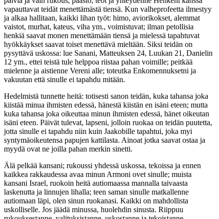
päiviä ja vain rukous, paasto, teot ja yhteydenne Henkeni kanssa
vapauttavat teidät menettämästä tiensä. Kun valheprofeetta ilmestyy
ja alkaa hallitaan, kaikki lihan työt: himo, aviorikokset, alemmat
vaistot, murhat, kateus, viha ym., voimistuvat; ilman petollisia
henkiä saavat monen menettämään tiensä ja mielessä tapahtuvat
hyökkäykset saavat toiset menettävä mieltään. Siksi teidän on
pysyttävä uskossa: lue Sanani, Matteuksen 24, Luukan 21, Danielin
12 ym., ettei teistä tule helppoa riistaa pahan voimille; peitkää
mielenne ja aistienne Vereni alle; toteutka Enkomennuksetni ja
vakuutan että sinulle ei tapahdu mitään.
Hedelmistä tunnette heitä: totisesti sanon teidän, kuka tahansa joka
kiistää minua ihmisten edessä, hänestä kiistän en isäni eteen; mutta
kuka tahansa joka oikeuttaa minun ihmisten edessä, hänet oikeutan
isäni eteen. Päivät tulevat, lapseni, jolloin ruokaa on teidän puutetta,
jotta sinulle ei tapahdu niin kuin Jaakobille tapahtui, joka myi
syntymäoikeutensa papujen kattilasta. Ainoat jotka saavat ostaa ja
myydä ovat ne joilla pahan merkin sinetti.
Älä pelkää kansani; rukoussi yhdessä uskossa, tekoissa ja ennen
kaikkea rakkaudessa avaa minun Armoni ovet sinulle; muista
kansani Israel, ruokoin heitä autiomaassa mannalla taivaasta
laskenutta ja linnujen lihalla; teen saman sinulle matkallenne
autiomaan läpi, olen sinun ruokanasi. Kaikki on mahdollista
uskolliselle. Jos jäädä minussa, huolehdin sinusta. Riippuu
rukouksestanne, valituksistanne, uskostanne ja tekoistanne,