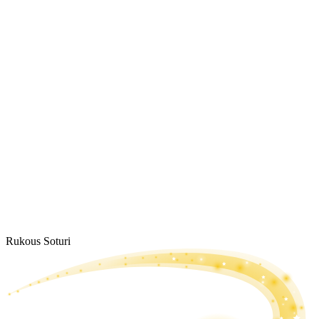
Rukous Soturi