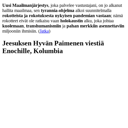
Uusi Maailmanjärjestys
, joka palvelee vastustajani, on jo alkanut
hallita maailmaa, sen
tyrannia-ohjelma
alkoi suunnitelmalla
rokotteista ja rokotuksesta nykyisen pandemian vastaan
; nämä
rokotteet eivät ole ratkaisu vaan
holokaustin
alku, joka johtaa
kuolemaan
,
transhumanismiin
ja
pahan merkkiin asennettaviin
miljooniin ihmisiin. (
Jatka
)
Jeesuksen Hyvän Paimenen viestiä
Enochille, Kolumbia