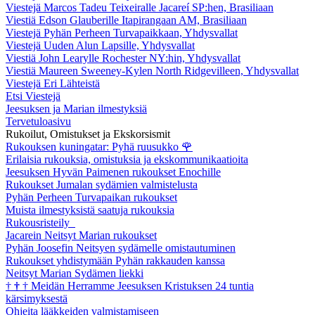
Viestejä Marcos Tadeu Teixeiralle Jacareí SP:hen, Brasiliaan
Viestiä Edson Glauberille Itapirangaan AM, Brasiliaan
Viestejä Pyhän Perheen Turvapaikkaan, Yhdysvallat
Viestejä Uuden Alun Lapsille, Yhdysvallat
Viestiä John Learylle Rochester NY:hin, Yhdysvallat
Viestiä Maureen Sweeney-Kylen North Ridgevilleen, Yhdysvallat
Viestejä Eri Lähteistä
Etsi Viestejä
Jeesuksen ja Marian ilmestyksiä
Tervetuloasivu
Rukoilut, Omistukset ja Ekskorsismit
Rukouksen kuningatar: Pyhä ruusukko
🌹
Erilaisia rukouksia, omistuksia ja ekskommunikaatioita
Jeesuksen Hyvän Paimenen rukoukset Enochille
Rukoukset Jumalan sydämien valmistelusta
Pyhän Perheen Turvapaikan rukoukset
Muista ilmestyksistä saatuja rukouksia
Rukousristeily
Jacarein Neitsyt Marian rukoukset
Pyhän Joosefin Neitsyen sydämelle omistautuminen
Rukoukset yhdistymään Pyhän rakkauden kanssa
Neitsyt Marian Sydämen liekki
†
†
†
Meidän Herramme Jeesuksen Kristuksen 24 tuntia
kärsimyksestä
Ohjeita lääkkeiden valmistamiseen