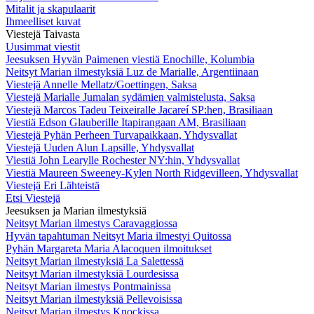
Mitalit ja skapulaarit
Ihmeelliset kuvat
Viestejä Taivasta
Uusimmat viestit
Jeesuksen Hyvän Paimenen viestiä Enochille, Kolumbia
Neitsyt Marian ilmestyksiä Luz de Marialle, Argentiinaan
Viestejä Annelle Mellatz/Goettingen, Saksa
Viestejä Marialle Jumalan sydämien valmistelusta, Saksa
Viestejä Marcos Tadeu Teixeiralle Jacareí SP:hen, Brasiliaan
Viestiä Edson Glauberille Itapirangaan AM, Brasiliaan
Viestejä Pyhän Perheen Turvapaikkaan, Yhdysvallat
Viestejä Uuden Alun Lapsille, Yhdysvallat
Viestiä John Learylle Rochester NY:hin, Yhdysvallat
Viestiä Maureen Sweeney-Kylen North Ridgevilleen, Yhdysvallat
Viestejä Eri Lähteistä
Etsi Viestejä
Jeesuksen ja Marian ilmestyksiä
Neitsyt Marian ilmestys Caravaggiossa
Hyvän tapahtuman Neitsyt Maria ilmestyi Quitossa
Pyhän Margareta Maria Alacoquen ilmoitukset
Neitsyt Marian ilmestyksiä La Salettessä
Neitsyt Marian ilmestyksiä Lourdesissa
Neitsyt Marian ilmestys Pontmainissa
Neitsyt Marian ilmestyksiä Pellevoisissa
Neitsyt Marian ilmestys Knockissa