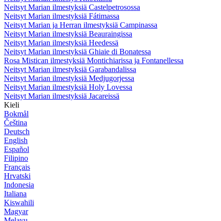
Neitsyt Marian ilmestyksiä Castelpetrosossa
Neitsyt Marian ilmestyksiä Fátimassa
Neitsyt Marian ja Herran ilmestyksiä Campinassa
Neitsyt Marian ilmestyksiä Beauraingissa
Neitsyt Marian ilmestyksiä Heedessä
Neitsyt Marian ilmestyksiä Ghiaie di Bonatessa
Rosa Mistican ilmestyksiä Montichiarissa ja Fontanellessa
Neitsyt Marian ilmestyksiä Garabandalissa
Neitsyt Marian ilmestyksiä Medjugorjessa
Neitsyt Marian ilmestyksiä Holy Lovessa
Neitsyt Marian ilmestyksiä Jacareissä
Kieli
Bokmål
Čeština
Deutsch
English
Español
Filipino
Français
Hrvatski
Indonesia
Italiana
Kiswahili
Magyar
Melayu