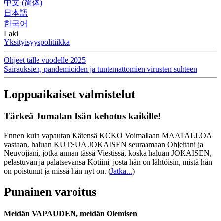
中文 (简体)
日本語
한국어
Laki
Yksityisyyspolitiikka
Ohjeet tälle vuodelle 2025
Sairauksien, pandemioiden ja tuntemattomien virusten suhteen
Loppuaikaiset valmistelut
Tärkeä Jumalan Isän kehotus kaikille!
Ennen kuin vapautan Kätensä KOKO Voimallaan MAAPALLOA
vastaan, haluan KUTSUA JOKAISEN seuraamaan Ohjeitani ja
Neuvojiani, jotka annan tässä Viestissä, koska haluan JOKAISEN,
pelastuvan ja palatsevansa Kotiini, josta hän on lähtöisin, mistä hän
on poistunut ja missä hän nyt on.
(
Jatka...
)
Punainen varoitus
Meidän VAPAUDEN, meidän Olemisen