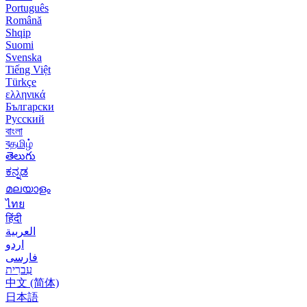
Português
Română
Shqip
Suomi
Svenska
Tiếng Việt
Türkçe
ελληνικά
Български
Русский
বাংলা
বதமிழ்
తెలుగు
ಕನ್ನಡ
മലയാളം
ไทย
हिंदी
العربية
اردو
فارسی
עִברִית
中文 (简体)
日本語