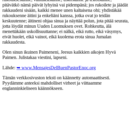
pitävätkö nämä päivät lyhyinä vai pidempänä; jos rukoilete ja jäädät
rakkaudeni sisään, kaikki menee unen kaltaisena ohi; yhdistäkää
rukouksenne äitini ja enkeliäni kanssa, jotka ovat jo teidän
keskuutenne; äitineni ohjaa sinua ja näyttää polun, jota pitää seurata,
jotta löydät minun Uuden Luomuksen ovet. Rohkeutta, älä
menettäkään uskollisuuttanne; ei nälkä, eikä rutto, eikä väsymys,
eivät huolet, eikä vainot, eikä kuolema erota sinua Jumalan
rakkaudesta.
Olen sinun ikuinen Paimeneni, Jeesus kaikkien aikojen Hyvä
Paimen. Julistakaa viestini, lapseni.
Lähde:
➥ www.MensajesDelBuenPastorEnoc.org
Tämän verkkosivuston teksti on käännetty automaattisesti.
Pyydämme anteeksi mahdolliset virheet ja viittaamme
englanninkieliseen käännökseen.