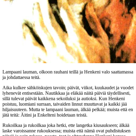
Lampaani lauman, olkoon rauhani teillä ja Henkeni valo saattamassa
ja johdattaessa teitä.
Aika kulkee sähköiskujen tavoin; päivät, viikot, kuukaudet ja vuodet
lyhenevät entisestään. Nautikkaa ja eläkää näitä päiviä täydellisesti,
sillä tulevat päivät kaikkena sekoiluksi ja autioksi. Kun Henkeni
poistuu, luomiani surraan, taivaiden linnut muuttavat ja kaikki jää
hiljaisuuteen. Mutta te lampaani lauman, älkää pelkää; muista että en
jätä teitä: Äitini ja Enkelteni hoidetaan teistä.
Rukoilkaa ja rukoilkaa joka hetki, ette langetka kiusaukseen; älkää
laske varoissanne rukouksessa; muista että nämä ovat puhdistuksen