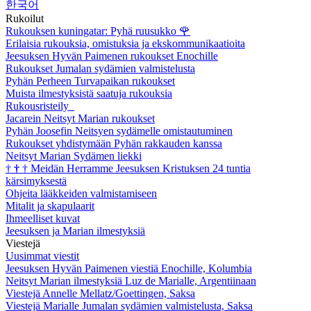
한국어
Rukoilut
Rukouksen kuningatar: Pyhä ruusukko
🌹
Erilaisia rukouksia, omistuksia ja ekskommunikaatioita
Jeesuksen Hyvän Paimenen rukoukset Enochille
Rukoukset Jumalan sydämien valmistelusta
Pyhän Perheen Turvapaikan rukoukset
Muista ilmestyksistä saatuja rukouksia
Rukousristeily
Jacarein Neitsyt Marian rukoukset
Pyhän Joosefin Neitsyen sydämelle omistautuminen
Rukoukset yhdistymään Pyhän rakkauden kanssa
Neitsyt Marian Sydämen liekki
†
†
†
Meidän Herramme Jeesuksen Kristuksen 24 tuntia
kärsimyksestä
Ohjeita lääkkeiden valmistamiseen
Mitalit ja skapulaarit
Ihmeelliset kuvat
Jeesuksen ja Marian ilmestyksiä
Viestejä
Uusimmat viestit
Jeesuksen Hyvän Paimenen viestiä Enochille, Kolumbia
Neitsyt Marian ilmestyksiä Luz de Marialle, Argentiinaan
Viestejä Annelle Mellatz/Goettingen, Saksa
Viestejä Marialle Jumalan sydämien valmistelusta, Saksa