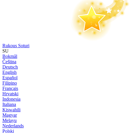
Rukous Soturi
SU
Bokmål
Čeština
Deutsch
English
Español
Filipino
Français
Hrvatski
Indonesia
Italiana
Kiswahili
Magyar
Melayu
Nederlands
Polski