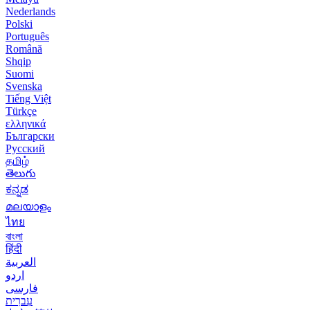
Nederlands
Polski
Português
Română
Shqip
Suomi
Svenska
Tiếng Việt
Türkçe
ελληνικά
Български
Русский
தமிழ்
తెలుగు
ಕನ್ನಡ
മലയാളം
ไทย
বাংলা
हिंदी
العربية
اردو
فارسی
עִברִית