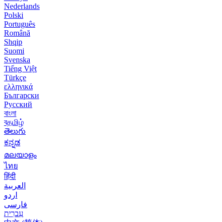
Nederlands
Polski
Português
Română
Shqip
Suomi
Svenska
Tiếng Việt
Türkçe
ελληνικά
Български
Русский
বাংলা
বதமிழ்
తెలుగు
ಕನ್ನಡ
മലയാളം
ไทย
हिंदी
العربية
اردو
فارسی
עִברִית