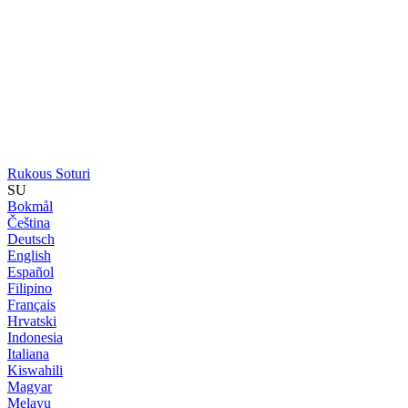
Rukous Soturi
SU
Bokmål
Čeština
Deutsch
English
Español
Filipino
Français
Hrvatski
Indonesia
Italiana
Kiswahili
Magyar
Melayu