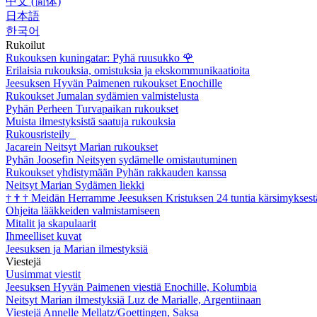
中文 (简体)
日本語
한국어
Rukoilut
Rukouksen kuningatar: Pyhä ruusukko
🌹
Erilaisia rukouksia, omistuksia ja ekskommunikaatioita
Jeesuksen Hyvän Paimenen rukoukset Enochille
Rukoukset Jumalan sydämien valmistelusta
Pyhän Perheen Turvapaikan rukoukset
Muista ilmestyksistä saatuja rukouksia
Rukousristeily
Jacarein Neitsyt Marian rukoukset
Pyhän Joosefin Neitsyen sydämelle omistautuminen
Rukoukset yhdistymään Pyhän rakkauden kanssa
Neitsyt Marian Sydämen liekki
†
†
†
Meidän Herramme Jeesuksen Kristuksen 24 tuntia kärsimyksest
Ohjeita lääkkeiden valmistamiseen
Mitalit ja skapulaarit
Ihmeelliset kuvat
Jeesuksen ja Marian ilmestyksiä
Viestejä
Uusimmat viestit
Jeesuksen Hyvän Paimenen viestiä Enochille, Kolumbia
Neitsyt Marian ilmestyksiä Luz de Marialle, Argentiinaan
Viestejä Annelle Mellatz/Goettingen, Saksa