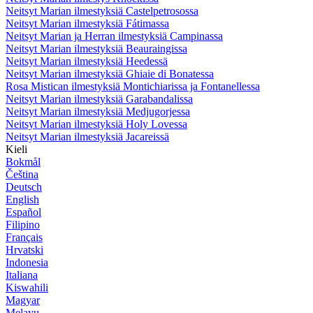
Neitsyt Marian ilmestyksiä Castelpetrosossa
Neitsyt Marian ilmestyksiä Fátimassa
Neitsyt Marian ja Herran ilmestyksiä Campinassa
Neitsyt Marian ilmestyksiä Beauraingissa
Neitsyt Marian ilmestyksiä Heedessä
Neitsyt Marian ilmestyksiä Ghiaie di Bonatessa
Rosa Mistican ilmestyksiä Montichiarissa ja Fontanellessa
Neitsyt Marian ilmestyksiä Garabandalissa
Neitsyt Marian ilmestyksiä Medjugorjessa
Neitsyt Marian ilmestyksiä Holy Lovessa
Neitsyt Marian ilmestyksiä Jacareissä
Kieli
Bokmål
Čeština
Deutsch
English
Español
Filipino
Français
Hrvatski
Indonesia
Italiana
Kiswahili
Magyar
Melayu