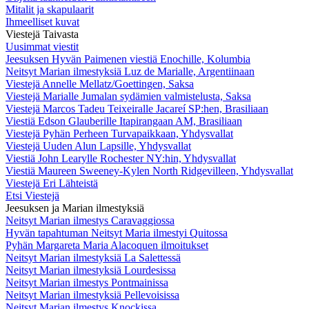
Mitalit ja skapulaarit
Ihmeelliset kuvat
Viestejä Taivasta
Uusimmat viestit
Jeesuksen Hyvän Paimenen viestiä Enochille, Kolumbia
Neitsyt Marian ilmestyksiä Luz de Marialle, Argentiinaan
Viestejä Annelle Mellatz/Goettingen, Saksa
Viestejä Marialle Jumalan sydämien valmistelusta, Saksa
Viestejä Marcos Tadeu Teixeiralle Jacareí SP:hen, Brasiliaan
Viestiä Edson Glauberille Itapirangaan AM, Brasiliaan
Viestejä Pyhän Perheen Turvapaikkaan, Yhdysvallat
Viestejä Uuden Alun Lapsille, Yhdysvallat
Viestiä John Learylle Rochester NY:hin, Yhdysvallat
Viestiä Maureen Sweeney-Kylen North Ridgevilleen, Yhdysvallat
Viestejä Eri Lähteistä
Etsi Viestejä
Jeesuksen ja Marian ilmestyksiä
Neitsyt Marian ilmestys Caravaggiossa
Hyvän tapahtuman Neitsyt Maria ilmestyi Quitossa
Pyhän Margareta Maria Alacoquen ilmoitukset
Neitsyt Marian ilmestyksiä La Salettessä
Neitsyt Marian ilmestyksiä Lourdesissa
Neitsyt Marian ilmestys Pontmainissa
Neitsyt Marian ilmestyksiä Pellevoisissa
Neitsyt Marian ilmestys Knockissa