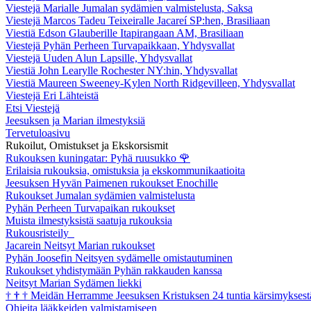
Viestejä Marialle Jumalan sydämien valmistelusta, Saksa
Viestejä Marcos Tadeu Teixeiralle Jacareí SP:hen, Brasiliaan
Viestiä Edson Glauberille Itapirangaan AM, Brasiliaan
Viestejä Pyhän Perheen Turvapaikkaan, Yhdysvallat
Viestejä Uuden Alun Lapsille, Yhdysvallat
Viestiä John Learylle Rochester NY:hin, Yhdysvallat
Viestiä Maureen Sweeney-Kylen North Ridgevilleen, Yhdysvallat
Viestejä Eri Lähteistä
Etsi Viestejä
Jeesuksen ja Marian ilmestyksiä
Tervetuloasivu
Rukoilut, Omistukset ja Ekskorsismit
Rukouksen kuningatar: Pyhä ruusukko
🌹
Erilaisia rukouksia, omistuksia ja ekskommunikaatioita
Jeesuksen Hyvän Paimenen rukoukset Enochille
Rukoukset Jumalan sydämien valmistelusta
Pyhän Perheen Turvapaikan rukoukset
Muista ilmestyksistä saatuja rukouksia
Rukousristeily
Jacarein Neitsyt Marian rukoukset
Pyhän Joosefin Neitsyen sydämelle omistautuminen
Rukoukset yhdistymään Pyhän rakkauden kanssa
Neitsyt Marian Sydämen liekki
†
†
†
Meidän Herramme Jeesuksen Kristuksen 24 tuntia kärsimyksest
Ohjeita lääkkeiden valmistamiseen