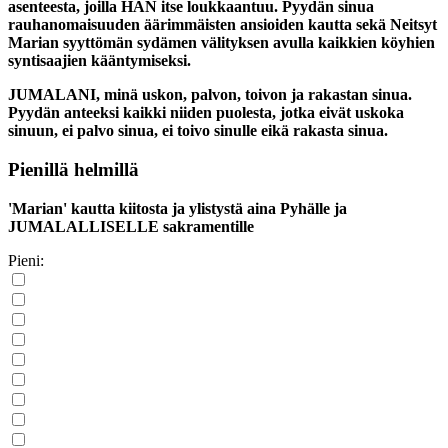
asenteesta, joilla HÄN itse loukkaantuu. Pyydän sinua
rauhanomaisuuden äärimmäisten ansioiden kautta sekä Neitsyt
Marian syyttömän sydämen välityksen avulla kaikkien köyhien
syntisaajien kääntymiseksi.
JUMALANI, minä uskon, palvon, toivon ja rakastan sinua.
Pyydän anteeksi kaikki niiden puolesta, jotka eivät uskoka
sinuun, ei palvo sinua, ei toivo sinulle eikä rakasta sinua.
Pienillä helmillä
'Marian' kautta kiitosta ja ylistystä aina Pyhälle ja
JUMALALLISELLE sakramentille
Pieni: