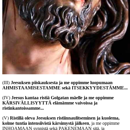
(III)
Jeesuksen piiskauksesta ja me oppimme luopumaan
AHMISTAAMISESTAMME sekä ITSEKKYYDESTÄMME...
(IV)
Jeesus kantaa ristiä Golgatan mäelle ja me oppimme
KÄRSIVÄLLISYYTTÄ elämämme vaivoissa ja
ristinkantoissamme...
(V)
Ristillä oleva Jeesuksen ristiinnaulitseminen ja kuolema,
kolme tuntia intensiivistä kärsimystä jälkeen
, ja me oppimme
INHOAMAAN synnistä sekä PAKENEMAAN sitä, ja