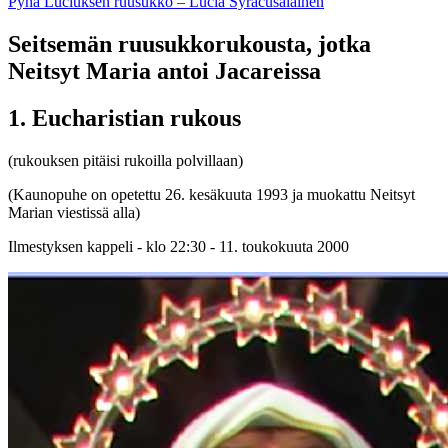
Pyhä Luciuksen ruusukko – Lucia Syracusalainen
Seitsemän ruusukkorukousta, jotka
Neitsyt Maria antoi Jacareissa
1. Eucharistian rukous
(rukouksen pitäisi rukoilla polvillaan)
(Kaunopuhe on opetettu 26. kesäkuuta 1993 ja muokattu Neitsyt
Marian viestissä alla)
Ilmestyksen kappeli - klo 22:30 - 11. toukokuuta 2000