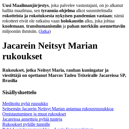
Uusi Maailmanjärjestys
, joka palvelee vastustajani, on jo alkanut
hallita maailmaa, sen
tyrannia-ohjelma
alkoi suunnitelmalla
rokotteista ja rokotuksesta nykyisen pandemian vastaan
; nämä
rokotteet eivät ole ratkaisu vaan
holokaustin
alku, joka johtaa
kuolemaan
,
transhumanismiin
ja
pahan merkkiin asennettaviin
miljooniin ihmisiin. (
Jatka
)
Jacarein Neitsyt Marian
rukoukset
Rukoukset, jotka Neitsyt Maria, rauhan kuningatar ja
viestittäjä on opettanut Marcos Tadeu Teixeiralle Jacareissa SP,
Brasilia
Sisällysluettelo
Meditoitu pyhä ruusukko
Seitsemän Jacarein Neitsyt Marian antamaa rukousruusukkoa
Omistautuminen ja muut rukoukset
Jacareissa annettuja pyhiä tunteja
Rukoukset pyhille tunnille