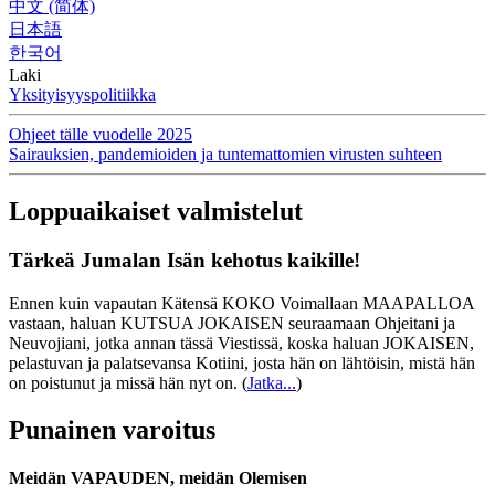
中文 (简体)
日本語
한국어
Laki
Yksityisyyspolitiikka
Ohjeet tälle vuodelle 2025
Sairauksien, pandemioiden ja tuntemattomien virusten suhteen
Loppuaikaiset valmistelut
Tärkeä Jumalan Isän kehotus kaikille!
Ennen kuin vapautan Kätensä KOKO Voimallaan MAAPALLOA
vastaan, haluan KUTSUA JOKAISEN seuraamaan Ohjeitani ja
Neuvojiani, jotka annan tässä Viestissä, koska haluan JOKAISEN,
pelastuvan ja palatsevansa Kotiini, josta hän on lähtöisin, mistä hän
on poistunut ja missä hän nyt on.
(
Jatka...
)
Punainen varoitus
Meidän VAPAUDEN, meidän Olemisen