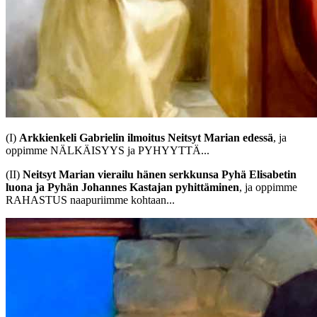
(I)
Arkkienkeli Gabrielin ilmoitus Neitsyt Marian edessä
, ja
oppimme NÄLKÄISYYS ja PYHYYTTÄ...
(II)
Neitsyt Marian vierailu hänen serkkunsa Pyhä Elisabetin
luona ja Pyhän Johannes Kastajan pyhittäminen
, ja oppimme
RAHASTUS naapuriimme kohtaan...