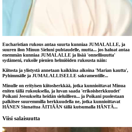
Eucharistian rukous antaa suurta kunniaa JUMALALLE, ja
suuren ilon Minun Sieluni puhtaudelle, mutta... jos haluat antaa
enemmän kunniaa JUMALALLE ja lisää 'onnellisuutta'
sydämeni, rukoile pienien helmiöiden rukousta näin:
Kiitosta ja ylistystä annetaan kaikkina aikoina 'Marian kautta',
Pyhimmälle ja JUMALALLISELLE sakramentille...
Minulle on erityisen kiitosherkkää, jotka kunnioittavat Minua
eniten tällä rukouksella, ja luvan saada 'erikoisherkkuudet'
Poikani Jeesukselta heidän sieluilleen... ja Poikani puolestaan
palkitsee suuremmilla herkkuudella ne, jotka kunnioittavat
HÄNEN Siunattua ÄITIÄÄN tällä kutsumalla HÄNTÄ...
Viisi salaisuutta