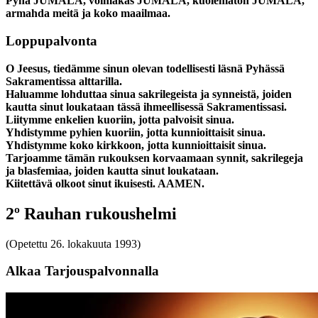
Pyhä JUMALA, voimakas JUMALA, kuolematon JUMALA,
armahda meitä ja koko maailmaa.
Loppupalvonta
O Jeesus, tiedämme sinun olevan todellisesti läsnä Pyhässä
Sakramentissa alttarilla.
Haluamme lohduttaa sinua sakrilegeista ja synneistä, joiden
kautta sinut loukataan tässä ihmeellisessä Sakramentissasi.
Liitymme enkelien kuoriin, jotta palvoisit sinua.
Yhdistymme pyhien kuoriin, jotta kunnioittaisit sinua.
Yhdistymme koko kirkkoon, jotta kunnioittaisit sinua.
Tarjoamme tämän rukouksen korvaamaan synnit, sakrilegeja
ja blasfemiaa, joiden kautta sinut loukataan.
Kiitettävä olkoot sinut ikuisesti. AAMEN.
2º Rauhan rukoushelmi
(Opetettu 26. lokakuuta 1993)
Alkaa Tarjouspalvonnalla