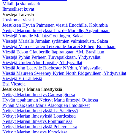
Mitalit ja skapulaarit
Ihmeelliset kuvat
Viestejä Taivasta
Uusimmat viestit
Jeesuksen Hyvän Paimenen viestiä Enochille, Kolumbia
Neitsyt Marian ilmestyksiä Luz de Marialle, Argentiinaan
Viestejä Annelle Mellatz/Goettingen, Saksa
Viestejä Marialle Jumalan sydämien valmistelusta, Saksa
Viestejä Marcos Tadeu Teixeiralle Jacareí SP:hen, Brasiliaan
Viestiä Edson Glauberille Itapirangaan AM, Brasiliaan
Viestejä Pyhän Perheen Turvapaikkaan, Yhdysvallat
Viestejä Uuden Alun Lapsille, Yhdysvallat
Viestiä John Learylle Rochester NY:hin, Yhdysvallat
Viestiä Maureen Sweeney-Kylen North Ridgevilleen, Yhdysvallat
Viestejä Eri Lähteistä
Etsi Viestejä
Jeesuksen ja Marian ilmestyksiä
Neitsyt Marian ilmestys Caravaggiossa
Hyvän tapahtuman Neitsyt Maria ilmestyi Quitossa
Pyhän Margareta Maria Alacoquen ilmoitukset
Neitsyt Marian ilmestyksiä La Salettessä
Neitsyt Marian ilmestyksiä Lourdesissa
Neitsyt Marian ilmestys Pontmainissa
Neitsyt Marian ilmestyksiä Pellevoisissa
Neitsyt Marian ilmestys Knockissa