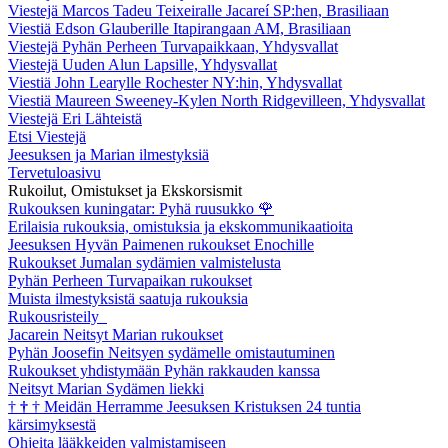
Viestejä Marcos Tadeu Teixeiralle Jacareí SP:hen, Brasiliaan
Viestiä Edson Glauberille Itapirangaan AM, Brasiliaan
Viestejä Pyhän Perheen Turvapaikkaan, Yhdysvallat
Viestejä Uuden Alun Lapsille, Yhdysvallat
Viestiä John Learylle Rochester NY:hin, Yhdysvallat
Viestiä Maureen Sweeney-Kylen North Ridgevilleen, Yhdysvallat
Viestejä Eri Lähteistä
Etsi Viestejä
Jeesuksen ja Marian ilmestyksiä
Tervetuloasivu
Rukoilut, Omistukset ja Ekskorsismit
Rukouksen kuningatar: Pyhä ruusukko
🌹
Erilaisia rukouksia, omistuksia ja ekskommunikaatioita
Jeesuksen Hyvän Paimenen rukoukset Enochille
Rukoukset Jumalan sydämien valmistelusta
Pyhän Perheen Turvapaikan rukoukset
Muista ilmestyksistä saatuja rukouksia
Rukousristeily
Jacarein Neitsyt Marian rukoukset
Pyhän Joosefin Neitsyen sydämelle omistautuminen
Rukoukset yhdistymään Pyhän rakkauden kanssa
Neitsyt Marian Sydämen liekki
†
†
†
Meidän Herramme Jeesuksen Kristuksen 24 tuntia
kärsimyksestä
Ohjeita lääkkeiden valmistamiseen