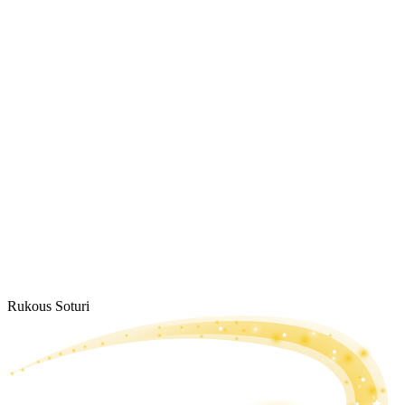
Rukous Soturi