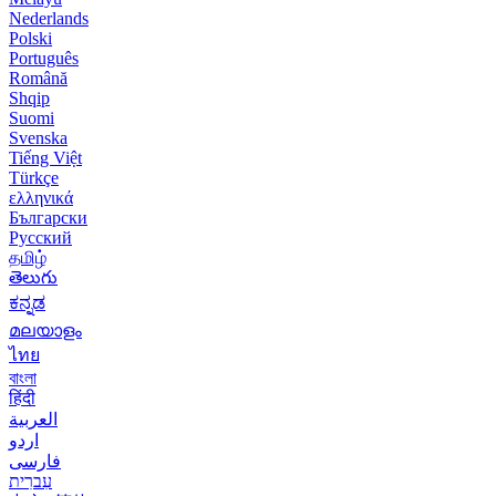
Nederlands
Polski
Português
Română
Shqip
Suomi
Svenska
Tiếng Việt
Türkçe
ελληνικά
Български
Русский
தமிழ்
తెలుగు
ಕನ್ನಡ
മലയാളം
ไทย
বাংলা
हिंदी
العربية
اردو
فارسی
עִברִית