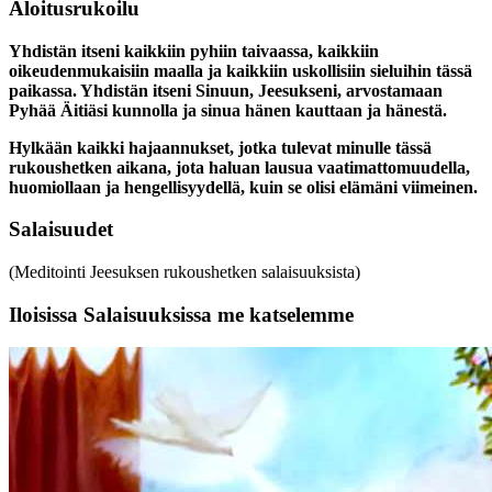
Aloitusrukoilu
Yhdistän itseni kaikkiin pyhiin taivaassa, kaikkiin
oikeudenmukaisiin maalla ja kaikkiin uskollisiin sieluihin tässä
paikassa. Yhdistän itseni Sinuun, Jeesukseni, arvostamaan
Pyhää Äitiäsi kunnolla ja sinua hänen kauttaan ja hänestä.
Hylkään kaikki hajaannukset, jotka tulevat minulle tässä
rukoushetken aikana, jota haluan lausua vaatimattomuudella,
huomiollaan ja hengellisyydellä, kuin se olisi elämäni viimeinen.
Salaisuudet
(Meditointi Jeesuksen rukoushetken salaisuuksista)
Iloisissa Salaisuuksissa me katselemme