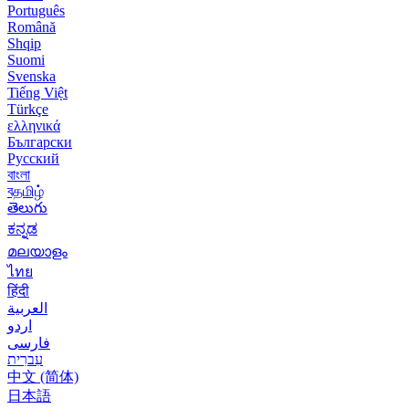
Português
Română
Shqip
Suomi
Svenska
Tiếng Việt
Türkçe
ελληνικά
Български
Русский
বাংলা
বதமிழ்
తెలుగు
ಕನ್ನಡ
മലയാളം
ไทย
हिंदी
العربية
اردو
فارسی
עִברִית
中文 (简体)
日本語