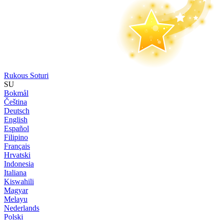
Rukous Soturi
SU
Bokmål
Čeština
Deutsch
English
Español
Filipino
Français
Hrvatski
Indonesia
Italiana
Kiswahili
Magyar
Melayu
Nederlands
Polski