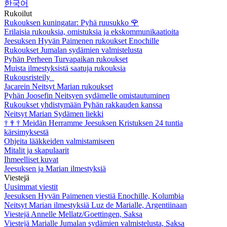
한국어
Rukoilut
Rukouksen kuningatar: Pyhä ruusukko
🌹
Erilaisia rukouksia, omistuksia ja ekskommunikaatioita
Jeesuksen Hyvän Paimenen rukoukset Enochille
Rukoukset Jumalan sydämien valmistelusta
Pyhän Perheen Turvapaikan rukoukset
Muista ilmestyksistä saatuja rukouksia
Rukousristeily
Jacarein Neitsyt Marian rukoukset
Pyhän Joosefin Neitsyen sydämelle omistautuminen
Rukoukset yhdistymään Pyhän rakkauden kanssa
Neitsyt Marian Sydämen liekki
†
†
†
Meidän Herramme Jeesuksen Kristuksen 24 tuntia
kärsimyksestä
Ohjeita lääkkeiden valmistamiseen
Mitalit ja skapulaarit
Ihmeelliset kuvat
Jeesuksen ja Marian ilmestyksiä
Viestejä
Uusimmat viestit
Jeesuksen Hyvän Paimenen viestiä Enochille, Kolumbia
Neitsyt Marian ilmestyksiä Luz de Marialle, Argentiinaan
Viestejä Annelle Mellatz/Goettingen, Saksa
Viestejä Marialle Jumalan sydämien valmistelusta, Saksa