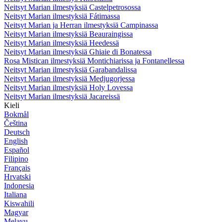
Neitsyt Marian ilmestyksiä Castelpetrosossa
Neitsyt Marian ilmestyksiä Fátimassa
Neitsyt Marian ja Herran ilmestyksiä Campinassa
Neitsyt Marian ilmestyksiä Beauraingissa
Neitsyt Marian ilmestyksiä Heedessä
Neitsyt Marian ilmestyksiä Ghiaie di Bonatessa
Rosa Mistican ilmestyksiä Montichiarissa ja Fontanellessa
Neitsyt Marian ilmestyksiä Garabandalissa
Neitsyt Marian ilmestyksiä Medjugorjessa
Neitsyt Marian ilmestyksiä Holy Lovessa
Neitsyt Marian ilmestyksiä Jacareissä
Kieli
Bokmål
Čeština
Deutsch
English
Español
Filipino
Français
Hrvatski
Indonesia
Italiana
Kiswahili
Magyar
Melayu