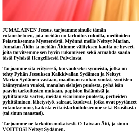
JUMALAINEN Jeesus, tarjoamme sinulle tämän
rukoushelmen, jota meidän on tarkoitus rukoilla, meditoiden
Pelastuksemme Mysteereistä. Myönnä meille Neitsyt Marian,
Jumalan Äidin ja meidän Äitimme välityksen kautta ne hyveet,
joita tarvitsemme sen hyvin rukomiseen sekä armahda saada
tästä Pyhästä Hengellisestä Palvelusta.
Tarjoamme sitä erityisesti, korvaukseksi synneistä, jotka on
tehty Pyhän Jeesuksen Kaikkivallan Sydämen ja Neitsyt
Marian Sydämen vastaan, maailman rauhan vuoksi, syntisten
kääntymisen vuoksi, manalan sielujen puolesta, pyhä isän
paavin tarkoitusten mukaan, papiston lisäämistä ja
pyhittämistä varten, meidän vicarimme puolesta, perheiden
pyhittäminen, lähetystyö, sairaat, kuolevat, jotka ovat pyytäneet
rukouksemme, kaikista erikoistarkoituksiemme sekä Brasiliasta
(tai sinun maastasi).
Tarjoamme ne tarkoitusmukaisesti, O Taivaan Äiti, ja sinun
VOITTOSI Neitsyt Sydämen.