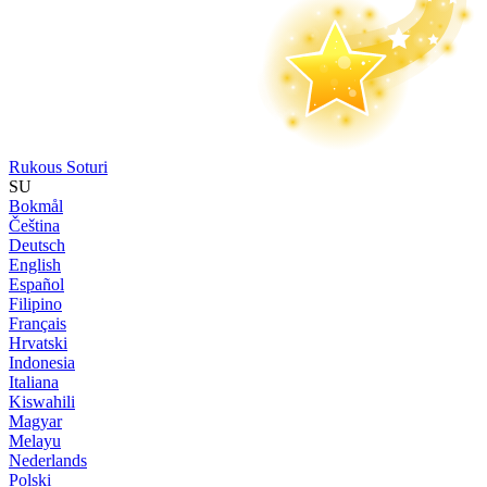
Rukous Soturi
SU
Bokmål
Čeština
Deutsch
English
Español
Filipino
Français
Hrvatski
Indonesia
Italiana
Kiswahili
Magyar
Melayu
Nederlands
Polski