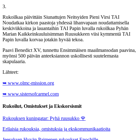
3.
Rukoilkaa päivittäin Siunattujen Neitsyiden Pieni Virsi TAI
Noudatkaa kirkon paastoja yhdessä lihanvapaan noudattamisella
keskiviikkoina ja lauantaihin TAI Papin luvalla rukoilkaa Pyhän
Marian Kaikkeinkuuluisimman Ruusukkeen viisi kymmentä TAI
Papin luvalla korvaa jotakin hyvää tekoa.
Paavi Benedict XV, tunnettu Ensimmäisen maailmansodan paavina,
myönsi 500 päivän anteeksiannon uskollisesti suutelemasta
skapulaaria.
Lähteet:
➥ www.olmc-mission.org
➥ www.sistersofcarmel.com
Rukoilut, Omistukset ja Ekskorsismit
Rukouksen kuningatar: Pyhä ruusukko
🌹
Erilaisia rukouksia, omistuksia ja ekskommunikaatioita
Jeesuksen Hyvän Paimenen rukoukset Enochille