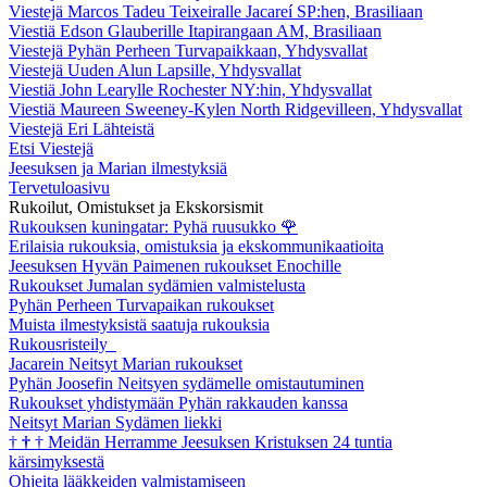
Viestejä Marcos Tadeu Teixeiralle Jacareí SP:hen, Brasiliaan
Viestiä Edson Glauberille Itapirangaan AM, Brasiliaan
Viestejä Pyhän Perheen Turvapaikkaan, Yhdysvallat
Viestejä Uuden Alun Lapsille, Yhdysvallat
Viestiä John Learylle Rochester NY:hin, Yhdysvallat
Viestiä Maureen Sweeney-Kylen North Ridgevilleen, Yhdysvallat
Viestejä Eri Lähteistä
Etsi Viestejä
Jeesuksen ja Marian ilmestyksiä
Tervetuloasivu
Rukoilut, Omistukset ja Ekskorsismit
Rukouksen kuningatar: Pyhä ruusukko
🌹
Erilaisia rukouksia, omistuksia ja ekskommunikaatioita
Jeesuksen Hyvän Paimenen rukoukset Enochille
Rukoukset Jumalan sydämien valmistelusta
Pyhän Perheen Turvapaikan rukoukset
Muista ilmestyksistä saatuja rukouksia
Rukousristeily
Jacarein Neitsyt Marian rukoukset
Pyhän Joosefin Neitsyen sydämelle omistautuminen
Rukoukset yhdistymään Pyhän rakkauden kanssa
Neitsyt Marian Sydämen liekki
†
†
†
Meidän Herramme Jeesuksen Kristuksen 24 tuntia
kärsimyksestä
Ohjeita lääkkeiden valmistamiseen