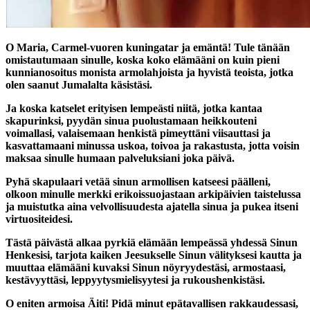
O Maria, Carmel-vuoren kuningatar ja emäntä! Tule tänään
omistautumaan sinulle, koska koko elämääni on kuin pieni
kunnianosoitus monista armolahjoista ja hyvistä teoista, jotka
olen saanut Jumalalta käsistäsi.
Ja koska katselet erityisen lempeästi niitä, jotka kantaa
skapurinksi, pyydän sinua puolustamaan heikkouteni
voimallasi, valaisemaan henkistä pimeyttäni viisauttasi ja
kasvattamaani minussa uskoa, toivoa ja rakastusta, jotta voisin
maksaa sinulle humaan palveluksiani joka päivä.
Pyhä skapulaari vetää sinun armollisen katseesi päälleni,
olkoon minulle merkki erikoissuojastaan arkipäivien taistelussa
ja muistutka aina velvollisuudesta ajatella sinua ja pukea itseni
virtuositeidesi.
Tästä päivästä alkaa pyrkiä elämään lempeässä yhdessä Sinun
Henkesisi, tarjota kaiken Jeesukselle Sinun välityksesi kautta ja
muuttaa elämääni kuvaksi Sinun nöyryydestäsi, armostaasi,
kestävyyttäsi, leppyytysmielisyytesi ja rukoushenkistäsi.
O eniten armoisa Äiti! Pidä minut epätavallisen rakkaudessasi,