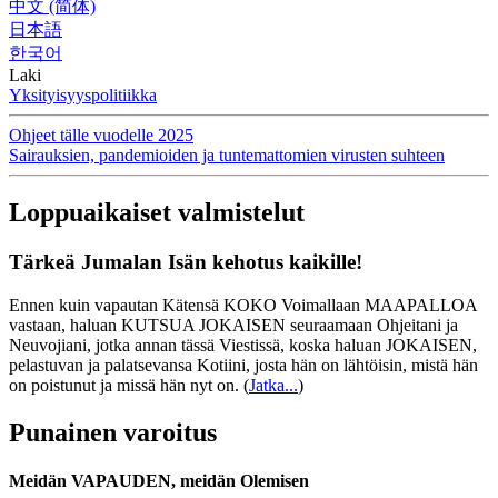
中文 (简体)
日本語
한국어
Laki
Yksityisyyspolitiikka
Ohjeet tälle vuodelle 2025
Sairauksien, pandemioiden ja tuntemattomien virusten suhteen
Loppuaikaiset valmistelut
Tärkeä Jumalan Isän kehotus kaikille!
Ennen kuin vapautan Kätensä KOKO Voimallaan MAAPALLOA
vastaan, haluan KUTSUA JOKAISEN seuraamaan Ohjeitani ja
Neuvojiani, jotka annan tässä Viestissä, koska haluan JOKAISEN,
pelastuvan ja palatsevansa Kotiini, josta hän on lähtöisin, mistä hän
on poistunut ja missä hän nyt on.
(
Jatka...
)
Punainen varoitus
Meidän VAPAUDEN, meidän Olemisen