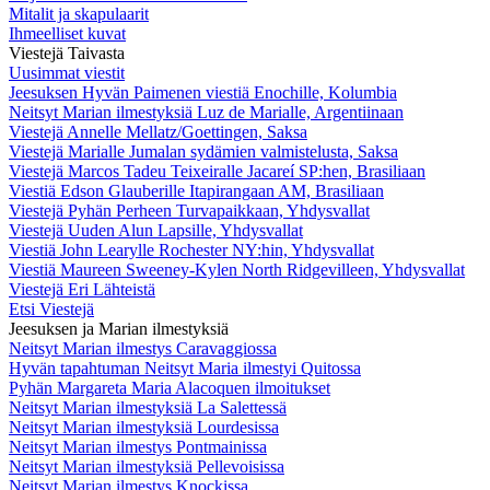
Mitalit ja skapulaarit
Ihmeelliset kuvat
Viestejä Taivasta
Uusimmat viestit
Jeesuksen Hyvän Paimenen viestiä Enochille, Kolumbia
Neitsyt Marian ilmestyksiä Luz de Marialle, Argentiinaan
Viestejä Annelle Mellatz/Goettingen, Saksa
Viestejä Marialle Jumalan sydämien valmistelusta, Saksa
Viestejä Marcos Tadeu Teixeiralle Jacareí SP:hen, Brasiliaan
Viestiä Edson Glauberille Itapirangaan AM, Brasiliaan
Viestejä Pyhän Perheen Turvapaikkaan, Yhdysvallat
Viestejä Uuden Alun Lapsille, Yhdysvallat
Viestiä John Learylle Rochester NY:hin, Yhdysvallat
Viestiä Maureen Sweeney-Kylen North Ridgevilleen, Yhdysvallat
Viestejä Eri Lähteistä
Etsi Viestejä
Jeesuksen ja Marian ilmestyksiä
Neitsyt Marian ilmestys Caravaggiossa
Hyvän tapahtuman Neitsyt Maria ilmestyi Quitossa
Pyhän Margareta Maria Alacoquen ilmoitukset
Neitsyt Marian ilmestyksiä La Salettessä
Neitsyt Marian ilmestyksiä Lourdesissa
Neitsyt Marian ilmestys Pontmainissa
Neitsyt Marian ilmestyksiä Pellevoisissa
Neitsyt Marian ilmestys Knockissa