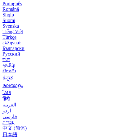
Português
Română
Shqip
Suomi
Svenska
Tiếng Việt
Türkçe
ελληνικά
Български
Русский
বাংলা
বதமிழ்
తెలుగు
ಕನ್ನಡ
മലയാളം
ไทย
हिंदी
العربية
اردو
فارسی
עִברִית
中文 (简体)
日本語