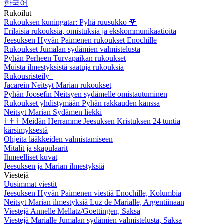
한국어
Rukoilut
Rukouksen kuningatar: Pyhä ruusukko
🌹
Erilaisia rukouksia, omistuksia ja ekskommunikaatioita
Jeesuksen Hyvän Paimenen rukoukset Enochille
Rukoukset Jumalan sydämien valmistelusta
Pyhän Perheen Turvapaikan rukoukset
Muista ilmestyksistä saatuja rukouksia
Rukousristeily
Jacarein Neitsyt Marian rukoukset
Pyhän Joosefin Neitsyen sydämelle omistautuminen
Rukoukset yhdistymään Pyhän rakkauden kanssa
Neitsyt Marian Sydämen liekki
†
†
†
Meidän Herramme Jeesuksen Kristuksen 24 tuntia
kärsimyksestä
Ohjeita lääkkeiden valmistamiseen
Mitalit ja skapulaarit
Ihmeelliset kuvat
Jeesuksen ja Marian ilmestyksiä
Viestejä
Uusimmat viestit
Jeesuksen Hyvän Paimenen viestiä Enochille, Kolumbia
Neitsyt Marian ilmestyksiä Luz de Marialle, Argentiinaan
Viestejä Annelle Mellatz/Goettingen, Saksa
Viestejä Marialle Jumalan sydämien valmistelusta, Saksa