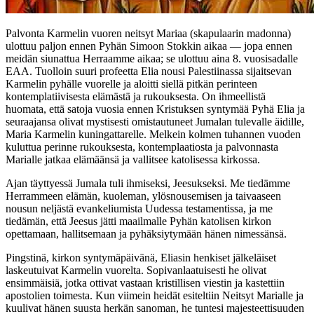
Palvonta Karmelin vuoren neitsyt Mariaa (skapulaarin madonna)
ulottuu paljon ennen Pyhän Simoon Stokkin aikaa — jopa ennen
meidän siunattua Herraamme aikaa; se ulottuu aina 8. vuosisadalle
EAA. Tuolloin suuri profeetta Elia nousi Palestiinassa sijaitsevan
Karmelin pyhälle vuorelle ja aloitti siellä pitkän perinteen
kontemplatiivisesta elämästä ja rukouksesta. On ihmeellistä
huomata, että satoja vuosia ennen Kristuksen syntymää Pyhä Elia ja
seuraajansa olivat mystisesti omistautuneet Jumalan tulevalle äidille,
Maria Karmelin kuningattarelle. Melkein kolmen tuhannen vuoden
kuluttua perinne rukouksesta, kontemplaatiosta ja palvonnasta
Marialle jatkaa elämäänsä ja vallitsee katolisessa kirkossa.
Ajan täyttyessä Jumala tuli ihmiseksi, Jeesukseksi. Me tiedämme
Herrammeen elämän, kuoleman, ylösnousemisen ja taivaaseen
nousun neljästä evankeliumista Uudessa testamentissa, ja me
tiedämän, että Jeesus jätti maailmalle Pyhän katolisen kirkon
opettamaan, hallitsemaan ja pyhäksiytymään hänen nimessänsä.
Pingstinä, kirkon syntymäpäivänä, Eliasin henkiset jälkeläiset
laskeutuivat Karmelin vuorelta. Sopivanlaatuisesti he olivat
ensimmäisiä, jotka ottivat vastaan kristillisen viestin ja kastettiin
apostolien toimesta. Kun viimein heidät esiteltiin Neitsyt Marialle ja
kuulivat hänen suusta herkän sanoman, he tuntesi majesteettisuuden