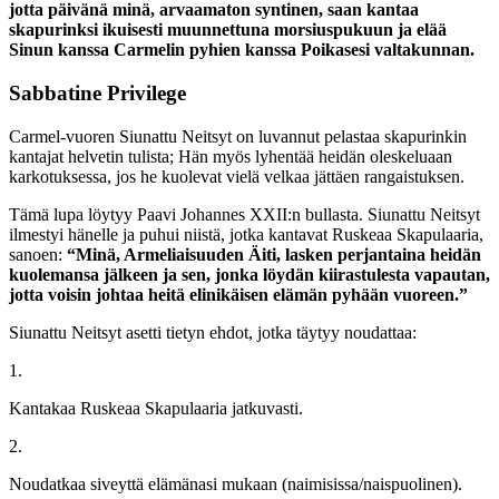
jotta päivänä minä, arvaamaton syntinen, saan kantaa
skapurinksi ikuisesti muunnettuna morsiuspukuun ja elää
Sinun kanssa Carmelin pyhien kanssa Poikasesi valtakunnan.
Sabbatine Privilege
Carmel-vuoren Siunattu Neitsyt on luvannut pelastaa skapurinkin
kantajat helvetin tulista; Hän myös lyhentää heidän oleskeluaan
karkotuksessa, jos he kuolevat vielä velkaa jättäen rangaistuksen.
Tämä lupa löytyy Paavi Johannes XXII:n bullasta. Siunattu Neitsyt
ilmestyi hänelle ja puhui niistä, jotka kantavat Ruskeaa Skapulaaria,
sanoen:
“Minä, Armeliaisuuden Äiti, lasken perjantaina heidän
kuolemansa jälkeen ja sen, jonka löydän kiirastulesta vapautan,
jotta voisin johtaa heitä elinikäisen elämän pyhään vuoreen.”
Siunattu Neitsyt asetti tietyn ehdot, jotka täytyy noudattaa:
1.
Kantakaa Ruskeaa Skapulaaria jatkuvasti.
2.
Noudatkaa siveyttä elämänasi mukaan (naimisissa/naispuolinen).