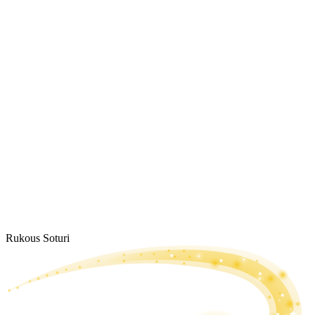
Rukous Soturi