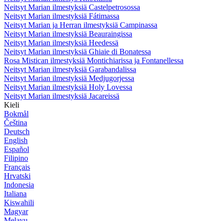
Neitsyt Marian ilmestyksiä Castelpetrosossa
Neitsyt Marian ilmestyksiä Fátimassa
Neitsyt Marian ja Herran ilmestyksiä Campinassa
Neitsyt Marian ilmestyksiä Beauraingissa
Neitsyt Marian ilmestyksiä Heedessä
Neitsyt Marian ilmestyksiä Ghiaie di Bonatessa
Rosa Mistican ilmestyksiä Montichiarissa ja Fontanellessa
Neitsyt Marian ilmestyksiä Garabandalissa
Neitsyt Marian ilmestyksiä Medjugorjessa
Neitsyt Marian ilmestyksiä Holy Lovessa
Neitsyt Marian ilmestyksiä Jacareissä
Kieli
Bokmål
Čeština
Deutsch
English
Español
Filipino
Français
Hrvatski
Indonesia
Italiana
Kiswahili
Magyar
Melayu