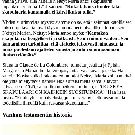
vanha ystävä, sillä hänelle Neitsyt Maria antoi skapulaarin
lupauksen vuonna 1251 sanoen:
“Kuka tahansa kuolee tätä
skapulaaria kantamalla ei kärsi ikuista tulia.”
Yhden suurimmista mysteoistämme on se, että useimmat katolilaiset
joko unohtavat tai ovat täysin unohdaneet taivaallisen lupauksen
Neitsyt Marian. Neitsyt Maria sanoo myös:
“Kantakaa
skapulaaria hengellisesti ja sitkeästi. Se on minun vaateni. Sen
kantaminen tarkoittaa, että ajattelet jatkuvasti minuasta, ja
minä puolestaan ajattelen sinusta ja autan sinua saamaan
ikuisen elämän.”
Siunattu Claude de La Colombiere, tunnettu jesuiitta ja Pyhän
Margareeta Marian henkinen opas, antaa valaisuvaa pistettä. Hän
sanoi: “Koska kaikki rakkauden muodot Neitsyt Maria kohtaan eivät
ole yhtä miellyttäviä hänelle eikä auttaisi meitä samalla tavoin
taivaaseen päästä, sanon ilman hetken harkintaa, että RUSKEA
SKAPULAARI ON KAIKKEIN SUOSITUIMPIA!” Hän lisää
myös: “Ei ole yhtään palvelusta, jota olisi vahvistettu useammilla
todellisilla ihmeillä kuin ruskasta skapulaaria.”
Vanhan testamentin historia