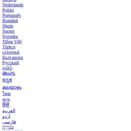
Nederlands
Polski
Português
Română
Shqip
Suomi
Svenska
Tiếng Việt
Türkçe
ελληνικά
Български
Русский
தமிழ்
తెలుగు
ಕನ್ನಡ
മലയാളം
ไทย
বাংলা
हिंदी
العربية
اردو
فارسی
עִברִית