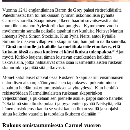
Vuonna 1241 englantilainen Baron de Grey palasi ristiretkiläisiltä
Palestiinasta: hän toi mukanaan ryhmän uskonnollisia pyhältä
Carmel-vuorelta. Saapumisen jälkeen baarini suvaitsevasti antoi
munkille kartanon Aylesfordin kaupungissa. Kymmenen vuotta
myöhemmin samalla paikalla tapahtui nyt kuuluisa Neitsyt Marian
ilmestys Pyhä Simon Stockille. Kun Pyhä Neitsi antoi Pyhälle
Simonille ruskean villapuvun skapurinkin, hän puhui näillä sanoilla:
“Tämä on sinulle ja kaikille karmeliittalaisille etuoikeus, että
kukaan tässä asussa kuoleva ei kärsi ikuista tulenpakoa.”
Ajan
myötä Kirkko laajensi tämän loistavan etuoikeuden kaikkiin
uskovaisiin, jotka haluaisivat ottaa osaa Karmeliittalaisten ruskean
skapurinkin ja pitää sitä jatkuvasti.
Monet katolilaiset ottavat osaa Ruskeen Skapulaariin ensimmäisen
ehtoollisen aikaan; käännynnäisten tapauksessa pukeutuminen
tapahtuu heidän uskontunnustuksensa yhteydessä. Kun henkilö
rekisteröidään Karmeliittalaisten ruskeaan skapurinkon
veljeskuntaan ja puketaan sen pienelle asulle, pappi sanoo hänelle:
“Ota tämä siunattu skapulaari ja pyyä eniten pyhää Neitsyttä, että
hänen ansioidensa kautta se voisi kantaa ilman syntiä ja suojaisi
sinua kaikelta vaaralta ja tuodaika ikuiseen elämään.”
Rukous omistautumisesta Carmel-vuoren