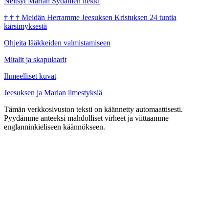
Neitsyt Marian Sydämen liekki
†
†
†
Meidän Herramme Jeesuksen Kristuksen 24 tuntia
kärsimyksestä
Ohjeita lääkkeiden valmistamiseen
Mitalit ja skapulaarit
Ihmeelliset kuvat
Jeesuksen ja Marian ilmestyksiä
Tämän verkkosivuston teksti on käännetty automaattisesti.
Pyydämme anteeksi mahdolliset virheet ja viittaamme
englanninkieliseen käännökseen.