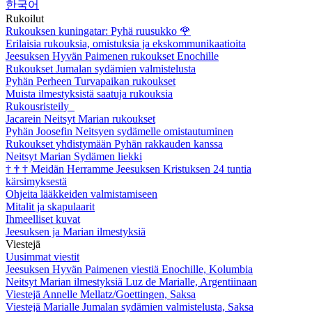
한국어
Rukoilut
Rukouksen kuningatar: Pyhä ruusukko
🌹
Erilaisia rukouksia, omistuksia ja ekskommunikaatioita
Jeesuksen Hyvän Paimenen rukoukset Enochille
Rukoukset Jumalan sydämien valmistelusta
Pyhän Perheen Turvapaikan rukoukset
Muista ilmestyksistä saatuja rukouksia
Rukousristeily
Jacarein Neitsyt Marian rukoukset
Pyhän Joosefin Neitsyen sydämelle omistautuminen
Rukoukset yhdistymään Pyhän rakkauden kanssa
Neitsyt Marian Sydämen liekki
†
†
†
Meidän Herramme Jeesuksen Kristuksen 24 tuntia
kärsimyksestä
Ohjeita lääkkeiden valmistamiseen
Mitalit ja skapulaarit
Ihmeelliset kuvat
Jeesuksen ja Marian ilmestyksiä
Viestejä
Uusimmat viestit
Jeesuksen Hyvän Paimenen viestiä Enochille, Kolumbia
Neitsyt Marian ilmestyksiä Luz de Marialle, Argentiinaan
Viestejä Annelle Mellatz/Goettingen, Saksa
Viestejä Marialle Jumalan sydämien valmistelusta, Saksa