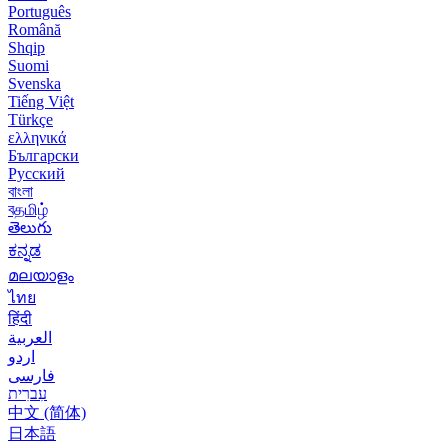
Português
Română
Shqip
Suomi
Svenska
Tiếng Việt
Türkçe
ελληνικά
Български
Русский
বাংলা
বதமிழ்
తెలుగు
ಕನ್ನಡ
മലയാളം
ไทย
हिंदी
العربية
اردو
فارسی
עִברִית
中文 (简体)
日本語