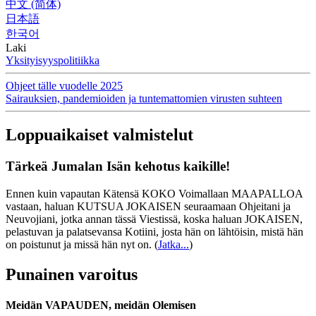
中文 (简体)
日本語
한국어
Laki
Yksityisyyspolitiikka
Ohjeet tälle vuodelle 2025
Sairauksien, pandemioiden ja tuntemattomien virusten suhteen
Loppuaikaiset valmistelut
Tärkeä Jumalan Isän kehotus kaikille!
Ennen kuin vapautan Kätensä KOKO Voimallaan MAAPALLOA
vastaan, haluan KUTSUA JOKAISEN seuraamaan Ohjeitani ja
Neuvojiani, jotka annan tässä Viestissä, koska haluan JOKAISEN,
pelastuvan ja palatsevansa Kotiini, josta hän on lähtöisin, mistä hän
on poistunut ja missä hän nyt on.
(
Jatka...
)
Punainen varoitus
Meidän VAPAUDEN, meidän Olemisen