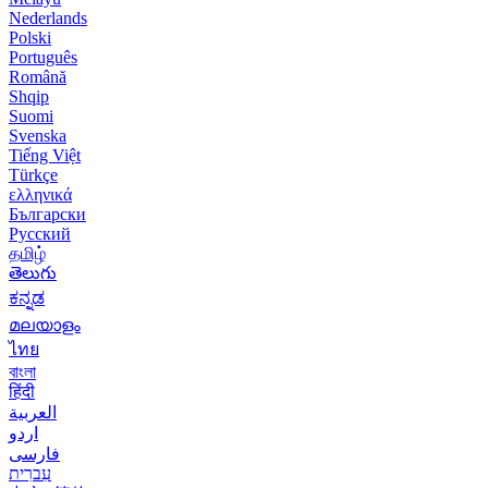
Nederlands
Polski
Português
Română
Shqip
Suomi
Svenska
Tiếng Việt
Türkçe
ελληνικά
Български
Русский
தமிழ்
తెలుగు
ಕನ್ನಡ
മലയാളം
ไทย
বাংলা
हिंदी
العربية
اردو
فارسی
עִברִית