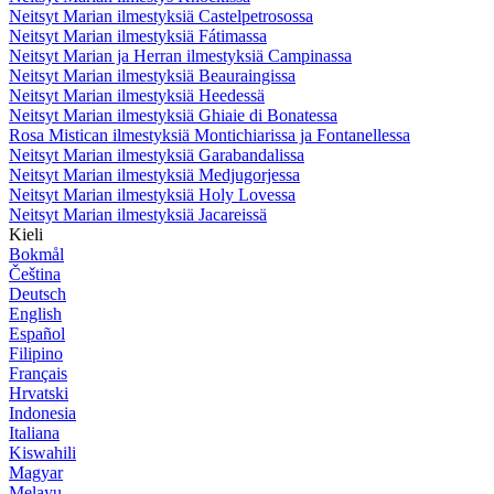
Neitsyt Marian ilmestyksiä Castelpetrosossa
Neitsyt Marian ilmestyksiä Fátimassa
Neitsyt Marian ja Herran ilmestyksiä Campinassa
Neitsyt Marian ilmestyksiä Beauraingissa
Neitsyt Marian ilmestyksiä Heedessä
Neitsyt Marian ilmestyksiä Ghiaie di Bonatessa
Rosa Mistican ilmestyksiä Montichiarissa ja Fontanellessa
Neitsyt Marian ilmestyksiä Garabandalissa
Neitsyt Marian ilmestyksiä Medjugorjessa
Neitsyt Marian ilmestyksiä Holy Lovessa
Neitsyt Marian ilmestyksiä Jacareissä
Kieli
Bokmål
Čeština
Deutsch
English
Español
Filipino
Français
Hrvatski
Indonesia
Italiana
Kiswahili
Magyar
Melayu