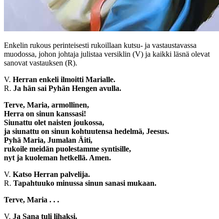
Enkelin rukous perinteisesti rukoillaan kutsu- ja vastaustavassa
muodossa, johon johtaja julistaa versiklin (V) ja kaikki läsnä olevat
sanovat vastauksen (R).
V.
Herran enkeli ilmoitti Marialle.
R.
Ja hän sai Pyhän Hengen avulla.
Terve, Maria, armollinen,
Herra on sinun kanssasi!
Siunattu olet naisten joukossa,
ja siunattu on sinun kohtuutensa hedelmä, Jeesus.
Pyhä Maria, Jumalan Äiti,
rukoile meidän puolestamme syntisille,
nyt ja kuoleman hetkellä. Amen.
V.
Katso Herran palvelija.
R.
Tapahtuuko minussa sinun sanasi mukaan.
Terve, Maria . . .
V.
Ja Sana tuli lihaksi.