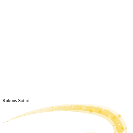
Rukous Soturi