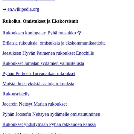
➥ en.wikipedia.org
Rukoilut, Omistukset ja Ekskorsismit
Rukouksen kuningatar: Pyhä ruusukko
🌹
Erilaisia rukouksia, omistuksia ja ekskommunikaatioita
Jeesuksen Hyvän Paimenen rukoukset Enochille
Rukoukset Jumalan sydämien valmistelusta
Pyhän Perheen Turvapaikan rukoukset
Muista ilmestyksistä saatuja rukouksia
Rukousristeily
Jacarein Neitsyt Marian rukoukset
Pyhän Joosefin Neitsyen sydämelle omistautuminen
Rukoukset yhdistymään Pyhän rakkauden kanssa