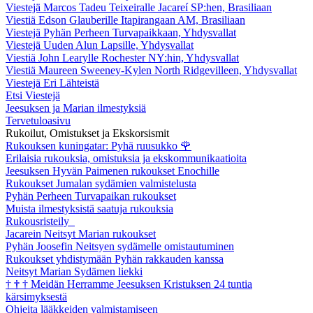
Viestejä Marcos Tadeu Teixeiralle Jacareí SP:hen, Brasiliaan
Viestiä Edson Glauberille Itapirangaan AM, Brasiliaan
Viestejä Pyhän Perheen Turvapaikkaan, Yhdysvallat
Viestejä Uuden Alun Lapsille, Yhdysvallat
Viestiä John Learylle Rochester NY:hin, Yhdysvallat
Viestiä Maureen Sweeney-Kylen North Ridgevilleen, Yhdysvallat
Viestejä Eri Lähteistä
Etsi Viestejä
Jeesuksen ja Marian ilmestyksiä
Tervetuloasivu
Rukoilut, Omistukset ja Ekskorsismit
Rukouksen kuningatar: Pyhä ruusukko
🌹
Erilaisia rukouksia, omistuksia ja ekskommunikaatioita
Jeesuksen Hyvän Paimenen rukoukset Enochille
Rukoukset Jumalan sydämien valmistelusta
Pyhän Perheen Turvapaikan rukoukset
Muista ilmestyksistä saatuja rukouksia
Rukousristeily
Jacarein Neitsyt Marian rukoukset
Pyhän Joosefin Neitsyen sydämelle omistautuminen
Rukoukset yhdistymään Pyhän rakkauden kanssa
Neitsyt Marian Sydämen liekki
†
†
†
Meidän Herramme Jeesuksen Kristuksen 24 tuntia
kärsimyksestä
Ohjeita lääkkeiden valmistamiseen