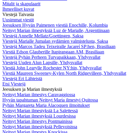
Mitalit ja skapulaarit
Ihmeelliset kuvat
Viestejä Taivasta
Uusimmat viestit
Jeesuksen Hyvän Paimenen viestiä Enochille, Kolumbia
Neitsyt Marian ilmestyksiä Luz de Marialle, Argentiinaan
Viestejä Annelle Mellatz/Goettingen, Saksa
Viestejä Marialle Jumalan sydämien valmistelusta, Saksa
Viestejä Marcos Tadeu Teixeiralle Jacareí SP:hen, Brasiliaan
Viestiä Edson Glauberille Itapirangaan AM, Brasiliaan
Viestejä Pyhän Perheen Turvapaikkaan, Yhdysvallat
Viestejä Uuden Alun Lapsille, Yhdysvallat
Viestiä John Learylle Rochester NY:hin, Yhdysvallat
Viestiä Maureen Sweeney-Kylen North Ridgevilleen, Yhdysvallat
Viestejä Eri Lähteistä
Etsi Viestejä
Jeesuksen ja Marian ilmestyksiä
Neitsyt Marian ilmestys Caravaggiossa
Hyvän tapahtuman Neitsyt Maria ilmestyi Quitossa
Pyhän Margareta Maria Alacoquen ilmoitukset
Neitsyt Marian ilmestyksiä La Salettessä
Neitsyt Marian ilmestyksiä Lourdesissa
Neitsyt Marian ilmestys Pontmainissa
Neitsyt Marian ilmestyksiä Pellevoisissa
Neitsyt Marian ilmestys Knockissa