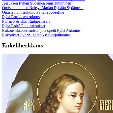
Jeesuksen Pyhän Sydämen omistautuminen
Omistautuminen Neitsyt Marian Pyhään Sydämeen
Omistautumisrukoilu Pyhälle Joosefille
Pyhä Patrikksen rukous
Pyhän Patrickin Rintapanssari
Pyhä Padré Pion rukoukset
Rukous eksoorsismista, jota opetti Pyhä Antonius
Rukoukset Pyhän Ignatiuksen kirjoittamina
Enkeliherkkaus