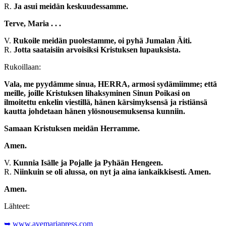
R.
Ja asui meidän keskuudessamme.
Terve, Maria . . .
V.
Rukoile meidän puolestamme, oi pyhä Jumalan Äiti.
R.
Jotta saataisiin arvoisiksi Kristuksen lupauksista.
Rukoillaan:
Vala, me pyydämme sinua, HERRA, armosi sydämiimme; että
meille, joille Kristuksen lihaksyminen Sinun Poikasi on
ilmoitettu enkelin viestillä, hänen kärsimyksensä ja ristiänsä
kautta johdetaan hänen ylösnousemuksensa kunniin.
Samaan Kristuksen meidän Herramme.
Amen.
V.
Kunnia Isälle ja Pojalle ja Pyhään Hengeen.
R.
Niinkuin se oli alussa, on nyt ja aina iankaikkisesti. Amen.
Amen.
Lähteet:
➥ www.avemariapress.com