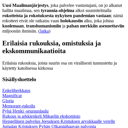
Uusi Maailmanjärjestys
, joka palvelee vastustajani, on jo alkanut
hallita maailmaa, sen
tyrannia-ohjelma
alkoi suunnitelmalla
rokotteista ja rokotuksesta nykyisen pandemian vastaan
; nämä
rokotteet eivät ole ratkaisu vaan
holokaustin
alku, joka johtaa
kuolemaan
,
transhumanismiin
ja
pahan merkkiin asennettaviin
miljooniin ihmisiin. (
Jatka
)
Erilaisia rukouksia, omistuksia ja
ekskommunikaatioita
Erilaisia rukouksia, joista suurin osa on virallisesti tunnustettu ja
käytetty katolisessa kirkossa
Sisällysluettelo
Enkeliherkkaus
Magnificat
Gloria
Memorare-rukoilu
Pyhä Henki -seurauslaulu
Rukous ja arkkienkeli Mikaelin ekskomisio
Hengellinen palvelus Jeesuksen Kristuksen arvokkaalle verelle
Jumalan Kristuksen Pyhän Olkapäähaavan palvonta