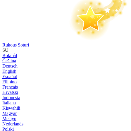
Rukous Soturi
SU
Bokmål
Čeština
Deutsch
English
Español
Filipino
Français
Hrvatski
Indonesia
Italiana
Kiswahili
Magyar
Melayu
Nederlands
Polski