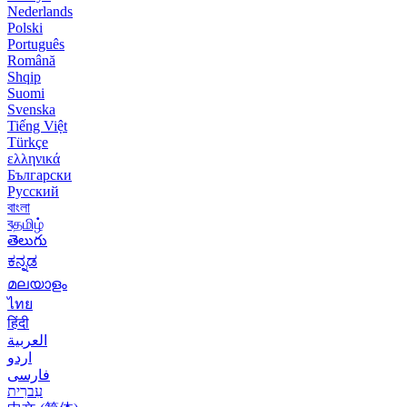
Nederlands
Polski
Português
Română
Shqip
Suomi
Svenska
Tiếng Việt
Türkçe
ελληνικά
Български
Русский
বাংলা
বதமிழ்
తెలుగు
ಕನ್ನಡ
മലയാളം
ไทย
हिंदी
العربية
اردو
فارسی
עִברִית