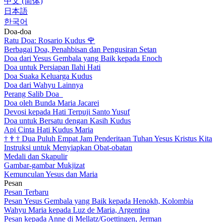
中文 (简体)
日本語
한국어
Doa-doa
Ratu Doa: Rosario Kudus
🌹
Berbagai Doa, Penahbisan dan Pengusiran Setan
Doa dari Yesus Gembala yang Baik kepada Enoch
Doa untuk Persiapan Ilahi Hati
Doa Suaka Keluarga Kudus
Doa dari Wahyu Lainnya
Perang Salib Doa
Doa oleh Bunda Maria Jacarei
Devosi kepada Hati Terpuji Santo Yusuf
Doa untuk Bersatu dengan Kasih Kudus
Api Cinta Hati Kudus Maria
†
†
†
Dua Puluh Empat Jam Penderitaan Tuhan Yesus Kristus Kita
Instruksi untuk Menyiapkan Obat-obatan
Medali dan Skapulir
Gambar-gambar Mukjizat
Kemunculan Yesus dan Maria
Pesan
Pesan Terbaru
Pesan Yesus Gembala yang Baik kepada Henokh, Kolombia
Wahyu Maria kepada Luz de Maria, Argentina
Pesan kepada Anne di Mellatz/Goettingen, Jerman