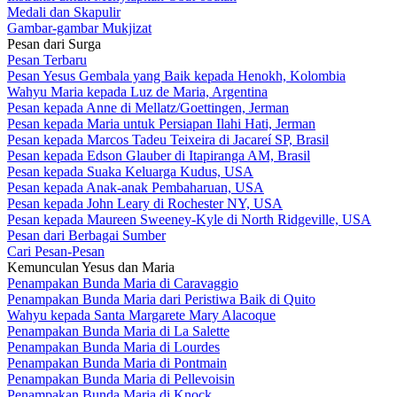
Medali dan Skapulir
Gambar-gambar Mukjizat
Pesan dari Surga
Pesan Terbaru
Pesan Yesus Gembala yang Baik kepada Henokh, Kolombia
Wahyu Maria kepada Luz de Maria, Argentina
Pesan kepada Anne di Mellatz/Goettingen, Jerman
Pesan kepada Maria untuk Persiapan Ilahi Hati, Jerman
Pesan kepada Marcos Tadeu Teixeira di Jacareí SP, Brasil
Pesan kepada Edson Glauber di Itapiranga AM, Brasil
Pesan kepada Suaka Keluarga Kudus, USA
Pesan kepada Anak-anak Pembaharuan, USA
Pesan kepada John Leary di Rochester NY, USA
Pesan kepada Maureen Sweeney-Kyle di North Ridgeville, USA
Pesan dari Berbagai Sumber
Cari Pesan-Pesan
Kemunculan Yesus dan Maria
Penampakan Bunda Maria di Caravaggio
Penampakan Bunda Maria dari Peristiwa Baik di Quito
Wahyu kepada Santa Margarete Mary Alacoque
Penampakan Bunda Maria di La Salette
Penampakan Bunda Maria di Lourdes
Penampakan Bunda Maria di Pontmain
Penampakan Bunda Maria di Pellevoisin
Penampakan Bunda Maria di Knock