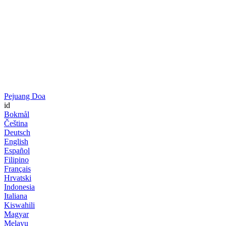
Pejuang Doa
id
Bokmål
Čeština
Deutsch
English
Español
Filipino
Français
Hrvatski
Indonesia
Italiana
Kiswahili
Magyar
Melayu