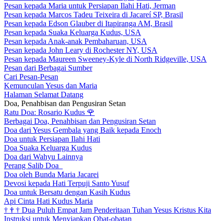
Pesan kepada Maria untuk Persiapan Ilahi Hati, Jerman
Pesan kepada Marcos Tadeu Teixeira di Jacareí SP, Brasil
Pesan kepada Edson Glauber di Itapiranga AM, Brasil
Pesan kepada Suaka Keluarga Kudus, USA
Pesan kepada Anak-anak Pembaharuan, USA
Pesan kepada John Leary di Rochester NY, USA
Pesan kepada Maureen Sweeney-Kyle di North Ridgeville, USA
Pesan dari Berbagai Sumber
Cari Pesan-Pesan
Kemunculan Yesus dan Maria
Halaman Selamat Datang
Doa, Penahbisan dan Pengusiran Setan
Ratu Doa: Rosario Kudus
🌹
Berbagai Doa, Penahbisan dan Pengusiran Setan
Doa dari Yesus Gembala yang Baik kepada Enoch
Doa untuk Persiapan Ilahi Hati
Doa Suaka Keluarga Kudus
Doa dari Wahyu Lainnya
Perang Salib Doa
Doa oleh Bunda Maria Jacarei
Devosi kepada Hati Terpuji Santo Yusuf
Doa untuk Bersatu dengan Kasih Kudus
Api Cinta Hati Kudus Maria
†
†
†
Dua Puluh Empat Jam Penderitaan Tuhan Yesus Kristus Kita
Instruksi untuk Menyiapkan Obat-obatan