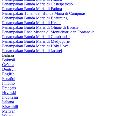
Penampakan Bunda Maria di Castelpetroso
Penampakan Bunda Maria di Fatima
Penampakan Tuhan dan Bunda Maria di Campinas
Penampakan Bunda Maria di Beauraing
Penampakan Bunda Maria di Heede
Penampakan Bunda Maria di Ghiaie di Bonate
Penampakan Rosa Mistica di Montichiari dan Fontanelle
Penampakan Bunda Maria di Garabandal
Penampakan Bunda Maria di Medjugorje
Penampakan Bunda Maria di Holy Love
Penampakan Bunda Maria di Jacarei
Bahasa
Bokmål
Čeština
Deutsch
English
Español
Filipino
Français
Hrvatski
Indonesia
Italiana
Kiswahili
Magyar
Melayu