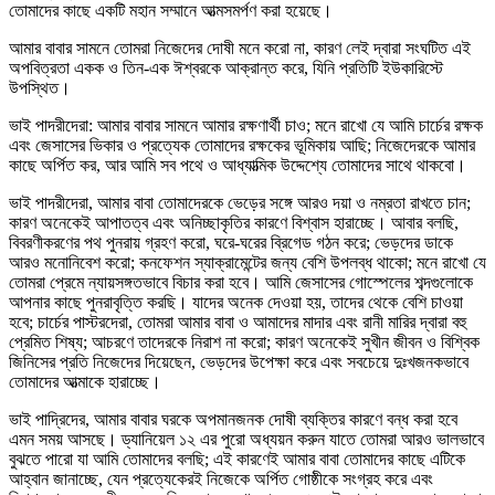
তোমাদের কাছে একটি মহান সম্মানে আত্মসমর্পণ করা হয়েছে।
আমার বাবার সামনে তোমরা নিজেদের দোষী মনে করো না, কারণ লেই দ্বারা সংঘটিত এই
অপবিত্রতা একক ও তিন-এক ঈশ্বরকে আক্রান্ত করে, যিনি প্রতিটি ইউকারিস্টে
উপস্থিত।
ভাই পাদরীদেরা: আমার বাবার সামনে আমার রক্ষণার্থী চাও; মনে রাখো যে আমি চার্চের রক্ষক
এবং জেসাসের ভিকার ও প্রত্যেক তোমাদের রক্ষকের ভূমিকায় আছি; নিজেদেরকে আমার
কাছে অর্পিত কর, আর আমি সব পথে ও আধ্যাত্মিক উদ্দেশ্যে তোমাদের সাথে থাকবো।
ভাই পাদরীদেরা, আমার বাবা তোমাদেরকে ভেড়ের সঙ্গে আরও দয়া ও নম্রতা রাখতে চান;
কারণ অনেকেই আপাতত্ব এবং অনিচ্ছাকৃতির কারণে বিশ্বাস হারাচ্ছে। আবার বলছি,
বিবরণীকরণের পথ পুনরায় গ্রহণ করো, ঘরে-ঘরের ব্রিগেড গঠন করে; ভেড়দের ডাকে
আরও মনোনিবেশ করো; কনফেশন স্যাক্রামেন্টের জন্য বেশি উপলব্ধ থাকো; মনে রাখো যে
তোমরা প্রেমে ন্যায়সঙ্গতভাবে বিচার করা হবে। আমি জেসাসের গোস্পেলের শব্দগুলোকে
আপনার কাছে পুনরাবৃত্তি করছি। যাদের অনেক দেওয়া হয়, তাদের থেকে বেশি চাওয়া
হবে; চার্চের পাস্টরদেরা, তোমরা আমার বাবা ও আমাদের মাদার এবং রানী মারির দ্বারা বহু
প্রেমিত শিষ্য; আচরণে তাদেরকে নিরাশ না করো; কারণ অনেকেই সুখীন জীবন ও বিশ্বিক
জিনিসের প্রতি নিজেদের দিয়েছেন, ভেড়দের উপেক্ষা করে এবং সবচেয়ে দুঃখজনকভাবে
তোমাদের আত্মাকে হারাচ্ছে।
ভাই পাদ্রিদের, আমার বাবার ঘরকে অপমানজনক দোষী ব্যক্তির কারণে বন্ধ করা হবে
এমন সময় আসছে। ড্যানিয়েল ১২ এর পুরো অধ্যয়ন করুন যাতে তোমরা আরও ভালভাবে
বুঝতে পারো যা আমি তোমাদের বলছি; এই কারণেই আমার বাবা তোমাদের কাছে এটিকে
আহ্বান জানাচ্ছে, যেন প্রত্যেকেরই নিজেকে অর্পিত গোষ্ঠীকে সংগ্রহ করে এবং