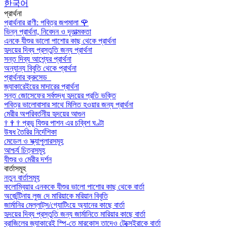
한국어
প্রার্থনা
প্রার্থনার রাণী: পবিত্র জপমালা
🌹
ভিন্ন প্রার্থনা, নিবেদন ও দূতাত্মকতা
এনকে যীশুর ভালো পাশোর কাছ থেকে প্রার্থনা
হৃদয়ের দিব্য প্রস্তুতি জন্য প্রার্থনা
সন্ত দিব্য আশ্র্যের প্রার্থনা
অন্যান্য বিবৃতি থেকে প্রার্থনা
প্রার্থনার ক্রুসেড
জ্যাকারেইয়ের মাদারের প্রার্থনা
সন্ত জোসেফের সর্বশুদ্ধ হৃদয়ের প্রতি ভক্তি
পবিত্র ভালোবাসার সাথে মিলিত হওয়ার জন্য প্রার্থনা
মেরীর অপরিবর্তনীয় হৃদয়ের আগুন
†
†
†
প্রভু যিশুর পাশন এর চব্বিশ ঘণ্টা
উষধ তৈরির নির্দেশিকা
মেডেল ও স্ক্যাপুলারসমূহ
আশ্চর্য চিত্রসমূহ
যীশুর ও মেরীর দর্শন
বার্তাসমূহ
নতুন বার্তাসমূহ
কলোম্বিয়ার এনককে যীশুর ভালো পাশোর কাছ থেকে বার্তা
অর্জেন্টিনায় লুজ দে মারিয়াকে মরিয়ান বিবৃতি
জার্মানির মেল্লাট্‌স/গ্যোটিংয়ে অ্যানের কাছে বার্তা
হৃদয়ের দিব্য প্রস্তুতি জন্য জার্মানিতে মারিয়ার কাছে বার্তা
ব্রাজিলের জ্যাকারেই স্পি-তে মারকোস তাদেও টেক্সেইরাকে বার্তা