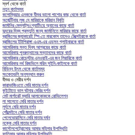
স্বর্গ থেকে বার্তা
নতুন বার্তাসমূহ
কলোম্বিয়ার এনককে যীশুর ভালো পাশোর কাছ থেকে বার্তা
অর্জেন্টিনায় লুজ দে মারিয়াকে মরিয়ান বিবৃতি
জার্মানির মেল্লাট্‌স/গ্যোটিংয়ে অ্যানের কাছে বার্তা
হৃদয়ের দিব্য প্রস্তুতি জন্য জার্মানিতে মারিয়ার কাছে বার্তা
ব্রাজিলের জ্যাকারেই স্পি-তে মারকোস তাদেও টেক্সেইরাকে বার্তা
ব্রাজিলের ইটাপিরাঙ্গা এএম-এর এডসন গ্লাউবারকে বার্তা
আমেরিকায় সন্ত দিব্য আশ্রয়ের কাছে বার্তা
আমেরিকায় পুনরুত্থানের সন্তানদের কাছে বার্তা
আমেরিকার রোচেস্টার এনওয়াই-এর জন লিয়ারিকে বার্তা
আমেরিকার নর্থ রিজভিলে মরিন সুইনি-কাইলকে বার্তা
বিভিন্ন উৎস থেকে বার্তাসমূহ
সংকেতগুলি অনুসন্ধান করুন
যীশুর ও মেরীর দর্শন
কারাভাজিওতে মেরি মাতার দর্শন
কুইটোতে ভাল ঘটনার মেরির দর্শন
সেন্ট মার্গারেট ম্যারি আলাকোককে রোভিলেশন
লা সালেতে মেরি মাতার দর্শন
লুর্দসে মেরি মাতার দর্শন
পোঁত্মেইনে মেরি মাতার দর্শন
পেলেভোয়াসিনে মেরি মাতার দর্ষন
নক্কে মেরি মাতার দর্শন
কাস্টেলপেট্রোসোয় আমার মহিলার উপস্থিতি
ফাতিমায় আমার মহিলার উপস্থিতি