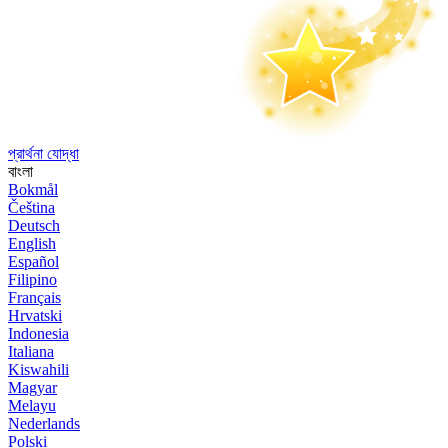
প্রার্থনা যোদ্ধা
বাংলা
Bokmål
Čeština
Deutsch
English
Español
Filipino
Français
Hrvatski
Indonesia
Italiana
Kiswahili
Magyar
Melayu
Nederlands
Polski