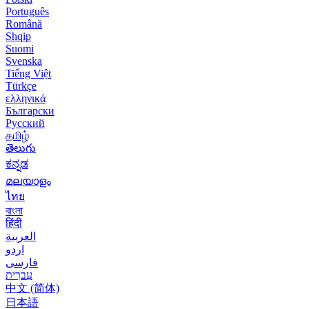
Português
Română
Shqip
Suomi
Svenska
Tiếng Việt
Türkçe
ελληνικά
Български
Русский
தமிழ்
తెలుగు
ಕನ್ನಡ
മലയാളം
ไทย
বাংলা
हिंदी
العربية
اردو
فارسی
עִברִית
中文 (简体)
日本語