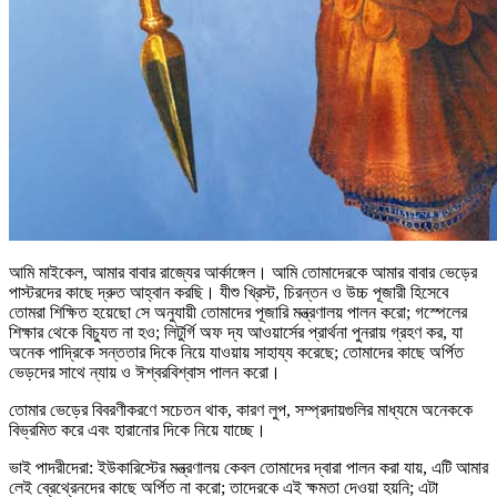
আমি মাইকেল, আমার বাবার রাজ্যের আর্কাঙ্গেল। আমি তোমাদেরকে আমার বাবার ভেড়ের
পাস্টরদের কাছে দ্রুত আহ্বান করছি। যীশু খ্রিস্ট, চিরন্তন ও উচ্চ পূজারী হিসেবে
তোমরা শিক্ষিত হয়েছো সে অনুযায়ী তোমাদের পূজারি মন্ত্রণালয় পালন করো; গস্পেলের
শিক্ষার থেকে বিচ্যুত না হও; লিটুর্গি অফ দ্য আওয়ার্সের প্রার্থনা পুনরায় গ্রহণ কর, যা
অনেক পাদ্রিকে সন্ততার দিকে নিয়ে যাওয়ায় সাহায্য করেছে; তোমাদের কাছে অর্পিত
ভেড়দের সাথে ন্যায় ও ঈশ্বরবিশ্বাস পালন করো।
তোমার ভেড়ের বিবরণীকরণে সচেতন থাক, কারণ লুপ, সম্প্রদায়গুলির মাধ্যমে অনেককে
বিভ্রমিত করে এবং হারানোর দিকে নিয়ে যাচ্ছে।
ভাই পাদরীদেরা: ইউকারিস্টের মন্ত্রণালয় কেবল তোমাদের দ্বারা পালন করা যায়, এটি আমার
লেই ব্রেথ্রেনদের কাছে অর্পিত না করো; তাদেরকে এই ক্ষমতা দেওয়া হয়নি; এটা