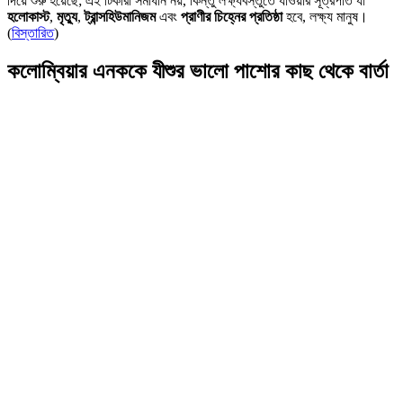
দিয়ে শুরু হয়েছে; এই টিকারা সমাধান নয়, কিন্তু লক্ষ্যবস্তুতে যাওয়ার সূত্রপাত যা
হলোকাস্ট
,
মৃত্যু
,
ট্রান্সহিউমানিজম
এবং
প্রাণীর চিহ্নের প্রতিষ্ঠা
হবে, লক্ষ্য মানুষ।
(
বিস্তারিত
)
কলোম্বিয়ার এনককে যীশুর ভালো পাশোর কাছ থেকে বার্তা