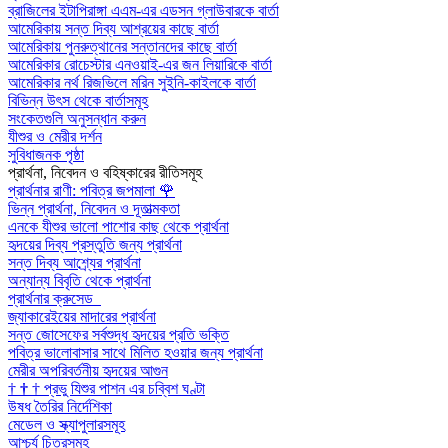
ব্রাজিলের ইটাপিরাঙ্গা এএম-এর এডসন গ্লাউবারকে বার্তা
আমেরিকায় সন্ত দিব্য আশ্রয়ের কাছে বার্তা
আমেরিকায় পুনরুত্থানের সন্তানদের কাছে বার্তা
আমেরিকার রোচেস্টার এনওয়াই-এর জন লিয়ারিকে বার্তা
আমেরিকার নর্থ রিজভিলে মরিন সুইনি-কাইলকে বার্তা
বিভিন্ন উৎস থেকে বার্তাসমূহ
সংকেতগুলি অনুসন্ধান করুন
যীশুর ও মেরীর দর্শন
সুবিধাজনক পৃষ্ঠা
প্রার্থনা, নিবেদন ও বহিষ্কারের রীতিসমূহ
প্রার্থনার রাণী: পবিত্র জপমালা
🌹
ভিন্ন প্রার্থনা, নিবেদন ও দূতাত্মকতা
এনকে যীশুর ভালো পাশোর কাছ থেকে প্রার্থনা
হৃদয়ের দিব্য প্রস্তুতি জন্য প্রার্থনা
সন্ত দিব্য আশ্র্যের প্রার্থনা
অন্যান্য বিবৃতি থেকে প্রার্থনা
প্রার্থনার ক্রুসেড
জ্যাকারেইয়ের মাদারের প্রার্থনা
সন্ত জোসেফের সর্বশুদ্ধ হৃদয়ের প্রতি ভক্তি
পবিত্র ভালোবাসার সাথে মিলিত হওয়ার জন্য প্রার্থনা
মেরীর অপরিবর্তনীয় হৃদয়ের আগুন
†
†
†
প্রভু যিশুর পাশন এর চব্বিশ ঘণ্টা
উষধ তৈরির নির্দেশিকা
মেডেল ও স্ক্যাপুলারসমূহ
আশ্চর্য চিত্রসমূহ