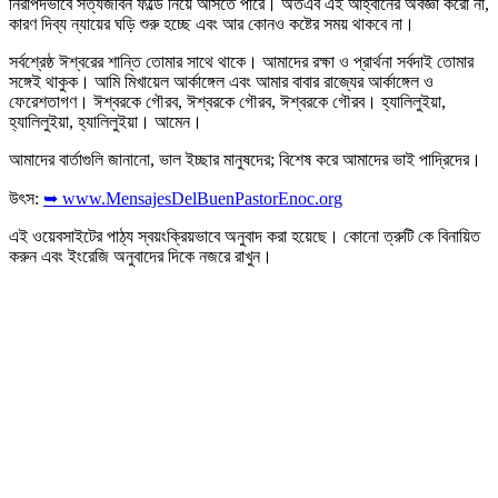
নিরাপদভাবে সত্যজীবন ফল্ডে নিয়ে আসতে পারে। অতএব এই আহ্বানের অবজ্ঞা করো না,
কারণ দিব্য ন্যায়ের ঘড়ি শুরু হচ্ছে এবং আর কোনও কষ্টের সময় থাকবে না।
সর্বশ্রেষ্ঠ ঈশ্বরের শান্তি তোমার সাথে থাকে। আমাদের রক্ষা ও প্রার্থনা সর্বদাই তোমার
সঙ্গেই থাকুক। আমি মিখায়েল আর্কাঙ্গেল এবং আমার বাবার রাজ্যের আর্কাঙ্গেল ও
ফেরেশতাগণ। ঈশ্বরকে গৌরব, ঈশ্বরকে গৌরব, ঈশ্বরকে গৌরব। হ্যালিলুইয়া,
হ্যালিলুইয়া, হ্যালিলুইয়া। আমেন।
আমাদের বার্তাগুলি জানানো, ভাল ইচ্ছার মানুষদের; বিশেষ করে আমাদের ভাই পাদ্রিদের।
উৎস:
➥ www.MensajesDelBuenPastorEnoc.org
এই ওয়েবসাইটের পাঠ্য স্বয়ংক্রিয়ভাবে অনুবাদ করা হয়েছে। কোনো ত্রুটি কে বিনায়িত
করুন এবং ইংরেজি অনুবাদের দিকে নজরে রাখুন।