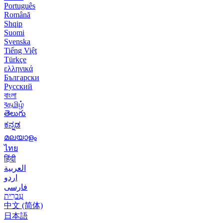
Português
Română
Shqip
Suomi
Svenska
Tiếng Việt
Türkçe
ελληνικά
Български
Русский
বাংলা
বதமிழ்
తెలుగు
ಕನ್ನಡ
മലയാളം
ไทย
हिंदी
العربية
اردو
فارسی
עִברִית
中文 (简体)
日本語