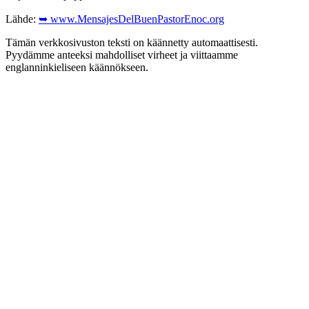
Lähde:
➥ www.MensajesDelBuenPastorEnoc.org
Tämän verkkosivuston teksti on käännetty automaattisesti.
Pyydämme anteeksi mahdolliset virheet ja viittaamme
englanninkieliseen käännökseen.