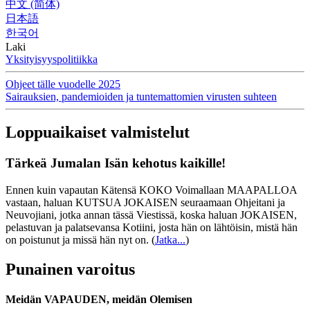
中文 (简体)
日本語
한국어
Laki
Yksityisyyspolitiikka
Ohjeet tälle vuodelle 2025
Sairauksien, pandemioiden ja tuntemattomien virusten suhteen
Loppuaikaiset valmistelut
Tärkeä Jumalan Isän kehotus kaikille!
Ennen kuin vapautan Kätensä KOKO Voimallaan MAAPALLOA
vastaan, haluan KUTSUA JOKAISEN seuraamaan Ohjeitani ja
Neuvojiani, jotka annan tässä Viestissä, koska haluan JOKAISEN,
pelastuvan ja palatsevansa Kotiini, josta hän on lähtöisin, mistä hän
on poistunut ja missä hän nyt on.
(
Jatka...
)
Punainen varoitus
Meidän VAPAUDEN, meidän Olemisen