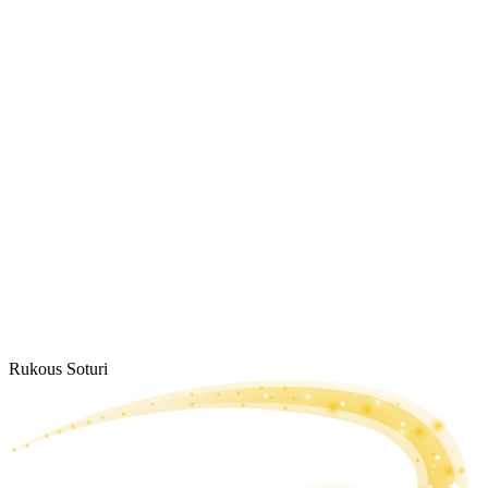
Rukous Soturi