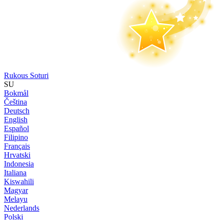
Rukous Soturi
SU
Bokmål
Čeština
Deutsch
English
Español
Filipino
Français
Hrvatski
Indonesia
Italiana
Kiswahili
Magyar
Melayu
Nederlands
Polski