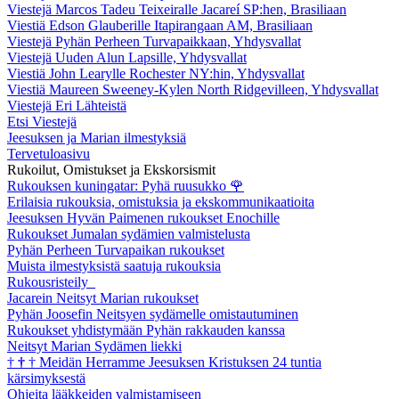
Viestejä Marcos Tadeu Teixeiralle Jacareí SP:hen, Brasiliaan
Viestiä Edson Glauberille Itapirangaan AM, Brasiliaan
Viestejä Pyhän Perheen Turvapaikkaan, Yhdysvallat
Viestejä Uuden Alun Lapsille, Yhdysvallat
Viestiä John Learylle Rochester NY:hin, Yhdysvallat
Viestiä Maureen Sweeney-Kylen North Ridgevilleen, Yhdysvallat
Viestejä Eri Lähteistä
Etsi Viestejä
Jeesuksen ja Marian ilmestyksiä
Tervetuloasivu
Rukoilut, Omistukset ja Ekskorsismit
Rukouksen kuningatar: Pyhä ruusukko
🌹
Erilaisia rukouksia, omistuksia ja ekskommunikaatioita
Jeesuksen Hyvän Paimenen rukoukset Enochille
Rukoukset Jumalan sydämien valmistelusta
Pyhän Perheen Turvapaikan rukoukset
Muista ilmestyksistä saatuja rukouksia
Rukousristeily
Jacarein Neitsyt Marian rukoukset
Pyhän Joosefin Neitsyen sydämelle omistautuminen
Rukoukset yhdistymään Pyhän rakkauden kanssa
Neitsyt Marian Sydämen liekki
†
†
†
Meidän Herramme Jeesuksen Kristuksen 24 tuntia
kärsimyksestä
Ohjeita lääkkeiden valmistamiseen