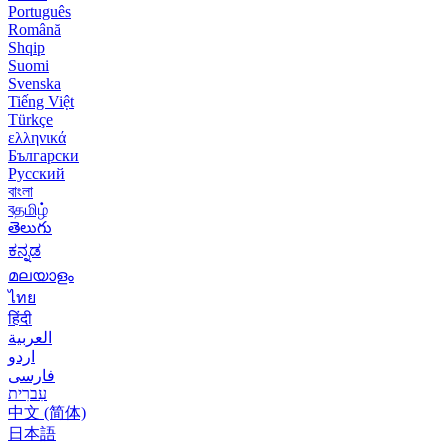
Português
Română
Shqip
Suomi
Svenska
Tiếng Việt
Türkçe
ελληνικά
Български
Русский
বাংলা
বதமிழ்
తెలుగు
ಕನ್ನಡ
മലയാളം
ไทย
हिंदी
العربية
اردو
فارسی
עִברִית
中文 (简体)
日本語