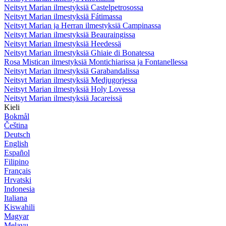
Neitsyt Marian ilmestyksiä Castelpetrosossa
Neitsyt Marian ilmestyksiä Fátimassa
Neitsyt Marian ja Herran ilmestyksiä Campinassa
Neitsyt Marian ilmestyksiä Beauraingissa
Neitsyt Marian ilmestyksiä Heedessä
Neitsyt Marian ilmestyksiä Ghiaie di Bonatessa
Rosa Mistican ilmestyksiä Montichiarissa ja Fontanellessa
Neitsyt Marian ilmestyksiä Garabandalissa
Neitsyt Marian ilmestyksiä Medjugorjessa
Neitsyt Marian ilmestyksiä Holy Lovessa
Neitsyt Marian ilmestyksiä Jacareissä
Kieli
Bokmål
Čeština
Deutsch
English
Español
Filipino
Français
Hrvatski
Indonesia
Italiana
Kiswahili
Magyar
Melayu