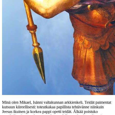
Minä olen Mikael, Isänni valtakunnan arkkienkeli. Teidät paimentat
kutsuun kiireellisesti: toteutkakaa papillista tehtävänne niinkuin
Jeesus ikuinen ja korkea pappi opetti teidät. Älkää poistuko