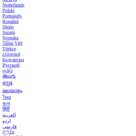
Nederlands
Polski
Português
Română
Shqip
Suomi
Svenska
Tiếng Việt
Türkçe
ελληνικά
Български
Русский
தமிழ்
తెలుగు
ಕನ್ನಡ
മലയാളം
ไทย
বাংলা
हिंदी
العربية
اردو
فارسی
עִברִית