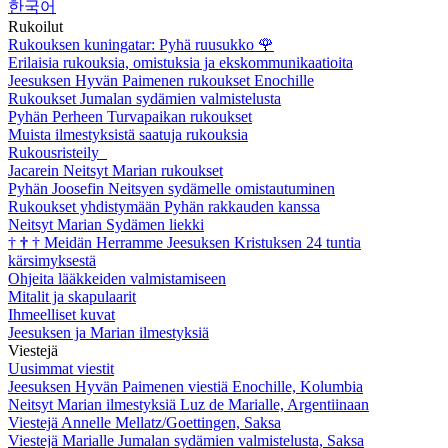
한국어
Rukoilut
Rukouksen kuningatar: Pyhä ruusukko
🌹
Erilaisia rukouksia, omistuksia ja ekskommunikaatioita
Jeesuksen Hyvän Paimenen rukoukset Enochille
Rukoukset Jumalan sydämien valmistelusta
Pyhän Perheen Turvapaikan rukoukset
Muista ilmestyksistä saatuja rukouksia
Rukousristeily
Jacarein Neitsyt Marian rukoukset
Pyhän Joosefin Neitsyen sydämelle omistautuminen
Rukoukset yhdistymään Pyhän rakkauden kanssa
Neitsyt Marian Sydämen liekki
†
†
†
Meidän Herramme Jeesuksen Kristuksen 24 tuntia
kärsimyksestä
Ohjeita lääkkeiden valmistamiseen
Mitalit ja skapulaarit
Ihmeelliset kuvat
Jeesuksen ja Marian ilmestyksiä
Viestejä
Uusimmat viestit
Jeesuksen Hyvän Paimenen viestiä Enochille, Kolumbia
Neitsyt Marian ilmestyksiä Luz de Marialle, Argentiinaan
Viestejä Annelle Mellatz/Goettingen, Saksa
Viestejä Marialle Jumalan sydämien valmistelusta, Saksa