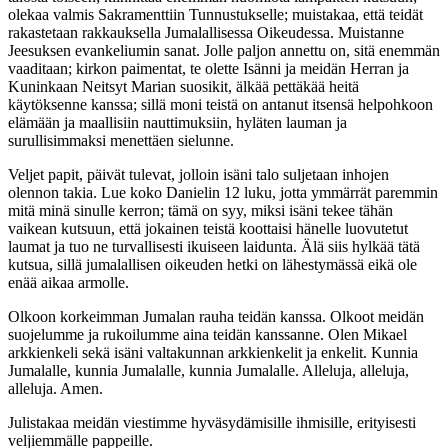
olekaa valmis Sakramenttiin Tunnustukselle; muistakaa, että teidät
rakastetaan rakkauksella Jumalallisessa Oikeudessa. Muistanne
Jeesuksen evankeliumin sanat. Jolle paljon annettu on, sitä enemmän
vaaditaan; kirkon paimentat, te olette Isänni ja meidän Herran ja
Kuninkaan Neitsyt Marian suosikit, älkää pettäkää heitä
käytöksenne kanssa; sillä moni teistä on antanut itsensä helpohkoon
elämään ja maallisiin nauttimuksiin, hyläten lauman ja
surullisimmaksi menettäen sielunne.
Veljet papit, päivät tulevat, jolloin isäni talo suljetaan inhojen
olennon takia. Lue koko Danielin 12 luku, jotta ymmärrät paremmin
mitä minä sinulle kerron; tämä on syy, miksi isäni tekee tähän
vaikean kutsuun, että jokainen teistä koottaisi hänelle luovutetut
laumat ja tuo ne turvallisesti ikuiseen laidunta. Älä siis hylkää tätä
kutsua, sillä jumalallisen oikeuden hetki on lähestymässä eikä ole
enää aikaa armolle.
Olkoon korkeimman Jumalan rauha teidän kanssa. Olkoot meidän
suojelumme ja rukoilumme aina teidän kanssanne. Olen Mikael
arkkienkeli sekä isäni valtakunnan arkkienkelit ja enkelit. Kunnia
Jumalalle, kunnia Jumalalle, kunnia Jumalalle. Alleluja, alleluja,
alleluja. Amen.
Julistakaa meidän viestimme hyväsydämisille ihmisille, erityisesti
veljiemmälle pappeille.