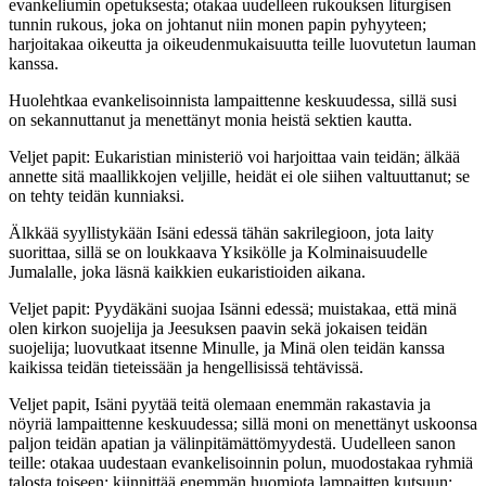
evankeliumin opetuksesta; otakaa uudelleen rukouksen liturgisen
tunnin rukous, joka on johtanut niin monen papin pyhyyteen;
harjoitakaa oikeutta ja oikeudenmukaisuutta teille luovutetun lauman
kanssa.
Huolehtkaa evankelisoinnista lampaittenne keskuudessa, sillä susi
on sekannuttanut ja menettänyt monia heistä sektien kautta.
Veljet papit: Eukaristian ministeriö voi harjoittaa vain teidän; älkää
annette sitä maallikkojen veljille, heidät ei ole siihen valtuuttanut; se
on tehty teidän kunniaksi.
Älkkää syyllistykään Isäni edessä tähän sakrilegioon, jota laity
suorittaa, sillä se on loukkaava Yksikölle ja Kolminaisuudelle
Jumalalle, joka läsnä kaikkien eukaristioiden aikana.
Veljet papit: Pyydäkäni suojaa Isänni edessä; muistakaa, että minä
olen kirkon suojelija ja Jeesuksen paavin sekä jokaisen teidän
suojelija; luovutkaat itsenne Minulle, ja Minä olen teidän kanssa
kaikissa teidän tieteissään ja hengellisissä tehtävissä.
Veljet papit, Isäni pyytää teitä olemaan enemmän rakastavia ja
nöyriä lampaittenne keskuudessa; sillä moni on menettänyt uskoonsa
paljon teidän apatian ja välinpitämättömyydestä. Uudelleen sanon
teille: otakaa uudestaan evankelisoinnin polun, muodostakaa ryhmiä
talosta toiseen; kiinnittää enemmän huomiota lampaitten kutsuun;