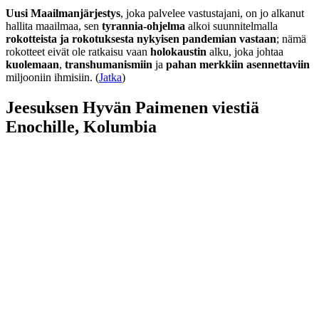
Uusi Maailmanjärjestys
, joka palvelee vastustajani, on jo alkanut
hallita maailmaa, sen
tyrannia-ohjelma
alkoi suunnitelmalla
rokotteista ja rokotuksesta nykyisen pandemian vastaan
; nämä
rokotteet eivät ole ratkaisu vaan
holokaustin
alku, joka johtaa
kuolemaan
,
transhumanismiin
ja
pahan merkkiin asennettaviin
miljooniin ihmisiin. (
Jatka
)
Jeesuksen Hyvän Paimenen viestiä
Enochille, Kolumbia