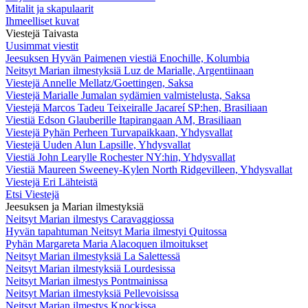
Mitalit ja skapulaarit
Ihmeelliset kuvat
Viestejä Taivasta
Uusimmat viestit
Jeesuksen Hyvän Paimenen viestiä Enochille, Kolumbia
Neitsyt Marian ilmestyksiä Luz de Marialle, Argentiinaan
Viestejä Annelle Mellatz/Goettingen, Saksa
Viestejä Marialle Jumalan sydämien valmistelusta, Saksa
Viestejä Marcos Tadeu Teixeiralle Jacareí SP:hen, Brasiliaan
Viestiä Edson Glauberille Itapirangaan AM, Brasiliaan
Viestejä Pyhän Perheen Turvapaikkaan, Yhdysvallat
Viestejä Uuden Alun Lapsille, Yhdysvallat
Viestiä John Learylle Rochester NY:hin, Yhdysvallat
Viestiä Maureen Sweeney-Kylen North Ridgevilleen, Yhdysvallat
Viestejä Eri Lähteistä
Etsi Viestejä
Jeesuksen ja Marian ilmestyksiä
Neitsyt Marian ilmestys Caravaggiossa
Hyvän tapahtuman Neitsyt Maria ilmestyi Quitossa
Pyhän Margareta Maria Alacoquen ilmoitukset
Neitsyt Marian ilmestyksiä La Salettessä
Neitsyt Marian ilmestyksiä Lourdesissa
Neitsyt Marian ilmestys Pontmainissa
Neitsyt Marian ilmestyksiä Pellevoisissa
Neitsyt Marian ilmestys Knockissa