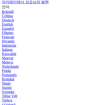
자카레이에서 성모님의 발현
언어
Bokmål
Čeština
Deutsch
English
Español
Filipino
Français
Hrvatski
Indonesia
Italiana
Kiswahili
Magyar
Melayu
Nederlands
Polski
Português
Română
Shqip
Suomi
Svenska
Tiếng Việt
Türkçe
ελληνικά