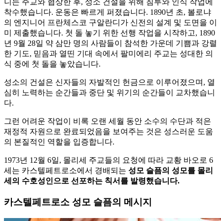
니는 주교와 협상한 후, 성소 건설을 위해 침투와 인식 작업에
착수했습니다. 운동은 빠르게 퍼졌습니다. 1890년 초, 볼로냐
의 엔지니어 프란체스코 구알란디가 신전의 설계 및 도면을 이
미 제출했습니다. 첫 돌 놓기 위한 선행 작업을 시작하고, 1890
년 9월 28일 약 삼만 명의 사람들이 참석한 가운데 기쁨과 강렬
한 기도, 믿음과 열띤 기대 속에서 팔미에리 주교는 성대한 의
식 중에 첫 돌을 놓았습니다.
성소의 건설은 신자들의 자발적인 헌금으로 이루어졌으며, 열
심히 노력하는 순간들과 중단 및 위기의 순간들이 교차했습니
다.
그런 어려운 작업이 비록 오랜 세월 동안 소수의 수단과 적은
재정적 자원으로 완료되었음을 보여주는 것은 성스러운 도움
의 본질적인 역할을 입증합니다.
1973년 12월 6일, 몰리세 주교들의 요청에 따라 교황 바오로 6
세는 카스텔페트로소에서 경배되는
성모 슬픔의 성모를 몰리
세의 수호성인으로 선포하는 칙서를 발령했습니다.
카스텔페트로소 성모 슬픔의 메시지