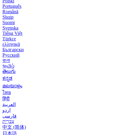
Polski
Português
Română
Shqip
Suomi
Svenska
Tiếng Việt
Türkçe
ελληνικά
Български
Русский
বাংলা
বதமிழ்
తెలుగు
ಕನ್ನಡ
മലയാളം
ไทย
हिंदी
العربية
اردو
فارسی
עִברִית
中文 (简体)
日本語