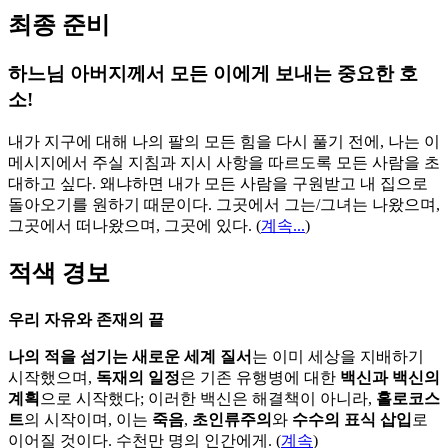
최종 준비
하느님 아버지께서 모든 이에게 보내는 중요한 호
소!
내가 지구에 대해 나의 팔의 모든 힘을 다시 풀기 전에, 나는 이
메시지에서 주실 지침과 지시 사항을 따르도록 모든 사람을 초
대하고 싶다. 왜냐하면 내가 모든 사람을 구원받고 내 집으로
돌아오기를 원하기 때문이다. 그곳에서 그는/그녀는 나왔으며,
그곳에서 떠나왔으며, 그곳에 있다.
(
계속...
)
적색 경보
우리 자유와 존재의 끝
나의 적을 섬기는 새로운 세계 질서
는 이미 세상을 지배하기
시작했으며,
독재의 일정
은 기존 유행병에 대한
백신과 백신의
계획
으로 시작했다; 이러한 백신은 해결책이 아니라,
홀로코스
트
의 시작이며, 이는
죽음
,
초인류주의
와
수수의 표식 삽입
로
이어질 것이다. 수천만 명의 인간에게. (
계속
)