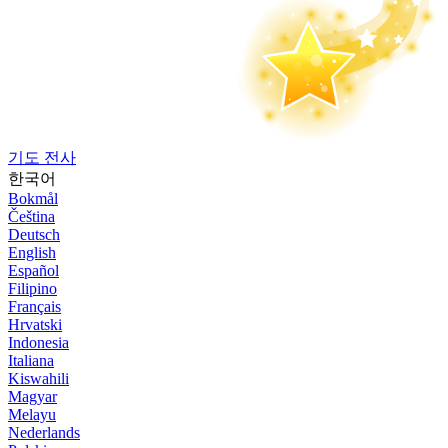
기도 전사
한국어
Bokmål
Čeština
Deutsch
English
Español
Filipino
Français
Hrvatski
Indonesia
Italiana
Kiswahili
Magyar
Melayu
Nederlands