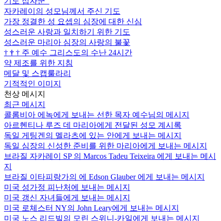
기도 십자군
자카레이의 성모님께서 주신 기도
가장 정결한 성 요셉의 심장에 대한 신심
성스러운 사랑과 일치하기 위한 기도
성스러운 마리아 심장의 사랑의 불꽃
†
†
†
주 예수 그리스도의 수난 24시간
약 제조를 위한 지침
메달 및 스캡룰라리
기적적인 이미지
천상 메시지
최근 메시지
콜롬비아 에녹에게 보내는 선한 목자 예수님의 메시지
아르헨티나 루즈 데 마리아에게 전달된 성모 계시록
독일 게팅겐의 멜라츠에 있는 안에게 보내는 메시지
독일 심장의 신성한 준비를 위한 마리아에게 보내는 메시지
브라질 자카레이 SP 의 Marcos Tadeu Teixeira 에게 보내는 메시
지
브라질 이타피랑가의 에 Edson Glauber 에게 보내는 메시지
미국 성가정 피난처에 보내는 메시지
미국 갱신 자녀들에게 보내는 메시지
미국 로체스터 NY의 John Leary에게 보내는 메시지
미국 노스 리드빌의 모린 스위니-카일에게 보내는 메시지