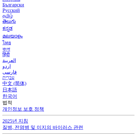
Български
Русский
தமிழ்
తెలుగు
ಕನ್ನಡ
മലയാളം
ไทย
বাংলা
हिंदी
العربية
اردو
فارسی
עִברִית
中文 (简体)
日本語
한국어
법적
개인정보 보호 정책
2025년 지침
질병, 전염병 및 미지의 바이러스 관련