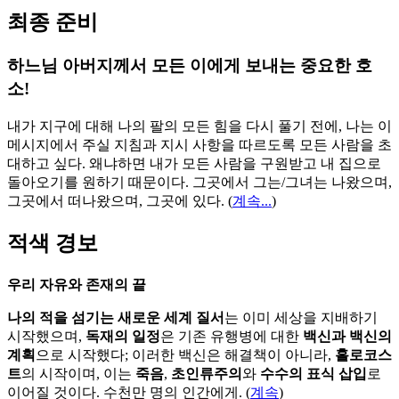
최종 준비
하느님 아버지께서 모든 이에게 보내는 중요한 호
소!
내가 지구에 대해 나의 팔의 모든 힘을 다시 풀기 전에, 나는 이
메시지에서 주실 지침과 지시 사항을 따르도록 모든 사람을 초
대하고 싶다. 왜냐하면 내가 모든 사람을 구원받고 내 집으로
돌아오기를 원하기 때문이다. 그곳에서 그는/그녀는 나왔으며,
그곳에서 떠나왔으며, 그곳에 있다.
(
계속...
)
적색 경보
우리 자유와 존재의 끝
나의 적을 섬기는 새로운 세계 질서
는 이미 세상을 지배하기
시작했으며,
독재의 일정
은 기존 유행병에 대한
백신과 백신의
계획
으로 시작했다; 이러한 백신은 해결책이 아니라,
홀로코스
트
의 시작이며, 이는
죽음
,
초인류주의
와
수수의 표식 삽입
로
이어질 것이다. 수천만 명의 인간에게. (
계속
)