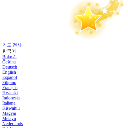
기도 전사
한국어
Bokmål
Čeština
Deutsch
English
Español
Filipino
Français
Hrvatski
Indonesia
Italiana
Kiswahili
Magyar
Melayu
Nederlands