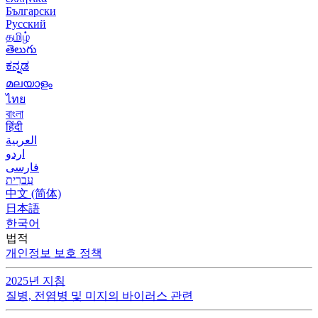
Български
Русский
தமிழ்
తెలుగు
ಕನ್ನಡ
മലയാളം
ไทย
বাংলা
हिंदी
العربية
اردو
فارسی
עִברִית
中文 (简体)
日本語
한국어
법적
개인정보 보호 정책
2025년 지침
질병, 전염병 및 미지의 바이러스 관련