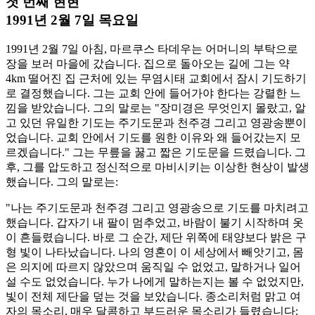
첫 번째 현현
1991년 2월 7일 목요일
1991년 2월 7일 아침, 마르쿠스 타데우는 어머니의 부탁으로
장을 보러 마을에 갔습니다. 집으로 돌아오는 길에 그는 약
4km 떨어진 집 근처에 있는 무염시태 교회에서 잠시 기도하기
로 결정했습니다. 그는 교회 안에 들어가야 한다는 강렬한 느
낌을 받았습니다. 그의 말로는 "장미경은 무엇인지 몰랐고, 알
고 있던 유일한 기도는 주기도문과 천주경 그리고 영광송뿐이
었습니다. 교회 안에서 기도를 원한 이유와 왜 들어갔는지 모
르겠습니다." 그는 무릎을 꿇고 짧은 기도문을 드렸습니다. 그
후, 그를 압도하고 정신적으로 마비시키는 이상한 현상이 발생
했습니다. 그의 말로는:
"나는 주기도문과 천주경 그리고 영광송으로 기도를 마치려고
했습니다. 갑자기 내 팔이 멈추었고, 바람이 불기 시작하며 옷
이 흔들렸습니다. 바로 그 순간, 제단 위쪽에 태양보다 밝은 구
형 빛이 나타났습니다. 나의 영혼이 이 세상에서 빼앗기고, 몸
은 의지에 따르지 않았으며 움직일 수 없었고, 말하거나 일어
설 수도 없었습니다. 누가 나에게 말하는지는 볼 수 없었지만,
빛이 전체 제단을 덮는 것을 보았습니다. 종소리처럼 맑고 여
자의 목소리, 매우 달콤하고 부드러운 목소리가 들렸습니다: