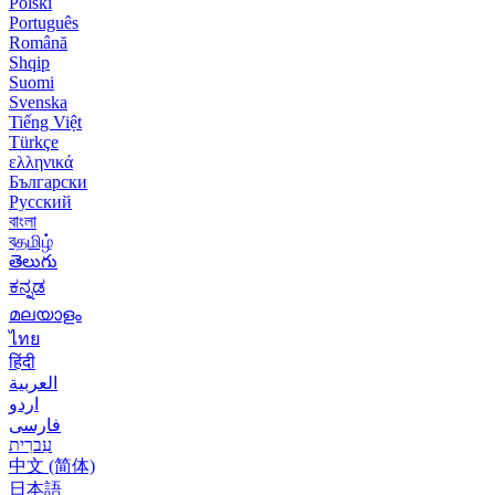
Polski
Português
Română
Shqip
Suomi
Svenska
Tiếng Việt
Türkçe
ελληνικά
Български
Русский
বাংলা
বதமிழ்
తెలుగు
ಕನ್ನಡ
മലയാളം
ไทย
हिंदी
العربية
اردو
فارسی
עִברִית
中文 (简体)
日本語