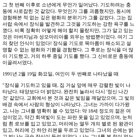
그 첫 번째 이후로 소년에게 무언가 일어났다. 기도하려는 충
동에 사로잡힌 것 같았다. 무엇인가 그를 괴롭혔지만, 동시에
경험해본 적 없는 깊은 평화의 분위기가 그를 감쌌다. 그는 집
서랍 속에서 장식을 발견하고 그것을 기도하는 강한 욕구를 느
꼈다. 비록 정확히 어떻게 해야 할지 몰랐지만, 그가 알고 있는
것은 아버지님과 성모마리아를 외우는 방법뿐이었다. 여기 그
의 찾던 안식이 있었다! 장식을 기도로 목마름이 해소되고 설
명할 수 없는 평화와 기쁨을 경험했다. 그 후로는 장식을 더 많
이 기도했고, 거의 하루 종일 기도를 했다. 그 신비로운 충동에
이끌려서였다.
1991년 2월 19일 화요일, 여인이 두 번째로 나타났을 때
"장식을 기도하고 있을 때, 집 거실 앞에 매우 강렬한 빛이 나
타났다. 태양보다 더 밝았다. 완전히 놀라서 다시 '정신 나간
것' 같았다. 교회에서 본 것과 같은 빛임을 깨달았으며, 그 빛의
배경 속에서 사람의 형상이 나타났다. 그녀는 가까이 다가왔
고, 나는 그녀를 명확히 볼 수 있었다: 약 18세 정도의 젊은 여
성이었고, 약간 회색빛이 도는 파란 옷을 입고 있었으며, 눈처
럼 흰 로브를 입고 있었고, 머리에는 열두 개의 별로 된 왕관이
있고, 허리에 긴 하얀 리본을 두르고 있었다. 그녀의 손에는 밝
고 빛나는 구슬 장식이 들려 있었다. 나는 그녀를 본 적이 없는