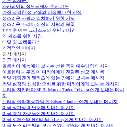
기도 십자군
자카레이의 성모님께서 주신 기도
가장 정결한 성 요셉의 심장에 대한 신심
성스러운 사랑과 일치하기 위한 기도
성스러운 마리아 심장의 사랑의 불꽃
†
†
†
주 예수 그리스도의 수난 24시간
약 제조를 위한 지침
메달 및 스캡룰라리
기적적인 이미지
천상 메시지
최근 메시지
콜롬비아 에녹에게 보내는 선한 목자 예수님의 메시지
아르헨티나 루즈 데 마리아에게 전달된 성모 계시록
독일 게팅겐의 멜라츠에 있는 안에게 보내는 메시지
독일 심장의 신성한 준비를 위한 마리아에게 보내는 메시지
브라질 자카레이 SP 의 Marcos Tadeu Teixeira 에게 보내는 메시
지
브라질 이타피랑가의 에 Edson Glauber 에게 보내는 메시지
미국 성가정 피난처에 보내는 메시지
미국 갱신 자녀들에게 보내는 메시지
미국 로체스터 NY의 John Leary에게 보내는 메시지
미국 노스 리드빌의 모린 스위니-카일에게 보내는 메시지