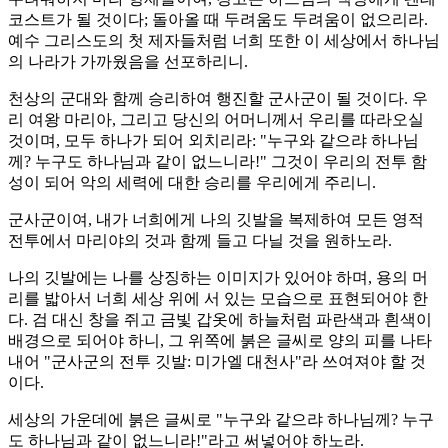
코스트가 될 것이다; 돌아올 때 두려움도 두려움이 없으리라.
예수 그리스도의 첫 제자들처럼 너희 또한 이 세상에서 하나님
의 나라가 가까웠음을 선포하리니.
천상의 군대와 함께 승리하여 행진할 군사군이 될 것이다. 우
리 여왕 마리아, 그리고 당신의 어머니께서 우리를 따라오실
것이며, 모두 하나가 되어 외치리라: "누구와 같으랴 하나님
께? 누구도 하나님과 같이 없느니라!" 그것이 우리의 전투 함
성이 되어 악의 세력에 대한 승리를 우리에게 주리니.
군사군이여, 내가 너희에게 나의 깃발을 복제하여 모든 영적
전투에서 마리야의 것과 함께 들고 다닐 것을 원하노라.
나의 깃발에는 나를 상징하는 이미지가 있어야 하며, 용의 머
리를 밟아서 너희 세상 위에 서 있는 모습으로 표현되어야 한
다. 검 대신 창을 쥐고 금빛 갑옷에 하늘처럼 파란색과 흰색이
배경으로 되어야 하니, 그 위쪽에 붉은 글씨로 양의 피를 나타
내어 "군사군의 전투 깃발: 미가엘 대천사"라 쓰여져야 할 것
이다.
세상의 가운데에 붉은 글씨로 "누구와 같으랴 하나님께? 누구
도 하나님과 같이 없느니라!"라고 써넣어야 하노라.