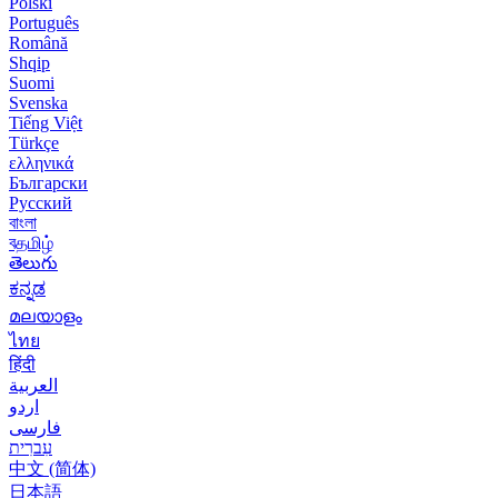
Polski
Português
Română
Shqip
Suomi
Svenska
Tiếng Việt
Türkçe
ελληνικά
Български
Русский
বাংলা
বதமிழ்
తెలుగు
ಕನ್ನಡ
മലയാളം
ไทย
हिंदी
العربية
اردو
فارسی
עִברִית
中文 (简体)
日本語