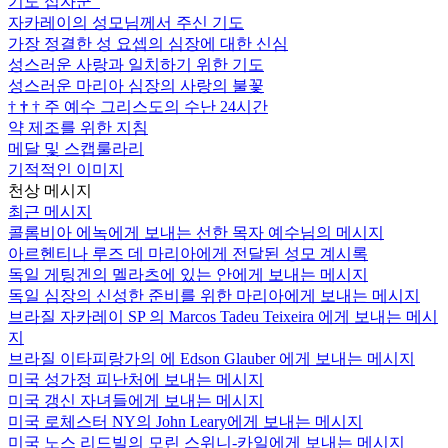
기도 십자군
자카레이의 성모님께서 주신 기도
가장 정결한 성 요셉의 심장에 대한 신심
성스러운 사랑과 일치하기 위한 기도
성스러운 마리아 심장의 사랑의 불꽃
†
†
†
주 예수 그리스도의 수난 24시간
약 제조를 위한 지침
메달 및 스캡룰라리
기적적인 이미지
천상 메시지
최근 메시지
콜롬비아 에녹에게 보내는 선한 목자 예수님의 메시지
아르헨티나 루즈 데 마리아에게 전달된 성모 계시록
독일 게팅겐의 멜라츠에 있는 안에게 보내는 메시지
독일 심장의 신성한 준비를 위한 마리아에게 보내는 메시지
브라질 자카레이 SP 의 Marcos Tadeu Teixeira 에게 보내는 메시
지
브라질 이타피랑가의 에 Edson Glauber 에게 보내는 메시지
미국 성가정 피난처에 보내는 메시지
미국 갱신 자녀들에게 보내는 메시지
미국 로체스터 NY의 John Leary에게 보내는 메시지
미국 노스 리드빌의 모린 스위니-카일에게 보내는 메시지