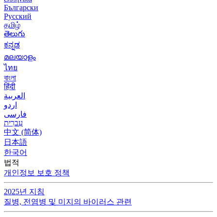
Български
Русский
தமிழ்
తెలుగు
ಕನ್ನಡ
മലയാളം
ไทย
বাংলা
हिंदी
العربية
اردو
فارسی
עִברִית
中文 (简体)
日本語
한국어
법적
개인정보 보호 정책
2025년 지침
질병, 전염병 및 미지의 바이러스 관련