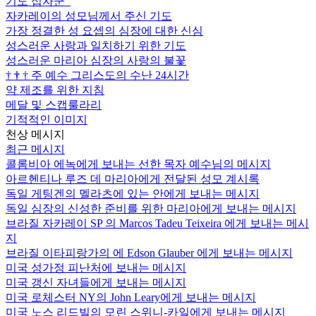
기도 십자군
자카레이의 성모님께서 주신 기도
가장 정결한 성 요셉의 심장에 대한 신심
성스러운 사랑과 일치하기 위한 기도
성스러운 마리아 심장의 사랑의 불꽃
†
†
†
주 예수 그리스도의 수난 24시간
약 제조를 위한 지침
메달 및 스캡룰라리
기적적인 이미지
천상 메시지
최근 메시지
콜롬비아 에녹에게 보내는 선한 목자 예수님의 메시지
아르헨티나 루즈 데 마리아에게 전달된 성모 계시록
독일 게팅겐의 멜라츠에 있는 안에게 보내는 메시지
독일 심장의 신성한 준비를 위한 마리아에게 보내는 메시지
브라질 자카레이 SP 의 Marcos Tadeu Teixeira 에게 보내는 메시
지
브라질 이타피랑가의 에 Edson Glauber 에게 보내는 메시지
미국 성가정 피난처에 보내는 메시지
미국 갱신 자녀들에게 보내는 메시지
미국 로체스터 NY의 John Leary에게 보내는 메시지
미국 노스 리드빌의 모린 스위니-카일에게 보내는 메시지