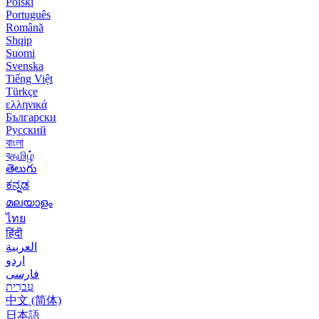
Polski
Português
Română
Shqip
Suomi
Svenska
Tiếng Việt
Türkçe
ελληνικά
Български
Русский
বাংলা
বதமிழ்
తెలుగు
ಕನ್ನಡ
മലയാളം
ไทย
हिंदी
العربية
اردو
فارسی
עִברִית
中文 (简体)
日本語