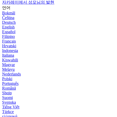
자카레이에서 성모님의 발현
언어
Bokmål
Čeština
Deutsch
English
Español
Filipino
Français
Hrvatski
Indonesia
Italiana
Kiswahili
Magyar
Melayu
Nederlands
Polski
Português
Română
Shqip
Suomi
Svenska
Tiếng Việt
Türkçe
ελληνικά