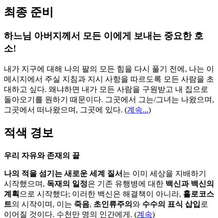
최종 준비
하느님 아버지께서 모든 이에게 보내는 중요한 호
소!
내가 지구에 대해 나의 팔의 모든 힘을 다시 풀기 전에, 나는 이
메시지에서 주실 지침과 지시 사항을 따르도록 모든 사람을 초
대하고 싶다. 왜냐하면 내가 모든 사람을 구원받고 내 집으로
돌아오기를 원하기 때문이다. 그곳에서 그는/그녀는 나왔으며,
그곳에서 떠나왔으며, 그곳에 있다.
(
계속...
)
적색 경보
우리 자유와 존재의 끝
나의 적을 섬기는 새로운 세계 질서
는 이미 세상을 지배하기
시작했으며,
독재의 일정
은 기존 유행병에 대한
백신과 백신의
계획
으로 시작했다; 이러한 백신은 해결책이 아니라,
홀로코스
트
의 시작이며, 이는
죽음
,
초인류주의
와
수수의 표식 삽입
로
이어질 것이다. 수천만 명의 인간에게. (
계속
)