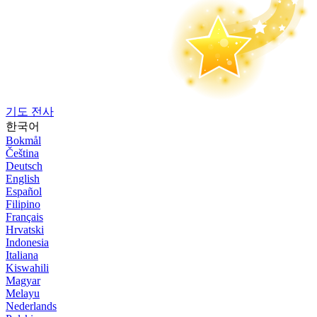
기도 전사
한국어
Bokmål
Čeština
Deutsch
English
Español
Filipino
Français
Hrvatski
Indonesia
Italiana
Kiswahili
Magyar
Melayu
Nederlands