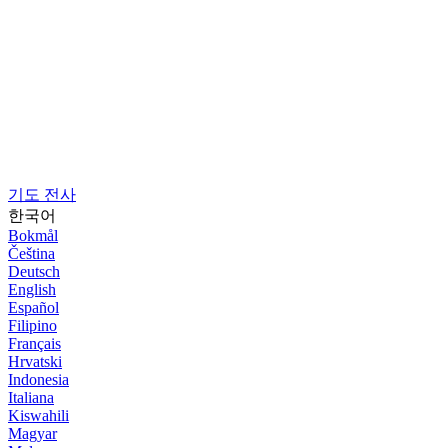
기도 전사
한국어
Bokmål
Čeština
Deutsch
English
Español
Filipino
Français
Hrvatski
Indonesia
Italiana
Kiswahili
Magyar