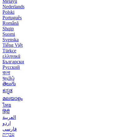
Melayu
Nederlands
Polski
Português
Română
Shqip
Suomi
Svenska
Tiếng Việt
Türkçe
ελληνικά
Български
Русский
বাংলা
বதமிழ்
తెలుగు
ಕನ್ನಡ
മലയാളം
ไทย
हिंदी
العربية
اردو
فارسی
עִברִית