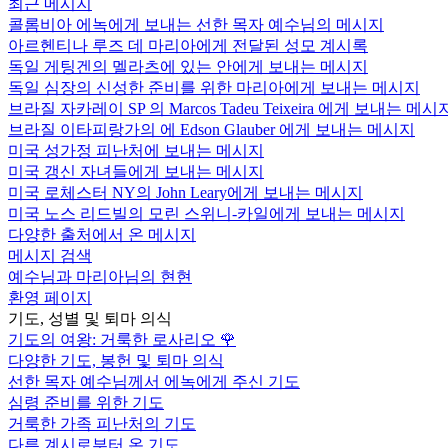
최근 메시지
콜롬비아 에녹에게 보내는 선한 목자 예수님의 메시지
아르헨티나 루즈 데 마리아에게 전달된 성모 계시록
독일 게팅겐의 멜라츠에 있는 안에게 보내는 메시지
독일 심장의 신성한 준비를 위한 마리아에게 보내는 메시지
브라질 자카레이 SP 의 Marcos Tadeu Teixeira 에게 보내는 메시
브라질 이타피랑가의 에 Edson Glauber 에게 보내는 메시지
미국 성가정 피난처에 보내는 메시지
미국 갱신 자녀들에게 보내는 메시지
미국 로체스터 NY의 John Leary에게 보내는 메시지
미국 노스 리드빌의 모린 스위니-카일에게 보내는 메시지
다양한 출처에서 온 메시지
메시지 검색
예수님과 마리아님의 현현
환영 페이지
기도, 성별 및 퇴마 의식
기도의 여왕: 거룩한 로사리오
🌹
다양한 기도, 봉헌 및 퇴마 의식
선한 목자 예수님께서 에녹에게 주신 기도
심령 준비를 위한 기도
거룩한 가족 피난처의 기도
다른 계시로부터 온 기도