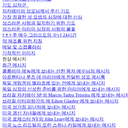
기도 십자군
자카레이의 성모님께서 주신 기도
가장 정결한 성 요셉의 심장에 대한 신심
성스러운 사랑과 일치하기 위한 기도
성스러운 마리아 심장의 사랑의 불꽃
†
†
†
주 예수 그리스도의 수난 24시간
약 제조를 위한 지침
메달 및 스캡룰라리
기적적인 이미지
천상 메시지
최근 메시지
콜롬비아 에녹에게 보내는 선한 목자 예수님의 메시지
아르헨티나 루즈 데 마리아에게 전달된 성모 계시록
독일 게팅겐의 멜라츠에 있는 안에게 보내는 메시지
독일 심장의 신성한 준비를 위한 마리아에게 보내는 메시지
브라질 자카레이 SP 의 Marcos Tadeu Teixeira 에게 보내는 메시
브라질 이타피랑가의 에 Edson Glauber 에게 보내는 메시지
미국 성가정 피난처에 보내는 메시지
미국 갱신 자녀들에게 보내는 메시지
미국 로체스터 NY의 John Leary에게 보내는 메시지
미국 노스 리드빌의 모린 스위니-카일에게 보내는 메시지