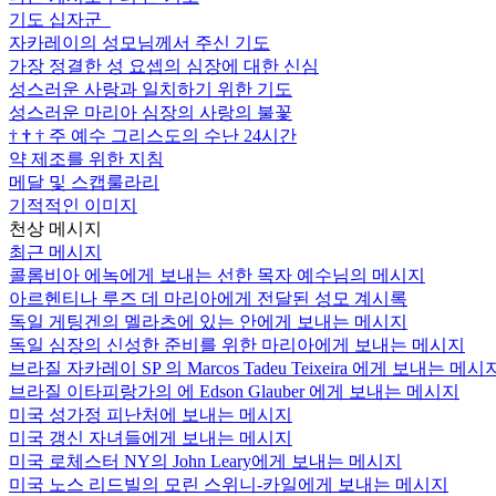
기도 십자군
자카레이의 성모님께서 주신 기도
가장 정결한 성 요셉의 심장에 대한 신심
성스러운 사랑과 일치하기 위한 기도
성스러운 마리아 심장의 사랑의 불꽃
†
†
†
주 예수 그리스도의 수난 24시간
약 제조를 위한 지침
메달 및 스캡룰라리
기적적인 이미지
천상 메시지
최근 메시지
콜롬비아 에녹에게 보내는 선한 목자 예수님의 메시지
아르헨티나 루즈 데 마리아에게 전달된 성모 계시록
독일 게팅겐의 멜라츠에 있는 안에게 보내는 메시지
독일 심장의 신성한 준비를 위한 마리아에게 보내는 메시지
브라질 자카레이 SP 의 Marcos Tadeu Teixeira 에게 보내는 메시
브라질 이타피랑가의 에 Edson Glauber 에게 보내는 메시지
미국 성가정 피난처에 보내는 메시지
미국 갱신 자녀들에게 보내는 메시지
미국 로체스터 NY의 John Leary에게 보내는 메시지
미국 노스 리드빌의 모린 스위니-카일에게 보내는 메시지