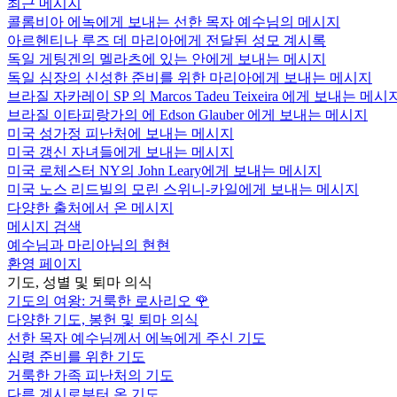
최근 메시지
콜롬비아 에녹에게 보내는 선한 목자 예수님의 메시지
아르헨티나 루즈 데 마리아에게 전달된 성모 계시록
독일 게팅겐의 멜라츠에 있는 안에게 보내는 메시지
독일 심장의 신성한 준비를 위한 마리아에게 보내는 메시지
브라질 자카레이 SP 의 Marcos Tadeu Teixeira 에게 보내는 메시
브라질 이타피랑가의 에 Edson Glauber 에게 보내는 메시지
미국 성가정 피난처에 보내는 메시지
미국 갱신 자녀들에게 보내는 메시지
미국 로체스터 NY의 John Leary에게 보내는 메시지
미국 노스 리드빌의 모린 스위니-카일에게 보내는 메시지
다양한 출처에서 온 메시지
메시지 검색
예수님과 마리아님의 현현
환영 페이지
기도, 성별 및 퇴마 의식
기도의 여왕: 거룩한 로사리오
🌹
다양한 기도, 봉헌 및 퇴마 의식
선한 목자 예수님께서 에녹에게 주신 기도
심령 준비를 위한 기도
거룩한 가족 피난처의 기도
다른 계시로부터 온 기도