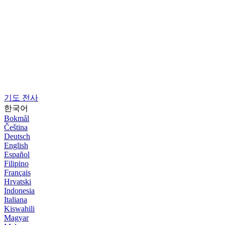
기도 전사
한국어
Bokmål
Čeština
Deutsch
English
Español
Filipino
Français
Hrvatski
Indonesia
Italiana
Kiswahili
Magyar