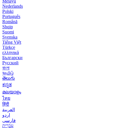
Melayu
Nederlands
Polski
Português
Română
Shqip
Suomi
Svenska
Tiếng Việt
Türkçe
ελληνικά
Български
Русский
বাংলা
বதமிழ்
తెలుగు
ಕನ್ನಡ
മലയാളം
ไทย
हिंदी
العربية
اردو
فارسی
עִברִית