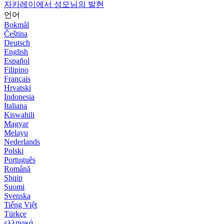
자카레이에서 성모님의 발현
언어
Bokmål
Čeština
Deutsch
English
Español
Filipino
Français
Hrvatski
Indonesia
Italiana
Kiswahili
Magyar
Melayu
Nederlands
Polski
Português
Română
Shqip
Suomi
Svenska
Tiếng Việt
Türkçe
ελληνικά