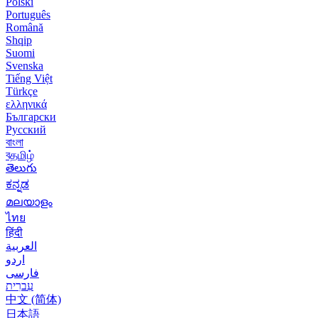
Polski
Português
Română
Shqip
Suomi
Svenska
Tiếng Việt
Türkçe
ελληνικά
Български
Русский
বাংলা
বதமிழ்
తెలుగు
ಕನ್ನಡ
മലയാളം
ไทย
हिंदी
العربية
اردو
فارسی
עִברִית
中文 (简体)
日本語