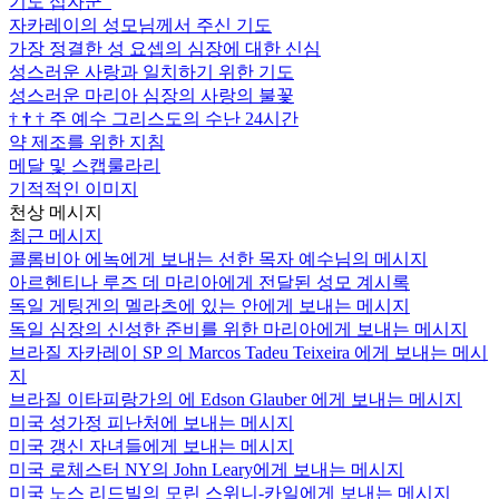
기도 십자군
자카레이의 성모님께서 주신 기도
가장 정결한 성 요셉의 심장에 대한 신심
성스러운 사랑과 일치하기 위한 기도
성스러운 마리아 심장의 사랑의 불꽃
†
†
†
주 예수 그리스도의 수난 24시간
약 제조를 위한 지침
메달 및 스캡룰라리
기적적인 이미지
천상 메시지
최근 메시지
콜롬비아 에녹에게 보내는 선한 목자 예수님의 메시지
아르헨티나 루즈 데 마리아에게 전달된 성모 계시록
독일 게팅겐의 멜라츠에 있는 안에게 보내는 메시지
독일 심장의 신성한 준비를 위한 마리아에게 보내는 메시지
브라질 자카레이 SP 의 Marcos Tadeu Teixeira 에게 보내는 메시
지
브라질 이타피랑가의 에 Edson Glauber 에게 보내는 메시지
미국 성가정 피난처에 보내는 메시지
미국 갱신 자녀들에게 보내는 메시지
미국 로체스터 NY의 John Leary에게 보내는 메시지
미국 노스 리드빌의 모린 스위니-카일에게 보내는 메시지