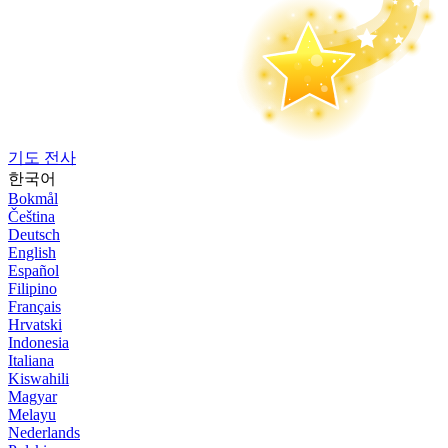
기도 전사
한국어
Bokmål
Čeština
Deutsch
English
Español
Filipino
Français
Hrvatski
Indonesia
Italiana
Kiswahili
Magyar
Melayu
Nederlands