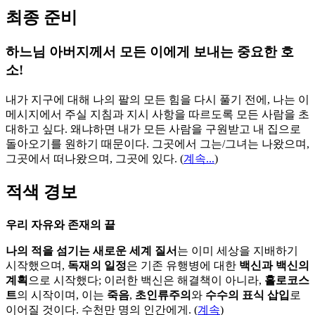
최종 준비
하느님 아버지께서 모든 이에게 보내는 중요한 호
소!
내가 지구에 대해 나의 팔의 모든 힘을 다시 풀기 전에, 나는 이
메시지에서 주실 지침과 지시 사항을 따르도록 모든 사람을 초
대하고 싶다. 왜냐하면 내가 모든 사람을 구원받고 내 집으로
돌아오기를 원하기 때문이다. 그곳에서 그는/그녀는 나왔으며,
그곳에서 떠나왔으며, 그곳에 있다.
(
계속...
)
적색 경보
우리 자유와 존재의 끝
나의 적을 섬기는 새로운 세계 질서
는 이미 세상을 지배하기
시작했으며,
독재의 일정
은 기존 유행병에 대한
백신과 백신의
계획
으로 시작했다; 이러한 백신은 해결책이 아니라,
홀로코스
트
의 시작이며, 이는
죽음
,
초인류주의
와
수수의 표식 삽입
로
이어질 것이다. 수천만 명의 인간에게. (
계속
)