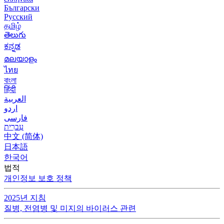
Български
Русский
தமிழ்
తెలుగు
ಕನ್ನಡ
മലയാളം
ไทย
বাংলা
हिंदी
العربية
اردو
فارسی
עִברִית
中文 (简体)
日本語
한국어
법적
개인정보 보호 정책
2025년 지침
질병, 전염병 및 미지의 바이러스 관련