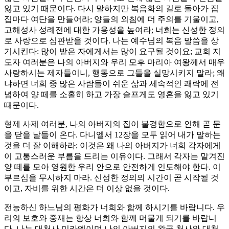
잃고 있기 때문이다. 다시 말하지만 복음화의 길로 돌아가 집
집마다 여단을 만들어라; 양들의 외침에 더 주의를 기울이고,
고해성사 성례전에 대한 가용성을 높여라; 너희는 신성한 정의
로 사랑으로 심판받을 것이다. 나는 예수님의 복음 말씀을 상
기시킨다: 많이 받은 자에게서는 많이 요구될 것이요; 교회 지
도자 여러분은 나의 아버지와 우리 모후 마리아 여왕께서 매우
사랑하시는 제자들이니, 행동으로 그들을 실망시키지 말라; 왜
냐하면 너희 중 많은 사람들이 쉬운 삶과 세속적인 쾌락에 전
념하여 양 떼를 소홀히 하고 가장 슬프게도 영혼을 잃고 있기
때문이다.
형제 사제 여러분, 나의 아버지의 집이 불경함으로 인해 곧 문
을 닫을 날들이 온다. 다니엘서 12장을 모두 읽어 내가 말하는
것을 더 잘 이해하라; 이것은 왜 나의 아버지가 너희 각자에게
이 고통스러운 부름을 드리는 이유이다. 그래서 각자는 맡겨진
양 떼를 모아 영원한 우리 안으로 안전하게 인도해야 한다. 이
부르심을 무시하지 마라. 신성한 정의의 시간이 곧 시작될 것
이고, 자비를 위한 시간은 더 이상 없을 것이다.
전능하신 하느님의 평화가 너희와 함께 하시기를 바랍니다. 우
리의 보호와 중재는 항상 너희와 함께 머물게 되기를 바랍니
다. 나는 대천사 미카엘이며 나의 아버지의 왕국 천사와 대천