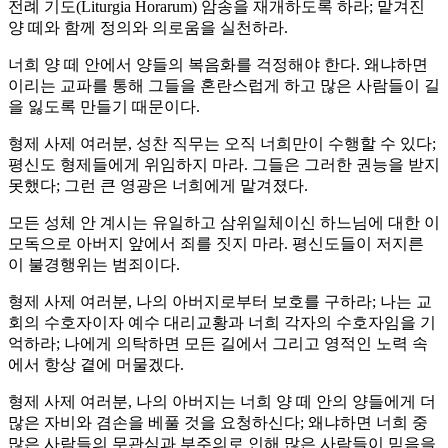
전례 기도(Liturgia Horarum) 암송을 재개하도록 하라; 맡겨진
양 떼와 함께 정의와 의로움을 실천하라.
너희 양 떼 안에서 양들의 복음화를 걱정해야 한다. 왜냐하면
이리는 교파를 통해 그들을 혼란스럽게 하고 많은 사람들이 길
을 잃도록 만들기 때문이다.
형제 사제 여러분, 성찬 직무는 오직 너희만이 수행할 수 있다;
평신도 형제들에게 위임하지 마라. 그들은 그러한 권능을 받지
못했다; 그런 큰 영광은 너희에게 맡겨졌다.
모든 성체 안 계시는 유일하고 삼위일체이신 하느님에 대한 이
모독으로 아버지 앞에서 죄를 짓지 마라. 평신도들이 저지른
이 불경행위는 범죄이다.
형제 사제 여러분, 나의 아버지로부터 보호를 구하라; 나는 교
회의 수호자이자 예수 대리교황과 너희 각자의 수호자임을 기
억하라; 나에게 의탁하면 모든 길에서 그리고 영적인 노력 속
에서 항상 곁에 머물겠다.
형제 사제 여러분, 나의 아버지는 너희 양 떼 안의 양들에게 더
많은 자비와 겸손을 베풀 것을 요청하신다; 왜냐하면 너희 중
많은 사람들의 무관심과 부주의로 인해 많은 사람들이 믿음을