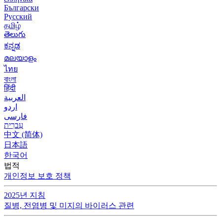
Български
Русский
தமிழ்
తెలుగు
ಕನ್ನಡ
മലയാളം
ไทย
বাংলা
हिंदी
العربية
اردو
فارسی
עִברִית
中文 (简体)
日本語
한국어
법적
개인정보 보호 정책
2025년 지침
질병, 전염병 및 미지의 바이러스 관련