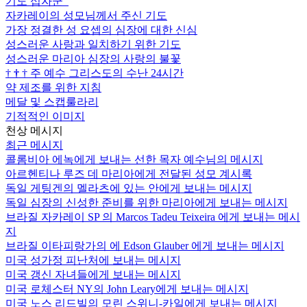
기도 십자군
자카레이의 성모님께서 주신 기도
가장 정결한 성 요셉의 심장에 대한 신심
성스러운 사랑과 일치하기 위한 기도
성스러운 마리아 심장의 사랑의 불꽃
†
†
†
주 예수 그리스도의 수난 24시간
약 제조를 위한 지침
메달 및 스캡룰라리
기적적인 이미지
천상 메시지
최근 메시지
콜롬비아 에녹에게 보내는 선한 목자 예수님의 메시지
아르헨티나 루즈 데 마리아에게 전달된 성모 계시록
독일 게팅겐의 멜라츠에 있는 안에게 보내는 메시지
독일 심장의 신성한 준비를 위한 마리아에게 보내는 메시지
브라질 자카레이 SP 의 Marcos Tadeu Teixeira 에게 보내는 메시
지
브라질 이타피랑가의 에 Edson Glauber 에게 보내는 메시지
미국 성가정 피난처에 보내는 메시지
미국 갱신 자녀들에게 보내는 메시지
미국 로체스터 NY의 John Leary에게 보내는 메시지
미국 노스 리드빌의 모린 스위니-카일에게 보내는 메시지