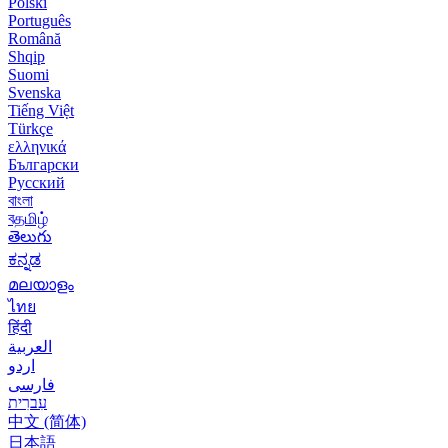
Polski
Português
Română
Shqip
Suomi
Svenska
Tiếng Việt
Türkçe
ελληνικά
Български
Русский
বাংলা
বதமிழ்
తెలుగు
ಕನ್ನಡ
മലയാളം
ไทย
हिंदी
العربية
اردو
فارسی
עִברִית
中文 (简体)
日本語