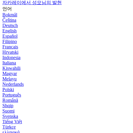
자카레이에서 성모님의 발현
언어
Bokmål
Čeština
Deutsch
English
Español
Filipino
Français
Hrvatski
Indonesia
Italiana
Kiswahili
Magyar
Melayu
Nederlands
Polski
Português
Română
Shqip
Suomi
Svenska
Tiếng Việt
Türkçe
ελληνικά