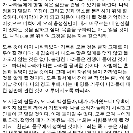
가 나라들에게 행할 작은 심판을 견딜 수 있기를 바란다. 나의
정화가 밀알과 쭉정이, 그리고 양과 염소를 분리하기 위해 필
요하다. 마지막이 먼저 되고 처음이 나중이 될 것을 기억하라;
이것으로 너희에게 오직 충성심만이 내게 머무르는 데 안전함
이 있다는 것을 말하고 싶다. 목숨을 구하려는 자는 잃을 것이
요, 나의 ради를 위하여 그것을 잃는 자는 찾으리라.
모든 것이 이미 시작되었다; 기록된 모든 것은 글자 그대로 이
루어질 것이다; 내 입술에서 나오는 말은 열매를 맺지 않고 돌
아오지 않는 것은 없다. 불경한 나라들은 전쟁에 들어갈 것이
다—하나의 나라가 다른 나라를 공격할 것이다—사방에는 혼
돈과 절망이 있을 것이다; 그때 너희 자유의 날이 가까웠다는
것을 알게 될 것이다. 모든 질서에서 전에 본 적 없는 환난이 일
어날 것이다. 나의 경고 후에, 나는 내 영을 거두어 나라들에 대
한 심판에 관한 것이 이루어지도록 하리라.
오 시온의 딸들아, 오 나의 백성들아, 때가 가까웠느니! 유혹에
빠지지 않도록 깨어서 기도하라. 나팔 소리가 울리기 시작했고
인들이 곧 열릴 것이다. 이제 돌이킬 수 없다. 모두 모여 나에게
로 와라, 절망의 때가 가까웠느니라. 너희는 시험을 받게 될 것
이요—환난의 풀무에서 정화될 것이다—죄는 죽고 늙은 사람
이 새롭게 되리라; 내 왕국 안에서 도가니처럼 빛나야 한다. 인