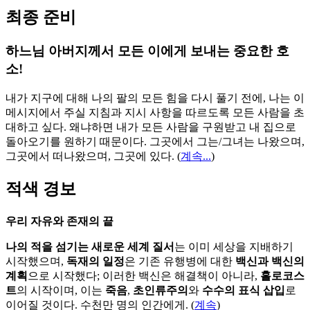
최종 준비
하느님 아버지께서 모든 이에게 보내는 중요한 호
소!
내가 지구에 대해 나의 팔의 모든 힘을 다시 풀기 전에, 나는 이
메시지에서 주실 지침과 지시 사항을 따르도록 모든 사람을 초
대하고 싶다. 왜냐하면 내가 모든 사람을 구원받고 내 집으로
돌아오기를 원하기 때문이다. 그곳에서 그는/그녀는 나왔으며,
그곳에서 떠나왔으며, 그곳에 있다.
(
계속...
)
적색 경보
우리 자유와 존재의 끝
나의 적을 섬기는 새로운 세계 질서
는 이미 세상을 지배하기
시작했으며,
독재의 일정
은 기존 유행병에 대한
백신과 백신의
계획
으로 시작했다; 이러한 백신은 해결책이 아니라,
홀로코스
트
의 시작이며, 이는
죽음
,
초인류주의
와
수수의 표식 삽입
로
이어질 것이다. 수천만 명의 인간에게. (
계속
)