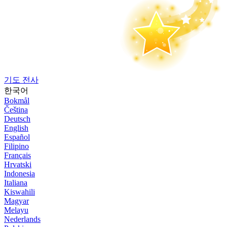
기도 전사
한국어
Bokmål
Čeština
Deutsch
English
Español
Filipino
Français
Hrvatski
Indonesia
Italiana
Kiswahili
Magyar
Melayu
Nederlands