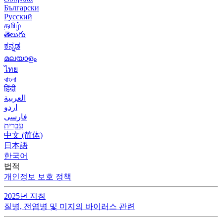
Български
Русский
தமிழ்
తెలుగు
ಕನ್ನಡ
മലയാളം
ไทย
বাংলা
हिंदी
العربية
اردو
فارسی
עִברִית
中文 (简体)
日本語
한국어
법적
개인정보 보호 정책
2025년 지침
질병, 전염병 및 미지의 바이러스 관련