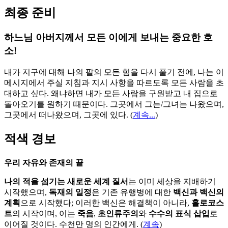
최종 준비
하느님 아버지께서 모든 이에게 보내는 중요한 호
소!
내가 지구에 대해 나의 팔의 모든 힘을 다시 풀기 전에, 나는 이
메시지에서 주실 지침과 지시 사항을 따르도록 모든 사람을 초
대하고 싶다. 왜냐하면 내가 모든 사람을 구원받고 내 집으로
돌아오기를 원하기 때문이다. 그곳에서 그는/그녀는 나왔으며,
그곳에서 떠나왔으며, 그곳에 있다.
(
계속...
)
적색 경보
우리 자유와 존재의 끝
나의 적을 섬기는 새로운 세계 질서
는 이미 세상을 지배하기
시작했으며,
독재의 일정
은 기존 유행병에 대한
백신과 백신의
계획
으로 시작했다; 이러한 백신은 해결책이 아니라,
홀로코스
트
의 시작이며, 이는
죽음
,
초인류주의
와
수수의 표식 삽입
로
이어질 것이다. 수천만 명의 인간에게. (
계속
)