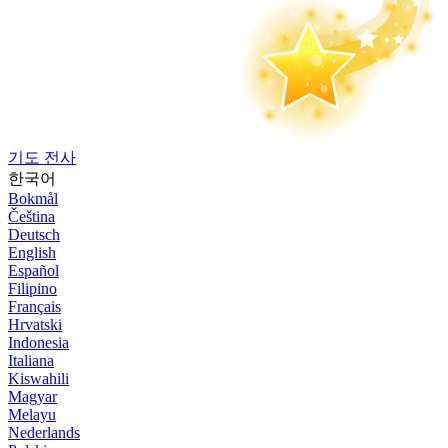
기도 전사
한국어
Bokmål
Čeština
Deutsch
English
Español
Filipino
Français
Hrvatski
Indonesia
Italiana
Kiswahili
Magyar
Melayu
Nederlands