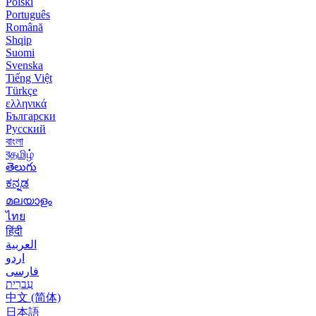
Polski
Português
Română
Shqip
Suomi
Svenska
Tiếng Việt
Türkçe
ελληνικά
Български
Русский
বাংলা
বதமிழ்
తెలుగు
ಕನ್ನಡ
മലയാളം
ไทย
हिंदी
العربية
اردو
فارسی
עִברִית
中文 (简体)
日本語