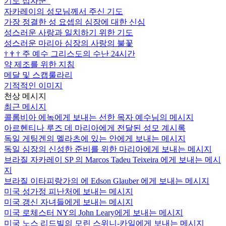
기도 십자군
자카레이의 성모님께서 주신 기도
가장 정결한 성 요셉의 심장에 대한 신심
성스러운 사랑과 일치하기 위한 기도
성스러운 마리아 심장의 사랑의 불꽃
†
†
†
주 예수 그리스도의 수난 24시간
약 제조를 위한 지침
메달 및 스캡룰라리
기적적인 이미지
천상 메시지
최근 메시지
콜롬비아 에녹에게 보내는 선한 목자 예수님의 메시지
아르헨티나 루즈 데 마리아에게 전달된 성모 계시록
독일 게팅겐의 멜라츠에 있는 안에게 보내는 메시지
독일 심장의 신성한 준비를 위한 마리아에게 보내는 메시지
브라질 자카레이 SP 의 Marcos Tadeu Teixeira 에게 보내는 메시
지
브라질 이타피랑가의 에 Edson Glauber 에게 보내는 메시지
미국 성가정 피난처에 보내는 메시지
미국 갱신 자녀들에게 보내는 메시지
미국 로체스터 NY의 John Leary에게 보내는 메시지
미국 노스 리드빌의 모린 스위니-카일에게 보내는 메시지