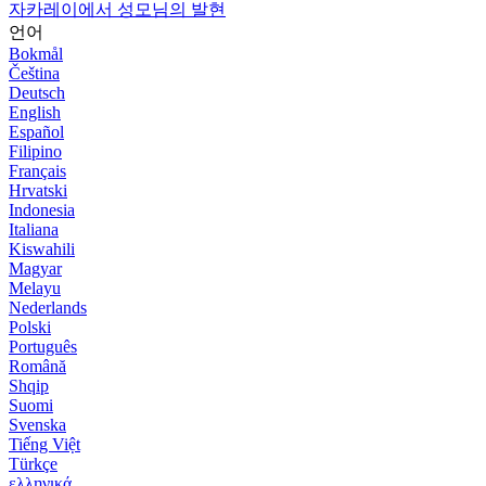
자카레이에서 성모님의 발현
언어
Bokmål
Čeština
Deutsch
English
Español
Filipino
Français
Hrvatski
Indonesia
Italiana
Kiswahili
Magyar
Melayu
Nederlands
Polski
Português
Română
Shqip
Suomi
Svenska
Tiếng Việt
Türkçe
ελληνικά