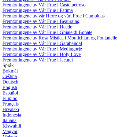
Fremtoningene av Vår Frue i Castelpetroso
Fremtoningene av Vår Frue i Fatima
Fremtoningene av vår Herre og vårt Frue i Campinas
Fremtoningene av Vår Frue i Beauraing
Fremtoningene av Vår Frue i Heede
Fremtoningene av Vår Frue i Ghiaie di Bonate
Fremtoningene av Rosa Mistica i Montichiari og Fontanelle
Fremtoningene av Vår Frue i Garabandal
Fremtoningene av Vår Frue i Medjugorje
Fremtoningene av Vår Frue i Holy Love
Fremtoningene av Vår Frue i Jacarei
Språk
Bokmål
Čeština
Deutsch
English
Español
Filipino
Français
Hrvatski
Indonesia
Italiana
Kiswahili
Magyar
Melayu