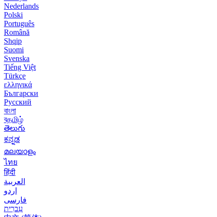
Nederlands
Polski
Português
Română
Shqip
Suomi
Svenska
Tiếng Việt
Türkçe
ελληνικά
Български
Русский
বাংলা
বதமிழ்
తెలుగు
ಕನ್ನಡ
മലയാളം
ไทย
हिंदी
العربية
اردو
فارسی
עִברִית