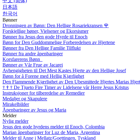
中文 (简体)
日本語
한국어
Bønner
Dronningen av Bønn: Den Hellige Rosariekransen
🌹
Forskjellige bøner, Vielsener og Ekorsismer
Bønner fra Jesus den gode Hyrde til Enoch
Bønn for Den Guddommelige Forberedelsen av Hjertene
Bønner fra Den Hellige Familie Tilflukt
Bønner fra andre åpenbaringer
Korsfarerens Bønn
Bønner av Vår Frue av Jacarei
Avhengigheten til Det Mest Kastes Hjerte av den Hellige Josef
Bønn for å Forene med Hellig Kjærlighet
Den Flammende Kjærlighet av Den Ubesmittede Hjertes Marias Hjer
†
†
†
De Tjueto Fire Timer av Lidelsene vår Herre Jesus Kristus
Instruksjoner for tilberedelse av Remedier
Medaljer og Skapulere
Mirakelbilder
Åpenbaringer av Jesus og Maria
Melder
Nylig melder
Jesus den gode hyrdens melder til Enoch, Colombia
Marian åpenbaringer for Luz de Maria, Argentina
Melder til Anne i Mellatz/Goettingen, Tyskland