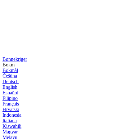
Bønne­kriger
Bokm
Bokmål
Čeština
Deutsch
English
Español
Filipino
Français
Hrvatski
Indonesia
Italiana
Kiswahili
Magyar
Melayu