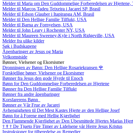
Melder til Maria om Den Guddommelige Forberedelsen av Hjertene, 
Melder til Marcos Tadeu Teixeira i Jacareí SP, Brasil
Melder til Edson Glauber i Itapiranga AM, Brasil
Melder til Den Hellige Familie Tilflukt, USA
Melder til Barna av Fornyelsen, USA
Melder til John Leary i Rochester NY, USA
Melder til Maureen Sweeney-Kyle i North Ridgeville, USA
Melder fra ulike kilder
Søk i Budskapene
Åpenbaringer av Jesus og Maria
Velkomstside
Bønner, Vielsener og Ekorsismer
Dronningen av Bønn: Den Hellige Rosariekransen
🌹
Forskjellige bøner, Vielsener og Ekorsismer
Bønner fra Jesus den gode Hyrde til Enoch
Bønn for Den Guddommelige Forberedelsen av Hjertene
Bønner fra Den Hellige Familie Tilflukt
Bønner fra andre åpenbaringer
Korsfarerens Bønn
Bønner av Vår Frue av Jacarei
Avhengigheten til Det Mest Kastes Hjerte av den Hellige Josef
Bønn for å Forene med Hellig Kjærlighet
Den Flammende Kjærlighet av Den Ubesmittede Hjertes Marias Hjer
†
†
†
De Tjueto Fire Timer av Lidelsene vår Herre Jesus Kristus
Instruksjoner for tilberedelse av Remedier