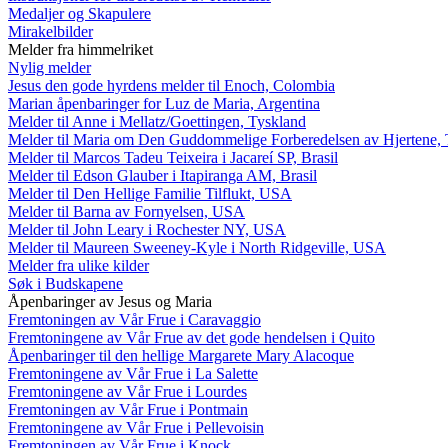
Medaljer og Skapulere
Mirakelbilder
Melder fra himmelriket
Nylig melder
Jesus den gode hyrdens melder til Enoch, Colombia
Marian åpenbaringer for Luz de Maria, Argentina
Melder til Anne i Mellatz/Goettingen, Tyskland
Melder til Maria om Den Guddommelige Forberedelsen av Hjertene, 
Melder til Marcos Tadeu Teixeira i Jacareí SP, Brasil
Melder til Edson Glauber i Itapiranga AM, Brasil
Melder til Den Hellige Familie Tilflukt, USA
Melder til Barna av Fornyelsen, USA
Melder til John Leary i Rochester NY, USA
Melder til Maureen Sweeney-Kyle i North Ridgeville, USA
Melder fra ulike kilder
Søk i Budskapene
Åpenbaringer av Jesus og Maria
Fremtoningen av Vår Frue i Caravaggio
Fremtoningene av Vår Frue av det gode hendelsen i Quito
Åpenbaringer til den hellige Margarete Mary Alacoque
Fremtoningene av Vår Frue i La Salette
Fremtoningene av Vår Frue i Lourdes
Fremtoningen av Vår Frue i Pontmain
Fremtoningene av Vår Frue i Pellevoisin
Fremtoningen av Vår Frue i Knock