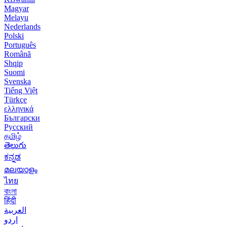
Magyar
Melayu
Nederlands
Polski
Português
Română
Shqip
Suomi
Svenska
Tiếng Việt
Türkçe
ελληνικά
Български
Русский
தமிழ்
తెలుగు
ಕನ್ನಡ
മലയാളം
ไทย
বাংলা
हिंदी
العربية
اردو