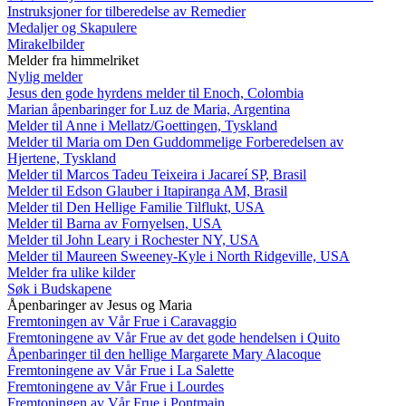
Instruksjoner for tilberedelse av Remedier
Medaljer og Skapulere
Mirakelbilder
Melder fra himmelriket
Nylig melder
Jesus den gode hyrdens melder til Enoch, Colombia
Marian åpenbaringer for Luz de Maria, Argentina
Melder til Anne i Mellatz/Goettingen, Tyskland
Melder til Maria om Den Guddommelige Forberedelsen av
Hjertene, Tyskland
Melder til Marcos Tadeu Teixeira i Jacareí SP, Brasil
Melder til Edson Glauber i Itapiranga AM, Brasil
Melder til Den Hellige Familie Tilflukt, USA
Melder til Barna av Fornyelsen, USA
Melder til John Leary i Rochester NY, USA
Melder til Maureen Sweeney-Kyle i North Ridgeville, USA
Melder fra ulike kilder
Søk i Budskapene
Åpenbaringer av Jesus og Maria
Fremtoningen av Vår Frue i Caravaggio
Fremtoningene av Vår Frue av det gode hendelsen i Quito
Åpenbaringer til den hellige Margarete Mary Alacoque
Fremtoningene av Vår Frue i La Salette
Fremtoningene av Vår Frue i Lourdes
Fremtoningen av Vår Frue i Pontmain