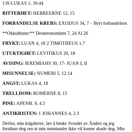
139 LUKAS 1, 39.44
BITTERHET:
HEBREERNE 12, 15
FORBANDELSE KREBS:
EXODUS 34, 7 – Bryt forbandelsen
**Okkultisme:** Deuteronomium 7, 24 Al 26
FRYKT:
LUAN 4, 18 2 TIMOTHEUS 1.7
UTUKTIGHET:
LEVITIKUS 20, 18
AVISING:
JEREMIAHS 30, 17- JUAN I, II
MISUNNELSE:
NUMERI 5, 12.14
ANGST:
LUKAS 4, 18
TRELLDOM:
ROMERNE 8, 15
PINE:
APENB. 9, 4.5
ANTIKRISTEN:
1 JOHANNES 4, 2.3
Derfor, min krigsherre, lær å bruke Sverdet av Ånden og jeg
forsikrer deg om at min motstander ikke vil kunne skade deg. Min