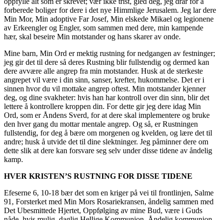
oppfylle alt som er skrevet; vær ikke trist, gled deg, jeg drar for å
forberede boliger for dere i det nye Himmlige Jerusalem. Jeg lar dere
Min Mor, Min adoptive Far Josef, Min elskede Mikael og legionene
av Erkeengler og Engler, som sammen med dere, min kampende
hær, skal beseire Min motstander og hans skarer av onde.
Mine barn, Min Ord er mektig rustning for nedgangen av festninger;
jeg gir det til dere så deres Rustning blir fullstendig og dermed kan
dere avvære alle angrep fra min motstander. Husk at de sterkeste
angrepet vil være i din sinn, sanser, krefter, hukommelse. Det er i
sinnen hvor du vil mottake angrep oftest. Min motstander kjenner
deg, og dine svakheter: hvis han har kontroll over din sinn, blir det
lettere å kontrollere kroppen din. For dette gir jeg dere idag Min
Ord, som er Åndens Sverd, for at dere skal implementere og bruke
den hver gang du mottar mentale angrep. Og så, er Rustningen
fullstendig, for deg å bære om morgenen og kvelden, og lære det til
andre; husk å utvide det til dine slektninger. Jeg påminner dere om
dette slik at dere kan forsvare seg selv under disse tidene av åndelig
kamp.
HVER KRISTEN’S RUSTNING FOR DISSE TIDENE
Efeserne 6, 10-18 bær det som en kriger på vei til frontlinjen, Salme
91, Forsterket med Min Mors Rosariekransen, åndelig sammen med
Det Ubesmittede Hjertet, Oppfølging av mine Bud, være i Guds
nåde, hvis mulig, daglig Hellige Kommunion. Åndelig kommunion,