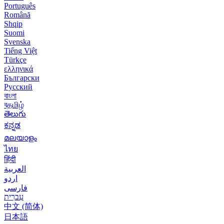
Português
Română
Shqip
Suomi
Svenska
Tiếng Việt
Türkçe
ελληνικά
Български
Русский
বাংলা
বதமிழ்
తెలుగు
ಕನ್ನಡ
മലയാളം
ไทย
हिंदी
العربية
اردو
فارسی
עִברִית
中文 (简体)
日本語