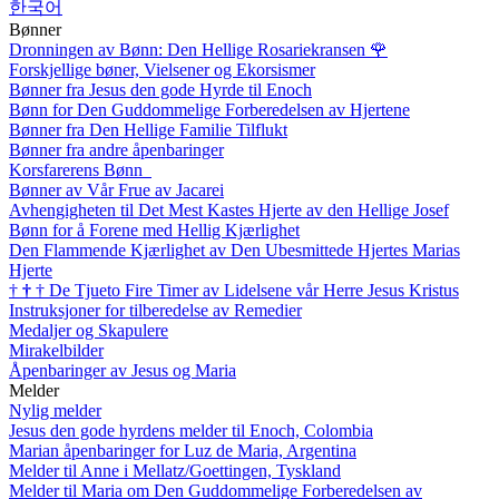
한국어
Bønner
Dronningen av Bønn: Den Hellige Rosariekransen
🌹
Forskjellige bøner, Vielsener og Ekorsismer
Bønner fra Jesus den gode Hyrde til Enoch
Bønn for Den Guddommelige Forberedelsen av Hjertene
Bønner fra Den Hellige Familie Tilflukt
Bønner fra andre åpenbaringer
Korsfarerens Bønn
Bønner av Vår Frue av Jacarei
Avhengigheten til Det Mest Kastes Hjerte av den Hellige Josef
Bønn for å Forene med Hellig Kjærlighet
Den Flammende Kjærlighet av Den Ubesmittede Hjertes Marias
Hjerte
†
†
†
De Tjueto Fire Timer av Lidelsene vår Herre Jesus Kristus
Instruksjoner for tilberedelse av Remedier
Medaljer og Skapulere
Mirakelbilder
Åpenbaringer av Jesus og Maria
Melder
Nylig melder
Jesus den gode hyrdens melder til Enoch, Colombia
Marian åpenbaringer for Luz de Maria, Argentina
Melder til Anne i Mellatz/Goettingen, Tyskland
Melder til Maria om Den Guddommelige Forberedelsen av