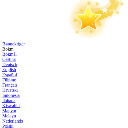
Bønne­kriger
Bokm
Bokmål
Čeština
Deutsch
English
Español
Filipino
Français
Hrvatski
Indonesia
Italiana
Kiswahili
Magyar
Melayu
Nederlands
Polski