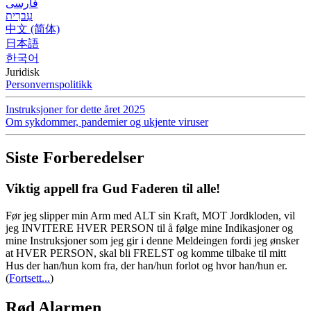
فارسی
עִברִית
中文 (简体)
日本語
한국어
Juridisk
Personvernspolitikk
Instruksjoner for dette året 2025
Om sykdommer, pandemier og ukjente viruser
Siste Forberedelser
Viktig appell fra Gud Faderen til alle!
Før jeg slipper min Arm med ALT sin Kraft, MOT Jordkloden, vil
jeg INVITERE HVER PERSON til å følge mine Indikasjoner og
mine Instruksjoner som jeg gir i denne Meldeingen fordi jeg ønsker
at HVER PERSON, skal bli FRELST og komme tilbake til mitt
Hus der han/hun kom fra, der han/hun forlot og hvor han/hun er.
(
Fortsett...
)
Rød Alarmen