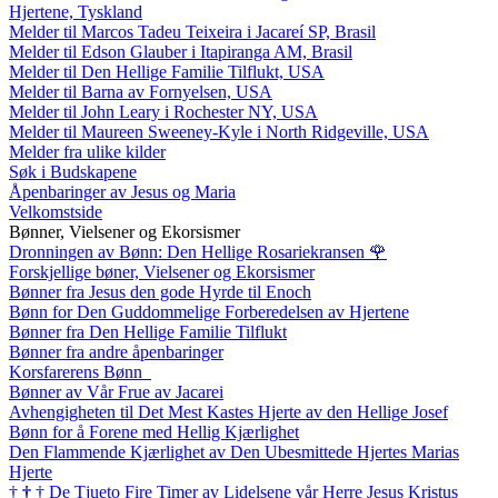
Hjertene, Tyskland
Melder til Marcos Tadeu Teixeira i Jacareí SP, Brasil
Melder til Edson Glauber i Itapiranga AM, Brasil
Melder til Den Hellige Familie Tilflukt, USA
Melder til Barna av Fornyelsen, USA
Melder til John Leary i Rochester NY, USA
Melder til Maureen Sweeney-Kyle i North Ridgeville, USA
Melder fra ulike kilder
Søk i Budskapene
Åpenbaringer av Jesus og Maria
Velkomstside
Bønner, Vielsener og Ekorsismer
Dronningen av Bønn: Den Hellige Rosariekransen
🌹
Forskjellige bøner, Vielsener og Ekorsismer
Bønner fra Jesus den gode Hyrde til Enoch
Bønn for Den Guddommelige Forberedelsen av Hjertene
Bønner fra Den Hellige Familie Tilflukt
Bønner fra andre åpenbaringer
Korsfarerens Bønn
Bønner av Vår Frue av Jacarei
Avhengigheten til Det Mest Kastes Hjerte av den Hellige Josef
Bønn for å Forene med Hellig Kjærlighet
Den Flammende Kjærlighet av Den Ubesmittede Hjertes Marias
Hjerte
†
†
†
De Tjueto Fire Timer av Lidelsene vår Herre Jesus Kristus