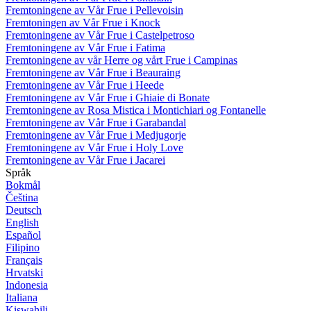
Fremtoningene av Vår Frue i Pellevoisin
Fremtoningen av Vår Frue i Knock
Fremtoningene av Vår Frue i Castelpetroso
Fremtoningene av Vår Frue i Fatima
Fremtoningene av vår Herre og vårt Frue i Campinas
Fremtoningene av Vår Frue i Beauraing
Fremtoningene av Vår Frue i Heede
Fremtoningene av Vår Frue i Ghiaie di Bonate
Fremtoningene av Rosa Mistica i Montichiari og Fontanelle
Fremtoningene av Vår Frue i Garabandal
Fremtoningene av Vår Frue i Medjugorje
Fremtoningene av Vår Frue i Holy Love
Fremtoningene av Vår Frue i Jacarei
Språk
Bokmål
Čeština
Deutsch
English
Español
Filipino
Français
Hrvatski
Indonesia
Italiana
Kiswahili