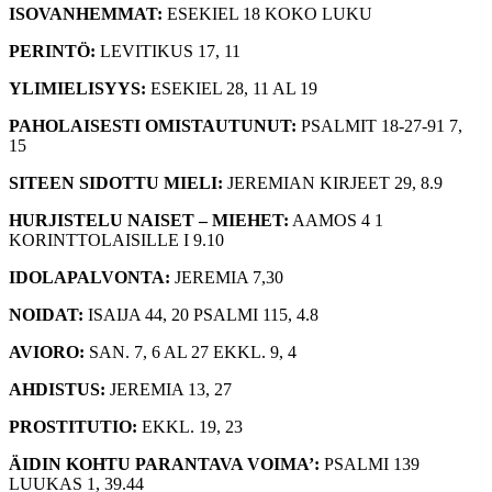
ISOVANHEMMAT:
ESEKIEL 18 KOKO LUKU
PERINTÖ:
LEVITIKUS 17, 11
YLIMIELISYYS:
ESEKIEL 28, 11 AL 19
PAHOLAISESTI OMISTAUTUNUT:
PSALMIT 18-27-91 7,
15
SITEEN SIDOTTU MIELI:
JEREMIAN KIRJEET 29, 8.9
HURJISTELU NAISET – MIEHET:
AAMOS 4 1
KORINTTOLAISILLE I 9.10
IDOLAPALVONTA:
JEREMIA 7,30
NOIDAT:
ISAIJA 44, 20 PSALMI 115, 4.8
AVIORO:
SAN. 7, 6 AL 27 EKKL. 9, 4
AHDISTUS:
JEREMIA 13, 27
PROSTITUTIO:
EKKL. 19, 23
ÄIDIN KOHTU PARANTAVA VOIMA’:
PSALMI 139
LUUKAS 1, 39.44