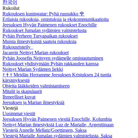
한국어
Rukoilut
Rukouksen kuningatar: Pyhä ruusukko
🌹
Erilaisia rukouksia, omistuksia ja ekskommunikaatioita
Jeesuksen Hyvän Paimenen rukoukset Enochille
Rukoukset Jumalan sydämien valmistelusta
Pyhän Perheen Turvapaikan rukoukset
Muista ilmestyksistä saatuja rukouksia
Rukousristeily
Jacarein Neitsyt Marian rukoukset
Pyhän Joosefin Neitsyen sydämelle omistautuminen
Rukoukset yhdistymään Pyhän rakkauden kanssa
Neitsyt Marian Sydämen liekki
†
†
†
Meidän Herramme Jeesuksen Kristuksen 24 tuntia
kärsimyksestä
Ohjeita lääkkeiden valmistamiseen
Mitalit ja skapulaarit
Ihmeelliset kuvat
Jeesuksen ja Marian ilmestyksiä
Viestejä
Uusimmat viestit
Jeesuksen Hyvän Paimenen viestiä Enochille, Kolumbia
Neitsyt Marian ilmestyksiä Luz de Marialle, Argentiinaan
Viestejä Annelle Mellatz/Goettingen, Saksa
Viestejä Marialle Jumalan sydämien valmistelusta, Saksa