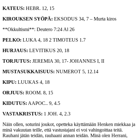
KATEUS:
HEBR. 12, 15
KIROUKSEN SYÖPÄ:
EKSODUS 34, 7 – Murta kiros
**Okkultismi**: Deutero 7:24 Al 26
PELKO:
LUKA 4, 18 2 TIMOTEUS 1.7
HURJAUS:
LEVITIKUS 20, 18
TORJUTUS:
JEREMIA 30, 17- JOHANNES I, II
MUSTASUKKAISUUS:
NUMEROT 5, 12.14
KIPU:
LUUKAS 4, 18
ORJUUS:
ROOM. 8, 15
KIDUTUS:
AAPOC.. 9, 4.5
VASTAKRISTUS:
1 JOH. 4, 2.3
Näin ollen, soturini joukot, opetteka käyttämään Henken miekkaa ja
minä vakuutan teille, että vastustajani ei voi vahingoittaa teitä.
Rauhani jätän teidän, rauhaani annan teidän. Minä olen Herrani,