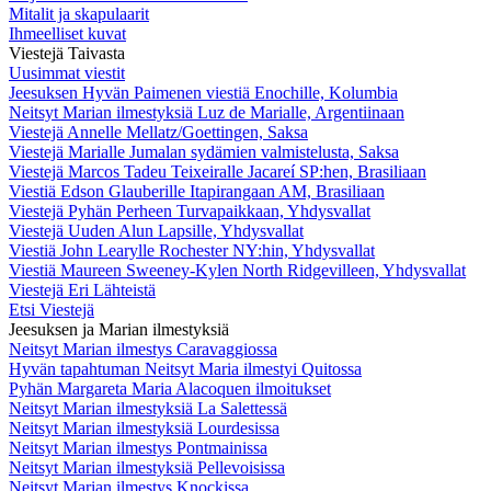
Mitalit ja skapulaarit
Ihmeelliset kuvat
Viestejä Taivasta
Uusimmat viestit
Jeesuksen Hyvän Paimenen viestiä Enochille, Kolumbia
Neitsyt Marian ilmestyksiä Luz de Marialle, Argentiinaan
Viestejä Annelle Mellatz/Goettingen, Saksa
Viestejä Marialle Jumalan sydämien valmistelusta, Saksa
Viestejä Marcos Tadeu Teixeiralle Jacareí SP:hen, Brasiliaan
Viestiä Edson Glauberille Itapirangaan AM, Brasiliaan
Viestejä Pyhän Perheen Turvapaikkaan, Yhdysvallat
Viestejä Uuden Alun Lapsille, Yhdysvallat
Viestiä John Learylle Rochester NY:hin, Yhdysvallat
Viestiä Maureen Sweeney-Kylen North Ridgevilleen, Yhdysvallat
Viestejä Eri Lähteistä
Etsi Viestejä
Jeesuksen ja Marian ilmestyksiä
Neitsyt Marian ilmestys Caravaggiossa
Hyvän tapahtuman Neitsyt Maria ilmestyi Quitossa
Pyhän Margareta Maria Alacoquen ilmoitukset
Neitsyt Marian ilmestyksiä La Salettessä
Neitsyt Marian ilmestyksiä Lourdesissa
Neitsyt Marian ilmestys Pontmainissa
Neitsyt Marian ilmestyksiä Pellevoisissa
Neitsyt Marian ilmestys Knockissa