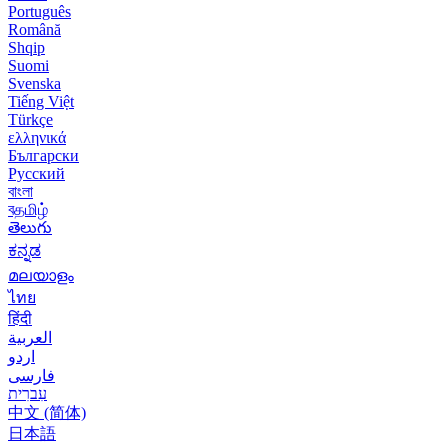
Português
Română
Shqip
Suomi
Svenska
Tiếng Việt
Türkçe
ελληνικά
Български
Русский
বাংলা
বதமிழ்
తెలుగు
ಕನ್ನಡ
മലയാളം
ไทย
हिंदी
العربية
اردو
فارسی
עִברִית
中文 (简体)
日本語