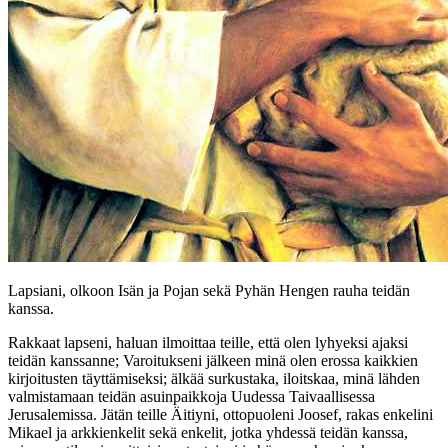
Lapsiani, olkoon Isän ja Pojan sekä Pyhän Hengen rauha teidän
kanssa.
Rakkaat lapseni, haluan ilmoittaa teille, että olen lyhyeksi ajaksi
teidän kanssanne; Varoitukseni jälkeen minä olen erossa kaikkien
kirjoitusten täyttämiseksi; älkää surkustaka, iloitskaa, minä lähden
valmistamaan teidän asuinpaikkoja Uudessa Taivaallisessa
Jerusalemissa. Jätän teille Äitiyni, ottopuoleni Joosef, rakas enkelini
Mikael ja arkkienkelit sekä enkelit, jotka yhdessä teidän kanssa,