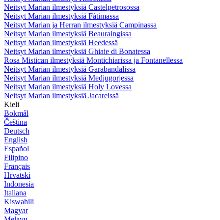
Neitsyt Marian ilmestyksiä Castelpetrosossa
Neitsyt Marian ilmestyksiä Fátimassa
Neitsyt Marian ja Herran ilmestyksiä Campinassa
Neitsyt Marian ilmestyksiä Beauraingissa
Neitsyt Marian ilmestyksiä Heedessä
Neitsyt Marian ilmestyksiä Ghiaie di Bonatessa
Rosa Mistican ilmestyksiä Montichiarissa ja Fontanellessa
Neitsyt Marian ilmestyksiä Garabandalissa
Neitsyt Marian ilmestyksiä Medjugorjessa
Neitsyt Marian ilmestyksiä Holy Lovessa
Neitsyt Marian ilmestyksiä Jacareissä
Kieli
Bokmål
Čeština
Deutsch
English
Español
Filipino
Français
Hrvatski
Indonesia
Italiana
Kiswahili
Magyar
Melayu