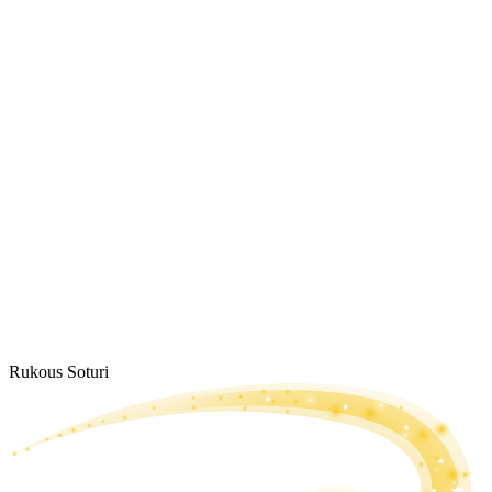
Rukous Soturi