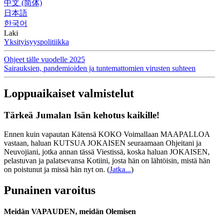
中文 (简体)
日本語
한국어
Laki
Yksityisyyspolitiikka
Ohjeet tälle vuodelle 2025
Sairauksien, pandemioiden ja tuntemattomien virusten suhteen
Loppuaikaiset valmistelut
Tärkeä Jumalan Isän kehotus kaikille!
Ennen kuin vapautan Kätensä KOKO Voimallaan MAAPALLOA
vastaan, haluan KUTSUA JOKAISEN seuraamaan Ohjeitani ja
Neuvojiani, jotka annan tässä Viestissä, koska haluan JOKAISEN,
pelastuvan ja palatsevansa Kotiini, josta hän on lähtöisin, mistä hän
on poistunut ja missä hän nyt on.
(
Jatka...
)
Punainen varoitus
Meidän VAPAUDEN, meidän Olemisen