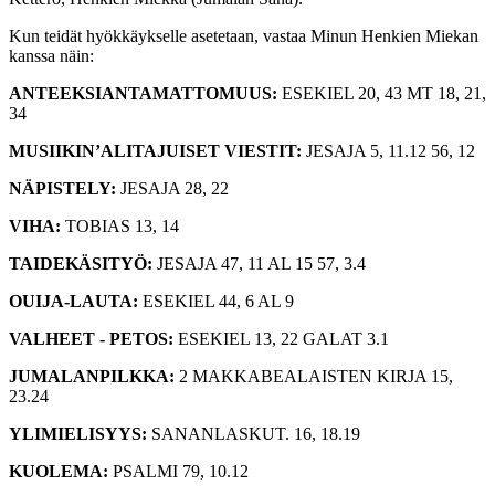
Kun teidät hyökkäykselle asetetaan, vastaa Minun Henkien Miekan
kanssa näin:
ANTEEKSIANTAMATTOMUUS:
ESEKIEL 20, 43 MT 18, 21,
34
MUSIIKIN’ALITAJUISET VIESTIT:
JESAJA 5, 11.12 56, 12
NÄPISTELY:
JESAJA 28, 22
VIHA:
TOBIAS 13, 14
TAIDEKÄSITYÖ:
JESAJA 47, 11 AL 15 57, 3.4
OUIJA-LAUTA:
ESEKIEL 44, 6 AL 9
VALHEET - PETOS:
ESEKIEL 13, 22 GALAT 3.1
JUMALANPILKKA:
2 MAKKABEALAISTEN KIRJA 15,
23.24
YLIMIELISYYS:
SANANLASKUT. 16, 18.19
KUOLEMA:
PSALMI 79, 10.12