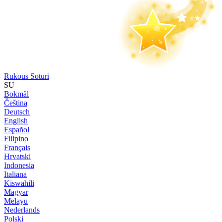
Rukous Soturi
SU
Bokmål
Čeština
Deutsch
English
Español
Filipino
Français
Hrvatski
Indonesia
Italiana
Kiswahili
Magyar
Melayu
Nederlands
Polski