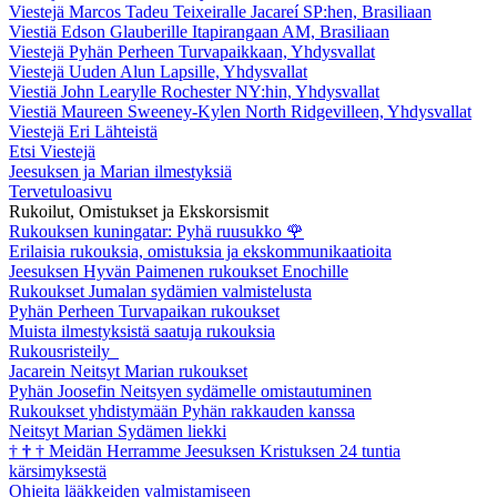
Viestejä Marcos Tadeu Teixeiralle Jacareí SP:hen, Brasiliaan
Viestiä Edson Glauberille Itapirangaan AM, Brasiliaan
Viestejä Pyhän Perheen Turvapaikkaan, Yhdysvallat
Viestejä Uuden Alun Lapsille, Yhdysvallat
Viestiä John Learylle Rochester NY:hin, Yhdysvallat
Viestiä Maureen Sweeney-Kylen North Ridgevilleen, Yhdysvallat
Viestejä Eri Lähteistä
Etsi Viestejä
Jeesuksen ja Marian ilmestyksiä
Tervetuloasivu
Rukoilut, Omistukset ja Ekskorsismit
Rukouksen kuningatar: Pyhä ruusukko
🌹
Erilaisia rukouksia, omistuksia ja ekskommunikaatioita
Jeesuksen Hyvän Paimenen rukoukset Enochille
Rukoukset Jumalan sydämien valmistelusta
Pyhän Perheen Turvapaikan rukoukset
Muista ilmestyksistä saatuja rukouksia
Rukousristeily
Jacarein Neitsyt Marian rukoukset
Pyhän Joosefin Neitsyen sydämelle omistautuminen
Rukoukset yhdistymään Pyhän rakkauden kanssa
Neitsyt Marian Sydämen liekki
†
†
†
Meidän Herramme Jeesuksen Kristuksen 24 tuntia
kärsimyksestä
Ohjeita lääkkeiden valmistamiseen