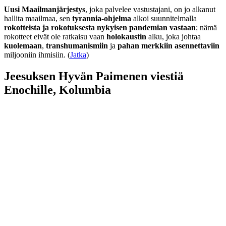
Uusi Maailmanjärjestys
, joka palvelee vastustajani, on jo alkanut
hallita maailmaa, sen
tyrannia-ohjelma
alkoi suunnitelmalla
rokotteista ja rokotuksesta nykyisen pandemian vastaan
; nämä
rokotteet eivät ole ratkaisu vaan
holokaustin
alku, joka johtaa
kuolemaan
,
transhumanismiin
ja
pahan merkkiin asennettaviin
miljooniin ihmisiin. (
Jatka
)
Jeesuksen Hyvän Paimenen viestiä
Enochille, Kolumbia