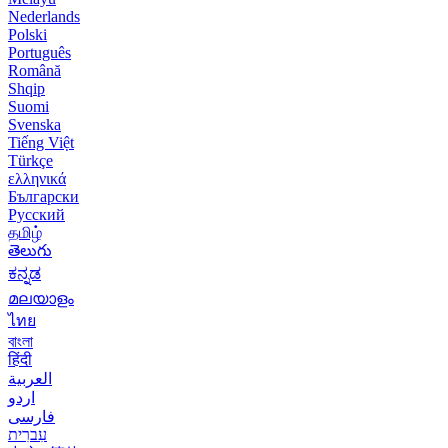
Nederlands
Polski
Português
Română
Shqip
Suomi
Svenska
Tiếng Việt
Türkçe
ελληνικά
Български
Русский
தமிழ்
తెలుగు
ಕನ್ನಡ
മലയാളം
ไทย
বাংলা
हिंदी
العربية
اردو
فارسی
עִברִית