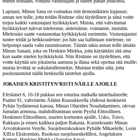
minun sotilaani, voittaisi vastustajani ja hänen pahan joukonsa.
Lapsiani, Minun Sana on voimakas risti demoniikkien loppuun;
annan sen teille, jotta teidän Ristinne olisi täydellinen ja siinä voitte
torjua kaikki vastustajani hyökkäykset. Muista, että vahvimmat
hyökkäykset tulevat mieleenne, aisteisiinne, voimanne, muistiin.
Mielessäsi saatte vastaanottaa hyökkäyksiä useimmin. Vastustajanini
tuntee teidät ja heikkoudenne: jos hän saa hallintaan mielenne, on
helpompi saada valta ruumiissanne. Tämän takia annan teille tänään
Minun Sanani, joka on Henkien Miekka, jotta käytättäisi sitä aina
kun saatte mielen hyökkäyksiä. Niin Ristinne on täydellinen, että
voitte käyttää sen jokaisena aamuna ja illana sekä opettaa sitä muille;
muista levittää se sukulaisillennekin. Muistan teidän siitä, jotta
puolustautuisit näillä henkisellä taistelun ajoilla.
JOKAISEN KRISTITYN’RISTI NÄILLE AJOILLE
Efeslaiset 6, 10-18 pukkaa sen soturina matkalla taistelualueelle,
Psalmi 91, vahvistettu Äitiäni Ruusukkeella yhdessä henkisesti
Pyhän Sydämensä kanssa, Minun Ohjeiden Noudattaminen, olevan
Jumalan armossa, mahdollisimman usein Pyyhä Ehtoollinen.
Henkinen Ehtoollinen, suurten koetusten ajoille, Usko, Toivo,
Rakkaus ja ennen kaikkea paljon Rakasta. Konsekraatio Minun
Arvoitukseeni Verelle, Suojelusrukouksen Pyhälle Mikaelelle, Leon
XIII:n Ekskomisio, Ruokous suojelusenkelillesi, Angeluksen
Ketterö, Henkien Miekka (Jumalan Sana).