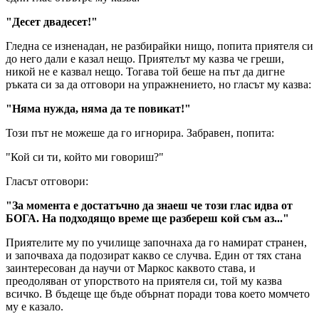
"Десет двадесет!"
Гледна се изненадан, не разбирайки нищо, попита приятеля си
до него дали е казал нещо. Приятелът му казва че греши,
никой не е казвал нещо. Тогава той беше на път да дигне
ръката си за да отговори на упражнението, но гласът му казва:
"Няма нужда, няма да те повикат!"
Този път не можеше да го игнорира. Забравен, попита:
"Кой си ти, който ми говориш?"
Гласът отговори:
"За момента е достатъчно да знаеш че този глас идва от
БОГА. На подходящо време ще разбереш кой съм аз..."
Приятелите му по училище започнаха да го намират странен,
и започваха да подозират какво се случва. Един от тях стана
заинтересован да научи от Маркос каквото става, и
преодоляван от упорството на приятеля си, той му казва
всичко. В бъдеще ще бъде обърнат поради това което момчето
му е казало.