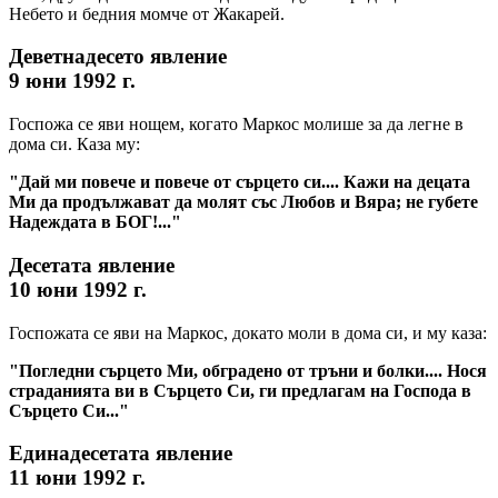
Небето и бедния момче от Жакарей.
Деветнадесето явление
9 юни 1992 г.
Госпожа се яви нощем, когато Маркос молише за да легне в
дома си. Каза му:
"Дай ми повече и повече от сърцето си.... Кажи на децата
Ми да продължават да молят със Любов и Вяра; не губете
Надеждата в БОГ!..."
Десетата явление
10 юни 1992 г.
Госпожата се яви на Маркос, докато моли в дома си, и му каза:
"Погледни сърцето Ми, обградено от тръни и болки.... Нося
страданията ви в Сърцето Си, ги предлагам на Господа в
Сърцето Си..."
Единадесетата явление
11 юни 1992 г.