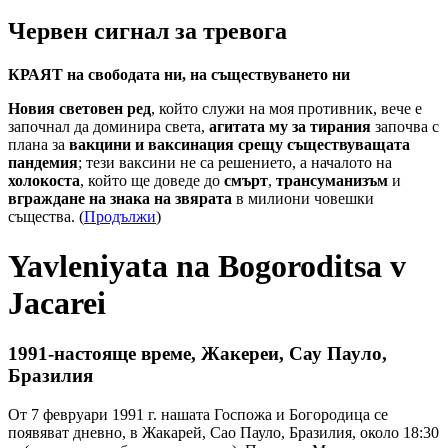
Червен сигнал за тревога
КРАЯТ на свободата ни, на съществуването ни
Новия световен ред
, който служи на моя противник, вече е
започнал да доминира света,
агитата му за тирания
започва с
плана за
вакцини и ваксинация срещу съществуващата
пандемия
; тези ваксини не са решението, а началото на
холокоста
, който ще доведе до
смърт
,
трансуманизъм
и
вграждане на знака на звярата
в милиони човешки
същества. (
Продължи
)
Yavleniyata na Bogoroditsa v
Jacarei
1991-настояще време, Жакереи, Сау Пауло,
Бразилия
От 7 февруари 1991 г. нашата Госпожа и Богородица се
появяват дневно, в Жакарей, Сао Пауло, Бразилия, около 18:30