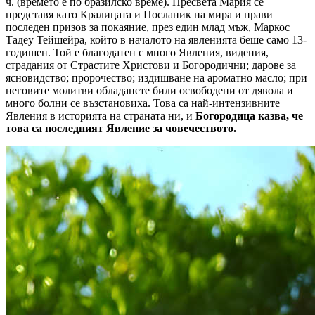
ч. (времето е по бразилско време). Пресвета Мария се
представя като Кралицата и Посланик на мира и прави
последен призов за покаяние, през един млад мъж, Маркос
Тадеу Тейшейра, който в началото на явленията беше само 13-
годишен. Той е благодатен с много Явления, видения,
страдания от Страстите Христови и Богородични; дарове за
ясновидство; пророчество; издишване на ароматно масло; при
неговите молитви обладанете били освободени от дявола и
много болни се възстановиха. Това са най-интензивните
Явления в историята на страната ни, и
Богородица казва, че
това са последният Явление за човечеството.