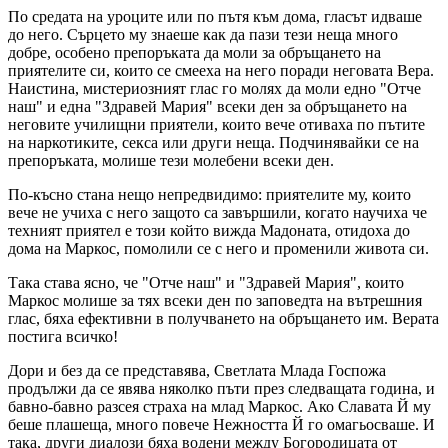
По средата на уроците или по пътя към дома, гласът идваше
до него. Сърцето му знаеше как да пази тези неща много
добре, особено препоръката да моли за обръщането на
приятелите си, които се смееха на него поради неговата Вера.
Наистина, мистериозният глас го молях да моли едно "Отче
наш" и една "Здравей Мария" всеки ден за обръщането на
неговите училищни приятели, които вече отиваха по пътите
на наркотиките, секса или други неща. Подчинявайки се на
препоръката, молише тези молебени всеки ден.
По-късно стана нещо непредвидимо: приятелите му, които
вече не учиха с него защото са завършили, когато научиха че
техният приятел е този който вижда Мадоната, отидоха до
дома на Маркос, помолили се с него и променили живота си.
Така става ясно, че "Отче наш" и "Здравей Мария", които
Маркос молише за тях всеки ден по заповедта на вътрешния
глас, бяха ефективни в получването на обръщането им. Верата
постига всичко!
Дори и без да се представява, Светлата Млада Госпожа
продължи да се явява няколко пъти през следващата година, и
бавно-бавно разсея страха на млад Маркос. Ако Славата Й му
беше плашеща, много повече Нежността Й го омагьосваше. И
така, други диалози бяха водени между Богородицата от