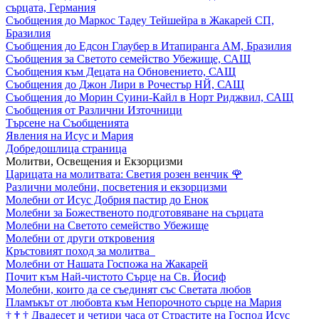
сърцата, Германия
Съобщения до Маркос Тадеу Тейшейра в Жакарей СП,
Бразилия
Съобщения до Едсон Глаубер в Итапиранга АМ, Бразилия
Съобщения за Светото семейство Убежище, САЩ
Съобщения към Децата на Обновението, САЩ
Съобщения до Джон Лири в Рочестър НЙ, САЩ
Съобщения до Морин Суини-Кайл в Норт Риджвил, САЩ
Съобщения от Различни Източници
Търсене на Съобщенията
Явления на Исус и Мария
Добредошлица страница
Молитви, Освещения и Екзорцизми
Царицата на молитвата: Светия розен венчик
🌹
Различни молебни, посветения и екзорцизми
Молебни от Исус Добрия пастир до Енок
Молебни за Божественото подготовяване на сърцата
Молебни на Светото семейство Убежище
Молебни от други откровения
Кръстовият поход за молитва
Молебни от Нашата Госпожа на Жакарей
Почит към Най-чистото Сърце на Св. Йосиф
Молебни, които да се съединят със Светата любов
Пламъкът от любовта към Непорочното сърце на Мария
†
†
†
Двадесет и четири часа от Страстите на Господ Исус