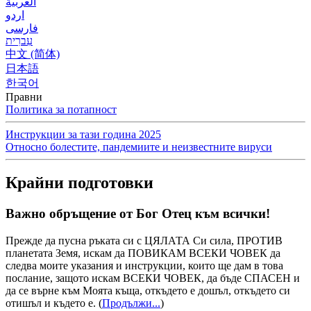
العربية
اردو
فارسی
עִברִית
中文 (简体)
日本語
한국어
Правни
Политика за потапност
Инструкции за тази година 2025
Относно болестите, пандемиите и неизвестните вируси
Крайни подготовки
Важно обръщение от Бог Отец към всички!
Прежде да пусна ръката си с ЦЯЛАТА Си сила, ПРОТИВ
планетата Земя, искам да ПОВИКАМ ВСЕКИ ЧОВЕК да
следва моите указания и инструкции, които ще дам в това
послание, защото искам ВСЕКИ ЧОВЕК, да бъде СПАСЕН и
да се върне към Моята къща, откъдето е дошъл, откъдето си
отишъл и където е.
(
Продължи...
)