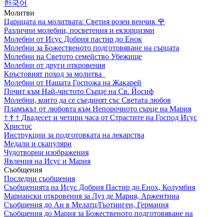
한국어
Молитви
Царицата на молитвата: Светия розен венчик
🌹
Различни молебни, посветения и екзорцизми
Молебни от Исус Добрия пастир до Енок
Молебни за Божественото подготовяване на сърцата
Молебни на Светото семейство Убежище
Молебни от други откровения
Кръстовият поход за молитва
Молебни от Нашата Госпожа на Жакарей
Почит към Най-чистото Сърце на Св. Йосиф
Молебни, които да се съединят със Светата любов
Пламъкът от любовта към Непорочното сърце на Мария
†
†
†
Двадесет и четири часа от Страстите на Господ Исус
Христос
Инструкции за подготовката на лекарства
Медали и скапуляри
Чудотворни изображения
Явления на Исус и Мария
Съобщения
Последни съобщения
Съобщенията на Исус Добрия Пастир до Енох, Колумбия
Мариански откровения за Луз де Мария, Аржентина
Съобщения до Ан в Мелатц/Гьотинген, Германия
Съобщения до Мария за Божественото подготовяване на