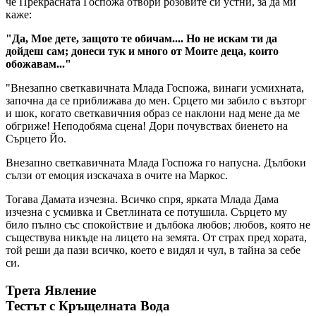
че Прекрасната Госпожа отвори розовите си устни, за да ми
каже:
"Да, Мое дете, защото те обичам.... Но не искам ти да
дойдеш сам; донеси тук и много от Моите деца, които
обожавам..."
"Внезапно светкавичната Млада Госпожа, винаги усмихната,
започна да се приближава до мен. Срцето ми забило с възторг
и шок, когато светкавичния образ се наклони над мене да ме
обгриже! Неподобяма сцена! Дори почувствах биенето на
Сърцето Йо.
Внезапно светкавичната Млада Госпожа го напусна. Дълбоки
сълзи от емоция изскачаха в очите на Маркос.
Тогава Дамата изчезна. Всичко спря, ярката Млада Дама
изчезна с усмивка и Светлината се потушила. Сърцето му
било пълно със спокойствие и дълбока любов; любов, която не
съществува никъде на лицето на земята. От страх пред хората,
той реши да пази всичко, което е видял и чул, в тайна за себе
си.
Трета Явление
Тестът с Кръщелната Вода