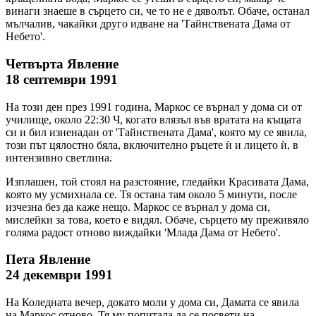
винаги знаеше в сърцето си, че то не е дяволът. Обаче, останал
мълчалив, чакайки друго идване на 'Тайнствената Дама от
Небето'.
Четвърта Явление
18 септември 1991
На този ден през 1991 година, Маркос се върнал у дома си от
училище, около 22:30 Ч, когато влязъл във вратата на къщата
си и бил изненадан от 'Тайнствената Дама', която му се явила,
този път цялостно бяла, включително ръцете ѝ и лицето ѝ, в
интензивно светлина.
Изплашен, той стоял на разстояние, гледайки Красивата Дама,
която му усмихнала се. Тя остана там около 5 минути, после
изчезна без да каже нещо. Маркос се върнал у дома си,
мислейки за това, което е видял. Обаче, сърцето му преживяло
голяма радост отново виждайки 'Млада Дама от Небето'.
Пета Явление
24 декември 1991
На Коледната вечер, докато моли у дома си, Дамата се явила
на Маркос отново. Тя му попитала да се посвети на