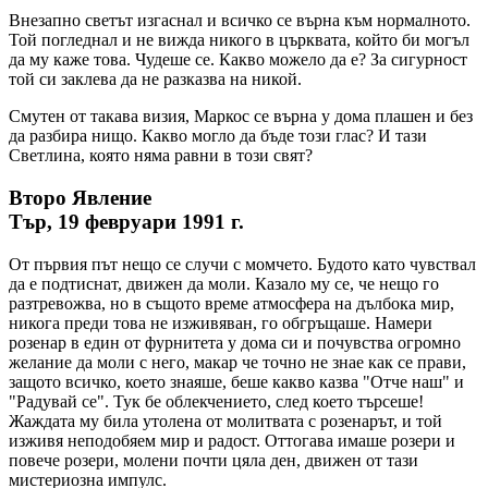
Внезапно светът изгаснал и всичко се върна към нормалното.
Той погледнал и не вижда никого в църквата, който би могъл
да му каже това. Чудеше се. Какво можело да е? За сигурност
той си заклева да не разказва на никой.
Смутен от такава визия, Маркос се върна у дома плашен и без
да разбира нищо. Какво могло да бъде този глас? И тази
Светлина, която няма равни в този свят?
Второ Явление
Тър, 19 февруари 1991 г.
От първия път нещо се случи с момчето. Будото като чувствал
да е подтиснат, движен да моли. Казало му се, че нещо го
разтревожва, но в същото време атмосфера на дълбока мир,
никога преди това не изживяван, го обгръщаше. Намери
розенар в един от фурнитета у дома си и почувства огромно
желание да моли с него, макар че точно не знае как се прави,
защото всичко, което знаяше, беше какво казва "Отче наш" и
"Радувай се". Тук бе облекчението, след което търсеше!
Жаждата му била утолена от молитвата с розенарът, и той
изживя неподобяем мир и радост. Оттогава имаше розери и
повече розери, молени почти цяла ден, движен от тази
мистериозна импулс.