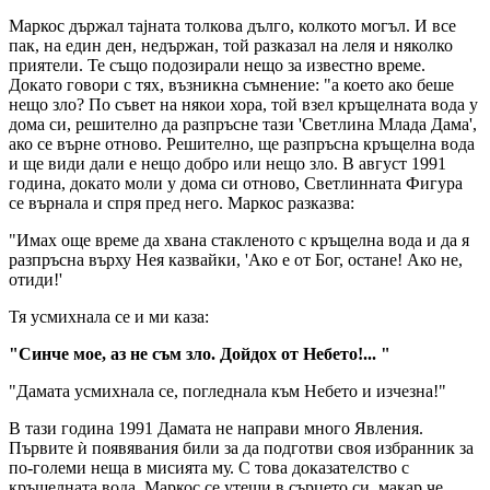
Маркос държал тајната толкова дълго, колкото могъл. И все
пак, на един ден, недържан, той разказал на леля и няколко
приятели. Те също подозирали нещо за известно време.
Докато говори с тях, възникна съмнение: "а което ако беше
нещо зло? По съвет на някои хора, той взел кръщелната вода у
дома си, решително да разпръсне тази 'Светлина Млада Дама',
ако се върне отново. Решително, ще разпръсна кръщелна вода
и ще види дали е нещо добро или нещо зло. В август 1991
година, докато моли у дома си отново, Светлинната Фигура
се върнала и спря пред него. Маркос разказва:
"Имах още време да хвана стакленото с кръщелна вода и да я
разпръсна върху Нея казвайки, 'Ако е от Бог, остане! Ако не,
отиди!'
Тя усмихнала се и ми каза:
"Синче мое, аз не съм зло. Дойдох от Небето!... "
"Дамата усмихнала се, погледнала към Небето и изчезна!"
В тази година 1991 Дамата не направи много Явления.
Първите ѝ появявания били за да подготви своя избранник за
по-големи неща в мисията му. С това доказателство с
кръщелната вода, Маркос се утеши в сърцето си, макар че