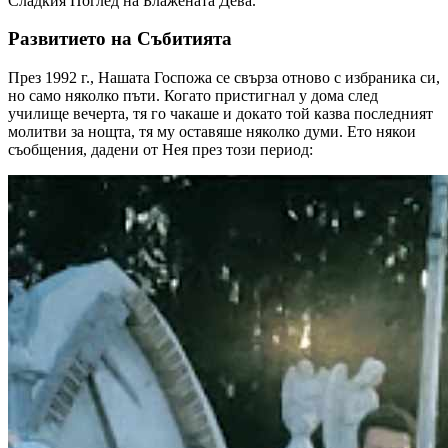
Сладкия Поглед на Блажената Дева.
Развитието на Събитията
През 1992 г., Нашата Госпожа се свърза отново с избраника си,
но само няколко пъти. Когато пристигнал у дома след
училище вечерта, тя го чакаше и докато той казва последният
молитви за нощта, тя му оставяше няколко думи. Ето някои
съобщения, дадени от Нея през този период: