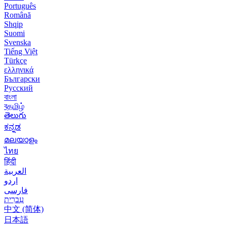
Português
Română
Shqip
Suomi
Svenska
Tiếng Việt
Türkçe
ελληνικά
Български
Русский
বাংলা
বதமிழ்
తెలుగు
ಕನ್ನಡ
മലയാളം
ไทย
हिंदी
العربية
اردو
فارسی
עִברִית
中文 (简体)
日本語