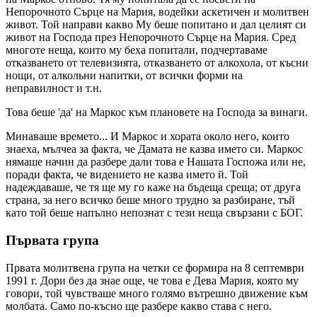
Непорочното Сърце на Мария, водейки аскетичен и молитвен
живот. Той направи какво Му беше попитано и дал целият си
живот на Господа през Непорочното Сърце на Мария. Сред
многоте неща, които му беха попитали, подчертаваме
отказването от телевизията, отказването от алкохола, от късни
нощи, от алкольни напитки, от всички форми на
неправилност и т.н.
Това беше 'да' на Маркос към плановете на Господа за винаги.
Минаваше времето... И Маркос и хората около него, които
знаеха, мълчеа за факта, че Дамата не казва името си. Маркос
нямаше начин да разбере дали това е Нашата Госпожа или не,
поради факта, че видението не казва името й. Той
надеждаваше, че тя ще му го каже на бъдеща среща; от друга
страна, за него всичко беше много трудно за разбиране, тъй
като той беше напълно непознат с тези неща свързани с БОГ.
Първата група
Првата молитвена група на четки се формира на 8 септември
1991 г. Дори без да знае още, че това е Дева Мария, която му
говори, той чувстваше много голямо вътрешно движение към
молбата. Само по-късно ще разбере какво става с него.