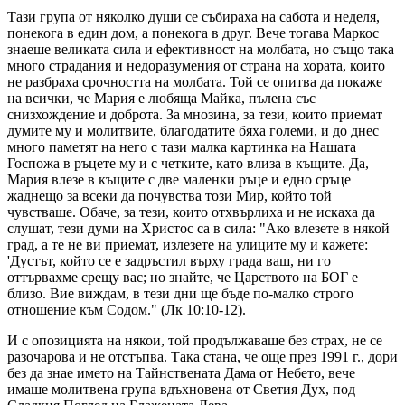
Тази група от няколко души се събираха на сабота и неделя,
понекога в един дом, а понекога в друг. Вече тогава Маркос
знаеше великата сила и ефективност на молбата, но също така
много страдания и недоразумения от страна на хората, които
не разбраха срочността на молбата. Той се опитва да покаже
на всички, че Мария е любяща Майка, пълена със
снизхождение и доброта. За мнозина, за тези, които приемат
думите му и молитвите, благодатите бяха големи, и до днес
много паметят на него с тази малка картинка на Нашата
Госпожа в ръцете му и с четките, като влиза в къщите. Да,
Мария влезе в къщите с две маленки ръце и едно сръце
жаднещо за всеки да почувства този Мир, който той
чувстваше. Обаче, за тези, които отхвърлиха и не искаха да
слушат, тези думи на Христос са в сила: "Ако влезете в някой
град, а те не ви приемат, излезете на улиците му и кажете:
'Дустът, който се е задръстил върху града ваш, ни го
оттървахме срещу вас; но знайте, че Царството на БОГ е
близо. Вие виждам, в тези дни ще бъде по-малко строго
отношение към Содом." (Лк 10:10-12).
И с опозицията на някои, той продължаваше без страх, не се
разочарова и не отстъпва. Така стана, че още през 1991 г., дори
без да знае името на Тайнствената Дама от Небето, вече
имаше молитвена група вдъхновена от Светия Дух, под