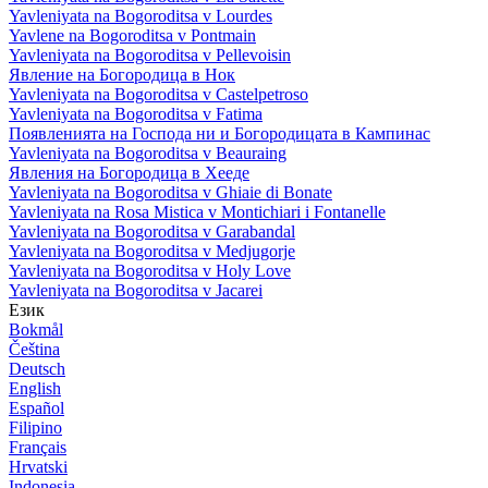
Yavleniyata na Bogoroditsa v Lourdes
Yavlene na Bogoroditsa v Pontmain
Yavleniyata na Bogoroditsa v Pellevoisin
Явление на Богородица в Нок
Yavleniyata na Bogoroditsa v Castelpetroso
Yavleniyata na Bogoroditsa v Fatima
Появленията на Господа ни и Богородицата в Кампинас
Yavleniyata na Bogoroditsa v Beauraing
Явления на Богородица в Хееде
Yavleniyata na Bogoroditsa v Ghiaie di Bonate
Yavleniyata na Rosa Mistica v Montichiari i Fontanelle
Yavleniyata na Bogoroditsa v Garabandal
Yavleniyata na Bogoroditsa v Medjugorje
Yavleniyata na Bogoroditsa v Holy Love
Yavleniyata na Bogoroditsa v Jacarei
Език
Bokmål
Čeština
Deutsch
English
Español
Filipino
Français
Hrvatski
Indonesia