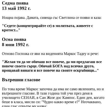
Седма поява
13 май 1992 г.
Нощна појава. Дамата, сияеща със Светлина се появи и каза:
"Седете (концентрирайте се) в молитвата, живеете с
кротост..."
Осма поява
8 юни 1992 г.
Отново Госпожа се яви на виденията Маркос Тадеу и рече:
"Желая ти да ме обичаш все повече, да ми предлагаш все
повече своето сърце. Обичай БОГА над всичко друго,
прощавай винаги и все повече на своите оскръбници..."
Вътрешни гласове
По това време Маркос започна да има не само явленията, но и
вътрешните гласове. В тази година той учи през деня в
училището СЕНАИ, в Сан Жозе дос Кампос. Един ден, когато
беше в класа, мисли си: "Чудно какво време е?" Неочаквано,
един глас отвътре му казва: