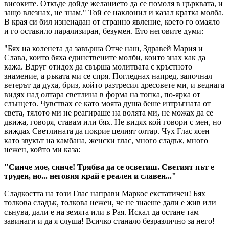
високите. Откъде дойде желанието да се помоля в църквата, и
защо влезнах, не знам." Той се наклонил и казал кратка молба.
В края си бил изненадан от странно явление, което го омаяло
и го оставило парализиран, безумен. Ето неговите думи:
"Бях на коленета да завърша Отче наш, Здравей Мария и
Слава, които бяха единствените молби, които знах как да
кажа. Вдруг отидох да свърша молитвата с кръстното
знамение, а ръката ми се спря. Погледнах напред, започнал
ветерът да духа, бриз, който разтресил дресовете ми, и веднага
видях над олтара светлина в форма на топка, по-ярка от
слънцето. Чувствах се като моята душа беше изтръгната от
света, тялото ми не реагираше на волята ми, не можах да се
движа, говоря, ставам или бях. Не видях кой говори с мен, но
виждах Светлината да покрие целият олтар. Чух Глас ясен
като звукът на камбана, женски глас, много сладък, много
нежен, който ми каза:
"Синче мое, синче! Трябва да се осветиш. Светият път е
труден, но... неговия край е реален и славен..."
Сладкостта на този Глас направи Маркос екстатичен! Бях
толкова сладък, толкова нежен, че не знаеше дали е жив или
сънува, дали е на земята или в Рая. Искал да остане там
завинаги и да я слуша! Всичко станало безразлично за него!