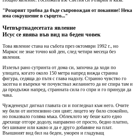
"Розарият трябва да бъде съпровождан от покаяние! Нека
има сокрушение в сърцето..."
Четвъртнадесетата явление
Исус се явява във вид на беден човек
Това явление стана на събота през октомври 1992 г., но
Маркос не знае точно кой ден, след четири месеца без
явления.
Излезъл рано сутринта от дома си, започна да ходи по
улицата, когато около 150 метра напред вижда странна
фигура, седяща до пътя с глава надолу. Странно чувство го
засегна и въпреки че почувствал желанието да не спира там и
да продължи напред, странната сила го спри и го принуди да
чака.
Чужденецът дигнал главата си и погледнал към него. Очите
му били от интензивно син цвят; лицето му било спокойно,
но показвало голяма мъка. Облеклото му беше като едно
дрехище отгоре додолу, направено от просто, бедно платно,
без шиване или какво и да е друго добавяне на плат.
Външният вид бил на беден, уморен и гладуващ