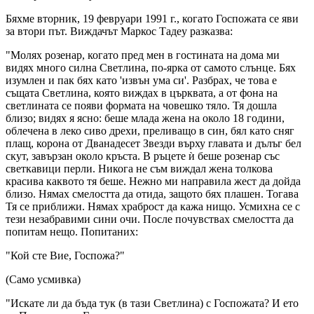
Бяхме вторник, 19 февруари 1991 г., когато Госпожата се яви
за втори път. Виждачът Маркос Тадеу разказва:
"Молях розенар, когато пред мен в гостината на дома ми
видях много силна Светлина, по-ярка от самото слънце. Бях
изумлен и пак бях като 'извън ума си'. Разбрах, че това е
същата Светлина, която виждах в църквата, а от фона на
светлината се появи формата на човешко тяло. Тя дошла
близо; видях я ясно: беше млада жена на около 18 години,
облечена в леко сиво дрехи, преливащо в син, бял като сняг
плащ, корона от Дванадесет Звезди върху главата и дълъг бел
скут, завързан около кръста. В ръцете ѝ беше розенар със
светкавици перли. Никога не съм виждал жена толкова
красива каквото тя беше. Нежно ми направила жест да дойда
близо. Нямах смелостта да отида, защото бях плашен. Тогава
Тя се приближи. Нямах храброст да кажа нищо. Усмихна се с
тези незабравими сини очи. После почувствах смелостта да
попитам нещо. Попитаних:
"Кой сте Вие, Госпожа?"
(Само усмивка)
"Искате ли да бъда тук (в тази Светлина) с Госпожата? И ето