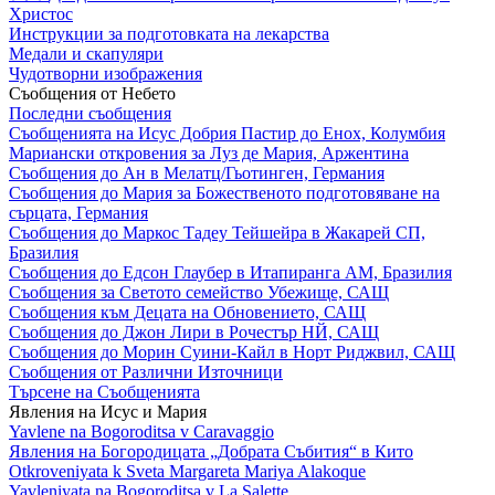
Христос
Инструкции за подготовката на лекарства
Медали и скапуляри
Чудотворни изображения
Съобщения от Небето
Последни съобщения
Съобщенията на Исус Добрия Пастир до Енох, Колумбия
Мариански откровения за Луз де Мария, Аржентина
Съобщения до Ан в Мелатц/Гьотинген, Германия
Съобщения до Мария за Божественото подготовяване на
сърцата, Германия
Съобщения до Маркос Тадеу Тейшейра в Жакарей СП,
Бразилия
Съобщения до Едсон Глаубер в Итапиранга АМ, Бразилия
Съобщения за Светото семейство Убежище, САЩ
Съобщения към Децата на Обновението, САЩ
Съобщения до Джон Лири в Рочестър НЙ, САЩ
Съобщения до Морин Суини-Кайл в Норт Риджвил, САЩ
Съобщения от Различни Източници
Търсене на Съобщенията
Явления на Исус и Мария
Yavlene na Bogoroditsa v Caravaggio
Явления на Богородицата „Добрата Събития“ в Кито
Otkroveniyata k Sveta Margareta Mariya Alakoque
Yavleniyata na Bogoroditsa v La Salette