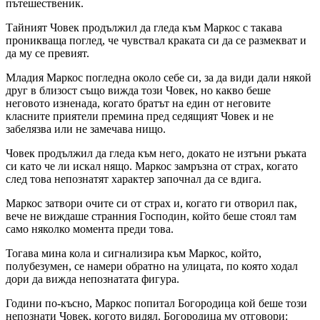
пътешественик.
Тайният Човек продължил да гледа към Маркос с такава
проникваща поглед, че чувствал краката си да се размекват и
да му се превият.
Младия Маркос погледна около себе си, за да види дали някой
друг в близост също вижда този Човек, но какво беше
неговото изненада, когато братът на един от неговите
класните приятели премина пред седящият Човек и не
забелязва или не замечава нищо.
Човек продължил да гледа към него, докато не изтъни ръката
си като че ли искал нящо. Маркос замръзна от страх, когато
след това непознатят характер започнал да се вдига.
Маркос затвори очите си от страх и, когато ги отворил пак,
вече не виждаше странния Господин, който беше стоял там
само няколко момента преди това.
Тогава мина кола и сигнализира към Маркос, който,
полубезумен, се намери обратно на улицата, по която ходал
дори да вижда непознатата фигура.
Години по-късно, Маркос попитал Богородица кой беше този
непознати Човек, когото видял. Богородица му отговори: