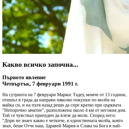
Какво всичко започна...
Първото явление
Четвъртък, 7 февруари 1991 г.
На сутринта на 7 февруари Маркос Тадеу, момче от 13 години,
отишъл в града да направи няколко покупки по молба на
майка си, и на пътя назад реши да спре кратко при църквата
"Непорочно зачатие", разположена около 4 км от неговия дом.
Той се чувствал принуден да влезе да моли. Според него:
"Дори не знаех какво е четкиче, и единствената молба, която
знах, беше Отче наш, Здравей Мария и Слава на Бога в най-