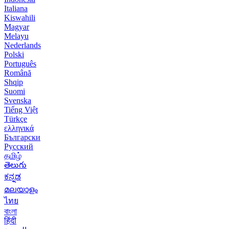
Italiana
Kiswahili
Magyar
Melayu
Nederlands
Polski
Português
Română
Shqip
Suomi
Svenska
Tiếng Việt
Türkçe
ελληνικά
Български
Русский
தமிழ்
తెలుగు
ಕನ್ನಡ
മലയാളം
ไทย
বাংলা
हिंदी