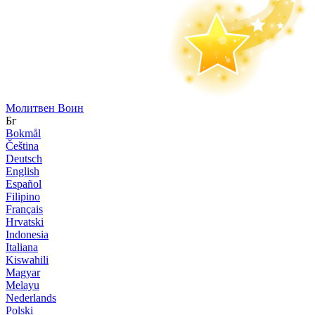
Молитвен Воин
Бг
Bokmål
Čeština
Deutsch
English
Español
Filipino
Français
Hrvatski
Indonesia
Italiana
Kiswahili
Magyar
Melayu
Nederlands
Polski