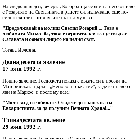
На следващия ден, вечерта, Богородица се яви на него отново
с Розариято на Светлината в ръцете си, излъчващо още по-
силно светлина от другите пъти и му каза:
"Продължавай да молиш Светия Розарий.... Това е
любимата Ми молба, това е веригата, която ще свърже
Сатаната и обнови лицето на целия свят.
Тогава Изчезна.
Дванадесетата явление
17 юни 1992 г.
Нощно явление. Госпожата показа с ръката си в посока на
Материнската църква „Непорочно зачатие“, където първо се
яви на Маркос, и после му каза:
"Моля ви да се обичате. Отидете до трапезата на
Евхаристията, за да получите Вечната Храна!..."
Тринадесетата явление
29 юни 1992 г.
Нощно явление. Госпожата взе Светия си Розарий и каза: