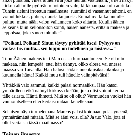
alkoi puhaltaa, viileä tuulenvirta joka heilutti vaatteitani, ja heti näkyi
kirkon alttarille pyöreän muotoinen valo, kirkkaampaa kuin aurinko.
Tunsin sieluni irrotetun maailmasta, ruumiini ei vastannut tahtoni, en
voinut liikkua, puhua, nousta tai juosta. En nähnyt kuka minulle
puhuu, mutta nään valon vallanneen koko alttarin. Kuulin äänen
selkeänä kuin kellonsoiton sointi, naisen äänestä, erittäin makeaa ja
leppoisaa, joka sanoo minulle:"
"Poikani, Poikani! Sinun täytyy pyhittää itsesi. Pyhyys on
vaikea tie, mutta... sen loppu on todellinen ja loistava..."
Tuon Äänen makeus teki Marcosista hurmaantuneen! Se oli niin
makeaa, niin lempeää, ettei hän tiennyt, oliko elossa vai unessa,
maassa vai Taivaalla. Hän halusi jäädä sinne ikuisiksi aikoiksi ja
kuunnella häntä! Kaikki muu tuli hänelle välinpitäväksi!
Yhtäkkiä valo sammui, kaikki palasi normaaliksi. Hän katsoi
ympärilleen eikä nähnyt kirkossa ketään, joka olisi voinut kertoa
tälle asiasta. Häntä ihmetti. Mitä se oli ollut? Varmuuden vuoksi hän
vannoi itselleen ettei kertaisi mitään kenellekään.
Sellaisen näyn turmelemana Marcos palasi kotonaan pelästyneenä,
ymmärtämättä mitään. Mitä se ääni voisi olla? Ja tuo Valo, jota ei
ollut vertaista tässä maailmassa?
Toinen ilmestys