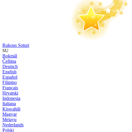
Rukous Soturi
SU
Bokmål
Čeština
Deutsch
English
Español
Filipino
Français
Hrvatski
Indonesia
Italiana
Kiswahili
Magyar
Melayu
Nederlands
Polski