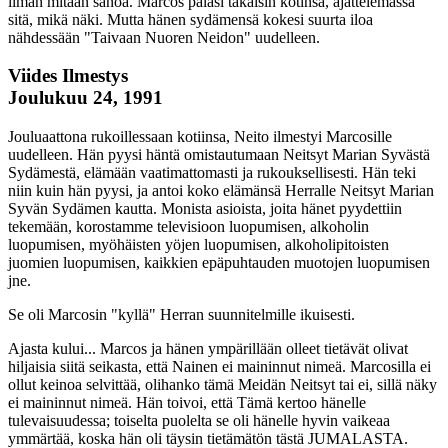
ilman mitään sanoa. Marcos palasi takaisin kotinsa, ajattelemassa
sitä, mikä näki. Mutta hänen sydämensä kokesi suurta iloa
nähdessään "Taivaan Nuoren Neidon" uudelleen.
Viides Ilmestys
Joulukuu 24, 1991
Jouluaattona rukoillessaan kotiinsa, Neito ilmestyi Marcosille
uudelleen. Hän pyysi häntä omistautumaan Neitsyt Marian Syvästä
Sydämestä, elämään vaatimattomasti ja rukouksellisesti. Hän teki
niin kuin hän pyysi, ja antoi koko elämänsä Herralle Neitsyt Marian
Syvän Sydämen kautta. Monista asioista, joita hänet pyydettiin
tekemään, korostamme televisioon luopumisen, alkoholin
luopumisen, myöhäisten yöjen luopumisen, alkoholipitoisten
juomien luopumisen, kaikkien epäpuhtauden muotojen luopumisen
jne.
Se oli Marcosin "kyllä" Herran suunnitelmille ikuisesti.
Ajasta kului... Marcos ja hänen ympärillään olleet tietävät olivat
hiljaisia siitä seikasta, että Nainen ei maininnut nimeä. Marcosilla ei
ollut keinoa selvittää, olihanko tämä Meidän Neitsyt tai ei, sillä näky
ei maininnut nimeä. Hän toivoi, että Tämä kertoo hänelle
tulevaisuudessa; toiselta puolelta se oli hänelle hyvin vaikeaa
ymmärtää, koska hän oli täysin tietämätön tästä JUMALASTA.