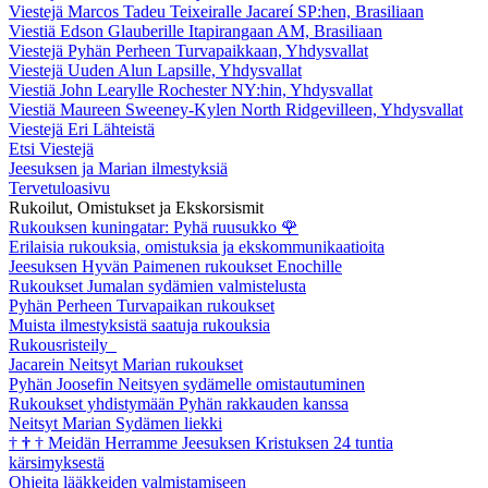
Viestejä Marcos Tadeu Teixeiralle Jacareí SP:hen, Brasiliaan
Viestiä Edson Glauberille Itapirangaan AM, Brasiliaan
Viestejä Pyhän Perheen Turvapaikkaan, Yhdysvallat
Viestejä Uuden Alun Lapsille, Yhdysvallat
Viestiä John Learylle Rochester NY:hin, Yhdysvallat
Viestiä Maureen Sweeney-Kylen North Ridgevilleen, Yhdysvallat
Viestejä Eri Lähteistä
Etsi Viestejä
Jeesuksen ja Marian ilmestyksiä
Tervetuloasivu
Rukoilut, Omistukset ja Ekskorsismit
Rukouksen kuningatar: Pyhä ruusukko
🌹
Erilaisia rukouksia, omistuksia ja ekskommunikaatioita
Jeesuksen Hyvän Paimenen rukoukset Enochille
Rukoukset Jumalan sydämien valmistelusta
Pyhän Perheen Turvapaikan rukoukset
Muista ilmestyksistä saatuja rukouksia
Rukousristeily
Jacarein Neitsyt Marian rukoukset
Pyhän Joosefin Neitsyen sydämelle omistautuminen
Rukoukset yhdistymään Pyhän rakkauden kanssa
Neitsyt Marian Sydämen liekki
†
†
†
Meidän Herramme Jeesuksen Kristuksen 24 tuntia
kärsimyksestä
Ohjeita lääkkeiden valmistamiseen