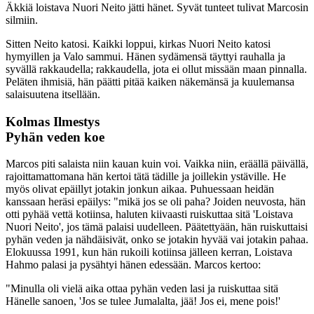
Äkkiä loistava Nuori Neito jätti hänet. Syvät tunteet tulivat Marcosin
silmiin.
Sitten Neito katosi. Kaikki loppui, kirkas Nuori Neito katosi
hymyillen ja Valo sammui. Hänen sydämensä täyttyi rauhalla ja
syvällä rakkaudella; rakkaudella, jota ei ollut missään maan pinnalla.
Peläten ihmisiä, hän päätti pitää kaiken näkemänsä ja kuulemansa
salaisuutena itsellään.
Kolmas Ilmestys
Pyhän veden koe
Marcos piti salaista niin kauan kuin voi. Vaikka niin, eräällä päivällä,
rajoittamattomana hän kertoi tätä tädille ja joillekin ystäville. He
myös olivat epäillyt jotakin jonkun aikaa. Puhuessaan heidän
kanssaan heräsi epäilys: "mikä jos se oli paha? Joiden neuvosta, hän
otti pyhää vettä kotiinsa, haluten kiivaasti ruiskuttaa sitä 'Loistava
Nuori Neito', jos tämä palaisi uudelleen. Päätettyään, hän ruiskuttaisi
pyhän veden ja nähdäisivät, onko se jotakin hyvää vai jotakin pahaa.
Elokuussa 1991, kun hän rukoili kotiinsa jälleen kerran, Loistava
Hahmo palasi ja pysähtyi hänen edessään. Marcos kertoo:
"Minulla oli vielä aika ottaa pyhän veden lasi ja ruiskuttaa sitä
Hänelle sanoen, 'Jos se tulee Jumalalta, jää! Jos ei, mene pois!'