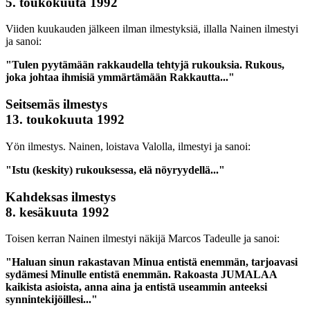
5. toukokuuta 1992
Viiden kuukauden jälkeen ilman ilmestyksiä, illalla Nainen ilmestyi
ja sanoi:
"Tulen pyytämään rakkaudella tehtyjä rukouksia. Rukous,
joka johtaa ihmisiä ymmärtämään Rakkautta..."
Seitsemäs ilmestys
13. toukokuuta 1992
Yön ilmestys. Nainen, loistava Valolla, ilmestyi ja sanoi:
"Istu (keskity) rukouksessa, elä nöyryydellä..."
Kahdeksas ilmestys
8. kesäkuuta 1992
Toisen kerran Nainen ilmestyi näkijä Marcos Tadeulle ja sanoi:
"Haluan sinun rakastavan Minua entistä enemmän, tarjoavasi
sydämesi Minulle entistä enemmän. Rakoasta JUMALAA
kaikista asioista, anna aina ja entistä useammin anteeksi
synnintekijöillesi..."