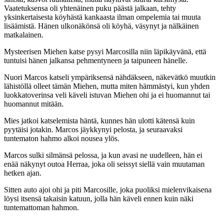
Vaatetuksensa oli yhtenäinen puku päästä jalkaan, tehty
yksinkertaisesta köyhästä kankaasta ilman ompelemia tai muuta
lisäämistä. Hänen ulkonäkönsä oli köyhä, väsynyt ja nälkäinen
matkalainen.
Mysteerisen Miehen katse pysyi Marcosilla niin läpikäyvänä, että
tuntuisi hänen jalkansa pehmentyneen ja taipuneen hänelle.
Nuori Marcos katseli ympäriksensä nähdäkseen, näkevätkö muutkin
lähistöllä olleet tämän Miehen, mutta miten hämmästyi, kun yhden
luokkatoverinsa veli käveli istuvan Miehen ohi ja ei huomannut tai
huomannut mitään.
Mies jatkoi katselemista häntä, kunnes hän ulotti kätensä kuin
pyytäisi jotakin. Marcos jäykkynyi pelosta, ja seuraavaksi
tuntematon hahmo alkoi nousea ylös.
Marcos sulki silmänsä pelossa, ja kun avasi ne uudelleen, hän ei
enää näkynyt outoa Herraa, joka oli seissyt siellä vain muutaman
hetken ajan.
Sitten auto ajoi ohi ja piti Marcosille, joka puoliksi mielenvikaisena
löysi itsensä takaisin katuun, jolla hän käveli ennen kuin näki
tuntemattoman hahmon.