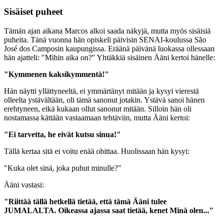
Sisäiset puheet
Tämän ajan aikana Marcos alkoi saada näkyjä, mutta myös sisäisiä
puheita. Tänä vuonna hän opiskeli päivisin SENAI-koulussa São
José dos Camposin kaupungissa. Eräänä päivänä luokassa ollessaan
hän ajatteli: "Mihin aika on?" Yhtäkkiä sisäinen Ääni kertoi hänelle:
"Kymmenen kaksikymmentä!"
Hän näytti yllättyneeltä, ei ymmärtänyt mitään ja kysyi vierestä
olleelta ystävältään, oli tämä sanonut jotakin. Ystävä sanoi hänen
erehtyneen, eikä kukaan ollut sanonut mitään. Silloin hän oli
nostamassa kättään vastaamaan tehtäviin, mutta Ääni kertoi:
"Ei tarvetta, he eivät kutsu sinua!"
Tällä kertaa sitä ei voitu enää ohittaa. Huolissaan hän kysyi:
"Kuka olet sinä, joka puhut minulle?"
Ääni vastasi:
"Riittää tällä hetkellä tietää, että tämä Ääni tulee
JUMALALTA. Oikeassa ajassa saat tietää, kenet Minä olen..."