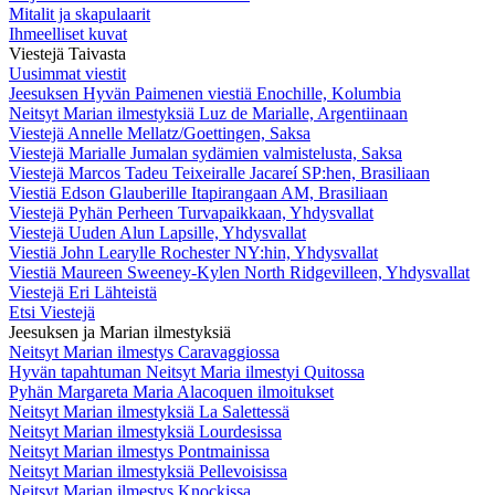
Mitalit ja skapulaarit
Ihmeelliset kuvat
Viestejä Taivasta
Uusimmat viestit
Jeesuksen Hyvän Paimenen viestiä Enochille, Kolumbia
Neitsyt Marian ilmestyksiä Luz de Marialle, Argentiinaan
Viestejä Annelle Mellatz/Goettingen, Saksa
Viestejä Marialle Jumalan sydämien valmistelusta, Saksa
Viestejä Marcos Tadeu Teixeiralle Jacareí SP:hen, Brasiliaan
Viestiä Edson Glauberille Itapirangaan AM, Brasiliaan
Viestejä Pyhän Perheen Turvapaikkaan, Yhdysvallat
Viestejä Uuden Alun Lapsille, Yhdysvallat
Viestiä John Learylle Rochester NY:hin, Yhdysvallat
Viestiä Maureen Sweeney-Kylen North Ridgevilleen, Yhdysvallat
Viestejä Eri Lähteistä
Etsi Viestejä
Jeesuksen ja Marian ilmestyksiä
Neitsyt Marian ilmestys Caravaggiossa
Hyvän tapahtuman Neitsyt Maria ilmestyi Quitossa
Pyhän Margareta Maria Alacoquen ilmoitukset
Neitsyt Marian ilmestyksiä La Salettessä
Neitsyt Marian ilmestyksiä Lourdesissa
Neitsyt Marian ilmestys Pontmainissa
Neitsyt Marian ilmestyksiä Pellevoisissa
Neitsyt Marian ilmestys Knockissa