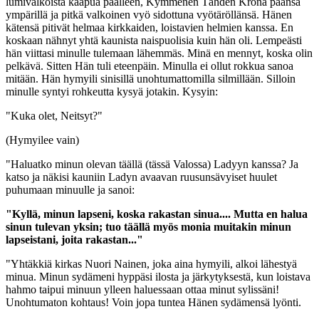
lumivalkoista kaapua päälleen, Kymmenen Tähden Krona päänsä
ympärillä ja pitkä valkoinen vyö sidottuna vyötäröllänsä. Hänen
kätensä pitivät helmaa kirkkaiden, loistavien helmien kanssa. En
koskaan nähnyt yhtä kaunista naispuolisia kuin hän oli. Lempeästi
hän viittasi minulle tulemaan lähemmäs. Minä en mennyt, koska olin
pelkävä. Sitten Hän tuli eteenpäin. Minulla ei ollut rokkua sanoa
mitään. Hän hymyili sinisillä unohtumattomilla silmillään. Silloin
minulle syntyi rohkeutta kysyä jotakin. Kysyin:
"Kuka olet, Neitsyt?"
(Hymyilee vain)
"Haluatko minun olevan täällä (tässä Valossa) Ladyyn kanssa? Ja
katso ja näkisi kauniin Ladyn avaavan ruusunsävyiset huulet
puhumaan minuulle ja sanoi:
"Kyllä, minun lapseni, koska rakastan sinua.... Mutta en halua
sinun tulevan yksin; tuo täällä myös monia muitakin minun
lapseistani, joita rakastan..."
"Yhtäkkiä kirkas Nuori Nainen, joka aina hymyili, alkoi lähestyä
minua. Minun sydämeni hyppäsi ilosta ja järkytyksestä, kun loistava
hahmo taipui minuun ylleen haluessaan ottaa minut sylissäni!
Unohtumaton kohtaus! Voin jopa tuntea Hänen sydämensä lyönti.