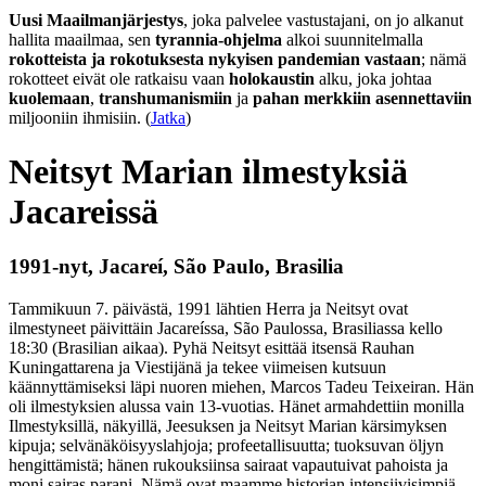
Uusi Maailmanjärjestys
, joka palvelee vastustajani, on jo alkanut
hallita maailmaa, sen
tyrannia-ohjelma
alkoi suunnitelmalla
rokotteista ja rokotuksesta nykyisen pandemian vastaan
; nämä
rokotteet eivät ole ratkaisu vaan
holokaustin
alku, joka johtaa
kuolemaan
,
transhumanismiin
ja
pahan merkkiin asennettaviin
miljooniin ihmisiin. (
Jatka
)
Neitsyt Marian ilmestyksiä
Jacareissä
1991-nyt, Jacareí, São Paulo, Brasilia
Tammikuun 7. päivästä, 1991 lähtien Herra ja Neitsyt ovat
ilmestyneet päivittäin Jacareíssa, São Paulossa, Brasiliassa kello
18:30 (Brasilian aikaa). Pyhä Neitsyt esittää itsensä Rauhan
Kuningattarena ja Viestijänä ja tekee viimeisen kutsuun
käännyttämiseksi läpi nuoren miehen, Marcos Tadeu Teixeiran. Hän
oli ilmestyksien alussa vain 13-vuotias. Hänet armahdettiin monilla
Ilmestyksillä, näkyillä, Jeesuksen ja Neitsyt Marian kärsimyksen
kipuja; selvänäköisyyslahjoja; profeetallisuutta; tuoksuvan öljyn
hengittämistä; hänen rukouksiinsa sairaat vapautuivat pahoista ja
moni sairas parani. Nämä ovat maamme historian intensiivisimpiä