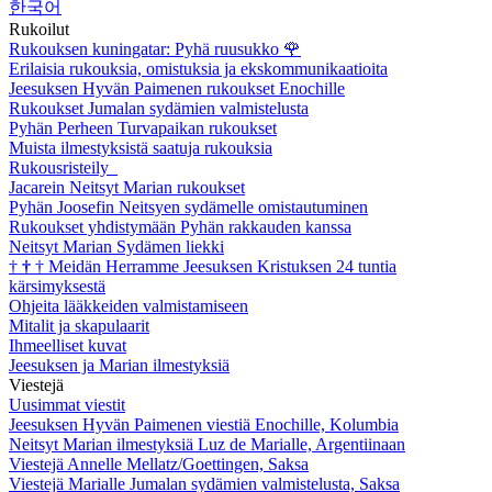
한국어
Rukoilut
Rukouksen kuningatar: Pyhä ruusukko
🌹
Erilaisia rukouksia, omistuksia ja ekskommunikaatioita
Jeesuksen Hyvän Paimenen rukoukset Enochille
Rukoukset Jumalan sydämien valmistelusta
Pyhän Perheen Turvapaikan rukoukset
Muista ilmestyksistä saatuja rukouksia
Rukousristeily
Jacarein Neitsyt Marian rukoukset
Pyhän Joosefin Neitsyen sydämelle omistautuminen
Rukoukset yhdistymään Pyhän rakkauden kanssa
Neitsyt Marian Sydämen liekki
†
†
†
Meidän Herramme Jeesuksen Kristuksen 24 tuntia
kärsimyksestä
Ohjeita lääkkeiden valmistamiseen
Mitalit ja skapulaarit
Ihmeelliset kuvat
Jeesuksen ja Marian ilmestyksiä
Viestejä
Uusimmat viestit
Jeesuksen Hyvän Paimenen viestiä Enochille, Kolumbia
Neitsyt Marian ilmestyksiä Luz de Marialle, Argentiinaan
Viestejä Annelle Mellatz/Goettingen, Saksa
Viestejä Marialle Jumalan sydämien valmistelusta, Saksa