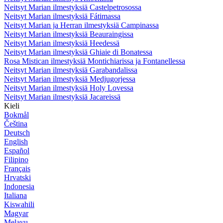
Neitsyt Marian ilmestyksiä Castelpetrosossa
Neitsyt Marian ilmestyksiä Fátimassa
Neitsyt Marian ja Herran ilmestyksiä Campinassa
Neitsyt Marian ilmestyksiä Beauraingissa
Neitsyt Marian ilmestyksiä Heedessä
Neitsyt Marian ilmestyksiä Ghiaie di Bonatessa
Rosa Mistican ilmestyksiä Montichiarissa ja Fontanellessa
Neitsyt Marian ilmestyksiä Garabandalissa
Neitsyt Marian ilmestyksiä Medjugorjessa
Neitsyt Marian ilmestyksiä Holy Lovessa
Neitsyt Marian ilmestyksiä Jacareissä
Kieli
Bokmål
Čeština
Deutsch
English
Español
Filipino
Français
Hrvatski
Indonesia
Italiana
Kiswahili
Magyar
Melayu