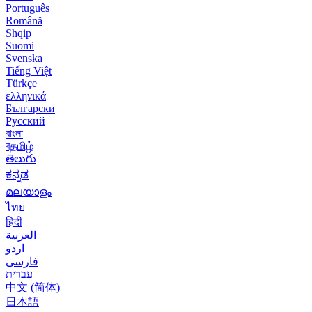
Português
Română
Shqip
Suomi
Svenska
Tiếng Việt
Türkçe
ελληνικά
Български
Русский
বাংলা
বதமிழ்
తెలుగు
ಕನ್ನಡ
മലയാളം
ไทย
हिंदी
العربية
اردو
فارسی
עִברִית
中文 (简体)
日本語