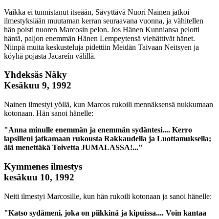
Vaikka ei tunnistanut itseään, Sävyttävä Nuori Nainen jatkoi
ilmestyksiään muutaman kerran seuraavana vuonna, ja vähitellen
hän poisti nuoren Marcosin pelon. Jos Hänen Kunniansa pelotti
häntä, paljon enemmän Hänen Lempeytensä viehättivät hänet.
Niinpä muita keskusteluja pidettiin Meidän Taivaan Neitsyen ja
köyhä pojasta Jacareín välillä.
Yhdeksäs Näky
Kesäkuu 9, 1992
Nainen ilmestyi yöllä, kun Marcos rukoili mennäksensä nukkumaan
kotonaan. Hän sanoi hänelle:
"Anna minulle enemmän ja enemmän sydäntesi.... Kerro
lapsilleni jatkamaan rukousta Rakkaudella ja Luottamuksella;
älä menettäkä Toivetta JUMALASSA!..."
Kymmenes ilmestys
kesäkuu 10, 1992
Neiti ilmestyi Marcosille, kun hän rukoili kotonaan ja sanoi hänelle:
"Katso sydämeni, joka on piikkinä ja kipuissa.... Voin kantaa