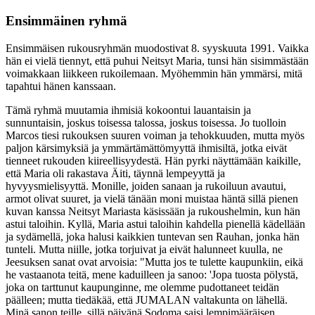
Ensimmäinen ryhmä
Ensimmäisen rukousryhmän muodostivat 8. syyskuuta 1991. Vaikka
hän ei vielä tiennyt, että puhui Neitsyt Maria, tunsi hän sisimmästään
voimakkaan liikkeen rukoilemaan. Myöhemmin hän ymmärsi, mitä
tapahtui hänen kanssaan.
Tämä ryhmä muutamia ihmisiä kokoontui lauantaisin ja
sunnuntaisin, joskus toisessa talossa, joskus toisessa. Jo tuolloin
Marcos tiesi rukouksen suuren voiman ja tehokkuuden, mutta myös
paljon kärsimyksiä ja ymmärtämättömyyttä ihmisiltä, jotka eivät
tienneet rukouden kiireellisyydestä. Hän pyrki näyttämään kaikille,
että Maria oli rakastava Äiti, täynnä lempeyyttä ja
hyvyysmielisyyttä. Monille, joiden sanaan ja rukoiluun avautui,
armot olivat suuret, ja vielä tänään moni muistaa häntä sillä pienen
kuvan kanssa Neitsyt Mariasta käsissään ja rukoushelmin, kun hän
astui taloihin. Kyllä, Maria astui taloihin kahdella pienellä kädellään
ja sydämellä, joka halusi kaikkien tuntevan sen Rauhan, jonka hän
tunteli. Mutta niille, jotka torjuivat ja eivät halunneet kuulla, ne
Jeesuksen sanat ovat arvoisia: "Mutta jos te tulette kaupunkiin, eikä
he vastaanota teitä, mene kaduilleen ja sanoo: 'Jopa tuosta pölystä,
joka on tarttunut kaupunginne, me olemme pudottaneet teidän
päälleen; mutta tiedäkää, että JUMALAN valtakunta on lähellä.
Minä sanon teille, sillä päivänä Sodoma saisi lempimääräisen