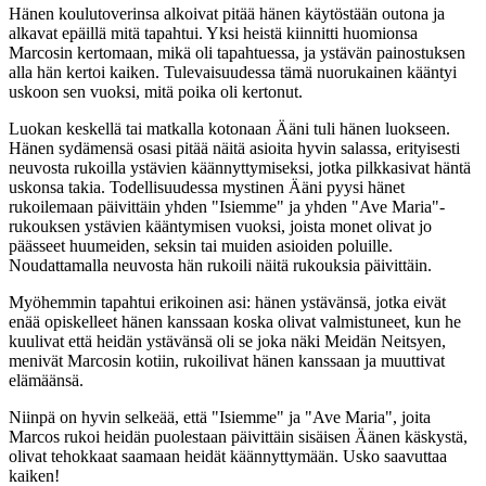
Hänen koulutoverinsa alkoivat pitää hänen käytöstään outona ja
alkavat epäillä mitä tapahtui. Yksi heistä kiinnitti huomionsa
Marcosin kertomaan, mikä oli tapahtuessa, ja ystävän painostuksen
alla hän kertoi kaiken. Tulevaisuudessa tämä nuorukainen kääntyi
uskoon sen vuoksi, mitä poika oli kertonut.
Luokan keskellä tai matkalla kotonaan Ääni tuli hänen luokseen.
Hänen sydämensä osasi pitää näitä asioita hyvin salassa, erityisesti
neuvosta rukoilla ystävien käännyttymiseksi, jotka pilkkasivat häntä
uskonsa takia. Todellisuudessa mystinen Ääni pyysi hänet
rukoilemaan päivittäin yhden "Isiemme" ja yhden "Ave Maria"-
rukouksen ystävien kääntymisen vuoksi, joista monet olivat jo
päässeet huumeiden, seksin tai muiden asioiden poluille.
Noudattamalla neuvosta hän rukoili näitä rukouksia päivittäin.
Myöhemmin tapahtui erikoinen asi: hänen ystävänsä, jotka eivät
enää opiskelleet hänen kanssaan koska olivat valmistuneet, kun he
kuulivat että heidän ystävänsä oli se joka näki Meidän Neitsyen,
menivät Marcosin kotiin, rukoilivat hänen kanssaan ja muuttivat
elämäänsä.
Niinpä on hyvin selkeää, että "Isiemme" ja "Ave Maria", joita
Marcos rukoi heidän puolestaan päivittäin sisäisen Äänen käskystä,
olivat tehokkaat saamaan heidät käännyttymään. Usko saavuttaa
kaiken!