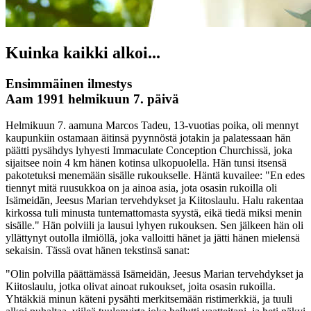
Kuinka kaikki alkoi...
Ensimmäinen ilmestys
Aam 1991 helmikuun 7. päivä
Helmikuun 7. aamuna Marcos Tadeu, 13-vuotias poika, oli mennyt
kaupunkiin ostamaan äitinsä pyynnöstä jotakin ja palatessaan hän
päätti pysähdys lyhyesti Immaculate Conception Churchissä, joka
sijaitsee noin 4 km hänen kotinsa ulkopuolella. Hän tunsi itsensä
pakotetuksi menemään sisälle rukoukselle. Häntä kuvailee: "En edes
tiennyt mitä ruusukkoa on ja ainoa asia, jota osasin rukoilla oli
Isämeidän, Jeesus Marian tervehdykset ja Kiitoslaulu. Halu rakentaa
kirkossa tuli minusta tuntemattomasta syystä, eikä tiedä miksi menin
sisälle." Hän polviili ja lausui lyhyen rukouksen. Sen jälkeen hän oli
yllättynyt outolla ilmiöllä, joka valloitti hänet ja jätti hänen mielensä
sekaisin. Tässä ovat hänen tekstinsä sanat:
"Olin polvilla päättämässä Isämeidän, Jeesus Marian tervehdykset ja
Kiitoslaulu, jotka olivat ainoat rukoukset, joita osasin rukoilla.
Yhtäkkiä minun käteni pysähti merkitsemään ristimerkkiä, ja tuuli