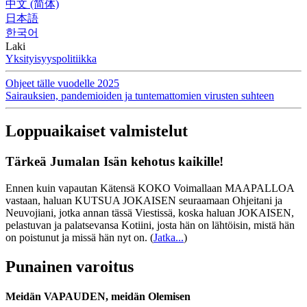
中文 (简体)
日本語
한국어
Laki
Yksityisyyspolitiikka
Ohjeet tälle vuodelle 2025
Sairauksien, pandemioiden ja tuntemattomien virusten suhteen
Loppuaikaiset valmistelut
Tärkeä Jumalan Isän kehotus kaikille!
Ennen kuin vapautan Kätensä KOKO Voimallaan MAAPALLOA
vastaan, haluan KUTSUA JOKAISEN seuraamaan Ohjeitani ja
Neuvojiani, jotka annan tässä Viestissä, koska haluan JOKAISEN,
pelastuvan ja palatsevansa Kotiini, josta hän on lähtöisin, mistä hän
on poistunut ja missä hän nyt on.
(
Jatka...
)
Punainen varoitus
Meidän VAPAUDEN, meidän Olemisen