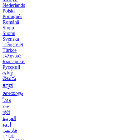
Nederlands
Polski
Português
Română
Shqip
Suomi
Svenska
Tiếng Việt
Türkçe
ελληνικά
Български
Русский
தமிழ்
తెలుగు
ಕನ್ನಡ
മലയാളം
ไทย
বাংলা
हिंदी
العربية
اردو
فارسی
עִברִית