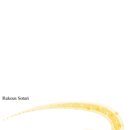
Rukous Soturi