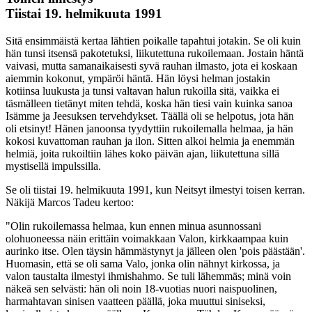
Tiistai 19. helmikuuta 1991
Sitä ensimmäistä kertaa lähtien poikalle tapahtui jotakin. Se oli kuin
hän tunsi itsensä pakotetuksi, liikutettuna rukoilemaan. Jostain häntä
vaivasi, mutta samanaikaisesti syvä rauhan ilmasto, jota ei koskaan
aiemmin kokonut, ympäröi häntä. Hän löysi helman jostakin
kotiinsa luukusta ja tunsi valtavan halun rukoilla sitä, vaikka ei
täsmälleen tietänyt miten tehdä, koska hän tiesi vain kuinka sanoa
Isämme ja Jeesuksen tervehdykset. Täällä oli se helpotus, jota hän
oli etsinyt! Hänen janoonsa tyydyttiin rukoilemalla helmaa, ja hän
kokosi kuvattoman rauhan ja ilon. Sitten alkoi helmia ja enemmän
helmiä, joita rukoiltiin lähes koko päivän ajan, liikutettuna sillä
mystisellä impulssilla.
Se oli tiistai 19. helmikuuta 1991, kun Neitsyt ilmestyi toisen kerran.
Näkijä Marcos Tadeu kertoo:
"Olin rukoilemassa helmaa, kun ennen minua asunnossani
olohuoneessa näin erittäin voimakkaan Valon, kirkkaampaa kuin
aurinko itse. Olen täysin hämmästynyt ja jälleen olen 'pois päästään'.
Huomasin, että se oli sama Valo, jonka olin nähnyt kirkossa, ja
valon taustalta ilmestyi ihmishahmo. Se tuli lähemmäs; minä voin
näkeä sen selvästi: hän oli noin 18-vuotias nuori naispuolinen,
harmahtavan sinisen vaatteen päällä, joka muuttui siniseksi,