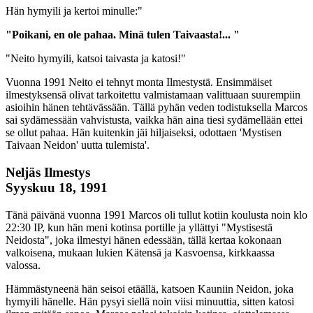
Hän hymyili ja kertoi minulle:"
"Poikani, en ole pahaa. Minä tulen Taivaasta!... "
"Neito hymyili, katsoi taivasta ja katosi!"
Vuonna 1991 Neito ei tehnyt monta Ilmestystä. Ensimmäiset
ilmestyksensä olivat tarkoitettu valmistamaan valittuaan suurempiin
asioihin hänen tehtävässään. Tällä pyhän veden todistuksella Marcos
sai sydämessään vahvistusta, vaikka hän aina tiesi sydämellään ettei
se ollut pahaa. Hän kuitenkin jäi hiljaiseksi, odottaen 'Mystisen
Taivaan Neidon' uutta tulemista'.
Neljäs Ilmestys
Syyskuu 18, 1991
Tänä päivänä vuonna 1991 Marcos oli tullut kotiin koulusta noin klo
22:30 IP, kun hän meni kotinsa portille ja yllättyi "Mystisestä
Neidosta", joka ilmestyi hänen edessään, tällä kertaa kokonaan
valkoisena, mukaan lukien Kätensä ja Kasvoensa, kirkkaassa
valossa.
Hämmästyneenä hän seisoi etäällä, katsoen Kauniin Neidon, joka
hymyili hänelle. Hän pysyi siellä noin viisi minuuttia, sitten katosi