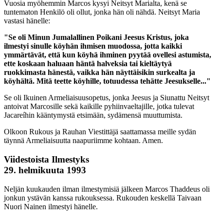
Vuosia myöhemmin Marcos kysyi Neitsyt Marialta, kenä se
tuntematon Henkilö oli ollut, jonka hän oli nähdä. Neitsyt Maria
vastasi hänelle:
"Se oli Minun Jumalallinen Poikani Jeesus Kristus, joka
ilmestyi sinulle köyhän ihmisen muodossa, jotta kaikki
ymmärtävät, että kun köyhä ihminen pyytää ovellesi astumista,
ette koskaan haluaan häntä halveksia tai kieltäytyä
ruokkimasta hänestä, vaikka hän näyttäisikin surkealta ja
köyhältä. Mitä teette köyhille, totuudessa tehätte Jeesukselle..."
Se oli Ikuinen Armeliaisuusopetus, jonka Jeesus ja Siunattu Neitsyt
antoivat Marcosille sekä kaikille pyhiinvaeltajille, jotka tulevat
Jacareíhin kääntymystä etsimään, sydämensä muuttumista.
Olkoon Rukous ja Rauhan Viestittäjä saattamassa meille sydän
täynnä Armeliaisuutta naapuriimme kohtaan. Amen.
Viidestoista Ilmestyks
29. helmikuuta 1993
Neljän kuukauden ilman ilmestymisiä jälkeen Marcos Thaddeus oli
jonkun ystävän kanssa rukouksessa. Rukouden keskellä Taivaan
Nuori Nainen ilmestyi hänelle.