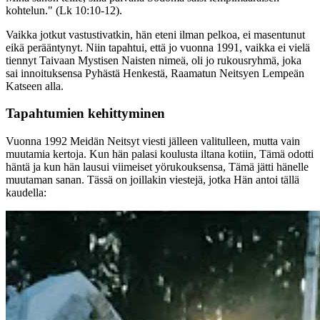
kohtelun." (Lk 10:10-12).
Vaikka jotkut vastustivatkin, hän eteni ilman pelkoa, ei masentunut
eikä perääntynyt. Niin tapahtui, että jo vuonna 1991, vaikka ei vielä
tiennyt Taivaan Mystisen Naisten nimeä, oli jo rukousryhmä, joka
sai innoituksensa Pyhästä Henkestä, Raamatun Neitsyen Lempeän
Katseen alla.
Tapahtumien kehittyminen
Vuonna 1992 Meidän Neitsyt viesti jälleen valitulleen, mutta vain
muutamia kertoja. Kun hän palasi koulusta iltana kotiin, Tämä odotti
häntä ja kun hän lausui viimeiset yörukouksensa, Tämä jätti hänelle
muutaman sanan. Tässä on joillakin viestejä, jotka Hän antoi tällä
kaudella: