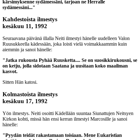
kärsimyksenne sydämessäni, tarjoan ne Herralle
sydämessäni..."
Kahdestoista ilmestys
kesäkuu 11, 1992
Seuraavana päivänä illalla Neiti ilmestyi hänelle uudelleen Valon
Ruusukkeella kädessään, joka loisti vielä voimakkaammin kuin
aiemmin ja sanoi hänelle:
"Jatka rukousta Pyhää Ruusketta.... Se on suosikkirukousni, se
on ketju, jolla sidotaan Saatana ja uusitaan koko maailman
kasvot.
Sitten Hän katosi.
Kolmastoista ilmestys
kesäkuu 17, 1992
Yön ilmestys. Neiti osoitti Kädellään suuntaa Siunattujen Neitsyen
Kirkon kohti, missä hän ensi kerran ilmestyi Marcosille ja sanoi
hänelle:
"Pyydän teidät rakastamaan toisiaan. Mene Eukaristian