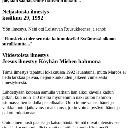
pöytään saadaksenne Ikuisen Ruokan!..."
Neljästoista ilmestys
kesäkuu 29, 1992
Yön ilmestys. Neiti otti Loistavan Ruusukkeensa ja sanoi:
"Ruusketta tulee seurata katumuksella! Sydämessä olkoon
surullisuutta..."
Viidestoista ilmestys
Jeesus ilmestyy Köyhän Miehen hahmona
Tämä ilmestys tapahtui lokakuussa 1992 lauantaina, mutta Marcos ei
tiedä tarkkaa päivää, neljän kuukauden jälkeen viimeisestä
ilmestyksestä.
Lähdettyään kotoaan aamulla varhain hän alkoi kävellä kadun
pitkin, kun noin 150 metriä myöhemmin näki outon hahmon
istumassa tien laidalla pää alhaalla. Outo tunne valtasi hänet ja
vaikka tuntui jatkavansa matkaansa, jokin voima pysäytti hänet ja
pakotti odottamaan.
Outolainen nosti päänsä ja katsoi häntä. Silmät olivat intensiivisen
sinisiä; kasvot rauhallisia, mutta näyttivät suurta kärsimystä.