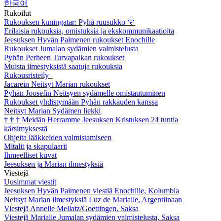
한국어
Rukoilut
Rukouksen kuningatar: Pyhä ruusukko
🌹
Erilaisia rukouksia, omistuksia ja ekskommunikaatioita
Jeesuksen Hyvän Paimenen rukoukset Enochille
Rukoukset Jumalan sydämien valmistelusta
Pyhän Perheen Turvapaikan rukoukset
Muista ilmestyksistä saatuja rukouksia
Rukousristeily
Jacarein Neitsyt Marian rukoukset
Pyhän Joosefin Neitsyen sydämelle omistautuminen
Rukoukset yhdistymään Pyhän rakkauden kanssa
Neitsyt Marian Sydämen liekki
†
†
†
Meidän Herramme Jeesuksen Kristuksen 24 tuntia
kärsimyksestä
Ohjeita lääkkeiden valmistamiseen
Mitalit ja skapulaarit
Ihmeelliset kuvat
Jeesuksen ja Marian ilmestyksiä
Viestejä
Uusimmat viestit
Jeesuksen Hyvän Paimenen viestiä Enochille, Kolumbia
Neitsyt Marian ilmestyksiä Luz de Marialle, Argentiinaan
Viestejä Annelle Mellatz/Goettingen, Saksa
Viestejä Marialle Jumalan sydämien valmistelusta, Saksa