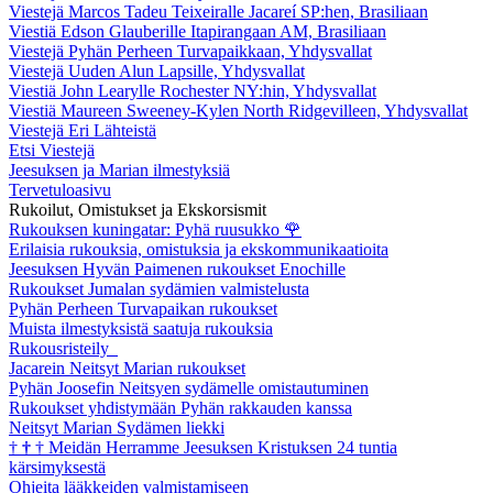
Viestejä Marcos Tadeu Teixeiralle Jacareí SP:hen, Brasiliaan
Viestiä Edson Glauberille Itapirangaan AM, Brasiliaan
Viestejä Pyhän Perheen Turvapaikkaan, Yhdysvallat
Viestejä Uuden Alun Lapsille, Yhdysvallat
Viestiä John Learylle Rochester NY:hin, Yhdysvallat
Viestiä Maureen Sweeney-Kylen North Ridgevilleen, Yhdysvallat
Viestejä Eri Lähteistä
Etsi Viestejä
Jeesuksen ja Marian ilmestyksiä
Tervetuloasivu
Rukoilut, Omistukset ja Ekskorsismit
Rukouksen kuningatar: Pyhä ruusukko
🌹
Erilaisia rukouksia, omistuksia ja ekskommunikaatioita
Jeesuksen Hyvän Paimenen rukoukset Enochille
Rukoukset Jumalan sydämien valmistelusta
Pyhän Perheen Turvapaikan rukoukset
Muista ilmestyksistä saatuja rukouksia
Rukousristeily
Jacarein Neitsyt Marian rukoukset
Pyhän Joosefin Neitsyen sydämelle omistautuminen
Rukoukset yhdistymään Pyhän rakkauden kanssa
Neitsyt Marian Sydämen liekki
†
†
†
Meidän Herramme Jeesuksen Kristuksen 24 tuntia
kärsimyksestä
Ohjeita lääkkeiden valmistamiseen