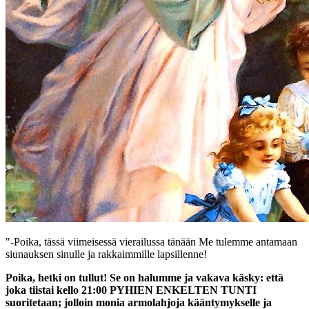
"-Poika, tässä viimeisessä vierailussa tänään Me tulemme antamaan
siunauksen sinulle ja rakkaimmille lapsillenne!
Poika, hetki on tullut! Se on halumme ja vakava käsky: että
joka tiistai kello 21:00
PYHIEN ENKELTEN TUNTI
suoritetaan; jolloin monia armolahjoja kääntymykselle ja