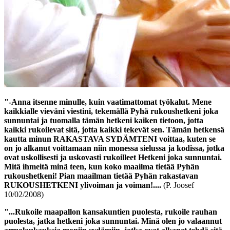
"-Anna itsenne minulle, kuin vaatimattomat työkalut. Mene
kaikkialle vieväni viestini, tekemällä
Pyhä rukoushetkeni
joka
sunnuntai ja tuomalla tämän hetkeni kaiken tietoon, jotta
kaikki rukoilevat sitä, jotta kaikki tekevät sen. Tämän hetkensä
kautta minun RAKASTAVA SYDÄMTENI voittaa, kuten se
on jo alkanut voittamaan niin monessa sielussa ja kodissa, jotka
ovat uskollisesti ja uskovasti rukoilleet Hetkeni joka sunnuntai.
Mitä ihmeitä minä teen, kun koko maailma tietää
Pyhän
rukoushetkeni
! Pian maailman tietää
Pyhän rakastavan
RUKOUSHETKENI
ylivoiman ja voiman!....
(P. Joosef
10/02/2008)
"...Rukoile maapallon kansakuntien puolesta, rukoile rauhan
puolesta, jatka
hetkeni
joka sunnuntai. Minä olen jo valaannut