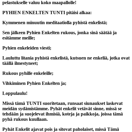
pelastukselle valuu koko maapallolle!
PYHIEN ENKELTEN TUNTI
pitäisi alkaa:
Kymmenen minuutin meditaatiolla pyhistä enkelistä;
Sen jälkeen Pyhien Enkelten rukous, jonka sinä säätää ja
esitämme meille;
Pyhien enkeleiden viesti;
Lauluttu litania pyhistä enkelistä, kutsuen ne enkeliä, jotka ovat
täällä ilmestyneet;
Rukous pyhille enkeleille;
Vihkiminen Pyhien Enkelten ja;
Loppulaulu!
Missä tämä TUNTI suoritetaan, runsaat siunaukset laskevat
meidän sydämistämme. Pyhät enkelit vetävät sinne, missä se
tehdään ja suojelevat ihmisiä, koteja ja paikkoja, joissa tämä
pyhä rukous kuullaan.
Pyhät Enkelit ajavat pois ja sitovat paholaiset, missä Tämä