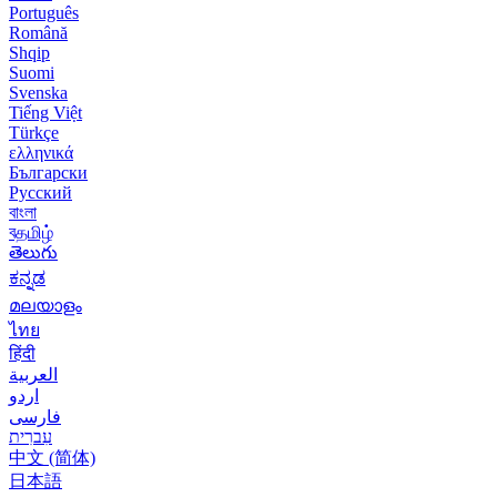
Português
Română
Shqip
Suomi
Svenska
Tiếng Việt
Türkçe
ελληνικά
Български
Русский
বাংলা
বதமிழ்
తెలుగు
ಕನ್ನಡ
മലയാളം
ไทย
हिंदी
العربية
اردو
فارسی
עִברִית
中文 (简体)
日本語