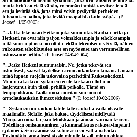
armolaukauksia moniin sydämiin, jotka ovat alkanet tehdä sitä,
mutta heitä on vielä vähän, enemmän ihmisiä tarvitsee tehdä
sen ja levittää sitä, jotta minä voisin pysäyttää perheiden
tuhoamisen aallon, joka leviää maapallolla kuin syöpä."
(P.
Joosef 11/05/2003)
"...Jatka tekemään Hetkeni joka sunnuntai.
Rauhan hetki
ja
Hetkeni
, ne ovat niin paljon voimakkaampia ja tehokkaampia,
mitä suurempi usko on niihin teidän tekemisenne. Kyllä, näiden
rukousten tehokkuuden aste on myös suoraan verrannollinen
uskossanne heihin."
(P. Joosef 04/04/2004)
"...Jatka
Hetkeni
sunnuntaisin. Ne, jotka tekevät sen
uskollisesti, saavat täydellisen armolaukauksen tänään. Tänään
minä lupaan suojella uskovaisia perheitäni
Rukoushetkeni
.
Minun rakastavin sydämeni ei ole koskaan ollut niin
laajentunut kuin tässä, pyhällä paikalla. Tämä on
lempipaikkani. Täällä minä suoritan suurimmat
armolaukauksien ihmeet sieluissa."
(P. Joosef 10/02/2006)
" - Sydämeni on rauhan lähde tälle rauhatta vailla olevalle
maailmalle. Sielulle, joka haluaa täydellisesti miellyttää
Ylimpään minä tarjoan tehokkaan ja ainoan varman keinon.
Todellinen omistautuminen ja kummallisuus rakastavimpaani
sydämeni. Sen saamiseksi kolme asia on välttämätöntä:
Ensinnäkin, anna itsesi täysin minulle ja salli minun ohjata