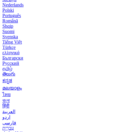
Nederlands
Polski
Português
Română
Shqip
Suomi
Svenska
Tiếng Việt
Türkçe
ελληνικά
Български
Русский
தமிழ்
తెలుగు
ಕನ್ನಡ
മലയാളം
ไทย
বাংলা
हिंदी
العربية
اردو
فارسی
עִברִית