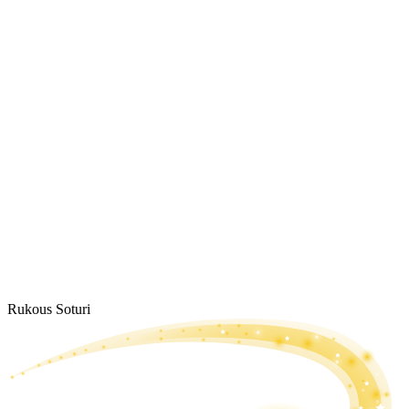
Rukous Soturi