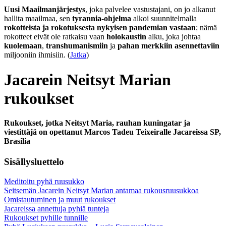
Uusi Maailmanjärjestys
, joka palvelee vastustajani, on jo alkanut
hallita maailmaa, sen
tyrannia-ohjelma
alkoi suunnitelmalla
rokotteista ja rokotuksesta nykyisen pandemian vastaan
; nämä
rokotteet eivät ole ratkaisu vaan
holokaustin
alku, joka johtaa
kuolemaan
,
transhumanismiin
ja
pahan merkkiin asennettaviin
miljooniin ihmisiin. (
Jatka
)
Jacarein Neitsyt Marian
rukoukset
Rukoukset, jotka Neitsyt Maria, rauhan kuningatar ja
viestittäjä on opettanut Marcos Tadeu Teixeiralle Jacareissa SP,
Brasilia
Sisällysluettelo
Meditoitu pyhä ruusukko
Seitsemän Jacarein Neitsyt Marian antamaa rukousruusukkoa
Omistautuminen ja muut rukoukset
Jacareissa annettuja pyhiä tunteja
Rukoukset pyhille tunnille