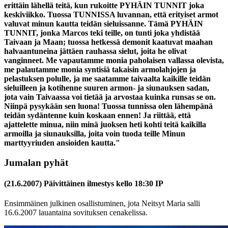
erittäin lähellä teitä, kun rukoitte
PYHÄIN TUNNIT
joka
keskiviikko. Tuossa TUNNISSA luvannan, että erityiset armot
valuvat minun kautta teidän sieluissanne. Tämä
PYHÄIN
TUNNIT
, jonka Marcos teki teille, on tunti joka yhdistää
Taivaan ja Maan; tuossa hetkessä demonit kaatuvat maahan
halvaantuneina jättäen rauhassa sielut, joita he olivat
vanginneet. Me vapautamme monia paholaisen vallassa olevista,
me palautamme monia syntisiä takaisin armolahjojen ja
pelastuksen polulle, ja me saatamme taivaalta kaikille teidän
sieluilleen ja kotihenne suuren armon- ja siunauksen sadan,
jota vain Taivaassa voi tietää ja arvostaa kuinka runsas se on.
Niinpä pysykään sen luona! Tuossa tunnissa olen lähempänä
teidän sydäntenne kuin koskaan ennen! Ja riittää, että
ajattelette minua, niin minä juoksen heti kohti teitä kaikilla
armoilla ja siunauksilla, joita voin tuoda teille Minun
marttyyriuden ansioiden kautta."
Jumalan pyhät
(21.6.2007) Päivittäinen ilmestys kello 18:30 IP
Ensimmäinen julkinen osallistuminen, jota Neitsyt Maria salli
16.6.2007 lauantaina sovituksen cenakelissa.