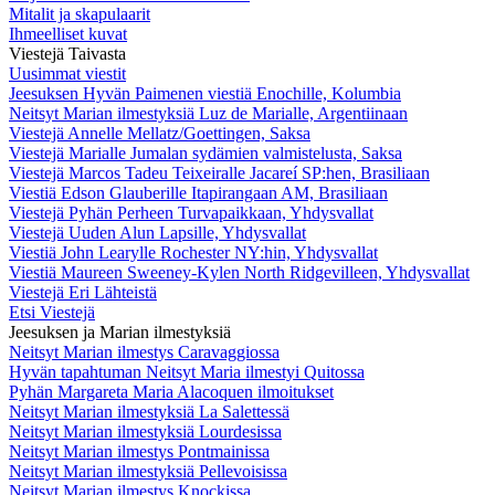
Mitalit ja skapulaarit
Ihmeelliset kuvat
Viestejä Taivasta
Uusimmat viestit
Jeesuksen Hyvän Paimenen viestiä Enochille, Kolumbia
Neitsyt Marian ilmestyksiä Luz de Marialle, Argentiinaan
Viestejä Annelle Mellatz/Goettingen, Saksa
Viestejä Marialle Jumalan sydämien valmistelusta, Saksa
Viestejä Marcos Tadeu Teixeiralle Jacareí SP:hen, Brasiliaan
Viestiä Edson Glauberille Itapirangaan AM, Brasiliaan
Viestejä Pyhän Perheen Turvapaikkaan, Yhdysvallat
Viestejä Uuden Alun Lapsille, Yhdysvallat
Viestiä John Learylle Rochester NY:hin, Yhdysvallat
Viestiä Maureen Sweeney-Kylen North Ridgevilleen, Yhdysvallat
Viestejä Eri Lähteistä
Etsi Viestejä
Jeesuksen ja Marian ilmestyksiä
Neitsyt Marian ilmestys Caravaggiossa
Hyvän tapahtuman Neitsyt Maria ilmestyi Quitossa
Pyhän Margareta Maria Alacoquen ilmoitukset
Neitsyt Marian ilmestyksiä La Salettessä
Neitsyt Marian ilmestyksiä Lourdesissa
Neitsyt Marian ilmestys Pontmainissa
Neitsyt Marian ilmestyksiä Pellevoisissa
Neitsyt Marian ilmestys Knockissa