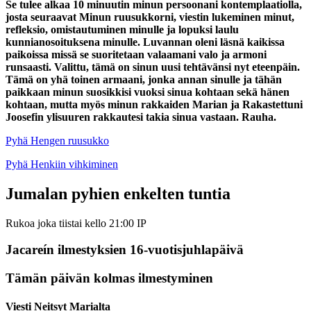
Se tulee alkaa 10 minuutin minun persoonani kontemplaatiolla,
josta seuraavat Minun ruusukkorni, viestin lukeminen minut,
refleksio, omistautuminen minulle ja lopuksi laulu
kunnianosoituksena minulle. Luvannan oleni läsnä kaikissa
paikoissa missä se suoritetaan valaamani valo ja armoni
runsaasti. Valittu, tämä on sinun uusi tehtävänsi nyt eteenpäin.
Tämä on yhä toinen armaani, jonka annan sinulle ja tähän
paikkaan minun suosikkisi vuoksi sinua kohtaan sekä hänen
kohtaan, mutta myös minun rakkaiden Marian ja Rakastettuni
Joosefin ylisuuren rakkautesi takia sinua vastaan. Rauha.
Pyhä Hengen ruusukko
Pyhä Henkiin vihkiminen
Jumalan pyhien enkelten tuntia
Rukoa joka tiistai kello 21:00 IP
Jacareín ilmestyksien 16-vuotisjuhlapäivä
Tämän päivän kolmas ilmestyminen
Viesti Neitsyt Marialta