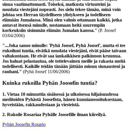
sinua vaatimattomasti. Toiseksi, matkusta virtuuteini ja
noudata viestejäni nopeasti. Jos sielu tekee tämän, minä voin
johtaa sen Herran täydelliseen ylistykseen ja todelliseen
elämään Jumalassa. Minä olen valmis ottamaan kaikki, jotka
antavat itsensä minulle, nostamaan heitä suurempiin
korkeuksiin sisimmän elämän Jumalan kanssa."
(P. Joosef
03/04/2006)
"...Joka sanoo minulle: 'Pyhä Joosef, Pyhä Joosef', mutta ei tee
rukoiluni tuntia
, eivätkä noudata viestejäni, eivät pääse taivaan
valtakuntaan. He eivät saa iankaikkisen palkinnon kruunua.
Jos haluat pelastautua, ole tottelevainen meille ja rakasta meitä
todellisesti. Kaikille teidän tänään jättään minun siunausteni ja
rauhani."
(Pyhä Joosef 11/06/2006)
Kuinka rukoilla Pyhän Joosefin tuntia?
1. Vietaa 10 minuuttia sisäisessä ja ulkoisessa hiljaisuudessa
meditoiden Pyhästä Joosefista, hänen kunnianosoituksestaan,
hyveistään, rakkaudestaan ja viesteistä.
2. Rukoile Rosariaa Pyhälle Joosefille ilman kiireilyä.
Pyhän Joosefin Rosario