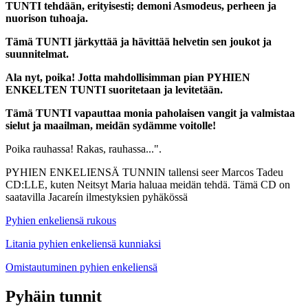
TUNTI tehdään, erityisesti; demoni Asmodeus, perheen ja
nuorison tuhoaja.
Tämä TUNTI järkyttää ja hävittää helvetin sen joukot ja
suunnitelmat.
Ala nyt, poika! Jotta mahdollisimman pian
PYHIEN
ENKELTEN TUNTI
suoritetaan ja levitetään.
Tämä TUNTI vapauttaa monia paholaisen vangit ja valmistaa
sielut ja maailman, meidän sydämme voitolle!
Poika rauhassa! Rakas, rauhassa...".
PYHIEN ENKELIENSÄ TUNNIN tallensi seer Marcos Tadeu
CD:LLE, kuten Neitsyt Maria haluaa meidän tehdä. Tämä CD on
saatavilla Jacareín ilmestyksien pyhäkössä
Pyhien enkeliensä rukous
Litania pyhien enkeliensä kunniaksi
Omistautuminen pyhien enkeliensä
Pyhäin tunnit