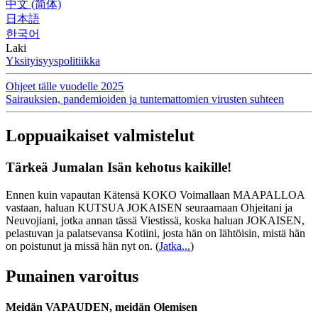
中文 (简体)
日本語
한국어
Laki
Yksityisyyspolitiikka
Ohjeet tälle vuodelle 2025
Sairauksien, pandemioiden ja tuntemattomien virusten suhteen
Loppuaikaiset valmistelut
Tärkeä Jumalan Isän kehotus kaikille!
Ennen kuin vapautan Kätensä KOKO Voimallaan MAAPALLOA
vastaan, haluan KUTSUA JOKAISEN seuraamaan Ohjeitani ja
Neuvojiani, jotka annan tässä Viestissä, koska haluan JOKAISEN,
pelastuvan ja palatsevansa Kotiini, josta hän on lähtöisin, mistä hän
on poistunut ja missä hän nyt on.
(
Jatka...
)
Punainen varoitus
Meidän VAPAUDEN, meidän Olemisen