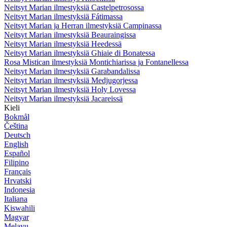
Neitsyt Marian ilmestyksiä Castelpetrosossa
Neitsyt Marian ilmestyksiä Fátimassa
Neitsyt Marian ja Herran ilmestyksiä Campinassa
Neitsyt Marian ilmestyksiä Beauraingissa
Neitsyt Marian ilmestyksiä Heedessä
Neitsyt Marian ilmestyksiä Ghiaie di Bonatessa
Rosa Mistican ilmestyksiä Montichiarissa ja Fontanellessa
Neitsyt Marian ilmestyksiä Garabandalissa
Neitsyt Marian ilmestyksiä Medjugorjessa
Neitsyt Marian ilmestyksiä Holy Lovessa
Neitsyt Marian ilmestyksiä Jacareissä
Kieli
Bokmål
Čeština
Deutsch
English
Español
Filipino
Français
Hrvatski
Indonesia
Italiana
Kiswahili
Magyar
Melayu