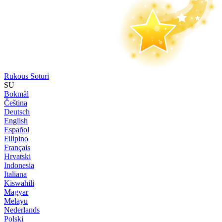
Rukous Soturi
SU
Bokmål
Čeština
Deutsch
English
Español
Filipino
Français
Hrvatski
Indonesia
Italiana
Kiswahili
Magyar
Melayu
Nederlands
Polski