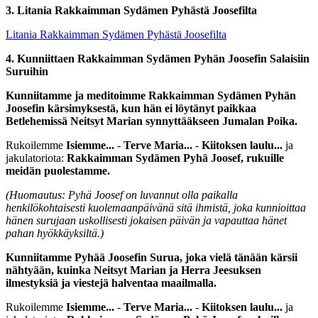
3. Litania Rakkaimman Sydämen Pyhästä Joosefilta
Litania Rakkaimman Sydämen Pyhästä Joosefilta
4. Kunniittaen Rakkaimman Sydämen Pyhän Joosefin Salaisiin
Suruihin
Kunniitamme ja meditoimme Rakkaimman Sydämen Pyhän
Joosefin kärsimyksestä, kun hän ei löytänyt paikkaa
Betlehemissä Neitsyt Marian synnyttääkseen Jumalan Poika.
Rukoilemme
Isiemme...
-
Terve Maria...
-
Kiitoksen laulu...
ja
jakulatoriota:
Rakkaimman Sydämen Pyhä Joosef, rukuille
meidän puolestamme.
(Huomautus: Pyhä Joosef on luvannut olla paikalla
henkilökohtaisesti kuolemaanpäivänä sitä ihmistä, joka kunnioittaa
hänen surujaan uskollisesti jokaisen päivän ja vapauttaa hänet
pahan hyökkäyksiltä.)
Kunniitamme Pyhää Joosefin Surua, joka vielä tänään kärsii
nähtyään, kuinka Neitsyt Marian ja Herra Jeesuksen
ilmestyksiä ja viestejä halventaa maailmalla.
Rukoilemme
Isiemme...
-
Terve Maria...
-
Kiitoksen laulu...
ja