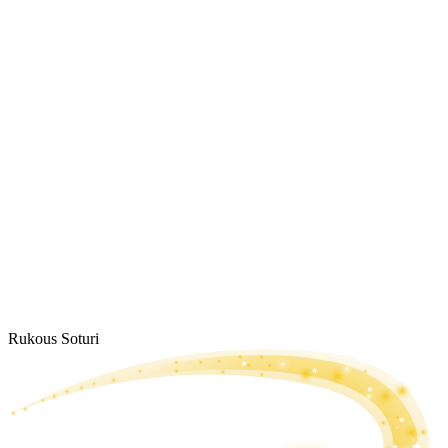
Rukous Soturi