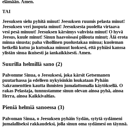
elämään. Amen.
TAI
Jeesuksen sielu pyhitä minut! Jeesuksen ruumis pelasta minut!
Jeesuksen veri juoputa minut! Jeesuksesta puolelta virtaava
vesi pesä minuut! Jeesuksen kärsimys vahvista minut! O hyvä
Jeesus, kuule minut! Sinun haavoissasi piilouta minut; Älä erota
minua sinusta; paha vihollinen puolustakaa minua; kuoleman
hetkellä kutsu ja kutsukaa minuut luoksesi, että pyhiäsi kanssa
ylistän sinua ikuisesti ja iankaikkisesti. Amen.
Suurilla helmillä sano
(2)
Palvomme Sinua, o Jeesuksesi, joka kärsit Getsemanen
puutarhassa ja edelleen nykyisinkin loukataan Pyhäin
Sakramenttien kautta ihmisten jumalattomalla käytöksellä. O
rakas Pelastaja, tunnustamme sinun olevan ainoa pyhä, ainoa
Herra, ainoa Kaikkivaltias.
Pieniä helmiä sanoessa
(3)
Palvoman Sinua, o Jeesuksen pyhäin Sydän, sytytä sydämeni
jumalalliseksi rakkaudeksi, jolla sinun oma sydämesi on täynnä.