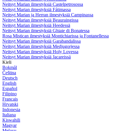
Neitsyt Marian ilmestyksiä Castelpetrosossa
Neitsyt Marian ilmestyksiä Fátimassa
Neitsyt Marian ja Herran ilmestyksiä Campinassa
Neitsyt Marian ilmestyksiä Beauraingissa
Neitsyt Marian ilmestyksiä Heedessä
Neitsyt Marian ilmestyksiä Ghiaie di Bonatessa
Rosa Mistican ilmestyksiä Montichiarissa ja Fontanellessa
Neitsyt Marian ilmestyksiä Garabandalissa
Neitsyt Marian ilmestyksiä Medjugorjessa
Neitsyt Marian ilmestyksiä Holy Lovessa
Neitsyt Marian ilmestyksiä Jacareissä
Kieli
Bokmål
Čeština
Deutsch
English
Español
Filipino
Français
Hrvatski
Indonesia
Italiana
Kiswahili
Magyar
Melayu