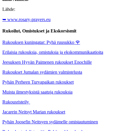
Lähde:
➥ www.rosary-prayers.eu
Rukoilut, Omistukset ja Ekskorsismit
Rukouksen kuningatar: Pyhä ruusukko
🌹
Erilaisia rukouksia, omistuksia ja ekskommunikaatioita
Jeesuksen Hyvän Paimenen rukoukset Enochille
Rukoukset Jumalan sydämien valmistelusta
Pyhän Perheen Turvapaikan rukoukset
Muista ilmestyksistä saatuja rukouksia
Rukousristeily
Jacarein Neitsyt Marian rukoukset
Pyhän Joosefin Neitsyen sydämelle omistautuminen