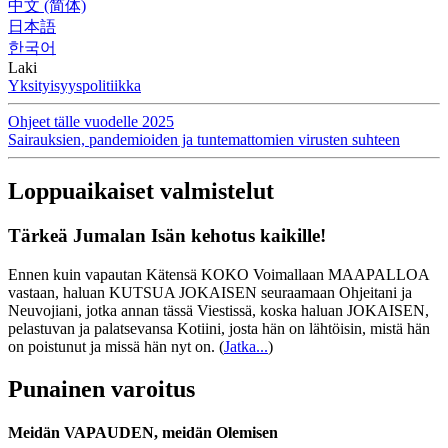
中文 (简体)
日本語
한국어
Laki
Yksityisyyspolitiikka
Ohjeet tälle vuodelle 2025
Sairauksien, pandemioiden ja tuntemattomien virusten suhteen
Loppuaikaiset valmistelut
Tärkeä Jumalan Isän kehotus kaikille!
Ennen kuin vapautan Kätensä KOKO Voimallaan MAAPALLOA
vastaan, haluan KUTSUA JOKAISEN seuraamaan Ohjeitani ja
Neuvojiani, jotka annan tässä Viestissä, koska haluan JOKAISEN,
pelastuvan ja palatsevansa Kotiini, josta hän on lähtöisin, mistä hän
on poistunut ja missä hän nyt on.
(
Jatka...
)
Punainen varoitus
Meidän VAPAUDEN, meidän Olemisen