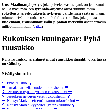
Uusi Maailmanjärjestys
, joka palvelee vastustajani, on jo alkanut
hallita maailmaa, sen
tyrannia-ohjelma
alkoi suunnitelmalla
rokotteista ja rokotuksesta nykyisen pandemian vastaan
; nämä
rokotteet eivät ole ratkaisu vaan
holokaustin
alku, joka johtaa
kuolemaan
,
transhumanismiin
ja
pahan merkkiin asennettaviin
miljooniin ihmisiin. (
Jatka
)
Rukouksen kuningatar: Pyhä
ruusukko
Pyhä ruusukko ja erilaiset muut ruusukkorituaalit, jotka taivas
on välittänyt
Sisällysluettelo
🌹
Pyhä ruusuke
🌹
🌹
Jumalan armeliaisuuden rukoushelmi
🌹
🌹
Jeesuksen pyhän sydämen rukoushelmi
🌹
🌹
Jeesuksen arvoisen veren rukoushelmi
🌹
🌹
Neitsyt Marian seitsemän surun rukoushelmi
🌹
🌹
Neitsyt Marian kyynelten (veren) ruusuke
🌹