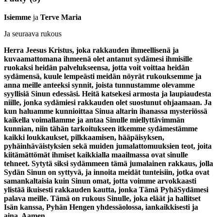
Isiemme
ja
Terve Maria
Ja seuraava rukous
Herra Jeesus Kristus, joka rakkauden ihmeellisenä ja
kuvaamattomana ihmeenä olet antanut sydämesi ihmisille
ruokaksi heidän palvelukseensa, jotta voit voittaa heidän
sydämensä, kuule lempeästi meidän nöyrät rukouksemme ja
anna meille anteeksi synnit, joista tunnustamme olevamme
syyllisiä Sinun edessäsi. Heitä katsekesi armosta ja laupiaudesta
niille, jonka sydämiesi rakkauden olet suostunut ohjaamaan. Ja
kun haluamme kunnioittaa Sinua altarin ihanassa mysteriössä
kaikella voimallamme ja antaa Sinulle miellyttävimmän
kunnian, niin tähän tarkoitukseen itkemme sydämestämme
kaikki loukkaukset, pilkkaamisen, hääpäisyksen,
pyhäinhäväistyksien sekä muiden jumalattomuuksien teot, joita
kiitämättömät ihmiset kaikkialla maailmassa ovat sinulle
tehneet. Sytytä siksi sydämmeen tämä jumalainen rakkaus, jolla
Sydän Sinun on syttyvä, ja innoita meidät tunteisiin, jotka ovat
samankaltaisia kuin Sinun omat, jotta voimme arvokkaasti
ylistää ikuisesti rakkauden kautta, jonka Tämä PyhäSydämesi
palava meille. Tämä on rukous Sinulle, joka eläät ja hallitset
Isän kanssa, Pyhän Hengen yhdessäolossa, iankaikkisesti ja
aina. Aamen.