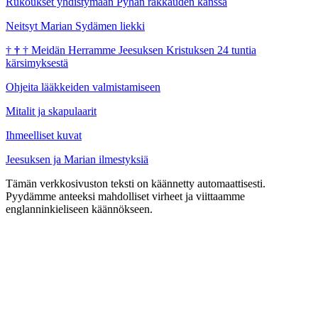
Rukoukset yhdistymään Pyhän rakkauden kanssa
Neitsyt Marian Sydämen liekki
†
†
†
Meidän Herramme Jeesuksen Kristuksen 24 tuntia
kärsimyksestä
Ohjeita lääkkeiden valmistamiseen
Mitalit ja skapulaarit
Ihmeelliset kuvat
Jeesuksen ja Marian ilmestyksiä
Tämän verkkosivuston teksti on käännetty automaattisesti.
Pyydämme anteeksi mahdolliset virheet ja viittaamme
englanninkieliseen käännökseen.