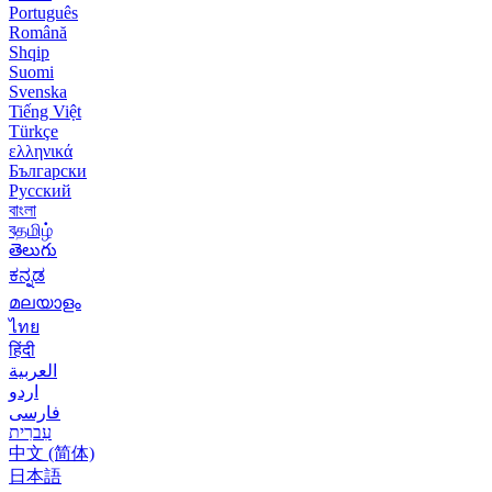
Português
Română
Shqip
Suomi
Svenska
Tiếng Việt
Türkçe
ελληνικά
Български
Русский
বাংলা
বதமிழ்
తెలుగు
ಕನ್ನಡ
മലയാളം
ไทย
हिंदी
العربية
اردو
فارسی
עִברִית
中文 (简体)
日本語