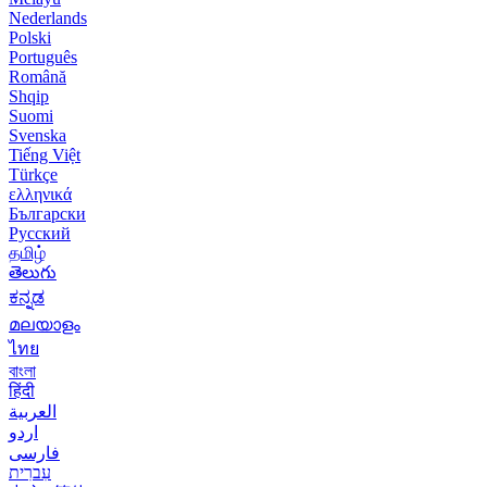
Nederlands
Polski
Português
Română
Shqip
Suomi
Svenska
Tiếng Việt
Türkçe
ελληνικά
Български
Русский
தமிழ்
తెలుగు
ಕನ್ನಡ
മലയാളം
ไทย
বাংলা
हिंदी
العربية
اردو
فارسی
עִברִית