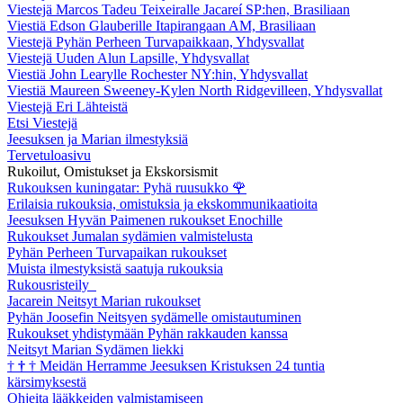
Viestejä Marcos Tadeu Teixeiralle Jacareí SP:hen, Brasiliaan
Viestiä Edson Glauberille Itapirangaan AM, Brasiliaan
Viestejä Pyhän Perheen Turvapaikkaan, Yhdysvallat
Viestejä Uuden Alun Lapsille, Yhdysvallat
Viestiä John Learylle Rochester NY:hin, Yhdysvallat
Viestiä Maureen Sweeney-Kylen North Ridgevilleen, Yhdysvallat
Viestejä Eri Lähteistä
Etsi Viestejä
Jeesuksen ja Marian ilmestyksiä
Tervetuloasivu
Rukoilut, Omistukset ja Ekskorsismit
Rukouksen kuningatar: Pyhä ruusukko
🌹
Erilaisia rukouksia, omistuksia ja ekskommunikaatioita
Jeesuksen Hyvän Paimenen rukoukset Enochille
Rukoukset Jumalan sydämien valmistelusta
Pyhän Perheen Turvapaikan rukoukset
Muista ilmestyksistä saatuja rukouksia
Rukousristeily
Jacarein Neitsyt Marian rukoukset
Pyhän Joosefin Neitsyen sydämelle omistautuminen
Rukoukset yhdistymään Pyhän rakkauden kanssa
Neitsyt Marian Sydämen liekki
†
†
†
Meidän Herramme Jeesuksen Kristuksen 24 tuntia
kärsimyksestä
Ohjeita lääkkeiden valmistamiseen