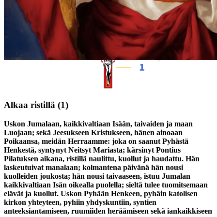
Alkaa ristillä
(1)
Uskon Jumalaan, kaikkivaltiaan Isään, taivaiden ja maan
Luojaan; sekä Jeesukseen Kristukseen, hänen ainoaan
Poikaansa, meidän Herraamme: joka on saanut Pyhästä
Henkestä, syntynyt Neitsyt Mariasta; kärsinyt Pontius
Pilatuksen aikana, ristillä naulittu, kuollut ja haudattu. Hän
laskeutuivat manalaan; kolmantena päivänä hän nousi
kuolleiden joukosta; hän nousi taivaaseen, istuu Jumalan
kaikkivaltiaan Isän oikealla puolella; sieltä tulee tuomitsemaan
elävät ja kuollut. Uskon Pyhään Henkeen, pyhäin katolisen
kirkon yhteyteen, pyhiin yhdyskuntiin, syntien
anteeksiantamiseen, ruumiiden heräämiseen sekä iankaikkiseen