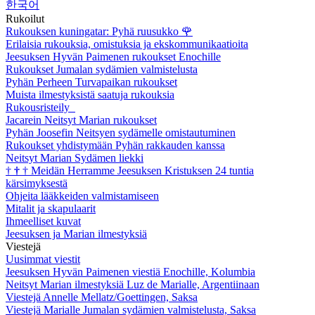
한국어
Rukoilut
Rukouksen kuningatar: Pyhä ruusukko
🌹
Erilaisia rukouksia, omistuksia ja ekskommunikaatioita
Jeesuksen Hyvän Paimenen rukoukset Enochille
Rukoukset Jumalan sydämien valmistelusta
Pyhän Perheen Turvapaikan rukoukset
Muista ilmestyksistä saatuja rukouksia
Rukousristeily
Jacarein Neitsyt Marian rukoukset
Pyhän Joosefin Neitsyen sydämelle omistautuminen
Rukoukset yhdistymään Pyhän rakkauden kanssa
Neitsyt Marian Sydämen liekki
†
†
†
Meidän Herramme Jeesuksen Kristuksen 24 tuntia
kärsimyksestä
Ohjeita lääkkeiden valmistamiseen
Mitalit ja skapulaarit
Ihmeelliset kuvat
Jeesuksen ja Marian ilmestyksiä
Viestejä
Uusimmat viestit
Jeesuksen Hyvän Paimenen viestiä Enochille, Kolumbia
Neitsyt Marian ilmestyksiä Luz de Marialle, Argentiinaan
Viestejä Annelle Mellatz/Goettingen, Saksa
Viestejä Marialle Jumalan sydämien valmistelusta, Saksa