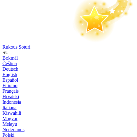
Rukous Soturi
SU
Bokmål
Čeština
Deutsch
English
Español
Filipino
Français
Hrvatski
Indonesia
Italiana
Kiswahili
Magyar
Melayu
Nederlands
Polski