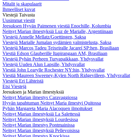
Mitalit ja skapulaarit
Ihmeelliset kuvat
Viestejä Taivasta
Uusimmat viestit
Jeesuksen Hyvän Paimenen viestiä Enochille, Kolumbia
Neitsyt Marian ilmestyksiä Luz de Marialle, Argentiinaan
Viestejä Annelle Mellatz/Goettingen, Saksa
Viestejä Marialle Jumalan sydämien valmistelusta, Saksa
Viestejä Marcos Tadeu Teixeiralle Jacareí SP:hen, Brasiliaan
Viestiä Edson Glauberille Itapirangaan AM, Brasiliaan
Viestejä Pyhän Perheen Turvapaikkaan, Yhdysvallat
Viestejä Uuden Alun Lapsille, Yhdysvallat
Viestiä John Learylle Rochester NY:hin, Yhdysvallat
Viestiä Maureen Sweeney-Kylen North Ridgevilleen, Yhdysvallat
Viestejä Eri Lähteistä
Etsi Viestejä
Jeesuksen ja Marian ilmestyksiä
Neitsyt Marian ilmestys Caravaggiossa
Hyvän tapahtuman Neitsyt Maria ilmestyi Quitossa
Pyhän Margareta Maria Alacoquen ilmoitukset
Neitsyt Marian ilmestyksiä La Salettessä
Neitsyt Marian ilmestyksiä Lourdesissa
Neitsyt Marian ilmestys Pontmainissa
Neitsyt Marian ilmestyksiä Pellevoisissa
Neitsyt Marian ilmestys Knockissa