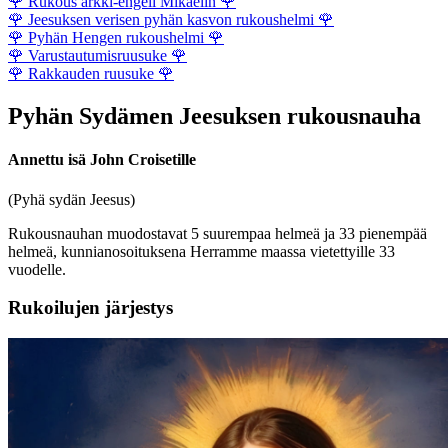
🌹
Rukous arkki-engeli Mikaelin
🌹
🌹
Jeesuksen verisen pyhän kasvon rukoushelmi
🌹
🌹
Pyhän Hengen rukoushelmi
🌹
🌹
Varustautumisruusuke
🌹
🌹
Rakkauden ruusuke
🌹
Pyhän Sydämen Jeesuksen rukousnauha
Annettu isä John Croisetille
(Pyhä sydän Jeesus)
Rukousnauhan muodostavat 5 suurempaa helmeä ja 33 pienempää
helmeä, kunnianosoituksena Herramme maassa vietettyille 33
vuodelle.
Rukoilujen järjestys