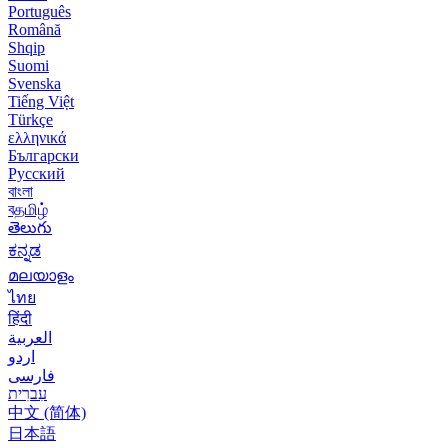
Português
Română
Shqip
Suomi
Svenska
Tiếng Việt
Türkçe
ελληνικά
Български
Русский
বাংলা
বதமிழ்
తెలుగు
ಕನ್ನಡ
മലയാളം
ไทย
हिंदी
العربية
اردو
فارسی
עִברִית
中文 (简体)
日本語