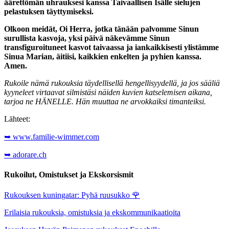
äärettömän uhrauksesi kanssa Taivaallisen Isälle sielujen
pelastuksen täyttymiseksi.
Olkoon meidät, Oi Herra, jotka tänään palvomme Sinun
surullista kasvoja, yksi päivä näkevämme Sinun
transfiguroituneet kasvot taivaassa ja iankaikkisesti ylistämme
Sinua Marian, äitiisi, kaikkien enkelten ja pyhien kanssa.
Amen.
Rukoile nämä rukouksia täydellisellä hengellisyydellä, ja jos sääliä
kyyneleet virtaavat silmistäsi näiden kuvien katselemisen aikana,
tarjoa ne HÄNELLE. Hän muuttaa ne arvokkaiksi timanteiksi.
Lähteet:
➥ www.familie-wimmer.com
➥ adorare.ch
Rukoilut, Omistukset ja Ekskorsismit
Rukouksen kuningatar: Pyhä ruusukko
🌹
Erilaisia rukouksia, omistuksia ja ekskommunikaatioita