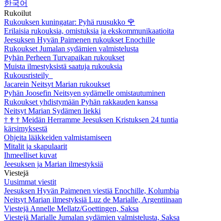
한국어
Rukoilut
Rukouksen kuningatar: Pyhä ruusukko
🌹
Erilaisia rukouksia, omistuksia ja ekskommunikaatioita
Jeesuksen Hyvän Paimenen rukoukset Enochille
Rukoukset Jumalan sydämien valmistelusta
Pyhän Perheen Turvapaikan rukoukset
Muista ilmestyksistä saatuja rukouksia
Rukousristeily
Jacarein Neitsyt Marian rukoukset
Pyhän Joosefin Neitsyen sydämelle omistautuminen
Rukoukset yhdistymään Pyhän rakkauden kanssa
Neitsyt Marian Sydämen liekki
†
†
†
Meidän Herramme Jeesuksen Kristuksen 24 tuntia
kärsimyksestä
Ohjeita lääkkeiden valmistamiseen
Mitalit ja skapulaarit
Ihmeelliset kuvat
Jeesuksen ja Marian ilmestyksiä
Viestejä
Uusimmat viestit
Jeesuksen Hyvän Paimenen viestiä Enochille, Kolumbia
Neitsyt Marian ilmestyksiä Luz de Marialle, Argentiinaan
Viestejä Annelle Mellatz/Goettingen, Saksa
Viestejä Marialle Jumalan sydämien valmistelusta, Saksa