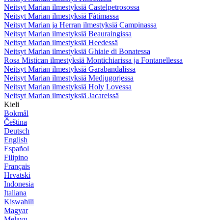
Neitsyt Marian ilmestyksiä Castelpetrosossa
Neitsyt Marian ilmestyksiä Fátimassa
Neitsyt Marian ja Herran ilmestyksiä Campinassa
Neitsyt Marian ilmestyksiä Beauraingissa
Neitsyt Marian ilmestyksiä Heedessä
Neitsyt Marian ilmestyksiä Ghiaie di Bonatessa
Rosa Mistican ilmestyksiä Montichiarissa ja Fontanellessa
Neitsyt Marian ilmestyksiä Garabandalissa
Neitsyt Marian ilmestyksiä Medjugorjessa
Neitsyt Marian ilmestyksiä Holy Lovessa
Neitsyt Marian ilmestyksiä Jacareissä
Kieli
Bokmål
Čeština
Deutsch
English
Español
Filipino
Français
Hrvatski
Indonesia
Italiana
Kiswahili
Magyar
Melayu