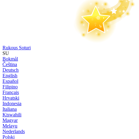
Rukous Soturi
SU
Bokmål
Čeština
Deutsch
English
Español
Filipino
Français
Hrvatski
Indonesia
Italiana
Kiswahili
Magyar
Melayu
Nederlands
Polski