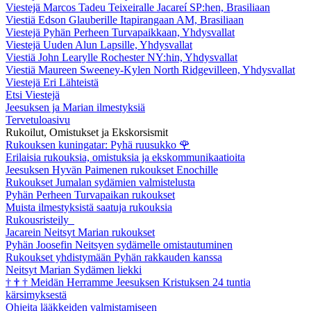
Viestejä Marcos Tadeu Teixeiralle Jacareí SP:hen, Brasiliaan
Viestiä Edson Glauberille Itapirangaan AM, Brasiliaan
Viestejä Pyhän Perheen Turvapaikkaan, Yhdysvallat
Viestejä Uuden Alun Lapsille, Yhdysvallat
Viestiä John Learylle Rochester NY:hin, Yhdysvallat
Viestiä Maureen Sweeney-Kylen North Ridgevilleen, Yhdysvallat
Viestejä Eri Lähteistä
Etsi Viestejä
Jeesuksen ja Marian ilmestyksiä
Tervetuloasivu
Rukoilut, Omistukset ja Ekskorsismit
Rukouksen kuningatar: Pyhä ruusukko
🌹
Erilaisia rukouksia, omistuksia ja ekskommunikaatioita
Jeesuksen Hyvän Paimenen rukoukset Enochille
Rukoukset Jumalan sydämien valmistelusta
Pyhän Perheen Turvapaikan rukoukset
Muista ilmestyksistä saatuja rukouksia
Rukousristeily
Jacarein Neitsyt Marian rukoukset
Pyhän Joosefin Neitsyen sydämelle omistautuminen
Rukoukset yhdistymään Pyhän rakkauden kanssa
Neitsyt Marian Sydämen liekki
†
†
†
Meidän Herramme Jeesuksen Kristuksen 24 tuntia
kärsimyksestä
Ohjeita lääkkeiden valmistamiseen