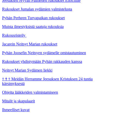
Jeesuksen Hyvän Paimenen rukoukset Enochille
Rukoukset Jumalan sydämien valmistelusta
Pyhän Perheen Turvapaikan rukoukset
Muista ilmestyksistä saatuja rukouksia
Rukousristeily
Jacarein Neitsyt Marian rukoukset
Pyhän Joosefin Neitsyen sydämelle omistautuminen
Rukoukset yhdistymään Pyhän rakkauden kanssa
Neitsyt Marian Sydämen liekki
†
†
†
Meidän Herramme Jeesuksen Kristuksen 24 tuntia
kärsimyksestä
Ohjeita lääkkeiden valmistamiseen
Mitalit ja skapulaarit
Ihmeelliset kuvat