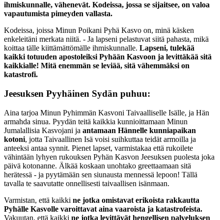
ihmiskunnalle, vähenevät. Kodeissa, jossa se sijaitsee, on valoa
vapautumista pimeyden vallasta.
Kodeissa, joissa Minun Poikani Pyhä Kasvo on, minä käsken
enkeleitäni merkata niitä. - Ja lapseni pelastuvat siitä pahasta, mikä
koittaa tälle kiittämättömälle ihmiskunnalle.
Lapseni, tulekää
kaikki totuuden apostoleiksi Pyhään Kasvoon ja levittäkää sitä
kaikkialle! Mitä enemmän se leviää, sitä vähemmäksi on
katastrofi.
Jeesuksen Pyyhäinen Sydän puhuu:
Aina tarjoa Minun Pyhimmän Kasvoni Taivaalliselle Isälle, ja Hän
armahda sinua. Pyydän teitä kaikkia kunnioittamaan Minun
Jumalallisia Kasvojani ja
antamaan Hännelle kunniapaikan
kotoni
, jotta Taivaallinen Isä voisi suihkuttaa teidät armoilla ja
anteeksi antaa synnit. Pienet lapset, varmistakaa että rukoilete
vähintään lyhyen rukouksen Pyhän Kasvon Jeesuksen puolesta joka
päivä kotonanne. Älkää koskaan unohtako greettaamaan sitä
herätessä - ja pyytämään sen siunausta mennessä lepoon! Tällä
tavalla te saavutatte onnellisesti taivaallisen isänmaan.
Varmistan, että kaikki
ne jotka omistavat erikoista rakkautta
Pyhälle Kasvolle varoittavat aina vaaroista ja katastrofeista.
Vakuutan, että kaikki
ne jotka levittävät hengellisen palveluksen