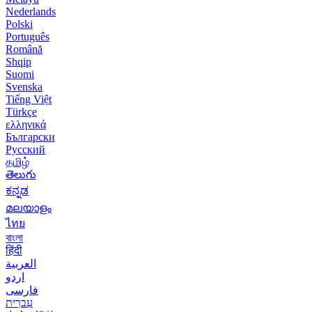
Nederlands
Polski
Português
Română
Shqip
Suomi
Svenska
Tiếng Việt
Türkçe
ελληνικά
Български
Русский
தமிழ்
తెలుగు
ಕನ್ನಡ
മലയാളം
ไทย
বাংলা
हिंदी
العربية
اردو
فارسی
עִברִית