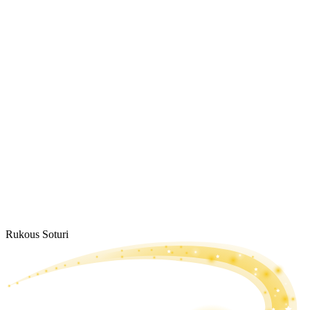
Rukous Soturi