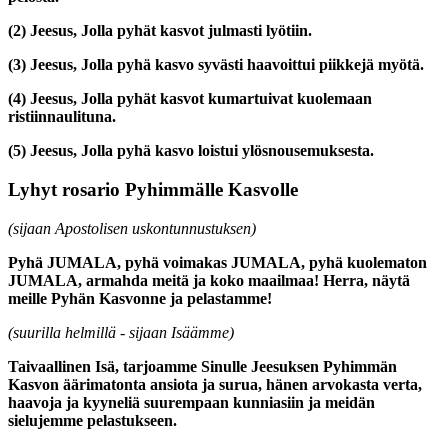
(2)
Jeesus, Jolla pyhät kasvot julmasti lyötiin.
(3)
Jeesus, Jolla pyhä kasvo syvästi haavoittui piikkejä myötä.
(4)
Jeesus, Jolla pyhät kasvot kumartuivat kuolemaan
ristiinnaulituna.
(5)
Jeesus, Jolla pyhä kasvo loistui ylösnousemuksesta.
Lyhyt rosario Pyhimmälle Kasvolle
(sijaan Apostolisen uskontunnustuksen)
Pyhä JUMALA, pyhä voimakas JUMALA, pyhä kuolematon
JUMALA, armahda meitä ja koko maailmaa! Herra, näytä
meille Pyhän Kasvonne ja pelastamme!
(suurilla helmillä - sijaan Isäämme)
Taivaallinen Isä, tarjoamme Sinulle Jeesuksen Pyhimmän
Kasvon äärimatonta ansiota ja surua, hänen arvokasta verta,
haavoja ja kyyneliä suurempaan kunniasiin ja meidän
sielujemme pelastukseen.