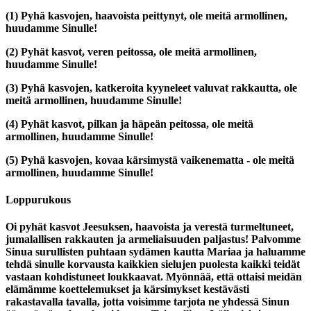
(1)
Pyhä kasvojen, haavoista peittynyt, ole meitä armollinen,
huudamme Sinulle!
(2)
Pyhät kasvot, veren peitossa, ole meitä armollinen,
huudamme Sinulle!
(3)
Pyhä kasvojen, katkeroita kyyneleet valuvat rakkautta, ole
meitä armollinen, huudamme Sinulle!
(4)
Pyhät kasvot, pilkan ja häpeän peitossa, ole meitä
armollinen, huudamme Sinulle!
(5)
Pyhä kasvojen, kovaa kärsimystä vaikenematta - ole meitä
armollinen, huudamme Sinulle!
Loppurukous
Oi pyhät kasvot Jeesuksen, haavoista ja verestä turmeltuneet,
jumalallisen rakkauten ja armeliaisuuden paljastus! Palvomme
Sinua surullisten puhtaan sydämen kautta Mariaa ja haluamme
tehdä sinulle korvausta kaikkien sielujen puolesta kaikki teidät
vastaan kohdistuneet loukkaavat. Myönnää, että ottaisi meidän
elämämme koettelemukset ja kärsimykset kestävästi
rakastavalla tavalla, jotta voisimme tarjota ne yhdessä Sinun