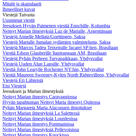
Mitalit ja skapulaarit
Ihmeelliset kuvat
Viestejä Taivasta
Uusimmat viestit
Jeesuksen Hyvän Paimenen viestiä Enochille, Kolumbia
Neitsyt Marian ilmestyksiä Luz de Marialle, Argentiinaan
Viestejä Annelle Mellatz/Goettingen, Saksa
Viestejä Marialle Jumalan sydämien valmistelusta, Saksa
Viestejä Marcos Tadeu Teixeiralle Jacareí SP:hen, Brasiliaan
Viestiä Edson Glauberille Itapirangaan AM, Brasiliaan
Viestejä Pyhän Perheen Turvapaikkaan, Yhdysvallat
Viestejä Uuden Alun Lapsille, Yhdysvallat
Viestiä John Learylle Rochester NY:hin, Yhdysvallat
Viestiä Maureen Sweeney-Kylen North Ridgevilleen, Yhdysvallat
Viestejä Eri Lähteistä
Etsi Viestejä
Jeesuksen ja Marian ilmestyksiä
Neitsyt Marian ilmestys Caravaggiossa
Hyvän tapahtuman Neitsyt Maria ilmestyi Quitossa
Pyhän Margareta Maria Alacoquen ilmoitukset
Neitsyt Marian ilmestyksiä La Salettessä
Neitsyt Marian ilmestyksiä Lourdesissa
Neitsyt Marian ilmestys Pontmainissa
Neitsyt Marian ilmestyksiä Pellevoisissa
Neitsyt Marian ilmestys Knockissa