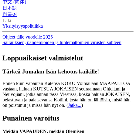
中文 (简体)
日本語
한국어
Laki
Yksityisyyspolitiikka
Ohjeet tälle vuodelle 2025
Sairauksien, pandemioiden ja tuntemattomien virusten suhteen
Loppuaikaiset valmistelut
Tärkeä Jumalan Isän kehotus kaikille!
Ennen kuin vapautan Kätensä KOKO Voimallaan MAAPALLOA
vastaan, haluan KUTSUA JOKAISEN seuraamaan Ohjeitani ja
Neuvojiani, jotka annan tässä Viestissä, koska haluan JOKAISEN,
pelastuvan ja palatsevansa Kotiini, josta hän on lähtöisin, mistä hän
on poistunut ja missä hän nyt on.
(
Jatka...
)
Punainen varoitus
Meidän VAPAUDEN, meidän Olemisen