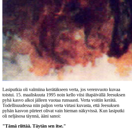
Lasiputkia oli valmiina kerätäkseen verta, jos verenvuoto kuvaa
toistui. 15. maaliskuuta 1995 noin kello viisi iltapäivällä Jeesuksen
pyhä kasvo alkoi jälleen vuotaa runsaasti. Verta voitiin kerätä.
Todellisuudessa niin paljon verta virtasi kuvasta, että Jeesuksen
pyhän kasvon piirteet olivat vain hieman näkyvissä. Kun lasiputki
oli neljäsosa täynnä, ääni sanoi:
"Tämä riittää. Täytän sen itse."