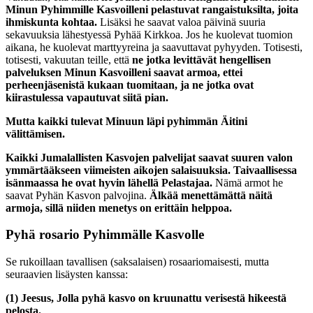
Minun Pyhimmille Kasvoilleni pelastuvat rangaistuksilta, joita
ihmiskunta kohtaa.
Lisäksi he saavat valoa päivinä suuria
sekavuuksia lähestyessä Pyhää Kirkkoa. Jos he kuolevat tuomion
aikana, he kuolevat marttyyreina ja saavuttavat pyhyyden. Totisesti,
totisesti, vakuutan teille, että
ne jotka levittävät hengellisen
palveluksen Minun Kasvoilleni saavat armoa, ettei
perheenjäsenistä kukaan tuomitaan, ja ne jotka ovat
kiirastulessa vapautuvat siitä pian.
Mutta kaikki tulevat Minuun läpi
pyhimmän Äitini
välittämisen.
Kaikki Jumalallisten Kasvojen palvelijat saavat suuren valon
ymmärtääkseen viimeisten aikojen salaisuuksia. Taivaallisessa
isänmaassa he ovat hyvin lähellä Pelastajaa.
Nämä armot he
saavat Pyhän Kasvon palvojina.
Älkää menettämättä näitä
armoja, sillä niiden menetys on erittäin helppoa.
Pyhä rosario Pyhimmälle Kasvolle
Se rukoillaan tavallisen (saksalaisen) rosaariomaisesti, mutta
seuraavien lisäysten kanssa:
(1)
Jeesus, Jolla pyhä kasvo on kruunattu verisestä hikeestä
pelosta.