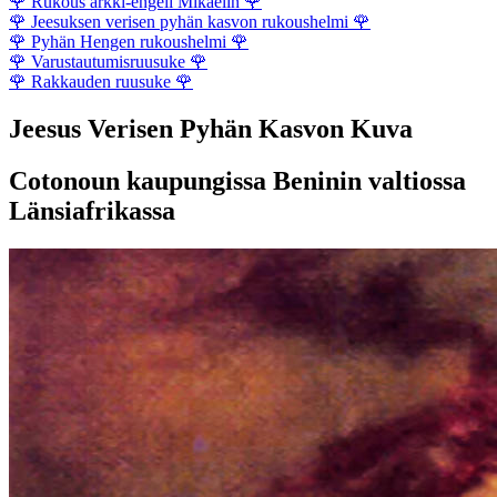
🌹
Rukous arkki-engeli Mikaelin
🌹
🌹
Jeesuksen verisen pyhän kasvon rukoushelmi
🌹
🌹
Pyhän Hengen rukoushelmi
🌹
🌹
Varustautumisruusuke
🌹
🌹
Rakkauden ruusuke
🌹
Jeesus Verisen Pyhän Kasvon Kuva
Cotonoun kaupungissa Beninin valtiossa
Länsiafrikassa