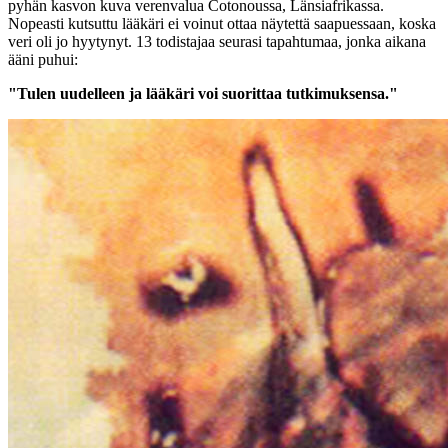
pyhän kasvon kuva verenvalua Cotonoussa, Länsiafrikassa.
Nopeasti kutsuttu lääkäri ei voinut ottaa näytettä saapuessaan, koska
veri oli jo hyytynyt. 13 todistajaa seurasi tapahtumaa, jonka aikana
ääni puhui:
"Tulen uudelleen ja lääkäri voi suorittaa tutkimuksensa."