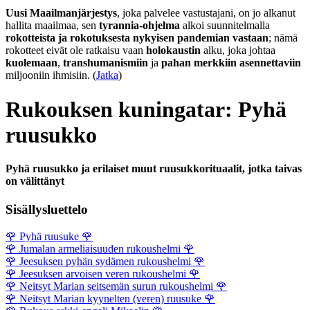
Uusi Maailmanjärjestys
, joka palvelee vastustajani, on jo alkanut
hallita maailmaa, sen
tyrannia-ohjelma
alkoi suunnitelmalla
rokotteista ja rokotuksesta nykyisen pandemian vastaan
; nämä
rokotteet eivät ole ratkaisu vaan
holokaustin
alku, joka johtaa
kuolemaan
,
transhumanismiin
ja
pahan merkkiin asennettaviin
miljooniin ihmisiin. (
Jatka
)
Rukouksen kuningatar: Pyhä
ruusukko
Pyhä ruusukko ja erilaiset muut ruusukkorituaalit, jotka taivas
on välittänyt
Sisällysluettelo
🌹
Pyhä ruusuke
🌹
🌹
Jumalan armeliaisuuden rukoushelmi
🌹
🌹
Jeesuksen pyhän sydämen rukoushelmi
🌹
🌹
Jeesuksen arvoisen veren rukoushelmi
🌹
🌹
Neitsyt Marian seitsemän surun rukoushelmi
🌹
🌹
Neitsyt Marian kyynelten (veren) ruusuke
🌹