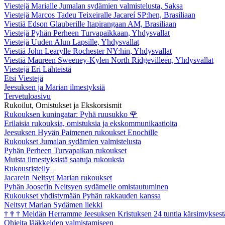
Viestejä Marialle Jumalan sydämien valmistelusta, Saksa
Viestejä Marcos Tadeu Teixeiralle Jacareí SP:hen, Brasiliaan
Viestiä Edson Glauberille Itapirangaan AM, Brasiliaan
Viestejä Pyhän Perheen Turvapaikkaan, Yhdysvallat
Viestejä Uuden Alun Lapsille, Yhdysvallat
Viestiä John Learylle Rochester NY:hin, Yhdysvallat
Viestiä Maureen Sweeney-Kylen North Ridgevilleen, Yhdysvallat
Viestejä Eri Lähteistä
Etsi Viestejä
Jeesuksen ja Marian ilmestyksiä
Tervetuloasivu
Rukoilut, Omistukset ja Ekskorsismit
Rukouksen kuningatar: Pyhä ruusukko
🌹
Erilaisia rukouksia, omistuksia ja ekskommunikaatioita
Jeesuksen Hyvän Paimenen rukoukset Enochille
Rukoukset Jumalan sydämien valmistelusta
Pyhän Perheen Turvapaikan rukoukset
Muista ilmestyksistä saatuja rukouksia
Rukousristeily
Jacarein Neitsyt Marian rukoukset
Pyhän Joosefin Neitsyen sydämelle omistautuminen
Rukoukset yhdistymään Pyhän rakkauden kanssa
Neitsyt Marian Sydämen liekki
†
†
†
Meidän Herramme Jeesuksen Kristuksen 24 tuntia kärsimyksest
Ohjeita lääkkeiden valmistamiseen