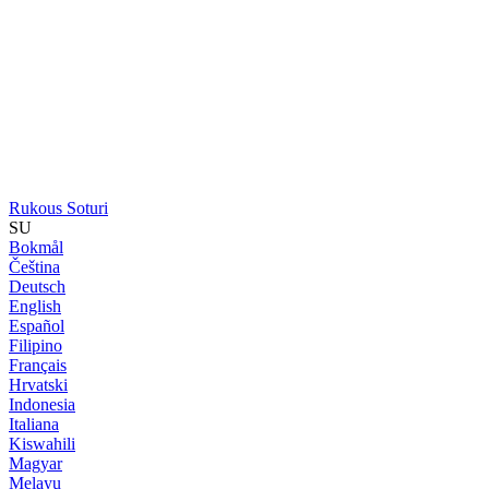
Rukous Soturi
SU
Bokmål
Čeština
Deutsch
English
Español
Filipino
Français
Hrvatski
Indonesia
Italiana
Kiswahili
Magyar
Melayu