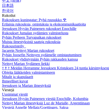
中文 (简体)
日本語
한국어
Rukoilut
Rukouksen kuningatar: Pyhä ruusukko
🌹
Erilaisia rukouksia, omistuksia ja ekskommunikaatioita
Jeesuksen Hyvän Paimenen rukoukset Enochille
Rukoukset Jumalan sydämien valmistelusta
Pyhän Perheen Turvapaikan rukoukset
Muista ilmestyksistä saatuja rukouksia
Rukousristeily
Jacarein Neitsyt Marian rukoukset
Pyhän Joosefin Neitsyen sydämelle omistautuminen
Rukoukset yhdistymään Pyhän rakkauden kanssa
Neitsyt Marian Sydämen liekki
†
†
†
Meidän Herramme Jeesuksen Kristuksen 24 tuntia kärsimyksest
Ohjeita lääkkeiden valmistamiseen
Mitalit ja skapulaarit
Ihmeelliset kuvat
Jeesuksen ja Marian ilmestyksiä
Viestejä
Uusimmat viestit
Jeesuksen Hyvän Paimenen viestiä Enochille, Kolumbia
Neitsyt Marian ilmestyksiä Luz de Marialle, Argentiinaan
Viestejä Annelle Mellatz/Goettingen, Saksa