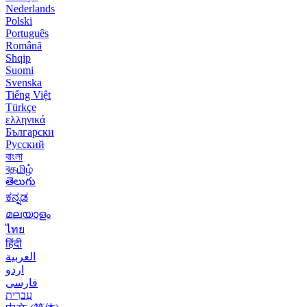
Nederlands
Polski
Português
Română
Shqip
Suomi
Svenska
Tiếng Việt
Türkçe
ελληνικά
Български
Русский
বাংলা
বதமிழ்
తెలుగు
ಕನ್ನಡ
മലയാളം
ไทย
हिंदी
العربية
اردو
فارسی
עִברִית