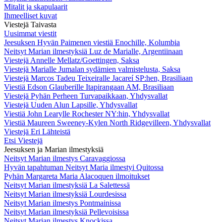
Mitalit ja skapulaarit
Ihmeelliset kuvat
Viestejä Taivasta
Uusimmat viestit
Jeesuksen Hyvän Paimenen viestiä Enochille, Kolumbia
Neitsyt Marian ilmestyksiä Luz de Marialle, Argentiinaan
Viestejä Annelle Mellatz/Goettingen, Saksa
Viestejä Marialle Jumalan sydämien valmistelusta, Saksa
Viestejä Marcos Tadeu Teixeiralle Jacareí SP:hen, Brasiliaan
Viestiä Edson Glauberille Itapirangaan AM, Brasiliaan
Viestejä Pyhän Perheen Turvapaikkaan, Yhdysvallat
Viestejä Uuden Alun Lapsille, Yhdysvallat
Viestiä John Learylle Rochester NY:hin, Yhdysvallat
Viestiä Maureen Sweeney-Kylen North Ridgevilleen, Yhdysvallat
Viestejä Eri Lähteistä
Etsi Viestejä
Jeesuksen ja Marian ilmestyksiä
Neitsyt Marian ilmestys Caravaggiossa
Hyvän tapahtuman Neitsyt Maria ilmestyi Quitossa
Pyhän Margareta Maria Alacoquen ilmoitukset
Neitsyt Marian ilmestyksiä La Salettessä
Neitsyt Marian ilmestyksiä Lourdesissa
Neitsyt Marian ilmestys Pontmainissa
Neitsyt Marian ilmestyksiä Pellevoisissa
Neitsyt Marian ilmestys Knockissa