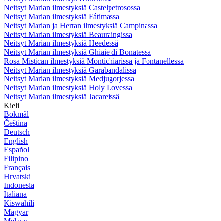
Neitsyt Marian ilmestyksiä Castelpetrosossa
Neitsyt Marian ilmestyksiä Fátimassa
Neitsyt Marian ja Herran ilmestyksiä Campinassa
Neitsyt Marian ilmestyksiä Beauraingissa
Neitsyt Marian ilmestyksiä Heedessä
Neitsyt Marian ilmestyksiä Ghiaie di Bonatessa
Rosa Mistican ilmestyksiä Montichiarissa ja Fontanellessa
Neitsyt Marian ilmestyksiä Garabandalissa
Neitsyt Marian ilmestyksiä Medjugorjessa
Neitsyt Marian ilmestyksiä Holy Lovessa
Neitsyt Marian ilmestyksiä Jacareissä
Kieli
Bokmål
Čeština
Deutsch
English
Español
Filipino
Français
Hrvatski
Indonesia
Italiana
Kiswahili
Magyar
Melayu