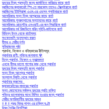
হৃদয়ের দিব্য প্রস্তুতি জন্য জার্মানিতে মারিয়ার কাছে বার্তা
ব্রাজিলের জ্যাকারেই স্পি-তে মারকোস তাদেও টেক্সেইরাকে বার্তা
ব্রাজিলের ইটাপিরাঙ্গা এএম-এর এডসন গ্লাউবারকে বার্তা
আমেরিকায় সন্ত দিব্য আশ্রয়ের কাছে বার্তা
আমেরিকায় পুনরুত্থানের সন্তানদের কাছে বার্তা
আমেরিকার রোচেস্টার এনওয়াই-এর জন লিয়ারিকে বার্তা
আমেরিকার নর্থ রিজভিলে মরিন সুইনি-কাইলকে বার্তা
বিভিন্ন উৎস থেকে বার্তাসমূহ
সংকেতগুলি অনুসন্ধান করুন
যীশুর ও মেরীর দর্শন
সুবিধাজনক পৃষ্ঠা
প্রার্থনা, নিবেদন ও বহিষ্কারের রীতিসমূহ
প্রার্থনার রাণী: পবিত্র জপমালা
🌹
ভিন্ন প্রার্থনা, নিবেদন ও দূতাত্মকতা
এনকে যীশুর ভালো পাশোর কাছ থেকে প্রার্থনা
হৃদয়ের দিব্য প্রস্তুতি জন্য প্রার্থনা
সন্ত দিব্য আশ্র্যের প্রার্থনা
অন্যান্য বিবৃতি থেকে প্রার্থনা
প্রার্থনার ক্রুসেড
জ্যাকারেইয়ের মাদারের প্রার্থনা
সন্ত জোসেফের সর্বশুদ্ধ হৃদয়ের প্রতি ভক্তি
পবিত্র ভালোবাসার সাথে মিলিত হওয়ার জন্য প্রার্থনা
মেরীর অপরিবর্তনীয় হৃদয়ের আগুন
†
†
†
প্রভু যিশুর পাশন এর চব্বিশ ঘণ্টা
উষধ তৈরির নির্দেশিকা