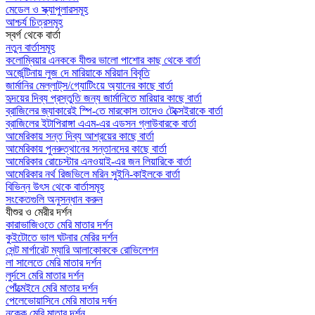
মেডেল ও স্ক্যাপুলারসমূহ
আশ্চর্য চিত্রসমূহ
স্বর্গ থেকে বার্তা
নতুন বার্তাসমূহ
কলোম্বিয়ার এনককে যীশুর ভালো পাশোর কাছ থেকে বার্তা
অর্জেন্টিনায় লুজ দে মারিয়াকে মরিয়ান বিবৃতি
জার্মানির মেল্লাট্‌স/গ্যোটিংয়ে অ্যানের কাছে বার্তা
হৃদয়ের দিব্য প্রস্তুতি জন্য জার্মানিতে মারিয়ার কাছে বার্তা
ব্রাজিলের জ্যাকারেই স্পি-তে মারকোস তাদেও টেক্সেইরাকে বার্তা
ব্রাজিলের ইটাপিরাঙ্গা এএম-এর এডসন গ্লাউবারকে বার্তা
আমেরিকায় সন্ত দিব্য আশ্রয়ের কাছে বার্তা
আমেরিকায় পুনরুত্থানের সন্তানদের কাছে বার্তা
আমেরিকার রোচেস্টার এনওয়াই-এর জন লিয়ারিকে বার্তা
আমেরিকার নর্থ রিজভিলে মরিন সুইনি-কাইলকে বার্তা
বিভিন্ন উৎস থেকে বার্তাসমূহ
সংকেতগুলি অনুসন্ধান করুন
যীশুর ও মেরীর দর্শন
কারাভাজিওতে মেরি মাতার দর্শন
কুইটোতে ভাল ঘটনার মেরির দর্শন
সেন্ট মার্গারেট ম্যারি আলাকোককে রোভিলেশন
লা সালেতে মেরি মাতার দর্শন
লুর্দসে মেরি মাতার দর্শন
পোঁত্মেইনে মেরি মাতার দর্শন
পেলেভোয়াসিনে মেরি মাতার দর্ষন
নক্কে মেরি মাতার দর্শন