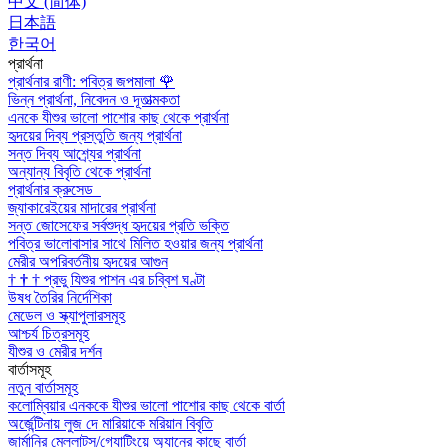
中文 (简体)
日本語
한국어
প্রার্থনা
প্রার্থনার রাণী: পবিত্র জপমালা
🌹
ভিন্ন প্রার্থনা, নিবেদন ও দূতাত্মকতা
এনকে যীশুর ভালো পাশোর কাছ থেকে প্রার্থনা
হৃদয়ের দিব্য প্রস্তুতি জন্য প্রার্থনা
সন্ত দিব্য আশ্র্যের প্রার্থনা
অন্যান্য বিবৃতি থেকে প্রার্থনা
প্রার্থনার ক্রুসেড
জ্যাকারেইয়ের মাদারের প্রার্থনা
সন্ত জোসেফের সর্বশুদ্ধ হৃদয়ের প্রতি ভক্তি
পবিত্র ভালোবাসার সাথে মিলিত হওয়ার জন্য প্রার্থনা
মেরীর অপরিবর্তনীয় হৃদয়ের আগুন
†
†
†
প্রভু যিশুর পাশন এর চব্বিশ ঘণ্টা
উষধ তৈরির নির্দেশিকা
মেডেল ও স্ক্যাপুলারসমূহ
আশ্চর্য চিত্রসমূহ
যীশুর ও মেরীর দর্শন
বার্তাসমূহ
নতুন বার্তাসমূহ
কলোম্বিয়ার এনককে যীশুর ভালো পাশোর কাছ থেকে বার্তা
অর্জেন্টিনায় লুজ দে মারিয়াকে মরিয়ান বিবৃতি
জার্মানির মেল্লাট্‌স/গ্যোটিংয়ে অ্যানের কাছে বার্তা