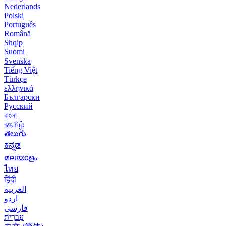
Nederlands
Polski
Português
Română
Shqip
Suomi
Svenska
Tiếng Việt
Türkçe
ελληνικά
Български
Русский
বাংলা
বதமிழ்
తెలుగు
ಕನ್ನಡ
മലയാളം
ไทย
हिंदी
العربية
اردو
فارسی
עִברִית