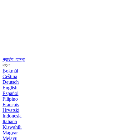
প্রার্থনা যোদ্ধা
বাংলা
Bokmål
Čeština
Deutsch
English
Español
Filipino
Français
Hrvatski
Indonesia
Italiana
Kiswahili
Magyar
Melayu