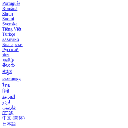
Português
Română
Shqip
Suomi
Svenska
Tiếng Việt
Türkçe
ελληνικά
Български
Русский
বাংলা
বதமிழ்
తెలుగు
ಕನ್ನಡ
മലയാളം
ไทย
हिंदी
العربية
اردو
فارسی
עִברִית
中文 (简体)
日本語