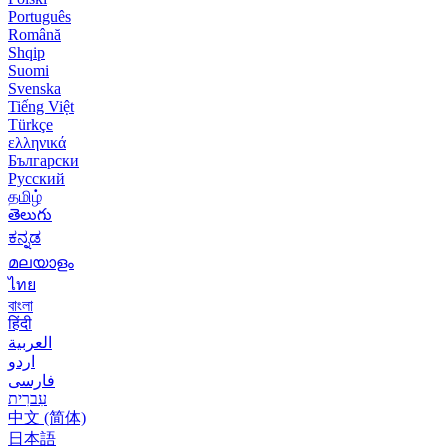
Português
Română
Shqip
Suomi
Svenska
Tiếng Việt
Türkçe
ελληνικά
Български
Русский
தமிழ்
తెలుగు
ಕನ್ನಡ
മലയാളം
ไทย
বাংলা
हिंदी
العربية
اردو
فارسی
עִברִית
中文 (简体)
日本語