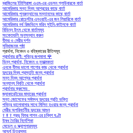
ব্রাজিলের ইটাপিরাঙ্গা এএম-এর এডসন গ্লাউবারকে বার্তা
আমেরিকায় সন্ত দিব্য আশ্রয়ের কাছে বার্তা
আমেরিকায় পুনরুত্থানের সন্তানদের কাছে বার্তা
আমেরিকার রোচেস্টার এনওয়াই-এর জন লিয়ারিকে বার্তা
আমেরিকার নর্থ রিজভিলে মরিন সুইনি-কাইলকে বার্তা
বিভিন্ন উৎস থেকে বার্তাসমূহ
সংকেতগুলি অনুসন্ধান করুন
যীশুর ও মেরীর দর্শন
সুবিধাজনক পৃষ্ঠা
প্রার্থনা, নিবেদন ও বহিষ্কারের রীতিসমূহ
প্রার্থনার রাণী: পবিত্র জপমালা
🌹
ভিন্ন প্রার্থনা, নিবেদন ও দূতাত্মকতা
এনকে যীশুর ভালো পাশোর কাছ থেকে প্রার্থনা
হৃদয়ের দিব্য প্রস্তুতি জন্য প্রার্থনা
সন্ত দিব্য আশ্র্যের প্রার্থনা
অন্যান্য বিবৃতি থেকে প্রার্থনা
প্রার্থনার ক্রুসেড
জ্যাকারেইয়ের মাদারের প্রার্থনা
সন্ত জোসেফের সর্বশুদ্ধ হৃদয়ের প্রতি ভক্তি
পবিত্র ভালোবাসার সাথে মিলিত হওয়ার জন্য প্রার্থনা
মেরীর অপরিবর্তনীয় হৃদয়ের আগুন
†
†
†
প্রভু যিশুর পাশন এর চব্বিশ ঘণ্টা
উষধ তৈরির নির্দেশিকা
মেডেল ও স্ক্যাপুলারসমূহ
আশ্চর্য চিত্রসমূহ