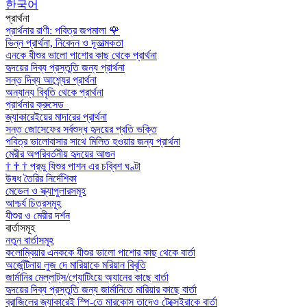
한국어
প্রার্থনা
প্রার্থনার রাণী: পবিত্র জপমালা
🌹
ভিন্ন প্রার্থনা, নিবেদন ও দূতাত্মকতা
এনকে যীশুর ভালো পাশোর কাছ থেকে প্রার্থনা
হৃদয়ের দিব্য প্রস্তুতি জন্য প্রার্থনা
সন্ত দিব্য আশ্র্যের প্রার্থনা
অন্যান্য বিবৃতি থেকে প্রার্থনা
প্রার্থনার ক্রুসেড
জ্যাকারেইয়ের মাদারের প্রার্থনা
সন্ত জোসেফের সর্বশুদ্ধ হৃদয়ের প্রতি ভক্তি
পবিত্র ভালোবাসার সাথে মিলিত হওয়ার জন্য প্রার্থনা
মেরীর অপরিবর্তনীয় হৃদয়ের আগুন
†
†
†
প্রভু যিশুর পাশন এর চব্বিশ ঘণ্টা
উষধ তৈরির নির্দেশিকা
মেডেল ও স্ক্যাপুলারসমূহ
আশ্চর্য চিত্রসমূহ
যীশুর ও মেরীর দর্শন
বার্তাসমূহ
নতুন বার্তাসমূহ
কলোম্বিয়ার এনককে যীশুর ভালো পাশোর কাছ থেকে বার্তা
অর্জেন্টিনায় লুজ দে মারিয়াকে মরিয়ান বিবৃতি
জার্মানির মেল্লাট্‌স/গ্যোটিংয়ে অ্যানের কাছে বার্তা
হৃদয়ের দিব্য প্রস্তুতি জন্য জার্মানিতে মারিয়ার কাছে বার্তা
ব্রাজিলের জ্যাকারেই স্পি-তে মারকোস তাদেও টেক্সেইরাকে বার্তা