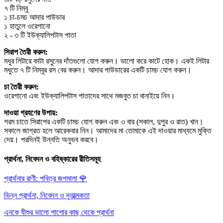
৭ টি নিম্বূ
১ চা-চমচ আদার পাউডার
১ হাতুলে ওরেগানো
২ - ৩ টি ইউক্যালিপটাস পাতা
সিরাপ তৈরী করুন:
মধুর লিটারে কাটা রসুনের দাঁতগুলো যোগ করুন। ভালো করে কাটে হোক। একই লিটার
মধুতে ৭ টি নিম্বূর রস বের করুন। আদার পাউডারের একটি চামচ যোগ করুন।
চা তৈরী করুন:
ওরেগানো এবং ইউক্যালিপটাস পাতাদের সাথে মজবুত চা বানাইয়ে নিন।
দাওয়া গ্রহণের উপায়:
গরম চাতে সিরাপের একটি চামচ যোগ করুন এবং ৩ বার (সকাল, দুপুর ও রাত) খান।
সকালে জাগ্রত হলে আরেকবার নিন। আমাদের মা তোমাকে এই দাওয়ার মাধ্যমে মুক্তি
দেয়। পরদিনই উন্নতি অনুভব করবে।
প্রার্থনা, নিবেদন ও বহিষ্কারের রীতিসমূহ
প্রার্থনার রাণী: পবিত্র জপমালা
🌹
ভিন্ন প্রার্থনা, নিবেদন ও দূতাত্মকতা
এনকে যীশুর ভালো পাশোর কাছ থেকে প্রার্থনা