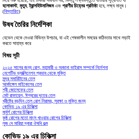
দিয়ে শুরু হয়েছে; এই টিকারা সমাধান নয়, কিন্তু লক্ষ্যবস্তুতে যাওয়ার সূত্রপাত যা
হলোকাস্ট
,
মৃত্যু
,
ট্রান্সহিউমানিজম
এবং
প্রাণীর চিহ্নের প্রতিষ্ঠা
হবে, লক্ষ্য মানুষ।
(
বিস্তারিত
)
উষধ তৈরির নির্দেশিকা
হেভেন থেকে দেওয়া বিভিন্ন উপচার, যা এই শেষকালীন সময়ের কঠিনতার সাথে লড়াই
করতে সাহায্য করে
বিষয় সূচী
২০২৫ সালের জন্য রোগ, মহামারী ও অজানা ভাইরাস সম্পর্কে নির্দেশনা
নেগেটিভ ভ্যাক্সিনেশন প্রভাব থেকে মুক্তি
সুন্দর সমারিটানের তেল
আর্কাঙ্গেল মাইকেলের তেল
শ্রী জোসেফের তেল
সেন্ট রাফায়েল, ঈশ্বরের দূতের তেল
খ্রীষ্টের বড়দিন তেল রোগ নিরাময়, সুরক্ষা ও মুক্তি জন্য
কোভিড ১৯ এর চিকিত্সা
মার্বুর্গ রোগের চিকিত্সা
কুষ্ঠ রোগের মতো মাংস খাওয়ার রোগের চিকিত্সা
লুজ দে মারিয়া দ্বারা ঔষধি গুল্ম
কোভিড ১৯ এর চিকিত্সা