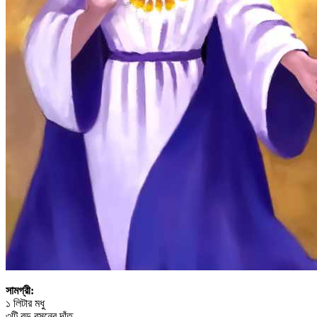
সামগ্রী:
১ লিটার মধু
৩টি বড় রসুনের দাঁত