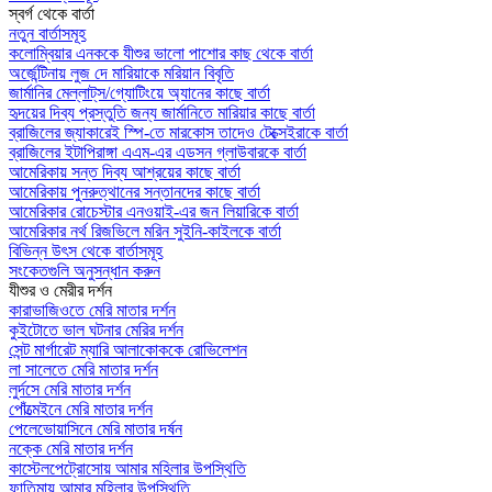
স্বর্গ থেকে বার্তা
নতুন বার্তাসমূহ
কলোম্বিয়ার এনককে যীশুর ভালো পাশোর কাছ থেকে বার্তা
অর্জেন্টিনায় লুজ দে মারিয়াকে মরিয়ান বিবৃতি
জার্মানির মেল্লাট্‌স/গ্যোটিংয়ে অ্যানের কাছে বার্তা
হৃদয়ের দিব্য প্রস্তুতি জন্য জার্মানিতে মারিয়ার কাছে বার্তা
ব্রাজিলের জ্যাকারেই স্পি-তে মারকোস তাদেও টেক্সেইরাকে বার্তা
ব্রাজিলের ইটাপিরাঙ্গা এএম-এর এডসন গ্লাউবারকে বার্তা
আমেরিকায় সন্ত দিব্য আশ্রয়ের কাছে বার্তা
আমেরিকায় পুনরুত্থানের সন্তানদের কাছে বার্তা
আমেরিকার রোচেস্টার এনওয়াই-এর জন লিয়ারিকে বার্তা
আমেরিকার নর্থ রিজভিলে মরিন সুইনি-কাইলকে বার্তা
বিভিন্ন উৎস থেকে বার্তাসমূহ
সংকেতগুলি অনুসন্ধান করুন
যীশুর ও মেরীর দর্শন
কারাভাজিওতে মেরি মাতার দর্শন
কুইটোতে ভাল ঘটনার মেরির দর্শন
সেন্ট মার্গারেট ম্যারি আলাকোককে রোভিলেশন
লা সালেতে মেরি মাতার দর্শন
লুর্দসে মেরি মাতার দর্শন
পোঁত্মেইনে মেরি মাতার দর্শন
পেলেভোয়াসিনে মেরি মাতার দর্ষন
নক্কে মেরি মাতার দর্শন
কাস্টেলপেট্রোসোয় আমার মহিলার উপস্থিতি
ফাতিমায় আমার মহিলার উপস্থিতি