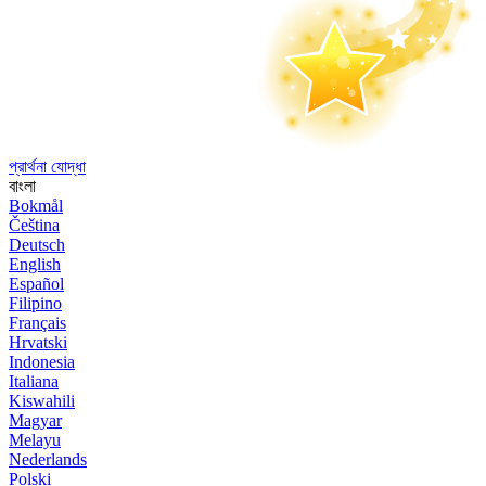
প্রার্থনা যোদ্ধা
বাংলা
Bokmål
Čeština
Deutsch
English
Español
Filipino
Français
Hrvatski
Indonesia
Italiana
Kiswahili
Magyar
Melayu
Nederlands
Polski