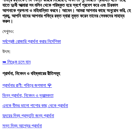
যাতে দুঃখী আত্মারা সব মলিন থেকে পরিষ্কৃত হয়ে স্বর্গে প্রবেশ করে এবং চিরকাল
আপনাকে প্রশংসা ও মহিমান্বিত করবে। আমেন। আমরা আপনার কাছে অনুরোধ করি, হে
প্রভু, আপনি যাদের আপনার পবিত্র রক্ত দ্বারা মুক্ত করেন তাদের সেবকদের সাহায্য
করুন।
দেখুনও:
সর্বশ্রেষ্ঠ রোজারি প্রার্থনা করার নির্দেশিকা
উৎস:
➥ লিঙ্কে চলে যান
প্রার্থনা, নিবেদন ও বহিষ্কারের রীতিসমূহ
প্রার্থনার রাণী: পবিত্র জপমালা
🌹
ভিন্ন প্রার্থনা, নিবেদন ও দূতাত্মকতা
এনকে যীশুর ভালো পাশোর কাছ থেকে প্রার্থনা
হৃদয়ের দিব্য প্রস্তুতি জন্য প্রার্থনা
সন্ত দিব্য আশ্র্যের প্রার্থনা