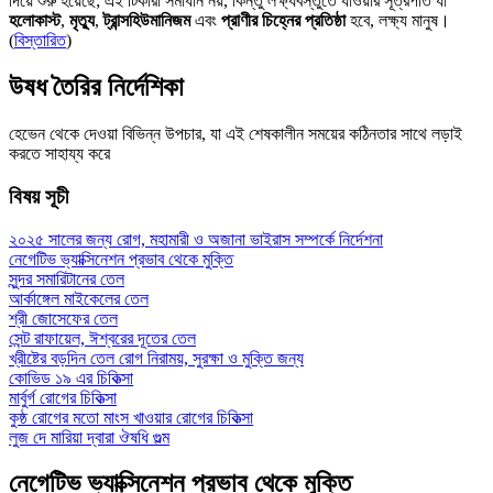
দিয়ে শুরু হয়েছে; এই টিকারা সমাধান নয়, কিন্তু লক্ষ্যবস্তুতে যাওয়ার সূত্রপাত যা
হলোকাস্ট
,
মৃত্যু
,
ট্রান্সহিউমানিজম
এবং
প্রাণীর চিহ্নের প্রতিষ্ঠা
হবে, লক্ষ্য মানুষ।
(
বিস্তারিত
)
উষধ তৈরির নির্দেশিকা
হেভেন থেকে দেওয়া বিভিন্ন উপচার, যা এই শেষকালীন সময়ের কঠিনতার সাথে লড়াই
করতে সাহায্য করে
বিষয় সূচী
২০২৫ সালের জন্য রোগ, মহামারী ও অজানা ভাইরাস সম্পর্কে নির্দেশনা
নেগেটিভ ভ্যাক্সিনেশন প্রভাব থেকে মুক্তি
সুন্দর সমারিটানের তেল
আর্কাঙ্গেল মাইকেলের তেল
শ্রী জোসেফের তেল
সেন্ট রাফায়েল, ঈশ্বরের দূতের তেল
খ্রীষ্টের বড়দিন তেল রোগ নিরাময়, সুরক্ষা ও মুক্তি জন্য
কোভিড ১৯ এর চিকিত্সা
মার্বুর্গ রোগের চিকিত্সা
কুষ্ঠ রোগের মতো মাংস খাওয়ার রোগের চিকিত্সা
লুজ দে মারিয়া দ্বারা ঔষধি গুল্ম
নেগেটিভ ভ্যাক্সিনেশন প্রভাব থেকে মুক্তি