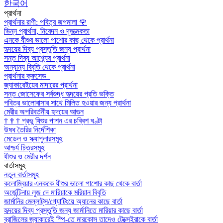
한국어
প্রার্থনা
প্রার্থনার রাণী: পবিত্র জপমালা
🌹
ভিন্ন প্রার্থনা, নিবেদন ও দূতাত্মকতা
এনকে যীশুর ভালো পাশোর কাছ থেকে প্রার্থনা
হৃদয়ের দিব্য প্রস্তুতি জন্য প্রার্থনা
সন্ত দিব্য আশ্র্যের প্রার্থনা
অন্যান্য বিবৃতি থেকে প্রার্থনা
প্রার্থনার ক্রুসেড
জ্যাকারেইয়ের মাদারের প্রার্থনা
সন্ত জোসেফের সর্বশুদ্ধ হৃদয়ের প্রতি ভক্তি
পবিত্র ভালোবাসার সাথে মিলিত হওয়ার জন্য প্রার্থনা
মেরীর অপরিবর্তনীয় হৃদয়ের আগুন
†
†
†
প্রভু যিশুর পাশন এর চব্বিশ ঘণ্টা
উষধ তৈরির নির্দেশিকা
মেডেল ও স্ক্যাপুলারসমূহ
আশ্চর্য চিত্রসমূহ
যীশুর ও মেরীর দর্শন
বার্তাসমূহ
নতুন বার্তাসমূহ
কলোম্বিয়ার এনককে যীশুর ভালো পাশোর কাছ থেকে বার্তা
অর্জেন্টিনায় লুজ দে মারিয়াকে মরিয়ান বিবৃতি
জার্মানির মেল্লাট্‌স/গ্যোটিংয়ে অ্যানের কাছে বার্তা
হৃদয়ের দিব্য প্রস্তুতি জন্য জার্মানিতে মারিয়ার কাছে বার্তা
ব্রাজিলের জ্যাকারেই স্পি-তে মারকোস তাদেও টেক্সেইরাকে বার্তা