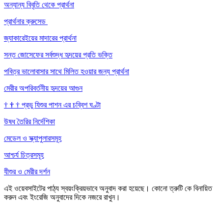
অন্যান্য বিবৃতি থেকে প্রার্থনা
প্রার্থনার ক্রুসেড
জ্যাকারেইয়ের মাদারের প্রার্থনা
সন্ত জোসেফের সর্বশুদ্ধ হৃদয়ের প্রতি ভক্তি
পবিত্র ভালোবাসার সাথে মিলিত হওয়ার জন্য প্রার্থনা
মেরীর অপরিবর্তনীয় হৃদয়ের আগুন
†
†
†
প্রভু যিশুর পাশন এর চব্বিশ ঘণ্টা
উষধ তৈরির নির্দেশিকা
মেডেল ও স্ক্যাপুলারসমূহ
আশ্চর্য চিত্রসমূহ
যীশুর ও মেরীর দর্শন
এই ওয়েবসাইটের পাঠ্য স্বয়ংক্রিয়ভাবে অনুবাদ করা হয়েছে। কোনো ত্রুটি কে বিনায়িত
করুন এবং ইংরেজি অনুবাদের দিকে নজরে রাখুন।