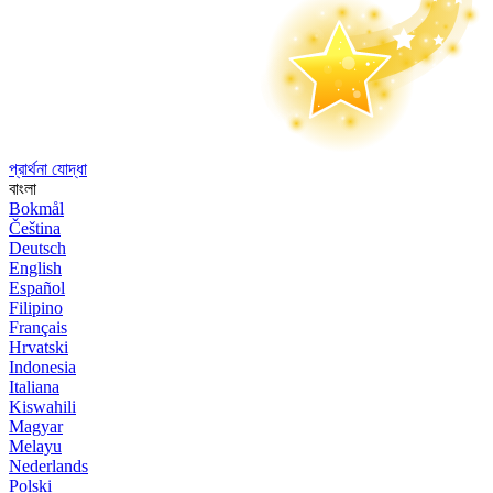
প্রার্থনা যোদ্ধা
বাংলা
Bokmål
Čeština
Deutsch
English
Español
Filipino
Français
Hrvatski
Indonesia
Italiana
Kiswahili
Magyar
Melayu
Nederlands
Polski