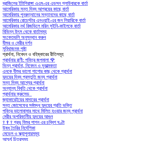
ব্রাজিলের ইটাপিরাঙ্গা এএম-এর এডসন গ্লাউবারকে বার্তা
আমেরিকায় সন্ত দিব্য আশ্রয়ের কাছে বার্তা
আমেরিকায় পুনরুত্থানের সন্তানদের কাছে বার্তা
আমেরিকার রোচেস্টার এনওয়াই-এর জন লিয়ারিকে বার্তা
আমেরিকার নর্থ রিজভিলে মরিন সুইনি-কাইলকে বার্তা
বিভিন্ন উৎস থেকে বার্তাসমূহ
সংকেতগুলি অনুসন্ধান করুন
যীশুর ও মেরীর দর্শন
সুবিধাজনক পৃষ্ঠা
প্রার্থনা, নিবেদন ও বহিষ্কারের রীতিসমূহ
প্রার্থনার রাণী: পবিত্র জপমালা
🌹
ভিন্ন প্রার্থনা, নিবেদন ও দূতাত্মকতা
এনকে যীশুর ভালো পাশোর কাছ থেকে প্রার্থনা
হৃদয়ের দিব্য প্রস্তুতি জন্য প্রার্থনা
সন্ত দিব্য আশ্র্যের প্রার্থনা
অন্যান্য বিবৃতি থেকে প্রার্থনা
প্রার্থনার ক্রুসেড
জ্যাকারেইয়ের মাদারের প্রার্থনা
সন্ত জোসেফের সর্বশুদ্ধ হৃদয়ের প্রতি ভক্তি
পবিত্র ভালোবাসার সাথে মিলিত হওয়ার জন্য প্রার্থনা
মেরীর অপরিবর্তনীয় হৃদয়ের আগুন
†
†
†
প্রভু যিশুর পাশন এর চব্বিশ ঘণ্টা
উষধ তৈরির নির্দেশিকা
মেডেল ও স্ক্যাপুলারসমূহ
আশ্চর্য চিত্রসমূহ