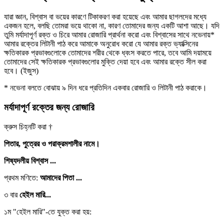
যারা জ্ঞান, বিশ্বাস বা ভয়ের কারণে টিকাকরণ করা হয়েছে এবং আমার ছাগলদের মধ্যে
একজন হলে, বলছি তোমরা ভয়ে থাকো না, কারণ তোমাদের জন্য একটি আশা আছে। যদি
তুমি মর্যাদাপূর্ণ রক্ত ও চিরে আমার রোজারি প্রার্থনা করো এবং বিশ্বাসের সাথে নভেনায়*
আমার রক্তের লিটানী পাঠ করে আমাকে অনুরোধ করো যে আমার রক্ত ভ্যাক্সিনের
ক্ষতিকারক প্রভাবগুলোকে তোমাদের শরীর থেকে ধ্বংস করতে পারে, তবে আমি দয়াময়ে
তোমাদের সেই ক্ষতিকারক প্রভাবগুলোর মুক্তি দেয়া হবে এবং আমার রক্তে সীল করা
হবে।
(ইজুস)
* নভেনা বলতে বোঝায় ৯ দিন ধরে প্রতিদিন একবার রোজারি ও লিটানী পাঠ করাকে।
মর্যাদাপূর্ণ রক্তের জন্য রোজারি
ক্রুস চিহ্নটি করা †
পিতার, পুত্রের ও পরাক্রমশালীর নামে।
শিষ্যদলীয় বিশ্বাস ...
প্রথম মণিতে:
আমাদের পিতা ...
৩ বার
হেইল মারি...
১ম "হেইল মারি"-তে যুক্ত করা হয়: