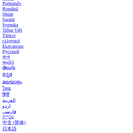
Português
Română
Shqip
Suomi
Svenska
Tiếng Việt
Türkçe
ελληνικά
Български
Русский
বাংলা
বதமிழ்
తెలుగు
ಕನ್ನಡ
മലയാളം
ไทย
हिंदी
العربية
اردو
فارسی
עִברִית
中文 (简体)
日本語