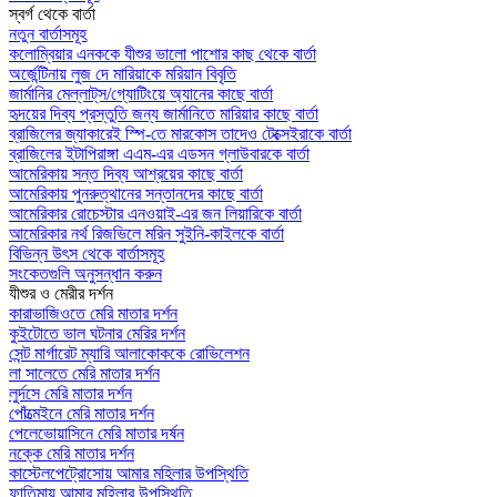
স্বর্গ থেকে বার্তা
নতুন বার্তাসমূহ
কলোম্বিয়ার এনককে যীশুর ভালো পাশোর কাছ থেকে বার্তা
অর্জেন্টিনায় লুজ দে মারিয়াকে মরিয়ান বিবৃতি
জার্মানির মেল্লাট্‌স/গ্যোটিংয়ে অ্যানের কাছে বার্তা
হৃদয়ের দিব্য প্রস্তুতি জন্য জার্মানিতে মারিয়ার কাছে বার্তা
ব্রাজিলের জ্যাকারেই স্পি-তে মারকোস তাদেও টেক্সেইরাকে বার্তা
ব্রাজিলের ইটাপিরাঙ্গা এএম-এর এডসন গ্লাউবারকে বার্তা
আমেরিকায় সন্ত দিব্য আশ্রয়ের কাছে বার্তা
আমেরিকায় পুনরুত্থানের সন্তানদের কাছে বার্তা
আমেরিকার রোচেস্টার এনওয়াই-এর জন লিয়ারিকে বার্তা
আমেরিকার নর্থ রিজভিলে মরিন সুইনি-কাইলকে বার্তা
বিভিন্ন উৎস থেকে বার্তাসমূহ
সংকেতগুলি অনুসন্ধান করুন
যীশুর ও মেরীর দর্শন
কারাভাজিওতে মেরি মাতার দর্শন
কুইটোতে ভাল ঘটনার মেরির দর্শন
সেন্ট মার্গারেট ম্যারি আলাকোককে রোভিলেশন
লা সালেতে মেরি মাতার দর্শন
লুর্দসে মেরি মাতার দর্শন
পোঁত্মেইনে মেরি মাতার দর্শন
পেলেভোয়াসিনে মেরি মাতার দর্ষন
নক্কে মেরি মাতার দর্শন
কাস্টেলপেট্রোসোয় আমার মহিলার উপস্থিতি
ফাতিমায় আমার মহিলার উপস্থিতি