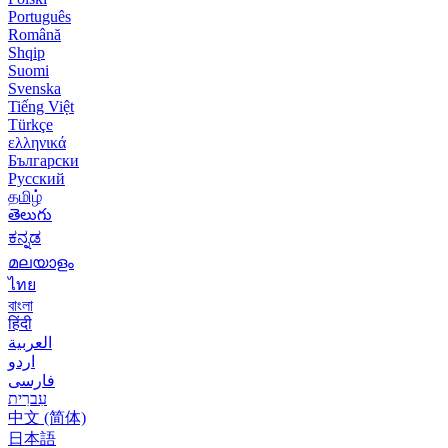
Português
Română
Shqip
Suomi
Svenska
Tiếng Việt
Türkçe
ελληνικά
Български
Русский
தமிழ்
తెలుగు
ಕನ್ನಡ
മലയാളം
ไทย
বাংলা
हिंदी
العربية
اردو
فارسی
עִברִית
中文 (简体)
日本語