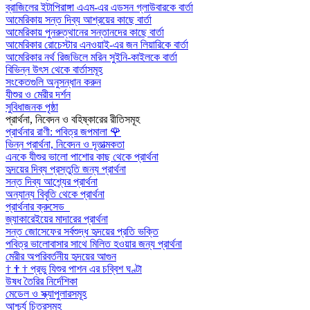
ব্রাজিলের ইটাপিরাঙ্গা এএম-এর এডসন গ্লাউবারকে বার্তা
আমেরিকায় সন্ত দিব্য আশ্রয়ের কাছে বার্তা
আমেরিকায় পুনরুত্থানের সন্তানদের কাছে বার্তা
আমেরিকার রোচেস্টার এনওয়াই-এর জন লিয়ারিকে বার্তা
আমেরিকার নর্থ রিজভিলে মরিন সুইনি-কাইলকে বার্তা
বিভিন্ন উৎস থেকে বার্তাসমূহ
সংকেতগুলি অনুসন্ধান করুন
যীশুর ও মেরীর দর্শন
সুবিধাজনক পৃষ্ঠা
প্রার্থনা, নিবেদন ও বহিষ্কারের রীতিসমূহ
প্রার্থনার রাণী: পবিত্র জপমালা
🌹
ভিন্ন প্রার্থনা, নিবেদন ও দূতাত্মকতা
এনকে যীশুর ভালো পাশোর কাছ থেকে প্রার্থনা
হৃদয়ের দিব্য প্রস্তুতি জন্য প্রার্থনা
সন্ত দিব্য আশ্র্যের প্রার্থনা
অন্যান্য বিবৃতি থেকে প্রার্থনা
প্রার্থনার ক্রুসেড
জ্যাকারেইয়ের মাদারের প্রার্থনা
সন্ত জোসেফের সর্বশুদ্ধ হৃদয়ের প্রতি ভক্তি
পবিত্র ভালোবাসার সাথে মিলিত হওয়ার জন্য প্রার্থনা
মেরীর অপরিবর্তনীয় হৃদয়ের আগুন
†
†
†
প্রভু যিশুর পাশন এর চব্বিশ ঘণ্টা
উষধ তৈরির নির্দেশিকা
মেডেল ও স্ক্যাপুলারসমূহ
আশ্চর্য চিত্রসমূহ