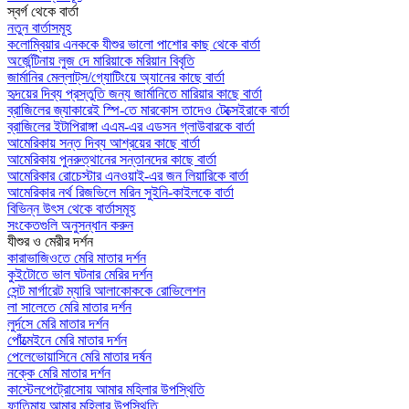
স্বর্গ থেকে বার্তা
নতুন বার্তাসমূহ
কলোম্বিয়ার এনককে যীশুর ভালো পাশোর কাছ থেকে বার্তা
অর্জেন্টিনায় লুজ দে মারিয়াকে মরিয়ান বিবৃতি
জার্মানির মেল্লাট্‌স/গ্যোটিংয়ে অ্যানের কাছে বার্তা
হৃদয়ের দিব্য প্রস্তুতি জন্য জার্মানিতে মারিয়ার কাছে বার্তা
ব্রাজিলের জ্যাকারেই স্পি-তে মারকোস তাদেও টেক্সেইরাকে বার্তা
ব্রাজিলের ইটাপিরাঙ্গা এএম-এর এডসন গ্লাউবারকে বার্তা
আমেরিকায় সন্ত দিব্য আশ্রয়ের কাছে বার্তা
আমেরিকায় পুনরুত্থানের সন্তানদের কাছে বার্তা
আমেরিকার রোচেস্টার এনওয়াই-এর জন লিয়ারিকে বার্তা
আমেরিকার নর্থ রিজভিলে মরিন সুইনি-কাইলকে বার্তা
বিভিন্ন উৎস থেকে বার্তাসমূহ
সংকেতগুলি অনুসন্ধান করুন
যীশুর ও মেরীর দর্শন
কারাভাজিওতে মেরি মাতার দর্শন
কুইটোতে ভাল ঘটনার মেরির দর্শন
সেন্ট মার্গারেট ম্যারি আলাকোককে রোভিলেশন
লা সালেতে মেরি মাতার দর্শন
লুর্দসে মেরি মাতার দর্শন
পোঁত্মেইনে মেরি মাতার দর্শন
পেলেভোয়াসিনে মেরি মাতার দর্ষন
নক্কে মেরি মাতার দর্শন
কাস্টেলপেট্রোসোয় আমার মহিলার উপস্থিতি
ফাতিমায় আমার মহিলার উপস্থিতি