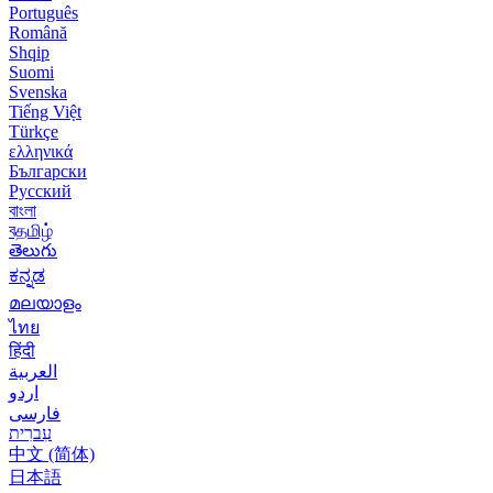
Português
Română
Shqip
Suomi
Svenska
Tiếng Việt
Türkçe
ελληνικά
Български
Русский
বাংলা
বதமிழ்
తెలుగు
ಕನ್ನಡ
മലയാളം
ไทย
हिंदी
العربية
اردو
فارسی
עִברִית
中文 (简体)
日本語