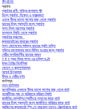
한국어
প্রার্থনা
প্রার্থনার রাণী: পবিত্র জপমালা
🌹
ভিন্ন প্রার্থনা, নিবেদন ও দূতাত্মকতা
এনকে যীশুর ভালো পাশোর কাছ থেকে প্রার্থনা
হৃদয়ের দিব্য প্রস্তুতি জন্য প্রার্থনা
সন্ত দিব্য আশ্র্যের প্রার্থনা
অন্যান্য বিবৃতি থেকে প্রার্থনা
প্রার্থনার ক্রুসেড
জ্যাকারেইয়ের মাদারের প্রার্থনা
সন্ত জোসেফের সর্বশুদ্ধ হৃদয়ের প্রতি ভক্তি
পবিত্র ভালোবাসার সাথে মিলিত হওয়ার জন্য প্রার্থনা
মেরীর অপরিবর্তনীয় হৃদয়ের আগুন
†
†
†
প্রভু যিশুর পাশন এর চব্বিশ ঘণ্টা
উষধ তৈরির নির্দেশিকা
মেডেল ও স্ক্যাপুলারসমূহ
আশ্চর্য চিত্রসমূহ
যীশুর ও মেরীর দর্শন
বার্তাসমূহ
নতুন বার্তাসমূহ
কলোম্বিয়ার এনককে যীশুর ভালো পাশোর কাছ থেকে বার্তা
অর্জেন্টিনায় লুজ দে মারিয়াকে মরিয়ান বিবৃতি
জার্মানির মেল্লাট্‌স/গ্যোটিংয়ে অ্যানের কাছে বার্তা
হৃদয়ের দিব্য প্রস্তুতি জন্য জার্মানিতে মারিয়ার কাছে বার্তা
ব্রাজিলের জ্যাকারেই স্পি-তে মারকোস তাদেও টেক্সেইরাকে বার্তা