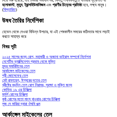
দিয়ে শুরু হয়েছে; এই টিকারা সমাধান নয়, কিন্তু লক্ষ্যবস্তুতে যাওয়ার সূত্রপাত যা
হলোকাস্ট
,
মৃত্যু
,
ট্রান্সহিউমানিজম
এবং
প্রাণীর চিহ্নের প্রতিষ্ঠা
হবে, লক্ষ্য মানুষ।
(
বিস্তারিত
)
উষধ তৈরির নির্দেশিকা
হেভেন থেকে দেওয়া বিভিন্ন উপচার, যা এই শেষকালীন সময়ের কঠিনতার সাথে লড়াই
করতে সাহায্য করে
বিষয় সূচী
২০২৫ সালের জন্য রোগ, মহামারী ও অজানা ভাইরাস সম্পর্কে নির্দেশনা
নেগেটিভ ভ্যাক্সিনেশন প্রভাব থেকে মুক্তি
সুন্দর সমারিটানের তেল
আর্কাঙ্গেল মাইকেলের তেল
শ্রী জোসেফের তেল
সেন্ট রাফায়েল, ঈশ্বরের দূতের তেল
খ্রীষ্টের বড়দিন তেল রোগ নিরাময়, সুরক্ষা ও মুক্তি জন্য
কোভিড ১৯ এর চিকিত্সা
মার্বুর্গ রোগের চিকিত্সা
কুষ্ঠ রোগের মতো মাংস খাওয়ার রোগের চিকিত্সা
লুজ দে মারিয়া দ্বারা ঔষধি গুল্ম
আর্কাঙ্গেল মাইকেলের তেল