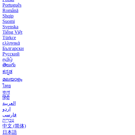
Português
Română
Shqip
Suomi
Svenska
Tiếng Việt
Türkçe
ελληνικά
Български
Русский
தமிழ்
తెలుగు
ಕನ್ನಡ
മലയാളം
ไทย
বাংলা
हिंदी
العربية
اردو
فارسی
עִברִית
中文 (简体)
日本語