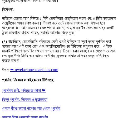
ল্যাভেন্ডার এসেন্সিয়েল অয়ল যোগ করা হয়।
নির্দেশনা:
নারিয়েল তেলের আধা লিটারে ৫ মিলি জেরানিয়াম এসেন্সিয়েল অয়ল এবং ৫ মিলি ল্যাভেন্ডার
এসেন্সিয়েল অয়ল যোগ করুন। মিশ্রণ করে ছোট বোতলে প্যাক করা, সম্ভব হলে
আম্বারের রং। যদি আম্বার বোতল পাওয়া যায় না, তাহলে স্ফটিক বোতলের মধ্যে একটি
ঠান্ডা জায়গাতে রাখতে পারেন, সরাসরি আলোর থেকে দূরে।
(*) গারানিয়াম, জেনেরিয়াসি পরিবারের একটি ঔষধী উদ্ভিদ যা স্বর্গ দ্বারা সুপারিশ করা
হয়েছে কারণ এটি ত্বক রোগ এবং অ্যান্টিবায়োটিক্স এর চিকিতসা অনুগ্রহ করে। এটিকে
মাঝারি পরিমাণে প্রভাবিত স্থানে লাগানো হয়। দিনে একবার ব্যবহার করা যেতে পারে এবং
ক্ষেত্রের উপর নির্ভর করে আরও বেশি বার, ত্বককে আঘাত না করার জন্য অতিরিক্ত
করতে হবে না।
উৎস:
➥ revelacionesmarianas.com
প্রার্থনা, নিবেদন ও বহিষ্কারের রীতিসমূহ
প্রার্থনার রাণী: পবিত্র জপমালা
🌹
ভিন্ন প্রার্থনা, নিবেদন ও দূতাত্মকতা
এনকে যীশুর ভালো পাশোর কাছ থেকে প্রার্থনা
হৃদয়ের দিব্য প্রস্তুতি জন্য প্রার্থনা