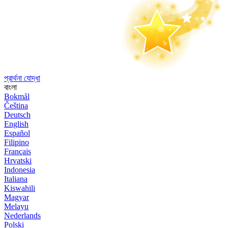
প্রার্থনা যোদ্ধা
বাংলা
Bokmål
Čeština
Deutsch
English
Español
Filipino
Français
Hrvatski
Indonesia
Italiana
Kiswahili
Magyar
Melayu
Nederlands
Polski